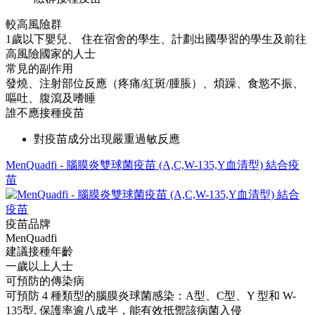
較高風險群
1歲以下嬰兒、 住在宿舍的學生、計劃出國學習的學生及前往
高風險國家的人士
常見的副作用
發燒、注射部位反應（疼痛/紅斑/腫脹）、煩躁、食慾不振、
嘔吐、腹瀉及嗜睡
誰不應接種疫苗
對疫苗成分出現嚴重過敏反應
MenQuadfi - 腦膜炎雙球菌疫苗 (A,C,W-135,Y血清型) 結合疫
苗
疫苗品牌
MenQuadfi
建議接種年齡
一歲以上人士
可預防的傳染病
可預防 4 種類型的腦膜炎球菌感染：A型、C型、Y 型和 W-
135型. 保護率逾八成半，能有效抵禦該病菌入侵