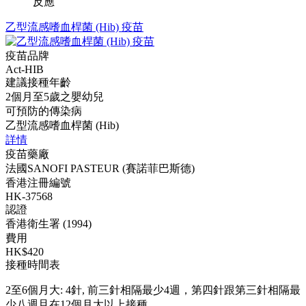
反應
乙型流感嗜血桿菌 (Hib) 疫苗
疫苗品牌
Act-HIB
建議接種年齡
2個月至5歲之嬰幼兒
可預防的傳染病
乙型流感嗜血桿菌 (Hib)
詳情
疫苗藥廠
法國SANOFI PASTEUR (賽諾菲巴斯德)
香港注冊編號
HK-37568
認證
香港衛生署 (1994)
費用
HK$420
接種時間表
2至6個月大: 4針, 前三針相隔最少4週，第四針跟第三針相隔最
少八週且在12個月大以上接種