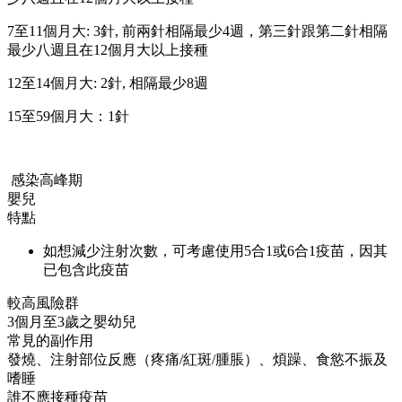
7至11個月大: 3針, 前兩針相隔最少4週，第三針跟第二針相隔
最少八週且在12個月大以上接種
12至14個月大: 2針, 相隔最少8週
15至59個月大：1針
感染高峰期
嬰兒
特點
如想減少注射次數，可考慮使用5合1或6合1疫苗，因其
已包含此疫苗
較高風險群
3個月至3歲之嬰幼兒
常見的副作用
發燒、注射部位反應（疼痛/紅斑/腫脹）、煩躁、食慾不振及
嗜睡
誰不應接種疫苗