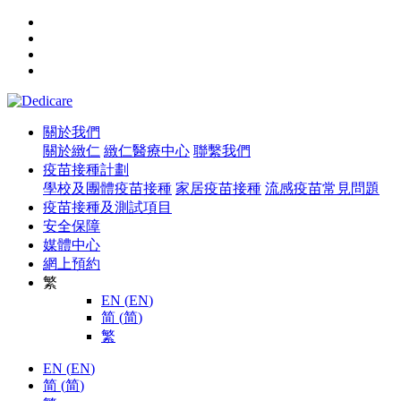
關於我們
關於緻仁
緻仁醫療中心
聯繫我們
疫苗接種計劃
學校及團體疫苗接種
家居疫苗接種
流感疫苗常見問題
疫苗接種及測試項目
安全保障
媒體中心
網上預約
繁
EN
(
EN
)
简
(
简
)
繁
EN
(
EN
)
简
(
简
)