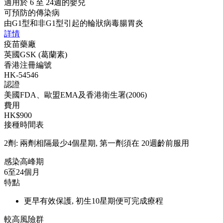
適用於 6 至 24週的嬰兒
可預防的傳染病
由G1型和非G1型引起的輪狀病毒腸胃炎
詳情
疫苗藥廠
英國GSK (葛蘭素)
香港注冊編號
HK-54546
認證
美國FDA、歐盟EMA及香港衛生署(2006)
費用
HK$900
接種時間表
2劑: 兩劑相隔最少4個星期, 第一劑須在 20週齡前服用
感染高峰期
6至24個月
特點
更早有效保護, 初生10星期便可完成療程
較高風險群