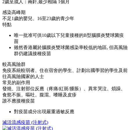
2歲至成人：兩針,最少相隔 1個月
感染高峰期
不足1歲的嬰兒、16至23歲的青少年
特點
唯一批准可供10歲以下兒童接種的B型腦膜炎雙球菌疫
苗
雖然香港屬於腦膜炎雙球菌感染率較低的地區, 但高風險
群仍建議接種疫苗
較高風險群
免疫系統較弱者、住在宿舍的學生、計劃出國學習的學生及前
往高風險國家的人士
常見的副作用
發燒、注射部位反應（疼痛/紅斑/腫脹）、異常哭泣、煩躁、
食慾不振、嘔吐、腹瀉、嗜睡及皮疹
誰不應接種疫苗
對疫苗成分出現嚴重過敏反應
滅活流感疫苗 (注射式)