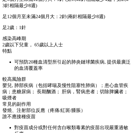
3針相隔最少8週)
足12個月至未滿24個月大：2針(兩針相隔最少8週)
足2歲：1針
感染高峰期
2歲以下兒童， 65歲以上人士
特點
可預防20種血清型所引起的肺炎鏈球菌疾病, 提供最廣泛
的血清覆蓋率
較高風險群
嬰兒, 肺部疾病（包括哮喘及慢性阻塞性肺病）；患心血管疾
病；患糖尿病； 長期酗酒； 肝病，腎病患者；切除脾臟者；
吸煙者
常見的副作用
發燒、注射部位反應（疼痛/紅斑/腫脹）
誰不應接種疫苗
對疫苗成分或對任何含白喉類毒素的疫苗出現嚴重過敏