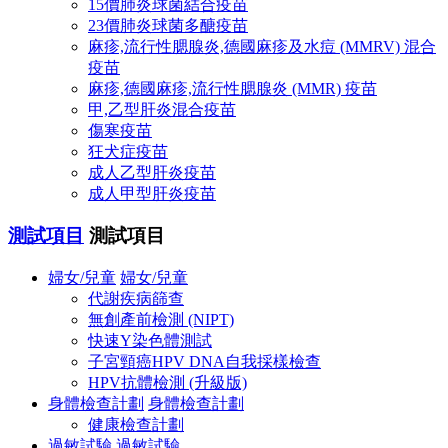
15價肺炎球菌結合疫苗
23價肺炎球菌多醣疫苗
麻疹,流行性腮腺炎,德國麻疹及水痘 (MMRV) 混合
疫苗
麻疹,德國麻疹,流行性腮腺炎 (MMR) 疫苗
甲,乙型肝炎混合疫苗
傷寒疫苗
狂犬症疫苗
成人乙型肝炎疫苗
成人甲型肝炎疫苗
測試項目
測試項目
婦女/兒童
婦女/兒童
代謝疾病篩查
無創產前檢測 (NIPT)
快速Y染色體測試
子宮頸癌HPV DNA自我採樣檢查
HPV抗體檢測 (升級版)
身體檢查計劃
身體檢查計劃
健康檢查計劃
過敏試驗
過敏試驗