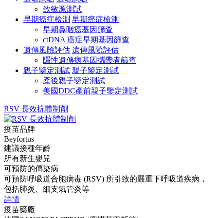
致敏源測試
早期癌症檢測
早期癌症檢測
早期鼻咽癌基因篩查
ctDNA 癌症早期基因篩查
遺傳風險評估
遺傳風險評估
隱性遺傳病基因攜帶者篩查
親子鑒定測試
親子鑒定測試
產後親子鑒定測試
美國DDC產前親子鑒定測試
RSV 長效抗體制劑
疫苗品牌
Beyfortus
建議接種年齡
所有新生嬰兒
可預防的傳染病
可預防呼吸道合胞病毒 (RSV) 所引致的嚴重下呼吸道疾病，
包括肺炎、細支氣管炎等
詳情
疫苗藥廠