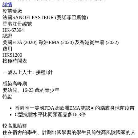
詳情
疫苗藥廠
法國SANOFI PASTEUR (賽諾菲巴斯德)
香港注冊編號
HK-67394
認證
美國FDA (2020), 歐洲EMA (2020) 及香港衛生署 (2022)
費用
HK$1200
接種時間表
一歲以上人士 : 接種1針
感染高峰期
嬰幼兒、16-23 歲的青少年
特點
香港唯一美國FDA及歐洲EMA雙認可的腦膜炎球菌疫苗
C型抗體水平比同類產品多16.3倍
較高風險群
住在宿舍的學生、計劃出國學習的學生及前往高風險國家的人