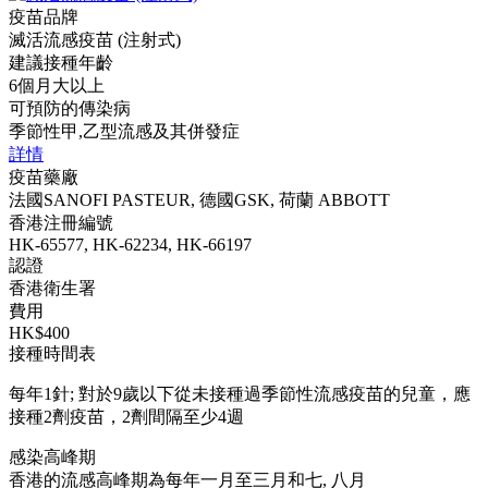
疫苗品牌
滅活流感疫苗 (注射式)
建議接種年齡
6個月大以上
可預防的傳染病
季節性甲,乙型流感及其併發症
詳情
疫苗藥廠
法國SANOFI PASTEUR, 德國GSK, 荷蘭 ABBOTT
香港注冊編號
HK-65577, HK-62234, HK-66197
認證
香港衛生署
費用
HK$400
接種時間表
每年1針; 對於9歲以下從未接種過季節性流感疫苗的兒童，應
接種2劑疫苗，2劑間隔至少4週
感染高峰期
香港的流感高峰期為每年一月至三月和七, 八月