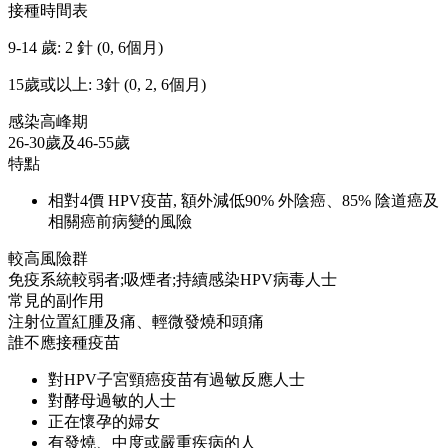
接種時間表
9-14 歲: 2 針 (0, 6個月)
15歲或以上: 3針 (0, 2, 6個月)
感染高峰期
26-30歲及46-55歲
特點
相對4價 HPV疫苗, 額外減低90% 外陰癌、85% 陰道癌及
相關癌前病變的風險
較高風險群
免疫系統較弱者;吸煙者;持續感染HPV病毒人士
常見的副作用
注射位置紅腫及痛、輕微發燒和頭痛
誰不應接種疫苗
對HPV子宮頸癌疫苗有過敏反應人士
對酵母過敏的人士
正在懷孕的婦女
有發燒、中度或嚴重疾病的人