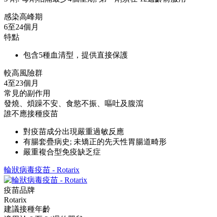
感染高峰期
6至24個月
特點
包含5種血清型，提供直接保護
較高風險群
4至23個月
常見的副作用
發燒、煩躁不安、食慾不振、嘔吐及腹瀉
誰不應接種疫苗
對疫苗成分出現嚴重過敏反應
有腸套疊病史; 未矯正的先天性胃腸道畸形
嚴重複合型免疫缺乏症
輪狀病毒疫苗 - Rotarix
疫苗品牌
Rotarix
建議接種年齡