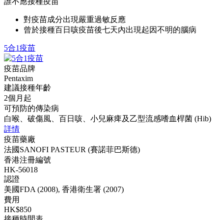
誰不應接種疫苗
對疫苗成分出現嚴重過敏反應
曾於接種百日咳疫苗後七天內出現起因不明的腦病
5合1疫苗
疫苗品牌
Pentaxim
建議接種年齡
2個月起
可預防的傳染病
白喉、破傷風、百日咳、小兒麻痺及乙型流感嗜血桿菌 (Hib)
詳情
疫苗藥廠
法國SANOFI PASTEUR (賽諾菲巴斯德)
香港注冊編號
HK-56018
認證
美國FDA (2008), 香港衛生署 (2007)
費用
HK$850
接種時間表