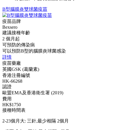
B型腦膜炎雙球菌疫苗
疫苗品牌
Bexsero
建議接種年齡
2 個月起
可預防的傳染病
可以預防B型的腦膜炎球菌感染
詳情
疫苗藥廠
英國GSK (葛蘭素)
香港注冊編號
HK-66268
認證
歐盟EMA及香港衛生署 (2019)
費用
HK$1750
接種時間表
2-23個月大: 三針,最少相隔 2個月