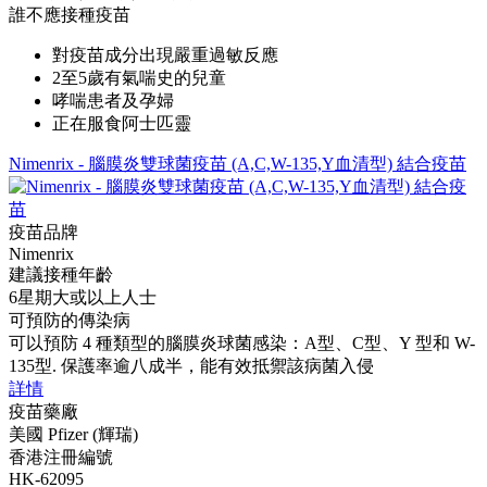
誰不應接種疫苗
對疫苗成分出現嚴重過敏反應
2至5歲有氣喘史的兒童
哮喘患者及孕婦
正在服食阿士匹靈
Nimenrix - 腦膜炎雙球菌疫苗 (A,C,W-135,Y血清型) 結合疫苗
疫苗品牌
Nimenrix
建議接種年齡
6星期大或以上人士
可預防的傳染病
可以預防 4 種類型的腦膜炎球菌感染：A型、C型、Y 型和 W-
135型. 保護率逾八成半，能有效抵禦該病菌入侵
詳情
疫苗藥廠
美國 Pfizer (輝瑞)
香港注冊編號
HK-62095