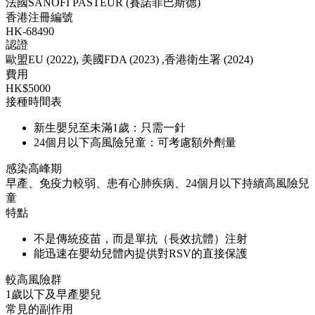
法國SANOFI PASTEUR (賽諾菲巴斯德)
香港注冊編號
HK-68490
認證
歐盟EU (2022), 美國FDA (2023) ,香港衛生署 (2024)
費用
HK$5000
接種時間表
新生嬰兒至未滿1歲：只需一針
24個月以下高風險兒童：可考慮額外劑量
感染高峰期
早產、免疫力較弱、患有心肺疾病、24個月以下持續高風險兒
童
特點
不是傳統疫苗，而是單抗（長效抗體）注射
能迅速在嬰幼兒體內提供對RSV的直接保護
較高風險群
1歲以下及早產嬰兒
常見的副作用