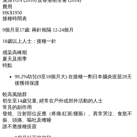
澳洲TGA (2010) 及香港衛生署 (2014)
費用
HK$1950
接種時間表
9個月至17歲: 兩針相隔 12-24個月
18歲以上人士：接種一針
感染高峰期
夏天及雨季
特點
99.2%幼兒(9至18個月大) 在接種一劑日本腦炎疫苗28天
後獲得保護
較高風險群
初生至14歲兒童, 經常在戶外或郊外活動的人士
常見的副作用
發燒、注射部位反應（疼痛/紅斑/腫脹）、異常哭泣、食慾不
振、頭痛、嘔吐及嗜睡
誰不應接種疫苗