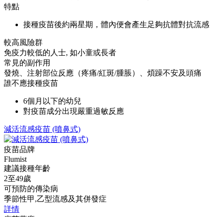
特點
接種疫苗後約兩星期，體內便會產生足夠抗體對抗流感
較高風險群
免疫力較低的人士, 如小童或長者
常見的副作用
發燒、注射部位反應（疼痛/紅斑/腫脹）、煩躁不安及頭痛
誰不應接種疫苗
6個月以下的幼兒
對疫苗成分出現嚴重過敏反應
減活流感疫苗 (噴鼻式)
疫苗品牌
Flumist
建議接種年齡
2至49歲
可預防的傳染病
季節性甲,乙型流感及其併發症
詳情