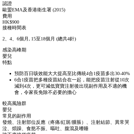
認證
歐盟EMA及香港衛生署 (2015)
費用
HK$900
接種時間表
2、4、6個月, 15至18個月 (總共4針)
感染高峰期
嬰兒
特點
預防百日咳效能大大提高至比傳統4合1疫苗多出30-40%
6合1疫苗把多種疫苗結合在一起，能把疫苗注射從10次
減到4次，更可減低寶寶注射後出現副作用及不適的機
會，令家長免除不必要的擔心
較高風險群
嬰兒
常見的副作用
發燒、注射部位反應（疼痛/紅斑/腫脹）、注射結節、異常哭
泣、煩躁、食慾不振、嘔吐、腹瀉及嗜睡