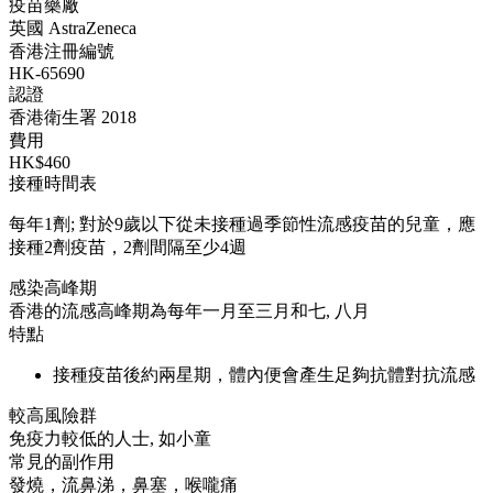
疫苗藥廠
英國 AstraZeneca
香港注冊編號
HK-65690
認證
香港衛生署 2018
費用
HK$460
接種時間表
每年1劑; 對於9歲以下從未接種過季節性流感疫苗的兒童，應
接種2劑疫苗，2劑間隔至少4週
感染高峰期
香港的流感高峰期為每年一月至三月和七, 八月
特點
接種疫苗後約兩星期，體內便會產生足夠抗體對抗流感
較高風險群
免疫力較低的人士, 如小童
常見的副作用
發燒，流鼻涕，鼻塞，喉嚨痛