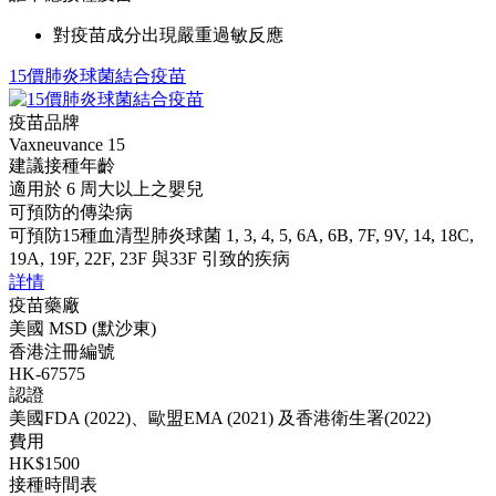
對疫苗成分出現嚴重過敏反應
15價肺炎球菌結合疫苗
疫苗品牌
Vaxneuvance 15
建議接種年齡
適用於 6 周大以上之嬰兒
可預防的傳染病
可預防15種血清型肺炎球菌 1, 3, 4, 5, 6A, 6B, 7F, 9V, 14, 18C,
19A, 19F, 22F, 23F 與33F 引致的疾病
詳情
疫苗藥廠
美國 MSD (默沙東)
香港注冊編號
HK-67575
認證
美國FDA (2022)、歐盟EMA (2021) 及香港衛生署(2022)
費用
HK$1500
接種時間表