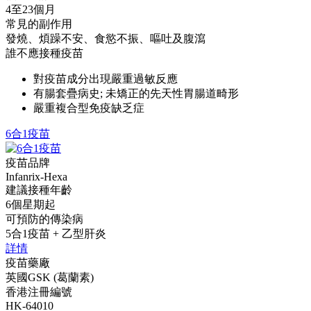
4至23個月
常見的副作用
發燒、煩躁不安、食慾不振、嘔吐及腹瀉
誰不應接種疫苗
對疫苗成分出現嚴重過敏反應
有腸套疊病史; 未矯正的先天性胃腸道畸形
嚴重複合型免疫缺乏症
6合1疫苗
疫苗品牌
Infanrix-Hexa
建議接種年齡
6個星期起
可預防的傳染病
5合1疫苗 + 乙型肝炎
詳情
疫苗藥廠
英國GSK (葛蘭素)
香港注冊編號
HK-64010