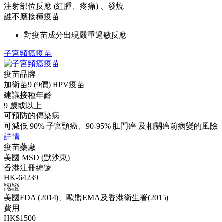
注射部位反應 (紅腫、疼痛) 、發燒
誰不應接種疫苗
對疫苗成分出現嚴重過敏反應
子宮頸癌疫苗
疫苗品牌
加衛苗9 (9價) HPV疫苗
建議接種年齡
9 歲或以上
可預防的傳染病
可減低 90% 子宮頸癌、90-95% 肛門癌 及相關癌前病變的風險
詳情
疫苗藥廠
美國 MSD (默沙東)
香港注冊編號
HK-64239
認證
美國FDA (2014)、歐盟EMA及香港衛生署(2015)
費用
HK$1500