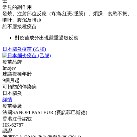
士
常見的副作用
發燒、注射部位反應（疼痛/紅斑/腫脹）、煩躁、食慾不振、
嘔吐、腹瀉及嗜睡
誰不應接種疫苗
對疫苗成分出現嚴重過敏反應
日本腦炎疫苗 (乙腦)
疫苗品牌
Imojev
建議接種年齡
9個月起
可預防的傳染病
日本腦炎
詳情
疫苗藥廠
法國SANOFI PASTEUR (賽諾菲巴斯德)
香港注冊編號
HK-62787
認證