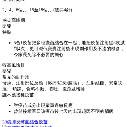
2、4、6個月, 15至18個月 (總共4針)
感染高峰期
嬰兒
特點
5合1疫苗把多種疫苗結合在一起，能把疫苗注射從8次減
到4次，更可減低寶寶注射後出現副作用及不適的機會，
令家長免除不必要的擔心
較高風險群
嬰兒
常見的副作用
發燒、注射部位反應（疼痛/紅斑/腫脹）、注射結節、異常哭
泣、 煩躁、食慾不振、嘔吐、腹瀉及嗜睡
誰不應接種疫苗
對疫苗成分出現嚴重過敏反應
曾於接種百日咳疫苗後七天內出現起因不明的腦病
20價肺炎球菌結合疫苗