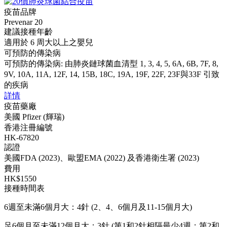
疫苗品牌
Prevenar 20
建議接種年齡
適用於 6 周大以上之嬰兒
可預防的傳染病
可預防的傳染病: 由肺炎鏈球菌血清型 1, 3, 4, 5, 6A, 6B, 7F, 8,
9V, 10A, 11A, 12F, 14, 15B, 18C, 19A, 19F, 22F, 23F與33F 引致
的疾病
詳情
疫苗藥廠
美國 Pfizer (輝瑞)
香港注冊編號
HK-67820
認證
美國FDA (2023)、歐盟EMA (2022) 及香港衛生署 (2023)
費用
HK$1550
接種時間表
6週至未滿6個月大：4針 (2、4、6個月及11-15個月大)
足6個月至未滿12個月大：3針 (第1和2針相隔最少4週；第2和