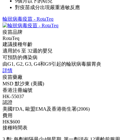
9個月以下的幼兒
對疫苗成分出現嚴重過敏反應
輪狀病毒疫苗 - RotaTeq
疫苗品牌
RotaTeq
建議接種年齡
適用於6 至 32週的嬰兒
可預防的傳染病
由G1, G2, G3, G4和G9引起的輪狀病毒腸胃炎
詳情
疫苗藥廠
MSD 默沙東 (美國)
香港注冊編號
HK-55037
認證
美國FDA, 歐盟EMA及香港衛生署(2006)
費用
HK$600
接種時間表
3 劑: 每劑相隔最少4個星期, 第一劑須在 12週齡前服用