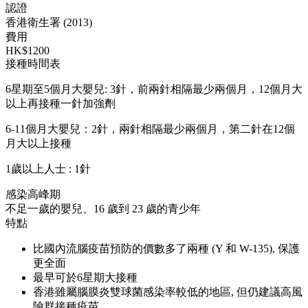
認證
香港衛生署 (2013)
費用
HK$1200
接種時間表
6星期至5個月大嬰兒: 3針，前兩針相隔最少兩個月，12個月大
以上再接種一針加強劑
6-11個月大嬰兒：2針，兩針相隔最少兩個月，第二針在12個
月大以上接種
1歲以上人士 : 1針
感染高峰期
不足一歲的嬰兒、16 歲到 23 歲的青少年
特點
比國內流腦疫苗預防的價數多了兩種 (Y 和 W-135), 保護
更全面
最早可於6星期大接種
香港雖屬腦膜炎雙球菌感染率較低的地區, 但仍建議高風
險群接種疫苗