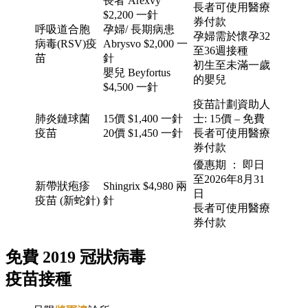
長者 Arexvy
長者可使用醫療
$2,200 一針
券付款
呼吸道合胞
孕婦/ 長期病患
孕婦需於懷孕32
病毒(RSV)疫
Abrysvo $2,000 一
至36週接種
苗
針
初生至未滿一歲
嬰兒 Beyfortus
的嬰兒
$4,500 一針
疫苗計劃資助人
肺炎鏈球菌
15價 $1,400 一針
士: 15價 – 免費
疫苗
20價 $1,450 一針
長者可使用醫療
券付款
優惠期 ： 即日
至2026年8月31
新帶狀疱疹
Shingrix $4,980 兩
日
疫苗 (新蛇針)
針
長者可使用醫療
券付款
免費 2019 冠狀病毒
疫苗接種