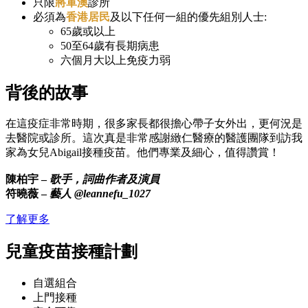
只限
將軍澳
診所
必須為
香港居民
及以下任何一組的優先組別人士:
65歲或以上
50至64歲有長期病患
六個月大以上免疫力弱
背後的故事
在這疫症非常時期，很多家長都很擔心帶子女外出，更何況是
去醫院或診所。這次真是非常感謝緻仁醫療的醫護團隊到訪我
家為女兒Abigail接種疫苗。他們專業及細心，值得讚賞！
陳柏宇 –
歌手，詞曲作者及演員
符曉薇 –
藝人 @leannefu_1027
了解更多
兒童疫苗接種計劃
自選組合
上門接種