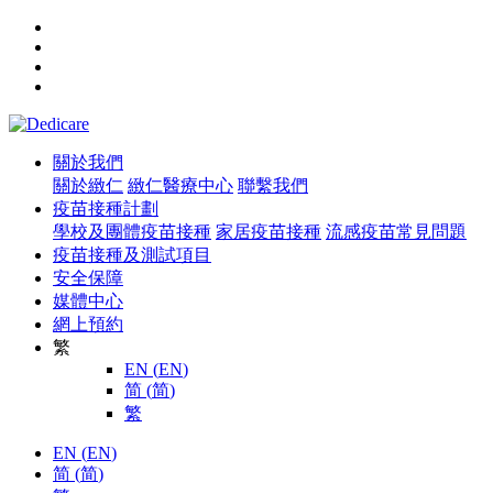
關於我們
關於緻仁
緻仁醫療中心
聯繫我們
疫苗接種計劃
學校及團體疫苗接種
家居疫苗接種
流感疫苗常見問題
疫苗接種及測試項目
安全保障
媒體中心
網上預約
繁
EN
(
EN
)
简
(
简
)
繁
EN
(
EN
)
简
(
简
)