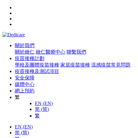
關於我們
關於緻仁
緻仁醫療中心
聯繫我們
疫苗接種計劃
學校及團體疫苗接種
家居疫苗接種
流感疫苗常見問題
疫苗接種及測試項目
安全保障
媒體中心
網上預約
繁
EN
(
EN
)
简
(
简
)
繁
EN
(
EN
)
简
(
简
)