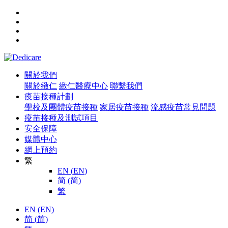
關於我們
關於緻仁
緻仁醫療中心
聯繫我們
疫苗接種計劃
學校及團體疫苗接種
家居疫苗接種
流感疫苗常見問題
疫苗接種及測試項目
安全保障
媒體中心
網上預約
繁
EN
(
EN
)
简
(
简
)
繁
EN
(
EN
)
简
(
简
)