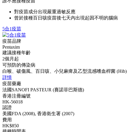
誰不應接種疫苗
對疫苗成分出現嚴重過敏反應
曾於接種百日咳疫苗後七天內出現起因不明的腦病
5合1疫苗
疫苗品牌
Pentaxim
建議接種年齡
2個月起
可預防的傳染病
白喉、破傷風、百日咳、小兒麻痺及乙型流感嗜血桿菌 (Hib)
詳情
疫苗藥廠
法國SANOFI PASTEUR (賽諾菲巴斯德)
香港注冊編號
HK-56018
認證
美國FDA (2008), 香港衛生署 (2007)
費用
HK$850
接種時間表