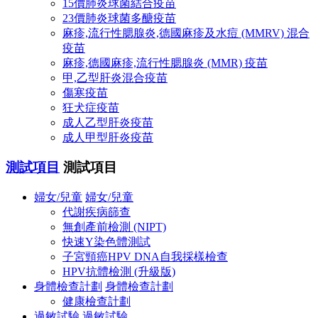
15價肺炎球菌結合疫苗
23價肺炎球菌多醣疫苗
麻疹,流行性腮腺炎,德國麻疹及水痘 (MMRV) 混合
疫苗
麻疹,德國麻疹,流行性腮腺炎 (MMR) 疫苗
甲,乙型肝炎混合疫苗
傷寒疫苗
狂犬症疫苗
成人乙型肝炎疫苗
成人甲型肝炎疫苗
測試項目
測試項目
婦女/兒童
婦女/兒童
代謝疾病篩查
無創產前檢測 (NIPT)
快速Y染色體測試
子宮頸癌HPV DNA自我採樣檢查
HPV抗體檢測 (升級版)
身體檢查計劃
身體檢查計劃
健康檢查計劃
過敏試驗
過敏試驗