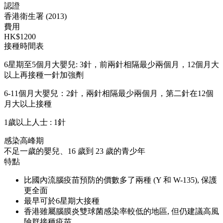
認證
香港衛生署 (2013)
費用
HK$1200
接種時間表
6星期至5個月大嬰兒: 3針，前兩針相隔最少兩個月，12個月大
以上再接種一針加強劑
6-11個月大嬰兒：2針，兩針相隔最少兩個月，第二針在12個
月大以上接種
1歲以上人士 : 1針
感染高峰期
不足一歲的嬰兒、16 歲到 23 歲的青少年
特點
比國內流腦疫苗預防的價數多了兩種 (Y 和 W-135), 保護
更全面
最早可於6星期大接種
香港雖屬腦膜炎雙球菌感染率較低的地區, 但仍建議高風
險群接種疫苗