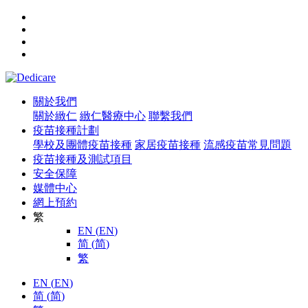
關於我們
關於緻仁
緻仁醫療中心
聯繫我們
疫苗接種計劃
學校及團體疫苗接種
家居疫苗接種
流感疫苗常見問題
疫苗接種及測試項目
安全保障
媒體中心
網上預約
繁
EN
(
EN
)
简
(
简
)
繁
EN
(
EN
)
简
(
简
)