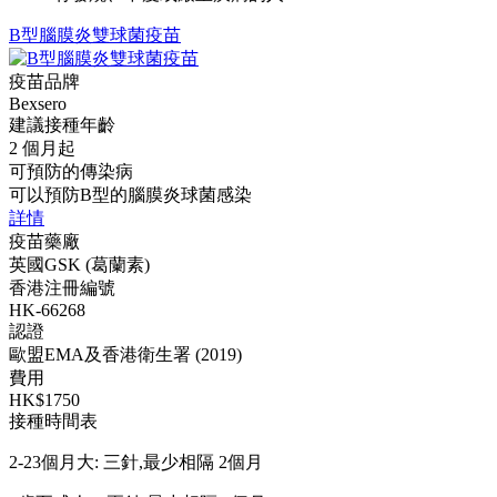
B型腦膜炎雙球菌疫苗
疫苗品牌
Bexsero
建議接種年齡
2 個月起
可預防的傳染病
可以預防B型的腦膜炎球菌感染
詳情
疫苗藥廠
英國GSK (葛蘭素)
香港注冊編號
HK-66268
認證
歐盟EMA及香港衛生署 (2019)
費用
HK$1750
接種時間表
2-23個月大: 三針,最少相隔 2個月