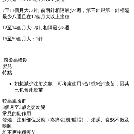
7至11個月大: 3針, 前兩針相隔最少4週，第三針跟第二針相隔
最少八週且在12個月大以上接種
12至14個月大: 2針, 相隔最少8週
15至59個月大：1針
感染高峰期
嬰兒
特點
如想減少注射次數，可考慮使用5合1或6合1疫苗，因其
已包含此疫苗
較高風險群
3個月至3歲之嬰幼兒
常見的副作用
發燒、注射部位反應（疼痛/紅斑/腫脹）、煩躁、食慾不振及
嗜睡
誰不應接種疫苗