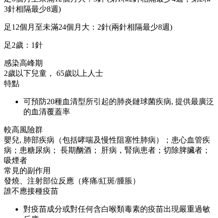
3針相隔最少8週)
足12個月至未滿24個月大：2針(兩針相隔最少8週)
足2歲：1針
感染高峰期
2歲以下兒童， 65歲以上人士
特點
可預防20種血清型所引起的肺炎鏈球菌疾病, 提供最廣泛
的血清覆蓋率
較高風險群
嬰兒, 肺部疾病（包括哮喘及慢性阻塞性肺病）；患心血管疾
病；患糖尿病； 長期酗酒； 肝病，腎病患者；切除脾臟者；
吸煙者
常見的副作用
發燒、注射部位反應（疼痛/紅斑/腫脹）
誰不應接種疫苗
對疫苗成分或對任何含白喉類毒素的疫苗出現嚴重過敏