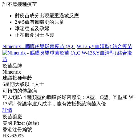
誰不應接種疫苗
對疫苗成分出現嚴重過敏反應
2至5歲有氣喘史的兒童
哮喘患者及孕婦
正在服食阿士匹靈
Nimenrix - 腦膜炎雙球菌疫苗 (A,C,W-135,Y血清型) 結合疫苗
疫苗品牌
Nimenrix
建議接種年齡
6星期大或以上人士
可預防的傳染病
可以預防 4 種類型的腦膜炎球菌感染：A型、C型、Y 型和 W-
135型. 保護率逾八成半，能有效抵禦該病菌入侵
詳情
疫苗藥廠
美國 Pfizer (輝瑞)
香港注冊編號
HK-62095