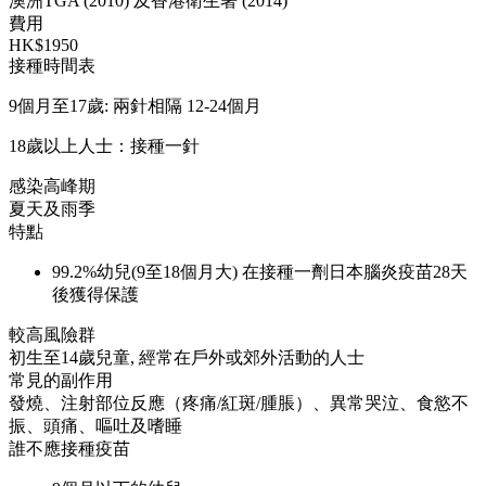
澳洲TGA (2010) 及香港衛生署 (2014)
費用
HK$1950
接種時間表
9個月至17歲: 兩針相隔 12-24個月
18歲以上人士：接種一針
感染高峰期
夏天及雨季
特點
99.2%幼兒(9至18個月大) 在接種一劑日本腦炎疫苗28天
後獲得保護
較高風險群
初生至14歲兒童, 經常在戶外或郊外活動的人士
常見的副作用
發燒、注射部位反應（疼痛/紅斑/腫脹）、異常哭泣、食慾不
振、頭痛、嘔吐及嗜睡
誰不應接種疫苗