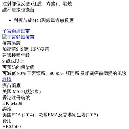
注射部位反應 (紅腫、疼痛) 、發燒
誰不應接種疫苗
對疫苗成分出現嚴重過敏反應
子宮頸癌疫苗
疫苗品牌
加衛苗9 (9價) HPV疫苗
建議接種年齡
9 歲或以上
可預防的傳染病
可減低 90% 子宮頸癌、90-95% 肛門癌 及相關癌前病變的風險
詳情
疫苗藥廠
美國 MSD (默沙東)
香港注冊編號
HK-64239
認證
美國FDA (2014)、歐盟EMA及香港衛生署(2015)
費用
HK$1500