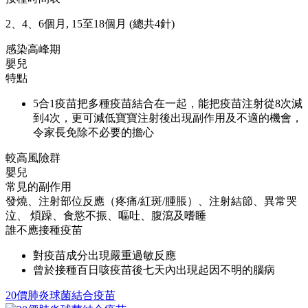
2、4、6個月, 15至18個月 (總共4針)
感染高峰期
嬰兒
特點
5合1疫苗把多種疫苗結合在一起，能把疫苗注射從8次減
到4次，更可減低寶寶注射後出現副作用及不適的機會，
令家長免除不必要的擔心
較高風險群
嬰兒
常見的副作用
發燒、注射部位反應（疼痛/紅斑/腫脹）、注射結節、異常哭
泣、 煩躁、食慾不振、嘔吐、腹瀉及嗜睡
誰不應接種疫苗
對疫苗成分出現嚴重過敏反應
曾於接種百日咳疫苗後七天內出現起因不明的腦病
20價肺炎球菌結合疫苗