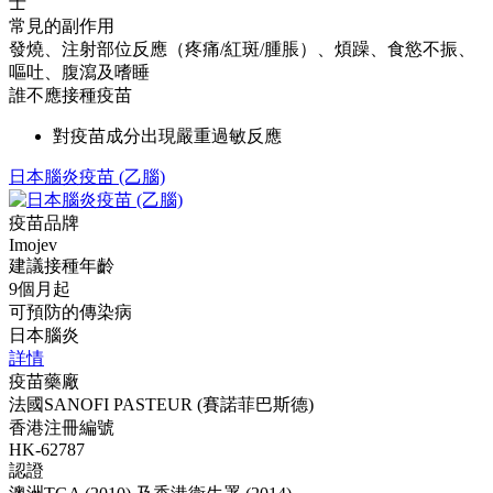
士
常見的副作用
發燒、注射部位反應（疼痛/紅斑/腫脹）、煩躁、食慾不振、
嘔吐、腹瀉及嗜睡
誰不應接種疫苗
對疫苗成分出現嚴重過敏反應
日本腦炎疫苗 (乙腦)
疫苗品牌
Imojev
建議接種年齡
9個月起
可預防的傳染病
日本腦炎
詳情
疫苗藥廠
法國SANOFI PASTEUR (賽諾菲巴斯德)
香港注冊編號
HK-62787
認證