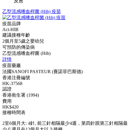
反應
乙型流感嗜血桿菌 (Hib) 疫苗
疫苗品牌
Act-HIB
建議接種年齡
2個月至5歲之嬰幼兒
可預防的傳染病
乙型流感嗜血桿菌 (Hib)
詳情
疫苗藥廠
法國SANOFI PASTEUR (賽諾菲巴斯德)
香港注冊編號
HK-37568
認證
香港衛生署 (1994)
費用
HK$420
接種時間表
2至6個月大: 4針, 前三針相隔最少4週，第四針跟第三針相隔最
少八週且在12個月大以上接種