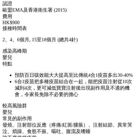
認證
歐盟EMA及香港衛生署 (2015)
費用
HK$900
接種時間表
2、4、6個月, 15至18個月 (總共4針)
感染高峰期
嬰兒
特點
預防百日咳效能大大提高至比傳統4合1疫苗多出30-40%
6合1疫苗把多種疫苗結合在一起，能把疫苗注射從10次
減到4次，更可減低寶寶注射後出現副作用及不適的機
會，令家長免除不必要的擔心
較高風險群
嬰兒
常見的副作用
發燒、注射部位反應（疼痛/紅斑/腫脹）、注射結節、異常哭
泣、煩躁、食慾不振、嘔吐、腹瀉及嗜睡