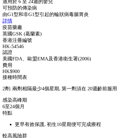
適用於 6 至 24週的嬰兒
可預防的傳染病
由G1型和非G1型引起的輪狀病毒腸胃炎
詳情
疫苗藥廠
英國GSK (葛蘭素)
香港注冊編號
HK-54546
認證
美國FDA、歐盟EMA及香港衛生署(2006)
費用
HK$900
接種時間表
2劑: 兩劑相隔最少4個星期, 第一劑須在 20週齡前服用
感染高峰期
6至24個月
特點
更早有效保護, 初生10星期便可完成療程
較高風險群