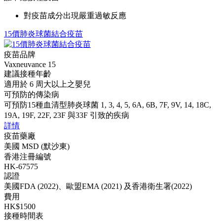
對疫苗成分出現嚴重過敏反應
15價肺炎球菌結合疫苗
疫苗品牌
Vaxneuvance 15
建議接種年齡
適用於 6 周大以上之嬰兒
可預防的傳染病
可預防15種血清型肺炎球菌 1, 3, 4, 5, 6A, 6B, 7F, 9V, 14, 18C,
19A, 19F, 22F, 23F 與33F 引致的疾病
詳情
疫苗藥廠
美國 MSD (默沙東)
香港注冊編號
HK-67575
認證
美國FDA (2022)、歐盟EMA (2021) 及香港衛生署(2022)
費用
HK$1500
接種時間表