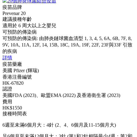
疫苗品牌
Prevenar 20
建議接種年齡
適用於 6 周大以上之嬰兒
可預防的傳染病
可預防的傳染病: 由肺炎鏈球菌血清型 1, 3, 4, 5, 6A, 6B, 7F, 8,
9V, 10A, 11A, 12F, 14, 15B, 18C, 19A, 19F, 22F, 23F與33F 引致
的疾病
詳情
疫苗藥廠
美國 Pfizer (輝瑞)
香港注冊編號
HK-67820
認證
美國FDA (2023)、歐盟EMA (2022) 及香港衛生署 (2023)
費用
HK$1550
接種時間表
6週至未滿6個月大：4針 (2、4、6個月及11-15個月大)
足6個月至未滿12個月大：3針 (第1和2針相隔最少4週；第2和