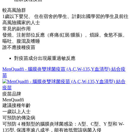
較高風險群
1歲以下嬰兒、 住在宿舍的學生、計劃出國學習的學生及前往
高風險國家的人士
常見的副作用
發燒、注射部位反應（疼痛/紅斑/腫脹）、煩躁、食慾不振、
嘔吐、腹瀉及嗜睡
誰不應接種疫苗
對疫苗成分出現嚴重過敏反應
MenQuadfi - 腦膜炎雙球菌疫苗 (A,C,W-135,Y血清型) 結合疫
苗
疫苗品牌
MenQuadfi
建議接種年齡
一歲以上人士
可預防的傳染病
可預防 4 種類型的腦膜炎球菌感染：A型、C型、Y 型和 W-
135型. 保護率逾八成半，能有效抵禦該病菌入侵