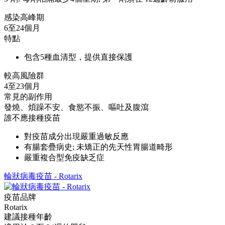
感染高峰期
6至24個月
特點
包含5種血清型，提供直接保護
較高風險群
4至23個月
常見的副作用
發燒、煩躁不安、食慾不振、嘔吐及腹瀉
誰不應接種疫苗
對疫苗成分出現嚴重過敏反應
有腸套疊病史; 未矯正的先天性胃腸道畸形
嚴重複合型免疫缺乏症
輪狀病毒疫苗 - Rotarix
疫苗品牌
Rotarix
建議接種年齡