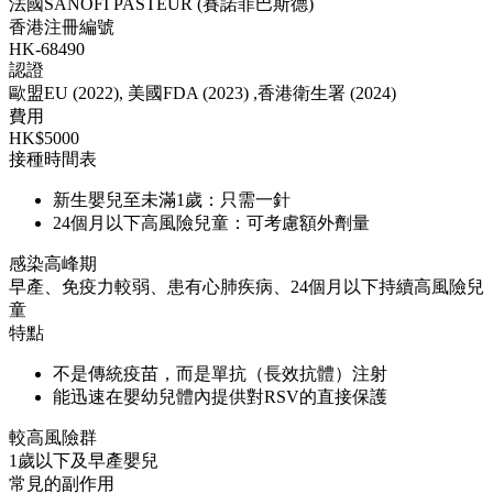
法國SANOFI PASTEUR (賽諾菲巴斯德)
香港注冊編號
HK-68490
認證
歐盟EU (2022), 美國FDA (2023) ,香港衛生署 (2024)
費用
HK$5000
接種時間表
新生嬰兒至未滿1歲：只需一針
24個月以下高風險兒童：可考慮額外劑量
感染高峰期
早產、免疫力較弱、患有心肺疾病、24個月以下持續高風險兒
童
特點
不是傳統疫苗，而是單抗（長效抗體）注射
能迅速在嬰幼兒體內提供對RSV的直接保護
較高風險群
1歲以下及早產嬰兒
常見的副作用