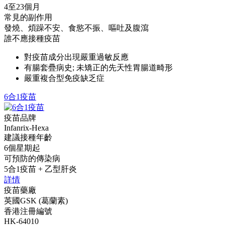
4至23個月
常見的副作用
發燒、煩躁不安、食慾不振、嘔吐及腹瀉
誰不應接種疫苗
對疫苗成分出現嚴重過敏反應
有腸套疊病史; 未矯正的先天性胃腸道畸形
嚴重複合型免疫缺乏症
6合1疫苗
疫苗品牌
Infanrix-Hexa
建議接種年齡
6個星期起
可預防的傳染病
5合1疫苗 + 乙型肝炎
詳情
疫苗藥廠
英國GSK (葛蘭素)
香港注冊編號
HK-64010