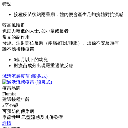
特點
接種疫苗後約兩星期，體內便會產生足夠抗體對抗流感
較高風險群
免疫力較低的人士, 如小童或長者
常見的副作用
發燒、注射部位反應（疼痛/紅斑/腫脹）、煩躁不安及頭痛
誰不應接種疫苗
6個月以下的幼兒
對疫苗成分出現嚴重過敏反應
減活流感疫苗 (噴鼻式)
疫苗品牌
Flumist
建議接種年齡
2至49歲
可預防的傳染病
季節性甲,乙型流感及其併發症
詳情