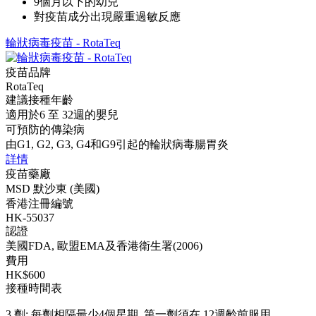
9個月以下的幼兒
對疫苗成分出現嚴重過敏反應
輪狀病毒疫苗 - RotaTeq
疫苗品牌
RotaTeq
建議接種年齡
適用於6 至 32週的嬰兒
可預防的傳染病
由G1, G2, G3, G4和G9引起的輪狀病毒腸胃炎
詳情
疫苗藥廠
MSD 默沙東 (美國)
香港注冊編號
HK-55037
認證
美國FDA, 歐盟EMA及香港衛生署(2006)
費用
HK$600
接種時間表
3 劑: 每劑相隔最少4個星期, 第一劑須在 12週齡前服用