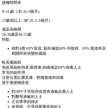
接種時間表
9-14 歲: 2 針 (0, 6個月)
15歲或以上: 3針 (0, 2, 6個月)
感染高峰期
26-30歲及46-55歲
特點
相對4價 HPV疫苗, 額外減低90% 外陰癌、85% 陰道癌及
相關癌前病變的風險
較高風險群
免疫系統較弱者;吸煙者;持續感染HPV病毒人士
常見的副作用
注射位置紅腫及痛、輕微發燒和頭痛
誰不應接種疫苗
對HPV子宮頸癌疫苗有過敏反應人士
對酵母過敏的人士
正在懷孕的婦女
有發燒、中度或嚴重疾病的人