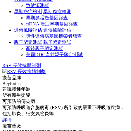
致敏源測試
早期癌症檢測
早期癌症檢測
早期鼻咽癌基因篩查
ctDNA 癌症早期基因篩查
遺傳風險評估
遺傳風險評估
隱性遺傳病基因攜帶者篩查
親子鑒定測試
親子鑒定測試
產後親子鑒定測試
美國DDC產前親子鑒定測試
RSV 長效抗體制劑
疫苗品牌
Beyfortus
建議接種年齡
所有新生嬰兒
可預防的傳染病
可預防呼吸道合胞病毒 (RSV) 所引致的嚴重下呼吸道疾病，
包括肺炎、細支氣管炎等
詳情
疫苗藥廠