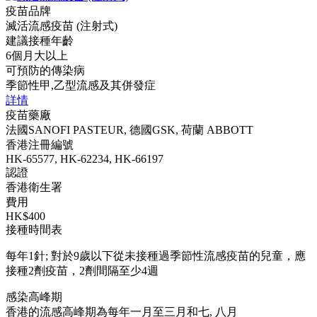
疫苗品牌
滅活流感疫苗 (注射式)
建議接種年齡
6個月大以上
可預防的傳染病
季節性甲,乙型流感及其併發症
詳情
疫苗藥廠
法國SANOFI PASTEUR, 德國GSK, 荷蘭 ABBOTT
香港注冊編號
HK-65577, HK-62234, HK-66197
認證
香港衛生署
費用
HK$400
接種時間表
每年1針; 對於9歲以下從未接種過季節性流感疫苗的兒童，應
接種2劑疫苗，2劑間隔至少4週
感染高峰期
香港的流感高峰期為每年一月至三月和七, 八月