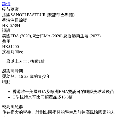
詳情
疫苗藥廠
法國SANOFI PASTEUR (賽諾菲巴斯德)
香港注冊編號
HK-67394
認證
美國FDA (2020), 歐洲EMA (2020) 及香港衛生署 (2022)
費用
HK$1200
接種時間表
一歲以上人士 : 接種1針
感染高峰期
嬰幼兒、16-23 歲的青少年
特點
香港唯一美國FDA及歐洲EMA雙認可的腦膜炎球菌疫苗
C型抗體水平比同類產品多16.3倍
較高風險群
住在宿舍的學生、計劃出國學習的學生及前往高風險國家的人