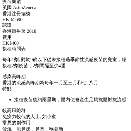
疫苗藥廠
英國 AstraZeneca
香港注冊編號
HK-65690
認證
香港衛生署 2018
費用
HK$460
接種時間表
每年1劑; 對於9歲以下從未接種過季節性流感疫苗的兒童，應
接種2劑疫苗，2劑間隔至少4週
感染高峰期
香港的流感高峰期為每年一月至三月和七, 八月
特點
接種疫苗後約兩星期，體內便會產生足夠抗體對抗流感
較高風險群
免疫力較低的人士, 如小童
常見的副作用
發燒，流鼻涕，鼻塞，喉嚨痛