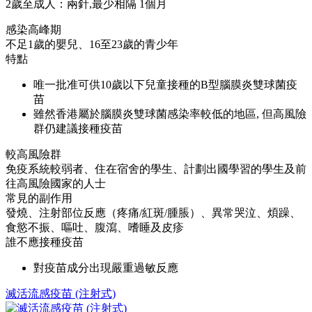
2歲至成人：兩針,最少相隔 1個月
感染高峰期
不足1歲的嬰兒、16至23歲的青少年
特點
唯一批准可供10歲以下兒童接種的B型腦膜炎雙球菌疫
苗
雖然香港屬於腦膜炎雙球菌感染率較低的地區, 但高風險
群仍建議接種疫苗
較高風險群
免疫系統較弱者、住在宿舍的學生、計劃出國學習的學生及前
往高風險國家的人士
常見的副作用
發燒、注射部位反應（疼痛/紅斑/腫脹）、異常哭泣、煩躁、
食慾不振、嘔吐、腹瀉、嗜睡及皮疹
誰不應接種疫苗
對疫苗成分出現嚴重過敏反應
滅活流感疫苗 (注射式)