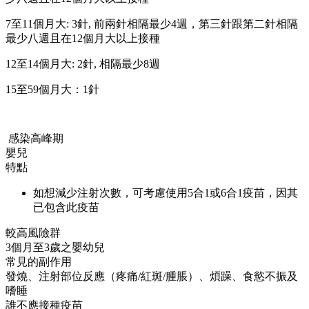
7至11個月大: 3針, 前兩針相隔最少4週，第三針跟第二針相隔
最少八週且在12個月大以上接種
12至14個月大: 2針, 相隔最少8週
15至59個月大：1針
感染高峰期
嬰兒
特點
如想減少注射次數，可考慮使用5合1或6合1疫苗，因其
已包含此疫苗
較高風險群
3個月至3歲之嬰幼兒
常見的副作用
發燒、注射部位反應（疼痛/紅斑/腫脹）、煩躁、食慾不振及
嗜睡
誰不應接種疫苗