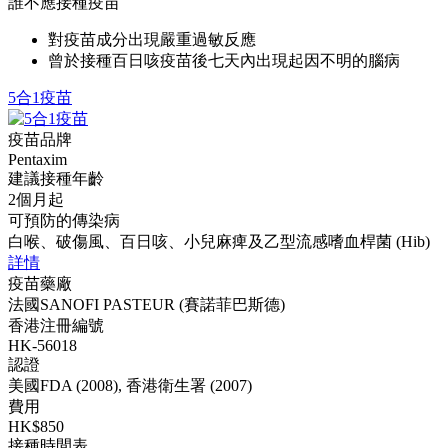
誰不應接種疫苗
對疫苗成分出現嚴重過敏反應
曾於接種百日咳疫苗後七天內出現起因不明的腦病
5合1疫苗
疫苗品牌
Pentaxim
建議接種年齡
2個月起
可預防的傳染病
白喉、破傷風、百日咳、小兒麻痺及乙型流感嗜血桿菌 (Hib)
詳情
疫苗藥廠
法國SANOFI PASTEUR (賽諾菲巴斯德)
香港注冊編號
HK-56018
認證
美國FDA (2008), 香港衛生署 (2007)
費用
HK$850
接種時間表