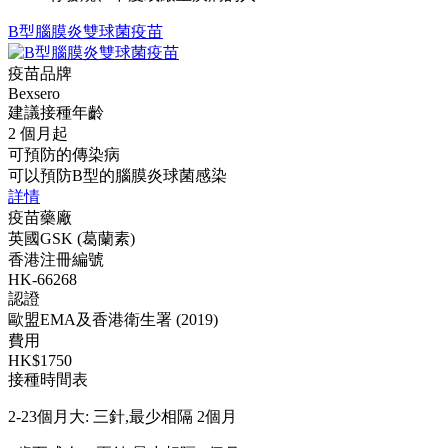
B型腦膜炎雙球菌疫苗
疫苗品牌
Bexsero
建議接種年齡
2 個月起
可預防的傳染病
可以預防B型的腦膜炎球菌感染
詳情
疫苗藥廠
英國GSK (葛蘭素)
香港注冊編號
HK-66268
認證
歐盟EMA及香港衛生署 (2019)
費用
HK$1750
接種時間表
2-23個月大: 三針,最少相隔 2個月