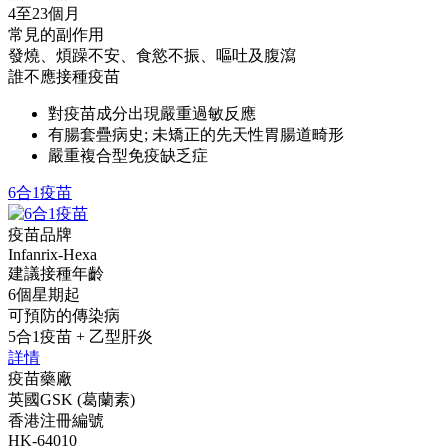
4至23個月
常見的副作用
發燒、煩躁不安、食慾不振、嘔吐及腹瀉
誰不應接種疫苗
對疫苗成分出現嚴重過敏反應
有腸套疊病史; 未矯正的先天性胃腸道畸形
嚴重複合型免疫缺乏症
6合1疫苗
疫苗品牌
Infanrix-Hexa
建議接種年齡
6個星期起
可預防的傳染病
5合1疫苗 + 乙型肝炎
詳情
疫苗藥廠
英國GSK (葛蘭素)
香港注冊編號
HK-64010