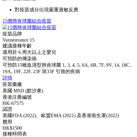
對疫苗成分出現嚴重過敏反應
15價肺炎球菌結合疫苗
疫苗品牌
Vaxneuvance 15
建議接種年齡
適用於 6 周大以上之嬰兒
可預防的傳染病
可預防15種血清型肺炎球菌 1, 3, 4, 5, 6A, 6B, 7F, 9V, 14, 18C,
19A, 19F, 22F, 23F 與33F 引致的疾病
詳情
疫苗藥廠
美國 MSD (默沙東)
香港注冊編號
HK-67575
認證
美國FDA (2022)、歐盟EMA (2021) 及香港衛生署(2022)
費用
HK$1500
接種時間表