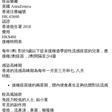
疫苗藥廠
英國 AstraZeneca
香港注冊編號
HK-65690
認證
香港衛生署 2018
費用
HK$460
接種時間表
每年1劑; 對於9歲以下從未接種過季節性流感疫苗的兒童，應
接種2劑疫苗，2劑間隔至少4週
感染高峰期
香港的流感高峰期為每年一月至三月和七, 八月
特點
接種疫苗後約兩星期，體內便會產生足夠抗體對抗流感
較高風險群
免疫力較低的人士, 如小童
常見的副作用
發燒，流鼻涕，鼻塞，喉嚨痛