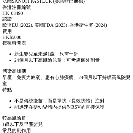
法國SANOFI PASTEUR (賽諾菲巴斯德)
香港注冊編號
HK-68490
認證
歐盟EU (2022), 美國FDA (2023) ,香港衛生署 (2024)
費用
HK$5000
接種時間表
新生嬰兒至未滿1歲：只需一針
24個月以下高風險兒童：可考慮額外劑量
感染高峰期
早產、免疫力較弱、患有心肺疾病、24個月以下持續高風險兒
童
特點
不是傳統疫苗，而是單抗（長效抗體）注射
能迅速在嬰幼兒體內提供對RSV的直接保護
較高風險群
1歲以下及早產嬰兒
常見的副作用