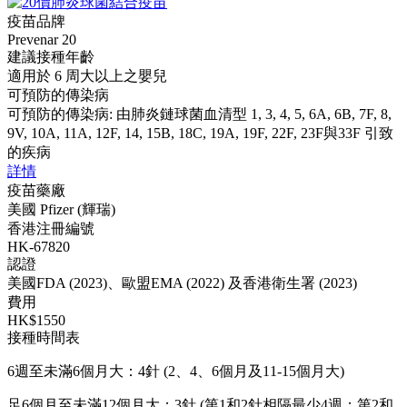
疫苗品牌
Prevenar 20
建議接種年齡
適用於 6 周大以上之嬰兒
可預防的傳染病
可預防的傳染病: 由肺炎鏈球菌血清型 1, 3, 4, 5, 6A, 6B, 7F, 8,
9V, 10A, 11A, 12F, 14, 15B, 18C, 19A, 19F, 22F, 23F與33F 引致
的疾病
詳情
疫苗藥廠
美國 Pfizer (輝瑞)
香港注冊編號
HK-67820
認證
美國FDA (2023)、歐盟EMA (2022) 及香港衛生署 (2023)
費用
HK$1550
接種時間表
6週至未滿6個月大：4針 (2、4、6個月及11-15個月大)
足6個月至未滿12個月大：3針 (第1和2針相隔最少4週；第2和