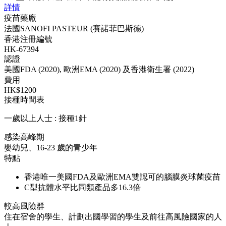
詳情
疫苗藥廠
法國SANOFI PASTEUR (賽諾菲巴斯德)
香港注冊編號
HK-67394
認證
美國FDA (2020), 歐洲EMA (2020) 及香港衛生署 (2022)
費用
HK$1200
接種時間表
一歲以上人士 : 接種1針
感染高峰期
嬰幼兒、16-23 歲的青少年
特點
香港唯一美國FDA及歐洲EMA雙認可的腦膜炎球菌疫苗
C型抗體水平比同類產品多16.3倍
較高風險群
住在宿舍的學生、計劃出國學習的學生及前往高風險國家的人