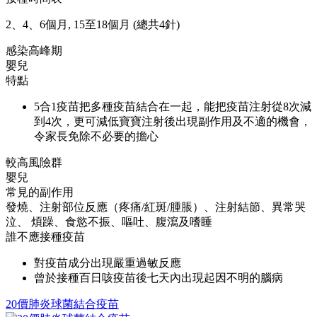
2、4、6個月, 15至18個月 (總共4針)
感染高峰期
嬰兒
特點
5合1疫苗把多種疫苗結合在一起，能把疫苗注射從8次減
到4次，更可減低寶寶注射後出現副作用及不適的機會，
令家長免除不必要的擔心
較高風險群
嬰兒
常見的副作用
發燒、注射部位反應（疼痛/紅斑/腫脹）、注射結節、異常哭
泣、 煩躁、食慾不振、嘔吐、腹瀉及嗜睡
誰不應接種疫苗
對疫苗成分出現嚴重過敏反應
曾於接種百日咳疫苗後七天內出現起因不明的腦病
20價肺炎球菌結合疫苗