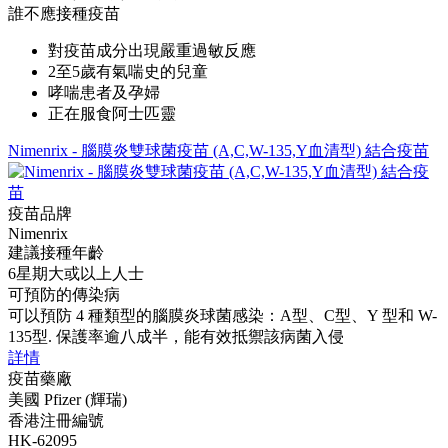
誰不應接種疫苗
對疫苗成分出現嚴重過敏反應
2至5歲有氣喘史的兒童
哮喘患者及孕婦
正在服食阿士匹靈
Nimenrix - 腦膜炎雙球菌疫苗 (A,C,W-135,Y血清型) 結合疫苗
疫苗品牌
Nimenrix
建議接種年齡
6星期大或以上人士
可預防的傳染病
可以預防 4 種類型的腦膜炎球菌感染：A型、C型、Y 型和 W-
135型. 保護率逾八成半，能有效抵禦該病菌入侵
詳情
疫苗藥廠
美國 Pfizer (輝瑞)
香港注冊編號
HK-62095