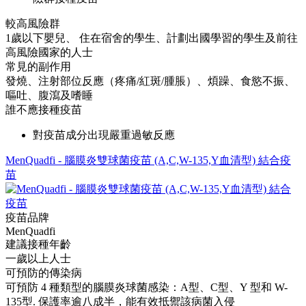
較高風險群
1歲以下嬰兒、 住在宿舍的學生、計劃出國學習的學生及前往
高風險國家的人士
常見的副作用
發燒、注射部位反應（疼痛/紅斑/腫脹）、煩躁、食慾不振、
嘔吐、腹瀉及嗜睡
誰不應接種疫苗
對疫苗成分出現嚴重過敏反應
MenQuadfi - 腦膜炎雙球菌疫苗 (A,C,W-135,Y血清型) 結合疫
苗
疫苗品牌
MenQuadfi
建議接種年齡
一歲以上人士
可預防的傳染病
可預防 4 種類型的腦膜炎球菌感染：A型、C型、Y 型和 W-
135型. 保護率逾八成半，能有效抵禦該病菌入侵