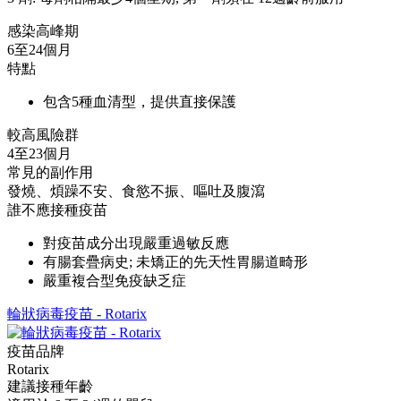
感染高峰期
6至24個月
特點
包含5種血清型，提供直接保護
較高風險群
4至23個月
常見的副作用
發燒、煩躁不安、食慾不振、嘔吐及腹瀉
誰不應接種疫苗
對疫苗成分出現嚴重過敏反應
有腸套疊病史; 未矯正的先天性胃腸道畸形
嚴重複合型免疫缺乏症
輪狀病毒疫苗 - Rotarix
疫苗品牌
Rotarix
建議接種年齡