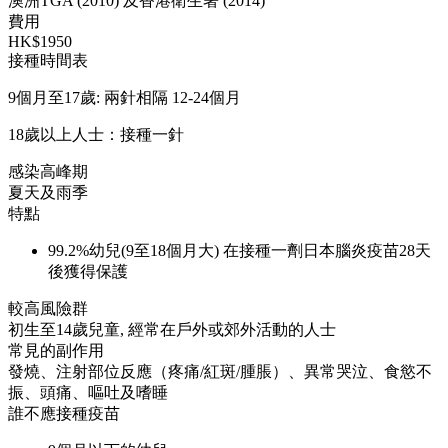
澳洲TGA (2010) 及香港衛生署 (2014)
費用
HK$1950
接種時間表
9個月至17歲: 兩針相隔 12-24個月
18歲以上人士：接種一針
感染高峰期
夏天及雨季
特點
99.2%幼兒(9至18個月大) 在接種一劑日本腦炎疫苗28天
後獲得保護
較高風險群
初生至14歲兒童, 經常在戶外或郊外活動的人士
常見的副作用
發燒、注射部位反應（疼痛/紅斑/腫脹）、異常哭泣、食慾不
振、頭痛、嘔吐及嗜睡
誰不應接種疫苗