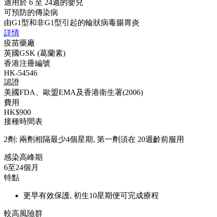
適用於 6 至 24週的嬰兒
可預防的傳染病
由G1型和非G1型引起的輪狀病毒腸胃炎
詳情
疫苗藥廠
英國GSK (葛蘭素)
香港注冊編號
HK-54546
認證
美國FDA、歐盟EMA及香港衛生署(2006)
費用
HK$900
接種時間表
2劑: 兩劑相隔最少4個星期, 第一劑須在 20週齡前服用
感染高峰期
6至24個月
特點
更早有效保護, 初生10星期便可完成療程
較高風險群