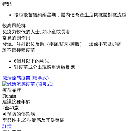
特點
接種疫苗後約兩星期，體內便會產生足夠抗體對抗流感
較高風險群
免疫力較低的人士, 如小童或長者
常見的副作用
發燒、注射部位反應（疼痛/紅斑/腫脹）、煩躁不安及頭痛
誰不應接種疫苗
6個月以下的幼兒
對疫苗成分出現嚴重過敏反應
減活流感疫苗 (噴鼻式)
疫苗品牌
Flumist
建議接種年齡
2至49歲
可預防的傳染病
季節性甲,乙型流感及其併發症
詳情