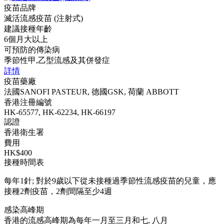
疫苗品牌
滅活流感疫苗 (注射式)
建議接種年齡
6個月大以上
可預防的傳染病
季節性甲,乙型流感及其併發症
詳情
疫苗藥廠
法國SANOFI PASTEUR, 德國GSK, 荷蘭 ABBOTT
香港注冊編號
HK-65577, HK-62234, HK-66197
認證
香港衛生署
費用
HK$400
接種時間表
每年1針; 對於9歲以下從未接種過季節性流感疫苗的兒童，應
接種2劑疫苗，2劑間隔至少4週
感染高峰期
香港的流感高峰期為每年一月至三月和七, 八月