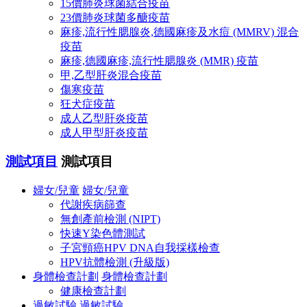
15價肺炎球菌結合疫苗
23價肺炎球菌多醣疫苗
麻疹,流行性腮腺炎,德國麻疹及水痘 (MMRV) 混合
疫苗
麻疹,德國麻疹,流行性腮腺炎 (MMR) 疫苗
甲,乙型肝炎混合疫苗
傷寒疫苗
狂犬症疫苗
成人乙型肝炎疫苗
成人甲型肝炎疫苗
測試項目
測試項目
婦女/兒童
婦女/兒童
代謝疾病篩查
無創產前檢測 (NIPT)
快速Y染色體測試
子宮頸癌HPV DNA自我採樣檢查
HPV抗體檢測 (升級版)
身體檢查計劃
身體檢查計劃
健康檢查計劃
過敏試驗
過敏試驗