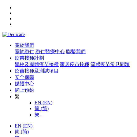
關於我們
關於緻仁
緻仁醫療中心
聯繫我們
疫苗接種計劃
學校及團體疫苗接種
家居疫苗接種
流感疫苗常見問題
疫苗接種及測試項目
安全保障
媒體中心
網上預約
繁
EN
(
EN
)
简
(
简
)
繁
EN
(
EN
)
简
(
简
)