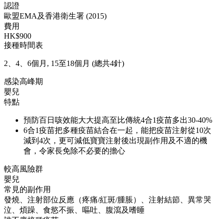
認證
歐盟EMA及香港衛生署 (2015)
費用
HK$900
接種時間表
2、4、6個月, 15至18個月 (總共4針)
感染高峰期
嬰兒
特點
預防百日咳效能大大提高至比傳統4合1疫苗多出30-40%
6合1疫苗把多種疫苗結合在一起，能把疫苗注射從10次
減到4次，更可減低寶寶注射後出現副作用及不適的機
會，令家長免除不必要的擔心
較高風險群
嬰兒
常見的副作用
發燒、注射部位反應（疼痛/紅斑/腫脹）、注射結節、異常哭
泣、煩躁、食慾不振、嘔吐、腹瀉及嗜睡