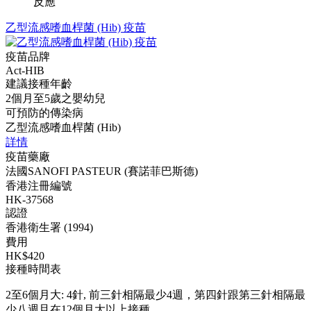
反應
乙型流感嗜血桿菌 (Hib) 疫苗
疫苗品牌
Act-HIB
建議接種年齡
2個月至5歲之嬰幼兒
可預防的傳染病
乙型流感嗜血桿菌 (Hib)
詳情
疫苗藥廠
法國SANOFI PASTEUR (賽諾菲巴斯德)
香港注冊編號
HK-37568
認證
香港衛生署 (1994)
費用
HK$420
接種時間表
2至6個月大: 4針, 前三針相隔最少4週，第四針跟第三針相隔最
少八週且在12個月大以上接種