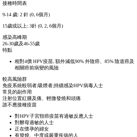
接種時間表
9-14 歲: 2 針 (0, 6個月)
15歲或以上: 3針 (0, 2, 6個月)
感染高峰期
26-30歲及46-55歲
特點
相對4價 HPV疫苗, 額外減低90% 外陰癌、85% 陰道癌及
相關癌前病變的風險
較高風險群
免疫系統較弱者;吸煙者;持續感染HPV病毒人士
常見的副作用
注射位置紅腫及痛、輕微發燒和頭痛
誰不應接種疫苗
對HPV子宮頸癌疫苗有過敏反應人士
對酵母過敏的人士
正在懷孕的婦女
有發燒、中度或嚴重疾病的人