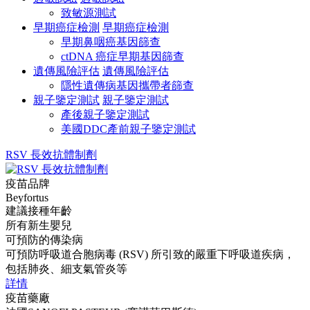
致敏源測試
早期癌症檢測
早期癌症檢測
早期鼻咽癌基因篩查
ctDNA 癌症早期基因篩查
遺傳風險評估
遺傳風險評估
隱性遺傳病基因攜帶者篩查
親子鑒定測試
親子鑒定測試
產後親子鑒定測試
美國DDC產前親子鑒定測試
RSV 長效抗體制劑
疫苗品牌
Beyfortus
建議接種年齡
所有新生嬰兒
可預防的傳染病
可預防呼吸道合胞病毒 (RSV) 所引致的嚴重下呼吸道疾病，
包括肺炎、細支氣管炎等
詳情
疫苗藥廠