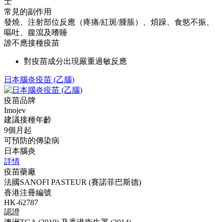
士
常見的副作用
發燒、注射部位反應（疼痛/紅斑/腫脹）、煩躁、食慾不振、
嘔吐、腹瀉及嗜睡
誰不應接種疫苗
對疫苗成分出現嚴重過敏反應
日本腦炎疫苗 (乙腦)
疫苗品牌
Imojev
建議接種年齡
9個月起
可預防的傳染病
日本腦炎
詳情
疫苗藥廠
法國SANOFI PASTEUR (賽諾菲巴斯德)
香港注冊編號
HK-62787
認證