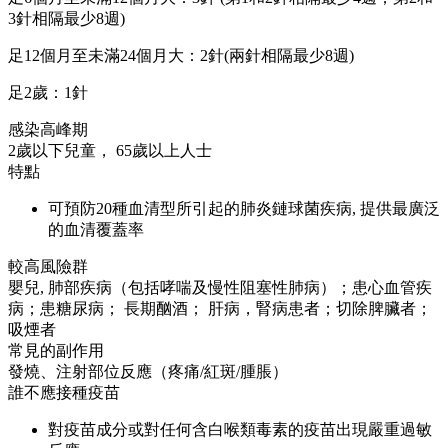
3針相隔最少8週)
足12個月至未滿24個月大：2針(兩針相隔最少8週)
足2歲：1針
感染高峰期
2歲以下兒童， 65歲以上人士
特點
可預防20種血清型所引起的肺炎鏈球菌疾病, 提供最廣泛
的血清覆蓋率
較高風險群
嬰兒, 肺部疾病（包括哮喘及慢性阻塞性肺病）；患心血管疾
病；患糖尿病； 長期酗酒； 肝病，腎病患者；切除脾臟者；
吸煙者
常見的副作用
發燒、注射部位反應（疼痛/紅斑/腫脹）
誰不應接種疫苗
對疫苗成分或對任何含白喉類毒素的疫苗出現嚴重過敏