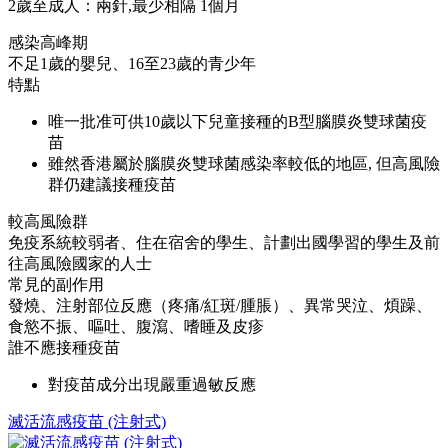
2歲至成人：兩針,最少相隔 1個月
感染高峰期
不足1歲的嬰兒、16至23歲的青少年
特點
唯一批准可供10歲以下兒童接種的B型腦膜炎雙球菌疫
苗
雖然香港屬於腦膜炎雙球菌感染率較低的地區, 但高風險
群仍建議接種疫苗
較高風險群
免疫系統較弱者、住在宿舍的學生、計劃出國學習的學生及前
往高風險國家的人士
常見的副作用
發燒、注射部位反應（疼痛/紅斑/腫脹）、異常哭泣、煩躁、
食慾不振、嘔吐、腹瀉、嗜睡及皮疹
誰不應接種疫苗
對疫苗成分出現嚴重過敏反應
滅活流感疫苗 (注射式)