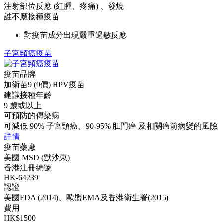
注射部位反應 (紅腫、疼痛) 、發燒
誰不應接種疫苗
對疫苗成分出現嚴重過敏反應
子宮頸癌疫苗
疫苗品牌
加衛苗9 (9價) HPV疫苗
建議接種年齡
9 歲或以上
可預防的傳染病
可減低 90% 子宮頸癌、90-95% 肛門癌 及相關癌前病變的風險
詳情
疫苗藥廠
美國 MSD (默沙東)
香港注冊編號
HK-64239
認證
美國FDA (2014)、歐盟EMA及香港衛生署(2015)
費用
HK$1500