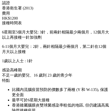
認證
香港衛生署 (2013)
費用
HK$1200
接種時間表
6星期至5個月大嬰兒: 3針，前兩針相隔最少兩個月，12個月大
以上再接種一針加強劑
6-11個月大嬰兒：2針，兩針相隔最少兩個月，第二針在12個
月大以上接種
1歲以上人士 : 1針
感染高峰期
不足一歲的嬰兒、16 歲到 23 歲的青少年
特點
比國內流腦疫苗預防的價數多了兩種 (Y 和 W-135), 保護
更全面
最早可於6星期大接種
香港雖屬腦膜炎雙球菌感染率較低的地區, 但仍建議高風
險群接種疫苗