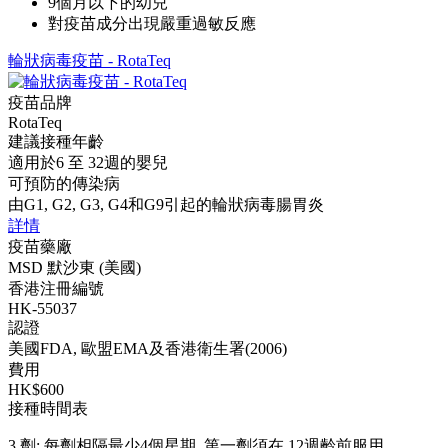
9個月以下的幼兒
對疫苗成分出現嚴重過敏反應
輪狀病毒疫苗 - RotaTeq
疫苗品牌
RotaTeq
建議接種年齡
適用於6 至 32週的嬰兒
可預防的傳染病
由G1, G2, G3, G4和G9引起的輪狀病毒腸胃炎
詳情
疫苗藥廠
MSD 默沙東 (美國)
香港注冊編號
HK-55037
認證
美國FDA, 歐盟EMA及香港衛生署(2006)
費用
HK$600
接種時間表
3 劑: 每劑相隔最少4個星期, 第一劑須在 12週齡前服用