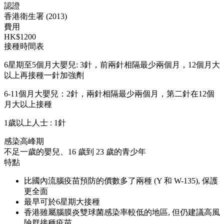
認證
香港衛生署 (2013)
費用
HK$1200
接種時間表
6星期至5個月大嬰兒: 3針，前兩針相隔最少兩個月，12個月大
以上再接種一針加強劑
6-11個月大嬰兒：2針，兩針相隔最少兩個月，第二針在12個
月大以上接種
1歲以上人士 : 1針
感染高峰期
不足一歲的嬰兒、16 歲到 23 歲的青少年
特點
比國內流腦疫苗預防的價數多了兩種 (Y 和 W-135), 保護
更全面
最早可於6星期大接種
香港雖屬腦膜炎雙球菌感染率較低的地區, 但仍建議高風
險群接種疫苗