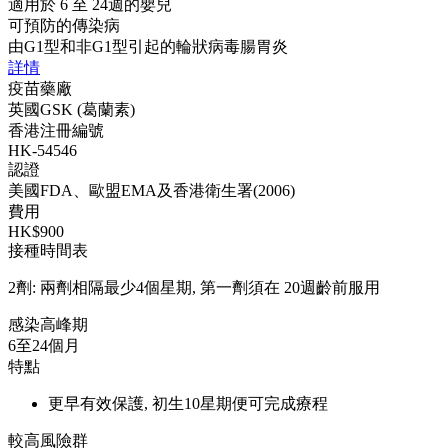
適用於 6 至 24週的嬰兒
可預防的傳染病
由G1型和非G1型引起的輪狀病毒腸胃炎
詳情
疫苗藥廠
英國GSK (葛蘭素)
香港注冊編號
HK-54546
認證
美國FDA、歐盟EMA及香港衛生署(2006)
費用
HK$900
接種時間表
2劑: 兩劑相隔最少4個星期, 第一劑須在 20週齡前服用
感染高峰期
6至24個月
特點
更早有效保護, 初生10星期便可完成療程
較高風險群