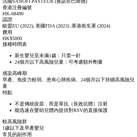
法國SANOFI PASTEUR (賽諾菲巴斯德)
香港注冊編號
HK-68490
認證
歐盟EU (2022), 美國FDA (2023) ,香港衛生署 (2024)
費用
HK$5000
接種時間表
新生嬰兒至未滿1歲：只需一針
24個月以下高風險兒童：可考慮額外劑量
感染高峰期
早產、免疫力較弱、患有心肺疾病、24個月以下持續高風險兒
童
特點
不是傳統疫苗，而是單抗（長效抗體）注射
能迅速在嬰幼兒體內提供對RSV的直接保護
較高風險群
1歲以下及早產嬰兒
常見的副作用