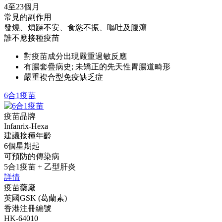
4至23個月
常見的副作用
發燒、煩躁不安、食慾不振、嘔吐及腹瀉
誰不應接種疫苗
對疫苗成分出現嚴重過敏反應
有腸套疊病史; 未矯正的先天性胃腸道畸形
嚴重複合型免疫缺乏症
6合1疫苗
疫苗品牌
Infanrix-Hexa
建議接種年齡
6個星期起
可預防的傳染病
5合1疫苗 + 乙型肝炎
詳情
疫苗藥廠
英國GSK (葛蘭素)
香港注冊編號
HK-64010