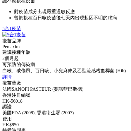
誰不應接種疫苗
對疫苗成分出現嚴重過敏反應
曾於接種百日咳疫苗後七天內出現起因不明的腦病
5合1疫苗
疫苗品牌
Pentaxim
建議接種年齡
2個月起
可預防的傳染病
白喉、破傷風、百日咳、小兒麻痺及乙型流感嗜血桿菌 (Hib)
詳情
疫苗藥廠
法國SANOFI PASTEUR (賽諾菲巴斯德)
香港注冊編號
HK-56018
認證
美國FDA (2008), 香港衛生署 (2007)
費用
HK$850
接種時間表