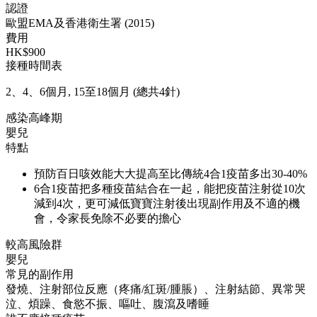
認證
歐盟EMA及香港衛生署 (2015)
費用
HK$900
接種時間表
2、4、6個月, 15至18個月 (總共4針)
感染高峰期
嬰兒
特點
預防百日咳效能大大提高至比傳統4合1疫苗多出30-40%
6合1疫苗把多種疫苗結合在一起，能把疫苗注射從10次
減到4次，更可減低寶寶注射後出現副作用及不適的機
會，令家長免除不必要的擔心
較高風險群
嬰兒
常見的副作用
發燒、注射部位反應（疼痛/紅斑/腫脹）、注射結節、異常哭
泣、煩躁、食慾不振、嘔吐、腹瀉及嗜睡