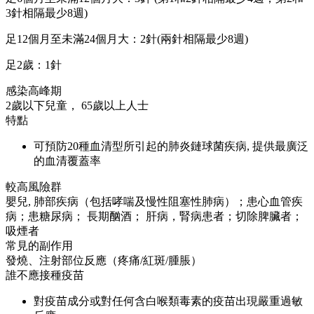
3針相隔最少8週)
足12個月至未滿24個月大：2針(兩針相隔最少8週)
足2歲：1針
感染高峰期
2歲以下兒童， 65歲以上人士
特點
可預防20種血清型所引起的肺炎鏈球菌疾病, 提供最廣泛
的血清覆蓋率
較高風險群
嬰兒, 肺部疾病（包括哮喘及慢性阻塞性肺病）；患心血管疾
病；患糖尿病； 長期酗酒； 肝病，腎病患者；切除脾臟者；
吸煙者
常見的副作用
發燒、注射部位反應（疼痛/紅斑/腫脹）
誰不應接種疫苗
對疫苗成分或對任何含白喉類毒素的疫苗出現嚴重過敏