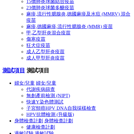
15價肺炎球菌結合疫苗
23價肺炎球菌多醣疫苗
麻疹,流行性腮腺炎,德國麻疹及水痘 (MMRV) 混合
疫苗
麻疹,德國麻疹,流行性腮腺炎 (MMR) 疫苗
甲,乙型肝炎混合疫苗
傷寒疫苗
狂犬症疫苗
成人乙型肝炎疫苗
成人甲型肝炎疫苗
測試項目
測試項目
婦女/兒童
婦女/兒童
代謝疾病篩查
無創產前檢測 (NIPT)
快速Y染色體測試
子宮頸癌HPV DNA自我採樣檢查
HPV抗體檢測 (升級版)
身體檢查計劃
身體檢查計劃
健康檢查計劃
過敏試驗
過敏試驗