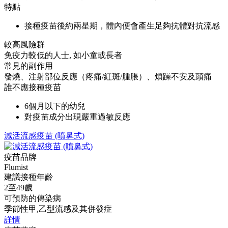
特點
接種疫苗後約兩星期，體內便會產生足夠抗體對抗流感
較高風險群
免疫力較低的人士, 如小童或長者
常見的副作用
發燒、注射部位反應（疼痛/紅斑/腫脹）、煩躁不安及頭痛
誰不應接種疫苗
6個月以下的幼兒
對疫苗成分出現嚴重過敏反應
減活流感疫苗 (噴鼻式)
疫苗品牌
Flumist
建議接種年齡
2至49歲
可預防的傳染病
季節性甲,乙型流感及其併發症
詳情