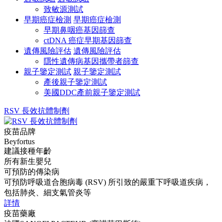
致敏源測試
早期癌症檢測
早期癌症檢測
早期鼻咽癌基因篩查
ctDNA 癌症早期基因篩查
遺傳風險評估
遺傳風險評估
隱性遺傳病基因攜帶者篩查
親子鑒定測試
親子鑒定測試
產後親子鑒定測試
美國DDC產前親子鑒定測試
RSV 長效抗體制劑
疫苗品牌
Beyfortus
建議接種年齡
所有新生嬰兒
可預防的傳染病
可預防呼吸道合胞病毒 (RSV) 所引致的嚴重下呼吸道疾病，
包括肺炎、細支氣管炎等
詳情
疫苗藥廠