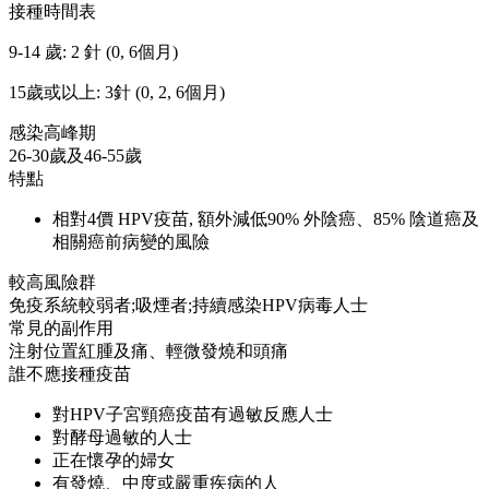
接種時間表
9-14 歲: 2 針 (0, 6個月)
15歲或以上: 3針 (0, 2, 6個月)
感染高峰期
26-30歲及46-55歲
特點
相對4價 HPV疫苗, 額外減低90% 外陰癌、85% 陰道癌及
相關癌前病變的風險
較高風險群
免疫系統較弱者;吸煙者;持續感染HPV病毒人士
常見的副作用
注射位置紅腫及痛、輕微發燒和頭痛
誰不應接種疫苗
對HPV子宮頸癌疫苗有過敏反應人士
對酵母過敏的人士
正在懷孕的婦女
有發燒、中度或嚴重疾病的人