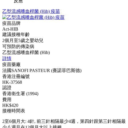
反應
乙型流感嗜血桿菌 (Hib) 疫苗
疫苗品牌
Act-HIB
建議接種年齡
2個月至5歲之嬰幼兒
可預防的傳染病
乙型流感嗜血桿菌 (Hib)
詳情
疫苗藥廠
法國SANOFI PASTEUR (賽諾菲巴斯德)
香港注冊編號
HK-37568
認證
香港衛生署 (1994)
費用
HK$420
接種時間表
2至6個月大: 4針, 前三針相隔最少4週，第四針跟第三針相隔最
少八週且在12個月大以上接種