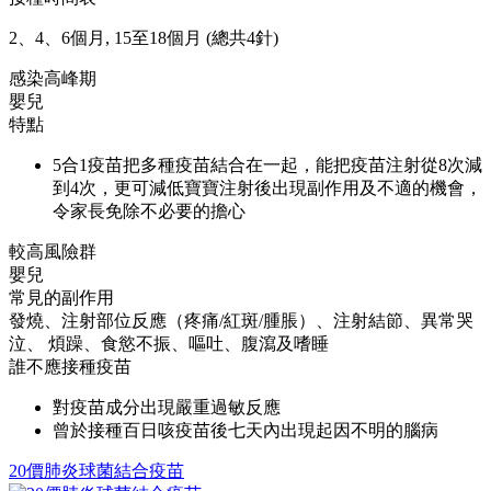
2、4、6個月, 15至18個月 (總共4針)
感染高峰期
嬰兒
特點
5合1疫苗把多種疫苗結合在一起，能把疫苗注射從8次減
到4次，更可減低寶寶注射後出現副作用及不適的機會，
令家長免除不必要的擔心
較高風險群
嬰兒
常見的副作用
發燒、注射部位反應（疼痛/紅斑/腫脹）、注射結節、異常哭
泣、 煩躁、食慾不振、嘔吐、腹瀉及嗜睡
誰不應接種疫苗
對疫苗成分出現嚴重過敏反應
曾於接種百日咳疫苗後七天內出現起因不明的腦病
20價肺炎球菌結合疫苗