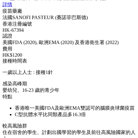
詳情
疫苗藥廠
法國SANOFI PASTEUR (賽諾菲巴斯德)
香港注冊編號
HK-67394
認證
美國FDA (2020), 歐洲EMA (2020) 及香港衛生署 (2022)
費用
HK$1200
接種時間表
一歲以上人士 : 接種1針
感染高峰期
嬰幼兒、16-23 歲的青少年
特點
香港唯一美國FDA及歐洲EMA雙認可的腦膜炎球菌疫苗
C型抗體水平比同類產品多16.3倍
較高風險群
住在宿舍的學生、計劃出國學習的學生及前往高風險國家的人