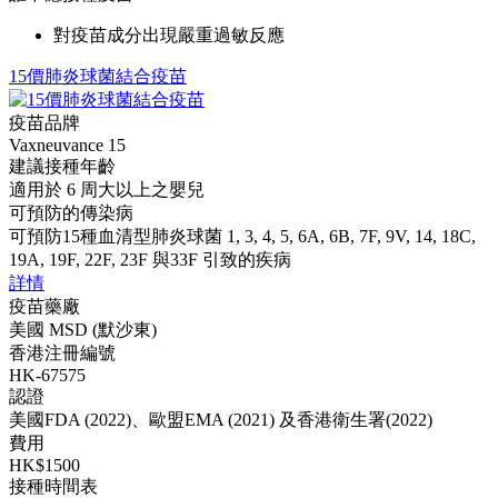
對疫苗成分出現嚴重過敏反應
15價肺炎球菌結合疫苗
疫苗品牌
Vaxneuvance 15
建議接種年齡
適用於 6 周大以上之嬰兒
可預防的傳染病
可預防15種血清型肺炎球菌 1, 3, 4, 5, 6A, 6B, 7F, 9V, 14, 18C,
19A, 19F, 22F, 23F 與33F 引致的疾病
詳情
疫苗藥廠
美國 MSD (默沙東)
香港注冊編號
HK-67575
認證
美國FDA (2022)、歐盟EMA (2021) 及香港衛生署(2022)
費用
HK$1500
接種時間表