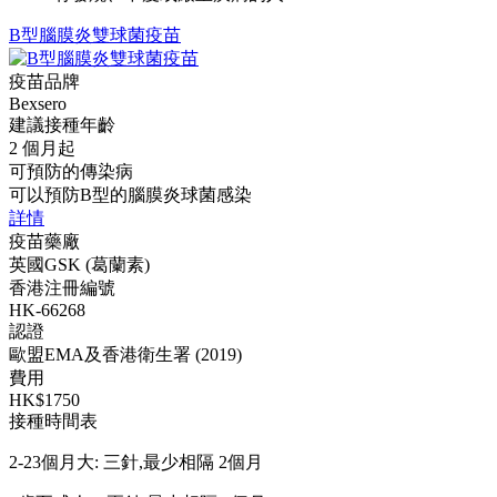
B型腦膜炎雙球菌疫苗
疫苗品牌
Bexsero
建議接種年齡
2 個月起
可預防的傳染病
可以預防B型的腦膜炎球菌感染
詳情
疫苗藥廠
英國GSK (葛蘭素)
香港注冊編號
HK-66268
認證
歐盟EMA及香港衛生署 (2019)
費用
HK$1750
接種時間表
2-23個月大: 三針,最少相隔 2個月