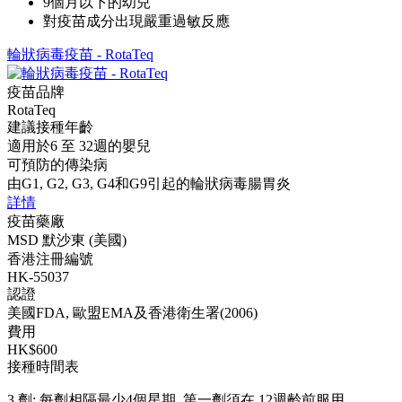
9個月以下的幼兒
對疫苗成分出現嚴重過敏反應
輪狀病毒疫苗 - RotaTeq
疫苗品牌
RotaTeq
建議接種年齡
適用於6 至 32週的嬰兒
可預防的傳染病
由G1, G2, G3, G4和G9引起的輪狀病毒腸胃炎
詳情
疫苗藥廠
MSD 默沙東 (美國)
香港注冊編號
HK-55037
認證
美國FDA, 歐盟EMA及香港衛生署(2006)
費用
HK$600
接種時間表
3 劑: 每劑相隔最少4個星期, 第一劑須在 12週齡前服用