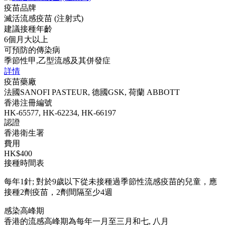
疫苗品牌
滅活流感疫苗 (注射式)
建議接種年齡
6個月大以上
可預防的傳染病
季節性甲,乙型流感及其併發症
詳情
疫苗藥廠
法國SANOFI PASTEUR, 德國GSK, 荷蘭 ABBOTT
香港注冊編號
HK-65577, HK-62234, HK-66197
認證
香港衛生署
費用
HK$400
接種時間表
每年1針; 對於9歲以下從未接種過季節性流感疫苗的兒童，應
接種2劑疫苗，2劑間隔至少4週
感染高峰期
香港的流感高峰期為每年一月至三月和七, 八月