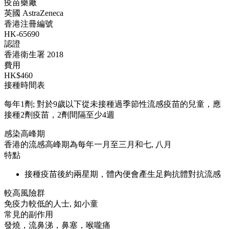
疫苗藥廠
英國 AstraZeneca
香港注冊編號
HK-65690
認證
香港衛生署 2018
費用
HK$460
接種時間表
每年1劑; 對於9歲以下從未接種過季節性流感疫苗的兒童，應
接種2劑疫苗，2劑間隔至少4週
感染高峰期
香港的流感高峰期為每年一月至三月和七, 八月
特點
接種疫苗後約兩星期，體內便會產生足夠抗體對抗流感
較高風險群
免疫力較低的人士, 如小童
常見的副作用
發燒，流鼻涕，鼻塞，喉嚨痛