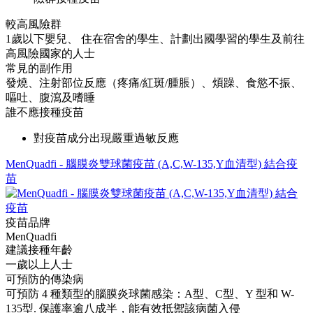
較高風險群
1歲以下嬰兒、 住在宿舍的學生、計劃出國學習的學生及前往
高風險國家的人士
常見的副作用
發燒、注射部位反應（疼痛/紅斑/腫脹）、煩躁、食慾不振、
嘔吐、腹瀉及嗜睡
誰不應接種疫苗
對疫苗成分出現嚴重過敏反應
MenQuadfi - 腦膜炎雙球菌疫苗 (A,C,W-135,Y血清型) 結合疫
苗
疫苗品牌
MenQuadfi
建議接種年齡
一歲以上人士
可預防的傳染病
可預防 4 種類型的腦膜炎球菌感染：A型、C型、Y 型和 W-
135型. 保護率逾八成半，能有效抵禦該病菌入侵