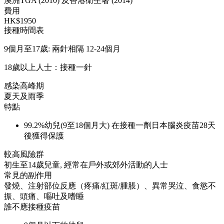
澳洲TGA (2010) 及香港衛生署 (2014)
費用
HK$1950
接種時間表
9個月至17歲: 兩針相隔 12-24個月
18歲以上人士：接種一針
感染高峰期
夏天及雨季
特點
99.2%幼兒(9至18個月大) 在接種一劑日本腦炎疫苗28天
後獲得保護
較高風險群
初生至14歲兒童, 經常在戶外或郊外活動的人士
常見的副作用
發燒、注射部位反應（疼痛/紅斑/腫脹）、異常哭泣、食慾不
振、頭痛、嘔吐及嗜睡
誰不應接種疫苗