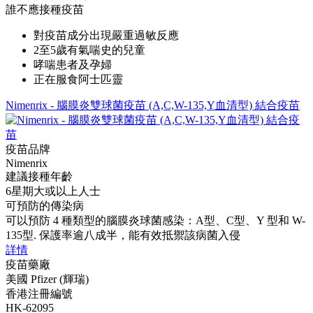
誰不應接種疫苗
對疫苗成分出現嚴重過敏反應
2至5歲有氣喘史的兒童
哮喘患者及孕婦
正在服食阿士匹靈
Nimenrix - 腦膜炎雙球菌疫苗 (A,C,W-135,Y血清型) 結合疫苗
疫苗品牌
Nimenrix
建議接種年齡
6星期大或以上人士
可預防的傳染病
可以預防 4 種類型的腦膜炎球菌感染：A型、C型、Y 型和 W-
135型. 保護率逾八成半，能有效抵禦該病菌入侵
詳情
疫苗藥廠
美國 Pfizer (輝瑞)
香港注冊編號
HK-62095