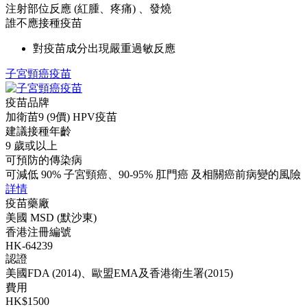
注射部位反應 (紅腫、疼痛) 、發燒
誰不應接種疫苗
對疫苗成分出現嚴重過敏反應
子宮頸癌疫苗
疫苗品牌
加衛苗9 (9價) HPV疫苗
建議接種年齡
9 歲或以上
可預防的傳染病
可減低 90% 子宮頸癌、90-95% 肛門癌 及相關癌前病變的風險
詳情
疫苗藥廠
美國 MSD (默沙東)
香港注冊編號
HK-64239
認證
美國FDA (2014)、歐盟EMA及香港衛生署(2015)
費用
HK$1500