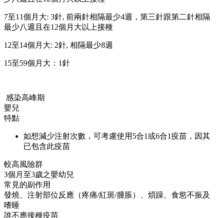
7至11個月大: 3針, 前兩針相隔最少4週，第三針跟第二針相隔
最少八週且在12個月大以上接種
12至14個月大: 2針, 相隔最少8週
15至59個月大：1針
感染高峰期
嬰兒
特點
如想減少注射次數，可考慮使用5合1或6合1疫苗，因其
已包含此疫苗
較高風險群
3個月至3歲之嬰幼兒
常見的副作用
發燒、注射部位反應（疼痛/紅斑/腫脹）、煩躁、食慾不振及
嗜睡
誰不應接種疫苗