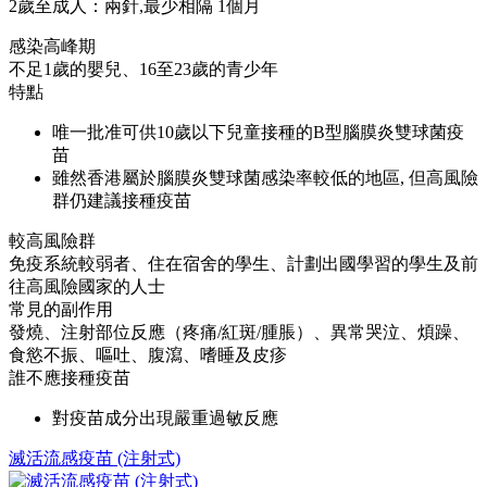
2歲至成人：兩針,最少相隔 1個月
感染高峰期
不足1歲的嬰兒、16至23歲的青少年
特點
唯一批准可供10歲以下兒童接種的B型腦膜炎雙球菌疫
苗
雖然香港屬於腦膜炎雙球菌感染率較低的地區, 但高風險
群仍建議接種疫苗
較高風險群
免疫系統較弱者、住在宿舍的學生、計劃出國學習的學生及前
往高風險國家的人士
常見的副作用
發燒、注射部位反應（疼痛/紅斑/腫脹）、異常哭泣、煩躁、
食慾不振、嘔吐、腹瀉、嗜睡及皮疹
誰不應接種疫苗
對疫苗成分出現嚴重過敏反應
滅活流感疫苗 (注射式)