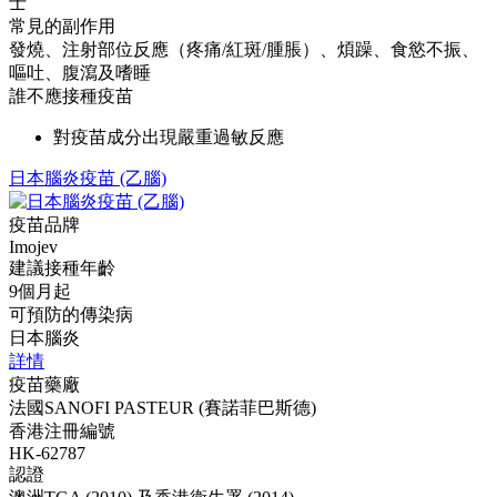
士
常見的副作用
發燒、注射部位反應（疼痛/紅斑/腫脹）、煩躁、食慾不振、
嘔吐、腹瀉及嗜睡
誰不應接種疫苗
對疫苗成分出現嚴重過敏反應
日本腦炎疫苗 (乙腦)
疫苗品牌
Imojev
建議接種年齡
9個月起
可預防的傳染病
日本腦炎
詳情
疫苗藥廠
法國SANOFI PASTEUR (賽諾菲巴斯德)
香港注冊編號
HK-62787
認證