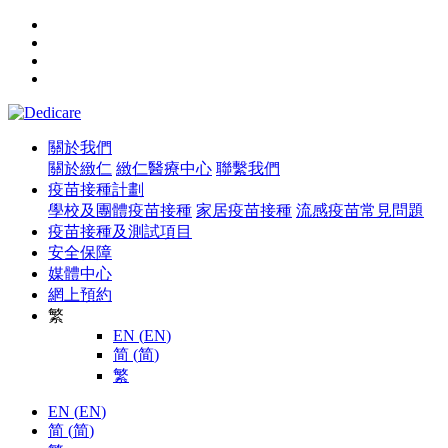
關於我們
關於緻仁
緻仁醫療中心
聯繫我們
疫苗接種計劃
學校及團體疫苗接種
家居疫苗接種
流感疫苗常見問題
疫苗接種及測試項目
安全保障
媒體中心
網上預約
繁
EN
(
EN
)
简
(
简
)
繁
EN
(
EN
)
简
(
简
)