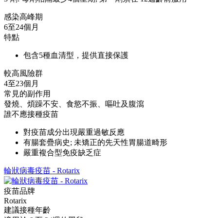
感染高峰期
6至24個月
特點
包含5種血清型，提供直接保護
較高風險群
4至23個月
常見的副作用
發燒、煩躁不安、食慾不振、嘔吐及腹瀉
誰不應接種疫苗
對疫苗成分出現嚴重過敏反應
有腸套疊病史; 未矯正的先天性胃腸道畸形
嚴重複合型免疫缺乏症
輪狀病毒疫苗 - Rotarix
疫苗品牌
Rotarix
建議接種年齡