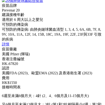
疫苗品牌
Prevenar 20
建議接種年齡
適用於 6 周大以上之嬰兒
可預防的傳染病
可預防的傳染病: 由肺炎鏈球菌血清型 1, 3, 4, 5, 6A, 6B, 7F, 8,
9V, 10A, 11A, 12F, 14, 15B, 18C, 19A, 19F, 22F, 23F與33F 引致
的疾病
詳情
疫苗藥廠
美國 Pfizer (輝瑞)
香港注冊編號
HK-67820
認證
美國FDA (2023)、歐盟EMA (2022) 及香港衛生署 (2023)
費用
HK$1550
接種時間表
6週至未滿6個月大：4針 (2、4、6個月及11-15個月大)
足6個月至未滿12個月大：3針 (第1和2針相隔最少4週；第2和