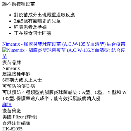
誰不應接種疫苗
對疫苗成分出現嚴重過敏反應
2至5歲有氣喘史的兒童
哮喘患者及孕婦
正在服食阿士匹靈
Nimenrix - 腦膜炎雙球菌疫苗 (A,C,W-135,Y血清型) 結合疫苗
疫苗品牌
Nimenrix
建議接種年齡
6星期大或以上人士
可預防的傳染病
可以預防 4 種類型的腦膜炎球菌感染：A型、C型、Y 型和 W-
135型. 保護率逾八成半，能有效抵禦該病菌入侵
詳情
疫苗藥廠
美國 Pfizer (輝瑞)
香港注冊編號
HK-62095