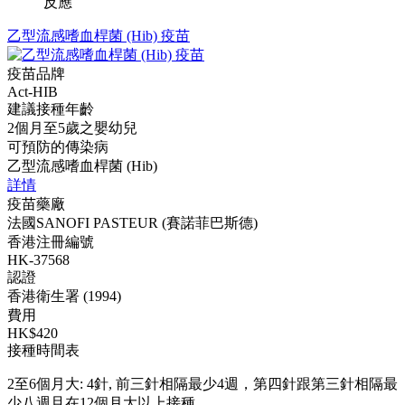
反應
乙型流感嗜血桿菌 (Hib) 疫苗
疫苗品牌
Act-HIB
建議接種年齡
2個月至5歲之嬰幼兒
可預防的傳染病
乙型流感嗜血桿菌 (Hib)
詳情
疫苗藥廠
法國SANOFI PASTEUR (賽諾菲巴斯德)
香港注冊編號
HK-37568
認證
香港衛生署 (1994)
費用
HK$420
接種時間表
2至6個月大: 4針, 前三針相隔最少4週，第四針跟第三針相隔最
少八週且在12個月大以上接種