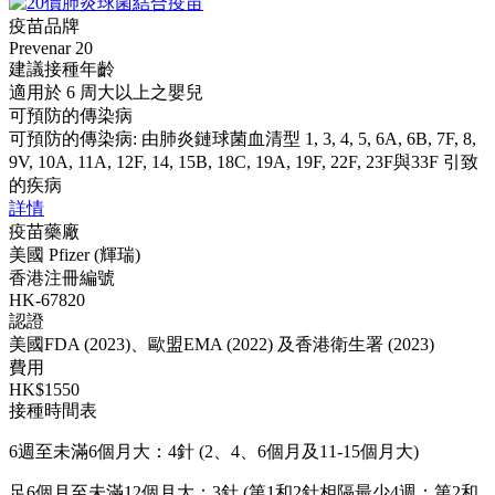
疫苗品牌
Prevenar 20
建議接種年齡
適用於 6 周大以上之嬰兒
可預防的傳染病
可預防的傳染病: 由肺炎鏈球菌血清型 1, 3, 4, 5, 6A, 6B, 7F, 8,
9V, 10A, 11A, 12F, 14, 15B, 18C, 19A, 19F, 22F, 23F與33F 引致
的疾病
詳情
疫苗藥廠
美國 Pfizer (輝瑞)
香港注冊編號
HK-67820
認證
美國FDA (2023)、歐盟EMA (2022) 及香港衛生署 (2023)
費用
HK$1550
接種時間表
6週至未滿6個月大：4針 (2、4、6個月及11-15個月大)
足6個月至未滿12個月大：3針 (第1和2針相隔最少4週；第2和