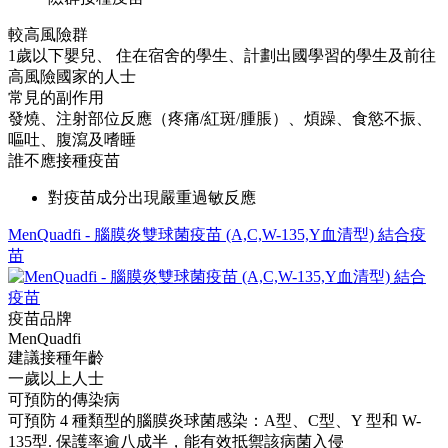
較高風險群
1歲以下嬰兒、 住在宿舍的學生、計劃出國學習的學生及前往
高風險國家的人士
常見的副作用
發燒、注射部位反應（疼痛/紅斑/腫脹）、煩躁、食慾不振、
嘔吐、腹瀉及嗜睡
誰不應接種疫苗
對疫苗成分出現嚴重過敏反應
MenQuadfi - 腦膜炎雙球菌疫苗 (A,C,W-135,Y血清型) 結合疫
苗
疫苗品牌
MenQuadfi
建議接種年齡
一歲以上人士
可預防的傳染病
可預防 4 種類型的腦膜炎球菌感染：A型、C型、Y 型和 W-
135型. 保護率逾八成半，能有效抵禦該病菌入侵