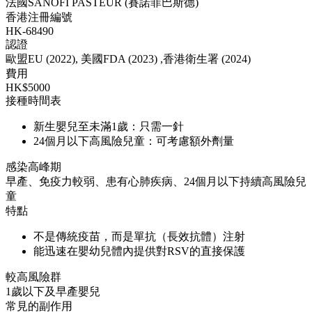
法國SANOFI PASTEUR (賽諾菲巴斯德)
香港注冊編號
HK-68490
認證
歐盟EU (2022), 美國FDA (2023) ,香港衛生署 (2024)
費用
HK$5000
接種時間表
新生嬰兒至未滿1歲：只需一針
24個月以下高風險兒童：可考慮額外劑量
感染高峰期
早產、免疫力較弱、患有心肺疾病、24個月以下持續高風險兒
童
特點
不是傳統疫苗，而是單抗（長效抗體）注射
能迅速在嬰幼兒體內提供對RSV的直接保護
較高風險群
1歲以下及早產嬰兒
常見的副作用