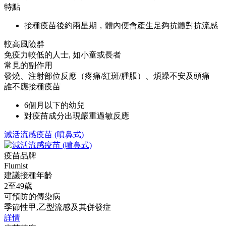
特點
接種疫苗後約兩星期，體內便會產生足夠抗體對抗流感
較高風險群
免疫力較低的人士, 如小童或長者
常見的副作用
發燒、注射部位反應（疼痛/紅斑/腫脹）、煩躁不安及頭痛
誰不應接種疫苗
6個月以下的幼兒
對疫苗成分出現嚴重過敏反應
減活流感疫苗 (噴鼻式)
疫苗品牌
Flumist
建議接種年齡
2至49歲
可預防的傳染病
季節性甲,乙型流感及其併發症
詳情