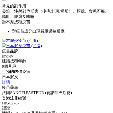
士
常見的副作用
發燒、注射部位反應（疼痛/紅斑/腫脹）、煩躁、食慾不振、
嘔吐、腹瀉及嗜睡
誰不應接種疫苗
對疫苗成分出現嚴重過敏反應
日本腦炎疫苗 (乙腦)
疫苗品牌
Imojev
建議接種年齡
9個月起
可預防的傳染病
日本腦炎
詳情
疫苗藥廠
法國SANOFI PASTEUR (賽諾菲巴斯德)
香港注冊編號
HK-62787
認證