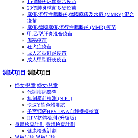
15價肺炎球菌結合疫苗
23價肺炎球菌多醣疫苗
麻疹,流行性腮腺炎,德國麻疹及水痘 (MMRV) 混合
疫苗
麻疹,德國麻疹,流行性腮腺炎 (MMR) 疫苗
甲,乙型肝炎混合疫苗
傷寒疫苗
狂犬症疫苗
成人乙型肝炎疫苗
成人甲型肝炎疫苗
測試項目
測試項目
婦女/兒童
婦女/兒童
代謝疾病篩查
無創產前檢測 (NIPT)
快速Y染色體測試
子宮頸癌HPV DNA自我採樣檢查
HPV抗體檢測 (升級版)
身體檢查計劃
身體檢查計劃
健康檢查計劃
過敏試驗
過敏試驗