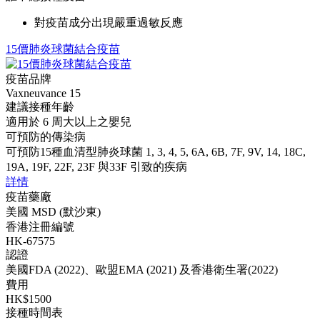
對疫苗成分出現嚴重過敏反應
15價肺炎球菌結合疫苗
疫苗品牌
Vaxneuvance 15
建議接種年齡
適用於 6 周大以上之嬰兒
可預防的傳染病
可預防15種血清型肺炎球菌 1, 3, 4, 5, 6A, 6B, 7F, 9V, 14, 18C,
19A, 19F, 22F, 23F 與33F 引致的疾病
詳情
疫苗藥廠
美國 MSD (默沙東)
香港注冊編號
HK-67575
認證
美國FDA (2022)、歐盟EMA (2021) 及香港衛生署(2022)
費用
HK$1500
接種時間表