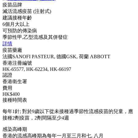
疫苗品牌
滅活流感疫苗 (注射式)
建議接種年齡
6個月大以上
可預防的傳染病
季節性甲,乙型流感及其併發症
詳情
疫苗藥廠
法國SANOFI PASTEUR, 德國GSK, 荷蘭 ABBOTT
香港注冊編號
HK-65577, HK-62234, HK-66197
認證
香港衛生署
費用
HK$400
接種時間表
每年1針; 對於9歲以下從未接種過季節性流感疫苗的兒童，應
接種2劑疫苗，2劑間隔至少4週
感染高峰期
香港的流感高峰期為每年一月至三月和七, 八月