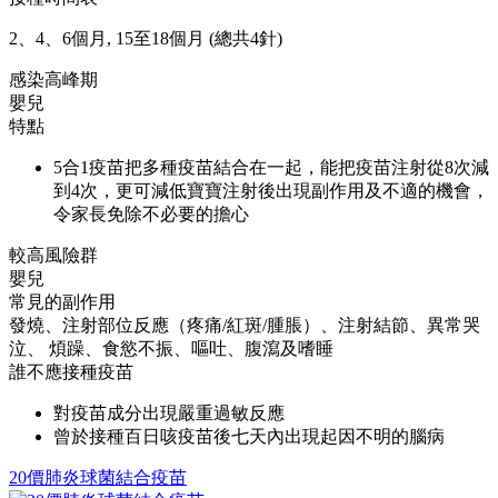
2、4、6個月, 15至18個月 (總共4針)
感染高峰期
嬰兒
特點
5合1疫苗把多種疫苗結合在一起，能把疫苗注射從8次減
到4次，更可減低寶寶注射後出現副作用及不適的機會，
令家長免除不必要的擔心
較高風險群
嬰兒
常見的副作用
發燒、注射部位反應（疼痛/紅斑/腫脹）、注射結節、異常哭
泣、 煩躁、食慾不振、嘔吐、腹瀉及嗜睡
誰不應接種疫苗
對疫苗成分出現嚴重過敏反應
曾於接種百日咳疫苗後七天內出現起因不明的腦病
20價肺炎球菌結合疫苗