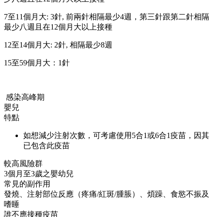
7至11個月大: 3針, 前兩針相隔最少4週，第三針跟第二針相隔
最少八週且在12個月大以上接種
12至14個月大: 2針, 相隔最少8週
15至59個月大：1針
感染高峰期
嬰兒
特點
如想減少注射次數，可考慮使用5合1或6合1疫苗，因其
已包含此疫苗
較高風險群
3個月至3歲之嬰幼兒
常見的副作用
發燒、注射部位反應（疼痛/紅斑/腫脹）、煩躁、食慾不振及
嗜睡
誰不應接種疫苗