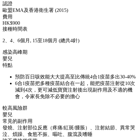
認證
歐盟EMA及香港衛生署 (2015)
費用
HK$900
接種時間表
2、4、6個月, 15至18個月 (總共4針)
感染高峰期
嬰兒
特點
預防百日咳效能大大提高至比傳統4合1疫苗多出30-40%
6合1疫苗把多種疫苗結合在一起，能把疫苗注射從10次
減到4次，更可減低寶寶注射後出現副作用及不適的機
會，令家長免除不必要的擔心
較高風險群
嬰兒
常見的副作用
發燒、注射部位反應（疼痛/紅斑/腫脹）、注射結節、異常哭
泣、煩躁、食慾不振、嘔吐、腹瀉及嗜睡