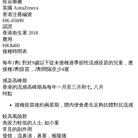
疫苗藥廠
英國 AstraZeneca
香港注冊編號
HK-65690
認證
香港衛生署 2018
費用
HK$460
接種時間表
每年1劑; 對於9歲以下從未接種過季節性流感疫苗的兒童，應
接種2劑疫苗，2劑間隔至少4週
感染高峰期
香港的流感高峰期為每年一月至三月和七, 八月
特點
接種疫苗後約兩星期，體內便會產生足夠抗體對抗流感
較高風險群
免疫力較低的人士, 如小童
常見的副作用
發燒，流鼻涕，鼻塞，喉嚨痛