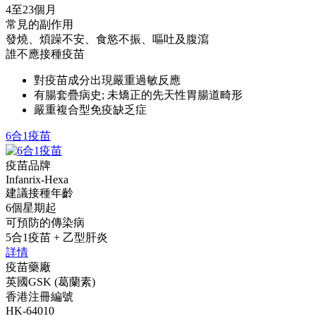
4至23個月
常見的副作用
發燒、煩躁不安、食慾不振、嘔吐及腹瀉
誰不應接種疫苗
對疫苗成分出現嚴重過敏反應
有腸套疊病史; 未矯正的先天性胃腸道畸形
嚴重複合型免疫缺乏症
6合1疫苗
疫苗品牌
Infanrix-Hexa
建議接種年齡
6個星期起
可預防的傳染病
5合1疫苗 + 乙型肝炎
詳情
疫苗藥廠
英國GSK (葛蘭素)
香港注冊編號
HK-64010