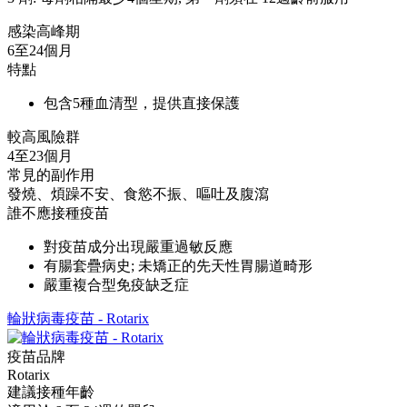
感染高峰期
6至24個月
特點
包含5種血清型，提供直接保護
較高風險群
4至23個月
常見的副作用
發燒、煩躁不安、食慾不振、嘔吐及腹瀉
誰不應接種疫苗
對疫苗成分出現嚴重過敏反應
有腸套疊病史; 未矯正的先天性胃腸道畸形
嚴重複合型免疫缺乏症
輪狀病毒疫苗 - Rotarix
疫苗品牌
Rotarix
建議接種年齡