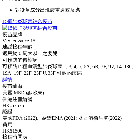
對疫苗成分出現嚴重過敏反應
15價肺炎球菌結合疫苗
疫苗品牌
Vaxneuvance 15
建議接種年齡
適用於 6 周大以上之嬰兒
可預防的傳染病
可預防15種血清型肺炎球菌 1, 3, 4, 5, 6A, 6B, 7F, 9V, 14, 18C,
19A, 19F, 22F, 23F 與33F 引致的疾病
詳情
疫苗藥廠
美國 MSD (默沙東)
香港注冊編號
HK-67575
認證
美國FDA (2022)、歐盟EMA (2021) 及香港衛生署(2022)
費用
HK$1500
接種時間表