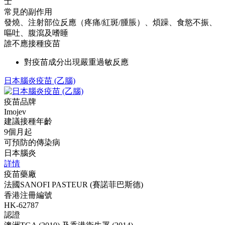
士
常見的副作用
發燒、注射部位反應（疼痛/紅斑/腫脹）、煩躁、食慾不振、
嘔吐、腹瀉及嗜睡
誰不應接種疫苗
對疫苗成分出現嚴重過敏反應
日本腦炎疫苗 (乙腦)
疫苗品牌
Imojev
建議接種年齡
9個月起
可預防的傳染病
日本腦炎
詳情
疫苗藥廠
法國SANOFI PASTEUR (賽諾菲巴斯德)
香港注冊編號
HK-62787
認證