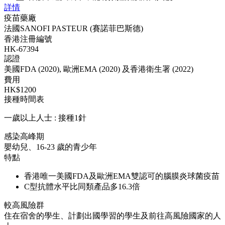
詳情
疫苗藥廠
法國SANOFI PASTEUR (賽諾菲巴斯德)
香港注冊編號
HK-67394
認證
美國FDA (2020), 歐洲EMA (2020) 及香港衛生署 (2022)
費用
HK$1200
接種時間表
一歲以上人士 : 接種1針
感染高峰期
嬰幼兒、16-23 歲的青少年
特點
香港唯一美國FDA及歐洲EMA雙認可的腦膜炎球菌疫苗
C型抗體水平比同類產品多16.3倍
較高風險群
住在宿舍的學生、計劃出國學習的學生及前往高風險國家的人