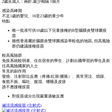
2歲至成人：兩針,最少相隔 1個月
感染高峰期
不足1歲的嬰兒、16至23歲的青少年
特點
唯一批准可供10歲以下兒童接種的B型腦膜炎雙球菌疫
苗
雖然香港屬於腦膜炎雙球菌感染率較低的地區, 但高風險
群仍建議接種疫苗
較高風險群
免疫系統較弱者、住在宿舍的學生、計劃出國學習的學生及前
往高風險國家的人士
常見的副作用
發燒、注射部位反應（疼痛/紅斑/腫脹）、異常哭泣、煩躁、
食慾不振、嘔吐、腹瀉、嗜睡及皮疹
誰不應接種疫苗
對疫苗成分出現嚴重過敏反應
滅活流感疫苗 (注射式)