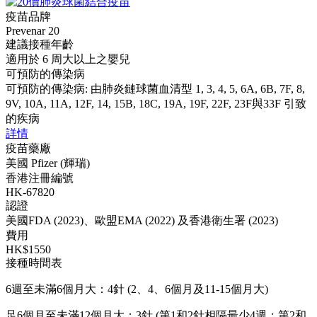
疫苗品牌
Prevenar 20
建議接種年齡
適用於 6 周大以上之嬰兒
可預防的傳染病
可預防的傳染病: 由肺炎鏈球菌血清型 1, 3, 4, 5, 6A, 6B, 7F, 8,
9V, 10A, 11A, 12F, 14, 15B, 18C, 19A, 19F, 22F, 23F與33F 引致
的疾病
詳情
疫苗藥廠
美國 Pfizer (輝瑞)
香港注冊編號
HK-67820
認證
美國FDA (2023)、歐盟EMA (2022) 及香港衛生署 (2023)
費用
HK$1550
接種時間表
6週至未滿6個月大：4針 (2、4、6個月及11-15個月大)
足6個月至未滿12個月大：3針 (第1和2針相隔最少4週；第2和