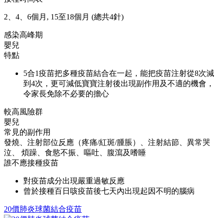
2、4、6個月, 15至18個月 (總共4針)
感染高峰期
嬰兒
特點
5合1疫苗把多種疫苗結合在一起，能把疫苗注射從8次減
到4次，更可減低寶寶注射後出現副作用及不適的機會，
令家長免除不必要的擔心
較高風險群
嬰兒
常見的副作用
發燒、注射部位反應（疼痛/紅斑/腫脹）、注射結節、異常哭
泣、 煩躁、食慾不振、嘔吐、腹瀉及嗜睡
誰不應接種疫苗
對疫苗成分出現嚴重過敏反應
曾於接種百日咳疫苗後七天內出現起因不明的腦病
20價肺炎球菌結合疫苗