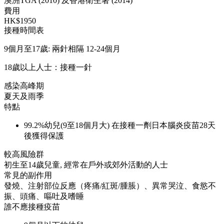
澳洲TGA (2010) 及香港衛生署 (2014)
費用
HK$1950
接種時間表
9個月至17歲: 兩針相隔 12-24個月
18歲以上人士：接種一針
感染高峰期
夏天及雨季
特點
99.2%幼兒(9至18個月大) 在接種一劑日本腦炎疫苗28天
後獲得保護
較高風險群
初生至14歲兒童, 經常在戶外或郊外活動的人士
常見的副作用
發燒、注射部位反應（疼痛/紅斑/腫脹）、異常哭泣、食慾不
振、頭痛、嘔吐及嗜睡
誰不應接種疫苗