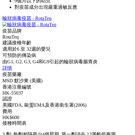
9個月以下的幼兒
對疫苗成分出現嚴重過敏反應
輪狀病毒疫苗 - RotaTeq
疫苗品牌
RotaTeq
建議接種年齡
適用於6 至 32週的嬰兒
可預防的傳染病
由G1, G2, G3, G4和G9引起的輪狀病毒腸胃炎
詳情
疫苗藥廠
MSD 默沙東 (美國)
香港注冊編號
HK-55037
認證
美國FDA, 歐盟EMA及香港衛生署(2006)
費用
HK$600
接種時間表
3 劑: 每劑相隔最少4個星期, 第一劑須在 12週齡前服用