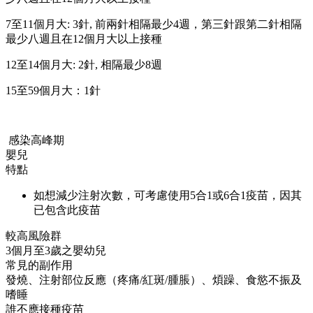
7至11個月大: 3針, 前兩針相隔最少4週，第三針跟第二針相隔
最少八週且在12個月大以上接種
12至14個月大: 2針, 相隔最少8週
15至59個月大：1針
感染高峰期
嬰兒
特點
如想減少注射次數，可考慮使用5合1或6合1疫苗，因其
已包含此疫苗
較高風險群
3個月至3歲之嬰幼兒
常見的副作用
發燒、注射部位反應（疼痛/紅斑/腫脹）、煩躁、食慾不振及
嗜睡
誰不應接種疫苗