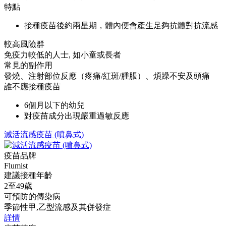
特點
接種疫苗後約兩星期，體內便會產生足夠抗體對抗流感
較高風險群
免疫力較低的人士, 如小童或長者
常見的副作用
發燒、注射部位反應（疼痛/紅斑/腫脹）、煩躁不安及頭痛
誰不應接種疫苗
6個月以下的幼兒
對疫苗成分出現嚴重過敏反應
減活流感疫苗 (噴鼻式)
疫苗品牌
Flumist
建議接種年齡
2至49歲
可預防的傳染病
季節性甲,乙型流感及其併發症
詳情