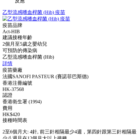
反應
乙型流感嗜血桿菌 (Hib) 疫苗
疫苗品牌
Act-HIB
建議接種年齡
2個月至5歲之嬰幼兒
可預防的傳染病
乙型流感嗜血桿菌 (Hib)
詳情
疫苗藥廠
法國SANOFI PASTEUR (賽諾菲巴斯德)
香港注冊編號
HK-37568
認證
香港衛生署 (1994)
費用
HK$420
接種時間表
2至6個月大: 4針, 前三針相隔最少4週，第四針跟第三針相隔最
少八週且在12個月大以上接種