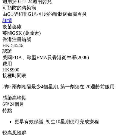
適用於 6 至 24週的嬰兒
可預防的傳染病
由G1型和非G1型引起的輪狀病毒腸胃炎
詳情
疫苗藥廠
英國GSK (葛蘭素)
香港注冊編號
HK-54546
認證
美國FDA、歐盟EMA及香港衛生署(2006)
費用
HK$900
接種時間表
2劑: 兩劑相隔最少4個星期, 第一劑須在 20週齡前服用
感染高峰期
6至24個月
特點
更早有效保護, 初生10星期便可完成療程
較高風險群