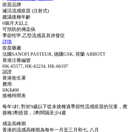
疫苗品牌
滅活流感疫苗 (注射式)
建議接種年齡
6個月大以上
可預防的傳染病
季節性甲,乙型流感及其併發症
詳情
疫苗藥廠
法國SANOFI PASTEUR, 德國GSK, 荷蘭 ABBOTT
香港注冊編號
HK-65577, HK-62234, HK-66197
認證
香港衛生署
費用
HK$400
接種時間表
每年1針; 對於9歲以下從未接種過季節性流感疫苗的兒童，應
接種2劑疫苗，2劑間隔至少4週
感染高峰期
香港的流感高峰期為每年一月至三月和七, 八月