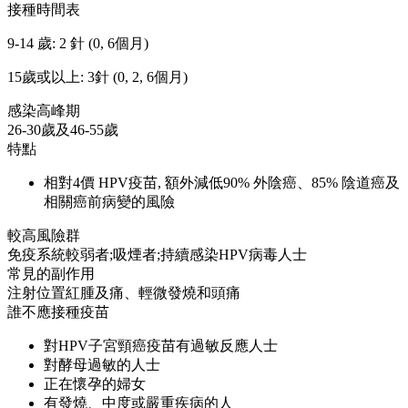
接種時間表
9-14 歲: 2 針 (0, 6個月)
15歲或以上: 3針 (0, 2, 6個月)
感染高峰期
26-30歲及46-55歲
特點
相對4價 HPV疫苗, 額外減低90% 外陰癌、85% 陰道癌及
相關癌前病變的風險
較高風險群
免疫系統較弱者;吸煙者;持續感染HPV病毒人士
常見的副作用
注射位置紅腫及痛、輕微發燒和頭痛
誰不應接種疫苗
對HPV子宮頸癌疫苗有過敏反應人士
對酵母過敏的人士
正在懷孕的婦女
有發燒、中度或嚴重疾病的人