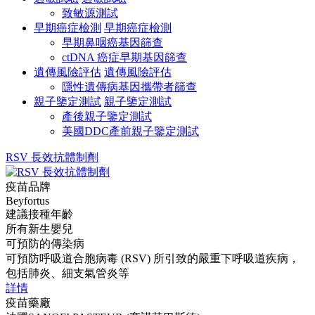
致敏源測試
早期癌症檢測
早期癌症檢測
早期鼻咽癌基因篩查
ctDNA 癌症早期基因篩查
遺傳風險評估
遺傳風險評估
隱性遺傳病基因攜帶者篩查
親子鑒定測試
親子鑒定測試
產後親子鑒定測試
美國DDC產前親子鑒定測試
RSV 長效抗體制劑
疫苗品牌
Beyfortus
建議接種年齡
所有新生嬰兒
可預防的傳染病
可預防呼吸道合胞病毒 (RSV) 所引致的嚴重下呼吸道疾病，
包括肺炎、細支氣管炎等
詳情
疫苗藥廠