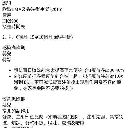
認證
歐盟EMA及香港衛生署 (2015)
費用
HK$900
接種時間表
2、4、6個月, 15至18個月 (總共4針)
感染高峰期
嬰兒
特點
預防百日咳效能大大提高至比傳統4合1疫苗多出30-40%
6合1疫苗把多種疫苗結合在一起，能把疫苗注射從10次
減到4次，更可減低寶寶注射後出現副作用及不適的機
會，令家長免除不必要的擔心
較高風險群
嬰兒
常見的副作用
發燒、注射部位反應（疼痛/紅斑/腫脹）、注射結節、異常哭
泣、煩躁、食慾不振、嘔吐、腹瀉及嗜睡