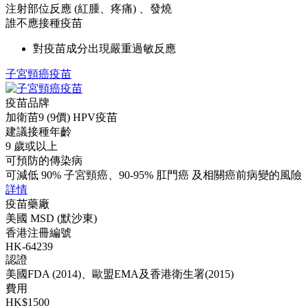
注射部位反應 (紅腫、疼痛) 、發燒
誰不應接種疫苗
對疫苗成分出現嚴重過敏反應
子宮頸癌疫苗
疫苗品牌
加衛苗9 (9價) HPV疫苗
建議接種年齡
9 歲或以上
可預防的傳染病
可減低 90% 子宮頸癌、90-95% 肛門癌 及相關癌前病變的風險
詳情
疫苗藥廠
美國 MSD (默沙東)
香港注冊編號
HK-64239
認證
美國FDA (2014)、歐盟EMA及香港衛生署(2015)
費用
HK$1500