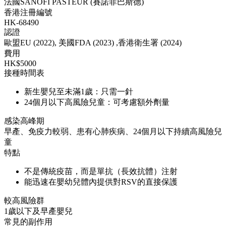
法國SANOFI PASTEUR (賽諾菲巴斯德)
香港注冊編號
HK-68490
認證
歐盟EU (2022), 美國FDA (2023) ,香港衛生署 (2024)
費用
HK$5000
接種時間表
新生嬰兒至未滿1歲：只需一針
24個月以下高風險兒童：可考慮額外劑量
感染高峰期
早產、免疫力較弱、患有心肺疾病、24個月以下持續高風險兒
童
特點
不是傳統疫苗，而是單抗（長效抗體）注射
能迅速在嬰幼兒體內提供對RSV的直接保護
較高風險群
1歲以下及早產嬰兒
常見的副作用