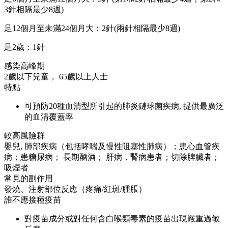
3針相隔最少8週)
足12個月至未滿24個月大：2針(兩針相隔最少8週)
足2歲：1針
感染高峰期
2歲以下兒童， 65歲以上人士
特點
可預防20種血清型所引起的肺炎鏈球菌疾病, 提供最廣泛
的血清覆蓋率
較高風險群
嬰兒, 肺部疾病（包括哮喘及慢性阻塞性肺病）；患心血管疾
病；患糖尿病； 長期酗酒； 肝病，腎病患者；切除脾臟者；
吸煙者
常見的副作用
發燒、注射部位反應（疼痛/紅斑/腫脹）
誰不應接種疫苗
對疫苗成分或對任何含白喉類毒素的疫苗出現嚴重過敏