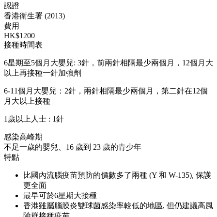
認證
香港衛生署 (2013)
費用
HK$1200
接種時間表
6星期至5個月大嬰兒: 3針，前兩針相隔最少兩個月，12個月大
以上再接種一針加強劑
6-11個月大嬰兒：2針，兩針相隔最少兩個月，第二針在12個
月大以上接種
1歲以上人士 : 1針
感染高峰期
不足一歲的嬰兒、16 歲到 23 歲的青少年
特點
比國內流腦疫苗預防的價數多了兩種 (Y 和 W-135), 保護
更全面
最早可於6星期大接種
香港雖屬腦膜炎雙球菌感染率較低的地區, 但仍建議高風
險群接種疫苗