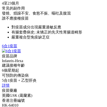
4至23個月
常見的副作用
發燒、煩躁不安、食慾不振、嘔吐及腹瀉
誰不應接種疫苗
對疫苗成分出現嚴重過敏反應
有腸套疊病史; 未矯正的先天性胃腸道畸形
嚴重複合型免疫缺乏症
6合1疫苗
疫苗品牌
Infanrix-Hexa
建議接種年齡
6個星期起
可預防的傳染病
5合1疫苗 + 乙型肝炎
詳情
疫苗藥廠
英國GSK (葛蘭素)
香港注冊編號
HK-64010