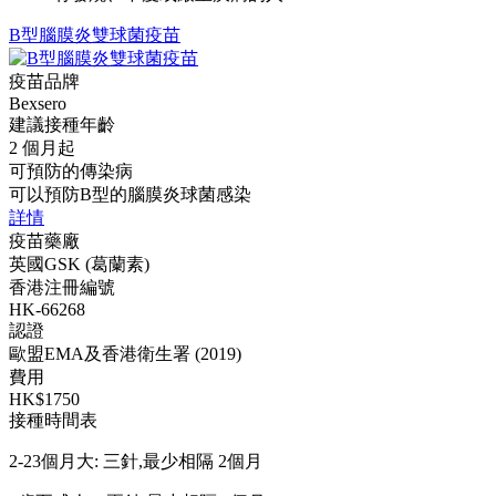
B型腦膜炎雙球菌疫苗
疫苗品牌
Bexsero
建議接種年齡
2 個月起
可預防的傳染病
可以預防B型的腦膜炎球菌感染
詳情
疫苗藥廠
英國GSK (葛蘭素)
香港注冊編號
HK-66268
認證
歐盟EMA及香港衛生署 (2019)
費用
HK$1750
接種時間表
2-23個月大: 三針,最少相隔 2個月