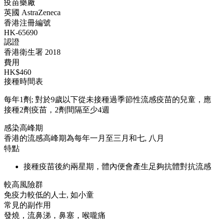
疫苗藥廠
英國 AstraZeneca
香港注冊編號
HK-65690
認證
香港衛生署 2018
費用
HK$460
接種時間表
每年1劑; 對於9歲以下從未接種過季節性流感疫苗的兒童，應
接種2劑疫苗，2劑間隔至少4週
感染高峰期
香港的流感高峰期為每年一月至三月和七, 八月
特點
接種疫苗後約兩星期，體內便會產生足夠抗體對抗流感
較高風險群
免疫力較低的人士, 如小童
常見的副作用
發燒，流鼻涕，鼻塞，喉嚨痛