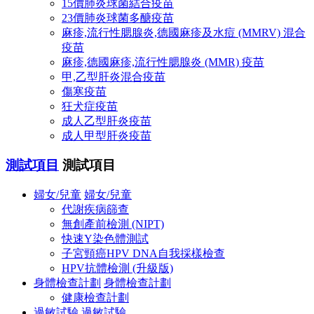
15價肺炎球菌結合疫苗
23價肺炎球菌多醣疫苗
麻疹,流行性腮腺炎,德國麻疹及水痘 (MMRV) 混合
疫苗
麻疹,德國麻疹,流行性腮腺炎 (MMR) 疫苗
甲,乙型肝炎混合疫苗
傷寒疫苗
狂犬症疫苗
成人乙型肝炎疫苗
成人甲型肝炎疫苗
測試項目
測試項目
婦女/兒童
婦女/兒童
代謝疾病篩查
無創產前檢測 (NIPT)
快速Y染色體測試
子宮頸癌HPV DNA自我採樣檢查
HPV抗體檢測 (升級版)
身體檢查計劃
身體檢查計劃
健康檢查計劃
過敏試驗
過敏試驗