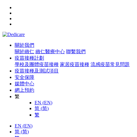
關於我們
關於緻仁
緻仁醫療中心
聯繫我們
疫苗接種計劃
學校及團體疫苗接種
家居疫苗接種
流感疫苗常見問題
疫苗接種及測試項目
安全保障
媒體中心
網上預約
繁
EN
(
EN
)
简
(
简
)
繁
EN
(
EN
)
简
(
简
)