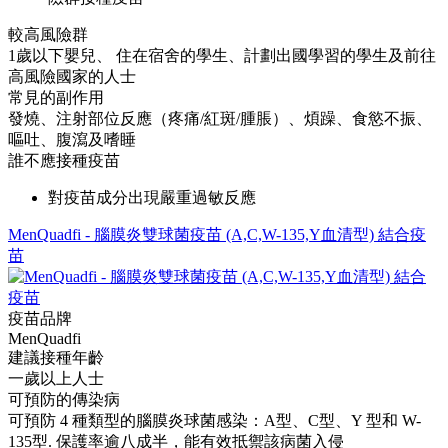
較高風險群
1歲以下嬰兒、 住在宿舍的學生、計劃出國學習的學生及前往
高風險國家的人士
常見的副作用
發燒、注射部位反應（疼痛/紅斑/腫脹）、煩躁、食慾不振、
嘔吐、腹瀉及嗜睡
誰不應接種疫苗
對疫苗成分出現嚴重過敏反應
MenQuadfi - 腦膜炎雙球菌疫苗 (A,C,W-135,Y血清型) 結合疫
苗
疫苗品牌
MenQuadfi
建議接種年齡
一歲以上人士
可預防的傳染病
可預防 4 種類型的腦膜炎球菌感染：A型、C型、Y 型和 W-
135型. 保護率逾八成半，能有效抵禦該病菌入侵