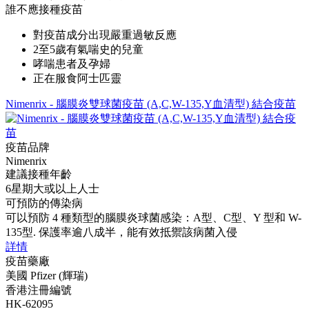
誰不應接種疫苗
對疫苗成分出現嚴重過敏反應
2至5歲有氣喘史的兒童
哮喘患者及孕婦
正在服食阿士匹靈
Nimenrix - 腦膜炎雙球菌疫苗 (A,C,W-135,Y血清型) 結合疫苗
疫苗品牌
Nimenrix
建議接種年齡
6星期大或以上人士
可預防的傳染病
可以預防 4 種類型的腦膜炎球菌感染：A型、C型、Y 型和 W-
135型. 保護率逾八成半，能有效抵禦該病菌入侵
詳情
疫苗藥廠
美國 Pfizer (輝瑞)
香港注冊編號
HK-62095