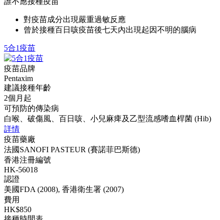
誰不應接種疫苗
對疫苗成分出現嚴重過敏反應
曾於接種百日咳疫苗後七天內出現起因不明的腦病
5合1疫苗
疫苗品牌
Pentaxim
建議接種年齡
2個月起
可預防的傳染病
白喉、破傷風、百日咳、小兒麻痺及乙型流感嗜血桿菌 (Hib)
詳情
疫苗藥廠
法國SANOFI PASTEUR (賽諾菲巴斯德)
香港注冊編號
HK-56018
認證
美國FDA (2008), 香港衛生署 (2007)
費用
HK$850
接種時間表