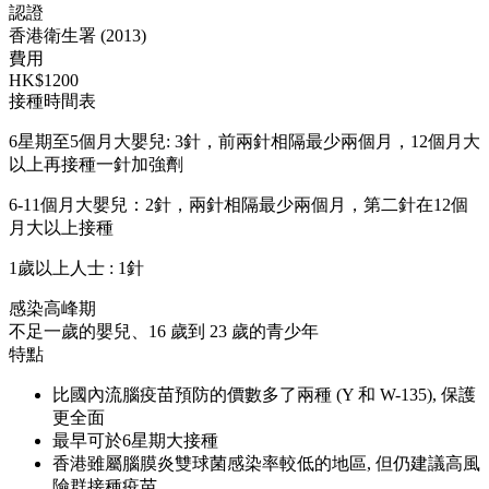
認證
香港衛生署 (2013)
費用
HK$1200
接種時間表
6星期至5個月大嬰兒: 3針，前兩針相隔最少兩個月，12個月大
以上再接種一針加強劑
6-11個月大嬰兒：2針，兩針相隔最少兩個月，第二針在12個
月大以上接種
1歲以上人士 : 1針
感染高峰期
不足一歲的嬰兒、16 歲到 23 歲的青少年
特點
比國內流腦疫苗預防的價數多了兩種 (Y 和 W-135), 保護
更全面
最早可於6星期大接種
香港雖屬腦膜炎雙球菌感染率較低的地區, 但仍建議高風
險群接種疫苗