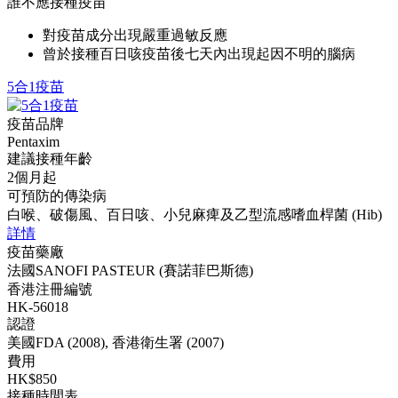
誰不應接種疫苗
對疫苗成分出現嚴重過敏反應
曾於接種百日咳疫苗後七天內出現起因不明的腦病
5合1疫苗
疫苗品牌
Pentaxim
建議接種年齡
2個月起
可預防的傳染病
白喉、破傷風、百日咳、小兒麻痺及乙型流感嗜血桿菌 (Hib)
詳情
疫苗藥廠
法國SANOFI PASTEUR (賽諾菲巴斯德)
香港注冊編號
HK-56018
認證
美國FDA (2008), 香港衛生署 (2007)
費用
HK$850
接種時間表