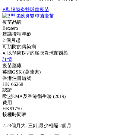
B型腦膜炎雙球菌疫苗
疫苗品牌
Bexsero
建議接種年齡
2 個月起
可預防的傳染病
可以預防B型的腦膜炎球菌感染
詳情
疫苗藥廠
英國GSK (葛蘭素)
香港注冊編號
HK-66268
認證
歐盟EMA及香港衛生署 (2019)
費用
HK$1750
接種時間表
2-23個月大: 三針,最少相隔 2個月