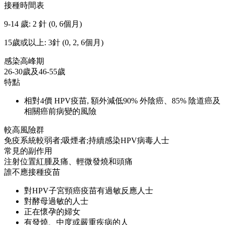
接種時間表
9-14 歲: 2 針 (0, 6個月)
15歲或以上: 3針 (0, 2, 6個月)
感染高峰期
26-30歲及46-55歲
特點
相對4價 HPV疫苗, 額外減低90% 外陰癌、85% 陰道癌及
相關癌前病變的風險
較高風險群
免疫系統較弱者;吸煙者;持續感染HPV病毒人士
常見的副作用
注射位置紅腫及痛、輕微發燒和頭痛
誰不應接種疫苗
對HPV子宮頸癌疫苗有過敏反應人士
對酵母過敏的人士
正在懷孕的婦女
有發燒、中度或嚴重疾病的人