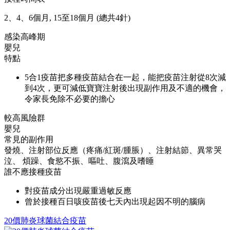
2、4、6個月, 15至18個月 (總共4針)
感染高峰期
嬰兒
特點
5合1疫苗把多種疫苗結合在一起，能把疫苗注射從8次減
到4次，更可減低寶寶注射後出現副作用及不適的機會，
令家長免除不必要的擔心
較高風險群
嬰兒
常見的副作用
發燒、注射部位反應（疼痛/紅斑/腫脹）、注射結節、異常哭
泣、 煩躁、食慾不振、嘔吐、腹瀉及嗜睡
誰不應接種疫苗
對疫苗成分出現嚴重過敏反應
曾於接種百日咳疫苗後七天內出現起因不明的腦病
20價肺炎球菌結合疫苗