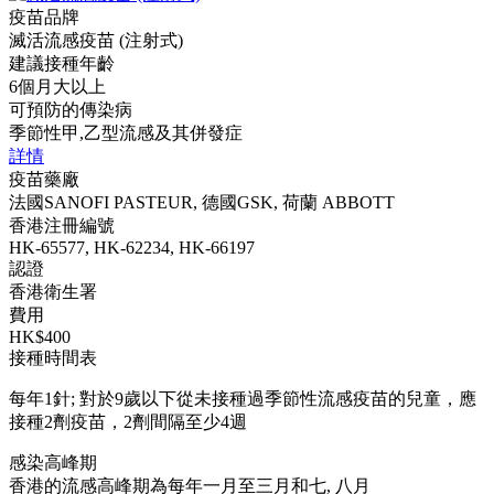
疫苗品牌
滅活流感疫苗 (注射式)
建議接種年齡
6個月大以上
可預防的傳染病
季節性甲,乙型流感及其併發症
詳情
疫苗藥廠
法國SANOFI PASTEUR, 德國GSK, 荷蘭 ABBOTT
香港注冊編號
HK-65577, HK-62234, HK-66197
認證
香港衛生署
費用
HK$400
接種時間表
每年1針; 對於9歲以下從未接種過季節性流感疫苗的兒童，應
接種2劑疫苗，2劑間隔至少4週
感染高峰期
香港的流感高峰期為每年一月至三月和七, 八月