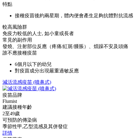
特點
接種疫苗後約兩星期，體內便會產生足夠抗體對抗流感
較高風險群
免疫力較低的人士, 如小童或長者
常見的副作用
發燒、注射部位反應（疼痛/紅斑/腫脹）、煩躁不安及頭痛
誰不應接種疫苗
6個月以下的幼兒
對疫苗成分出現嚴重過敏反應
減活流感疫苗 (噴鼻式)
疫苗品牌
Flumist
建議接種年齡
2至49歲
可預防的傳染病
季節性甲,乙型流感及其併發症
詳情