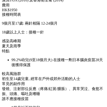
澳洲TGA (2010) 及香港衛生署 (2014)
費用
HK$1950
接種時間表
9個月至17歲: 兩針相隔 12-24個月
18歲以上人士：接種一針
感染高峰期
夏天及雨季
特點
99.2%幼兒(9至18個月大) 在接種一劑日本腦炎疫苗28天
後獲得保護
較高風險群
初生至14歲兒童, 經常在戶外或郊外活動的人士
常見的副作用
發燒、注射部位反應（疼痛/紅斑/腫脹）、異常哭泣、食慾不
振、頭痛、嘔吐及嗜睡
誰不應接種疫苗