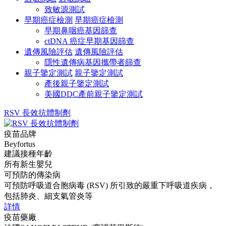
致敏源測試
早期癌症檢測
早期癌症檢測
早期鼻咽癌基因篩查
ctDNA 癌症早期基因篩查
遺傳風險評估
遺傳風險評估
隱性遺傳病基因攜帶者篩查
親子鑒定測試
親子鑒定測試
產後親子鑒定測試
美國DDC產前親子鑒定測試
RSV 長效抗體制劑
疫苗品牌
Beyfortus
建議接種年齡
所有新生嬰兒
可預防的傳染病
可預防呼吸道合胞病毒 (RSV) 所引致的嚴重下呼吸道疾病，
包括肺炎、細支氣管炎等
詳情
疫苗藥廠