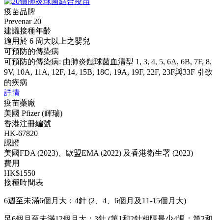
疫苗品牌
Prevenar 20
建議接種年齡
適用於 6 周大以上之嬰兒
可預防的傳染病
可預防的傳染病: 由肺炎鏈球菌血清型 1, 3, 4, 5, 6A, 6B, 7F, 8,
9V, 10A, 11A, 12F, 14, 15B, 18C, 19A, 19F, 22F, 23F與33F 引致
的疾病
詳情
疫苗藥廠
美國 Pfizer (輝瑞)
香港注冊編號
HK-67820
認證
美國FDA (2023)、歐盟EMA (2022) 及香港衛生署 (2023)
費用
HK$1550
接種時間表
6週至未滿6個月大：4針 (2、4、6個月及11-15個月大)
足6個月至未滿12個月大：3針 (第1和2針相隔最少4週；第2和