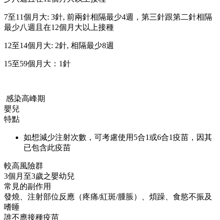
7至11個月大: 3針, 前兩針相隔最少4週，第三針跟第二針相隔
最少八週且在12個月大以上接種
12至14個月大: 2針, 相隔最少8週
15至59個月大：1針
感染高峰期
嬰兒
特點
如想減少注射次數，可考慮使用5合1或6合1疫苗，因其
已包含此疫苗
較高風險群
3個月至3歲之嬰幼兒
常見的副作用
發燒、注射部位反應（疼痛/紅斑/腫脹）、煩躁、食慾不振及
嗜睡
誰不應接種疫苗