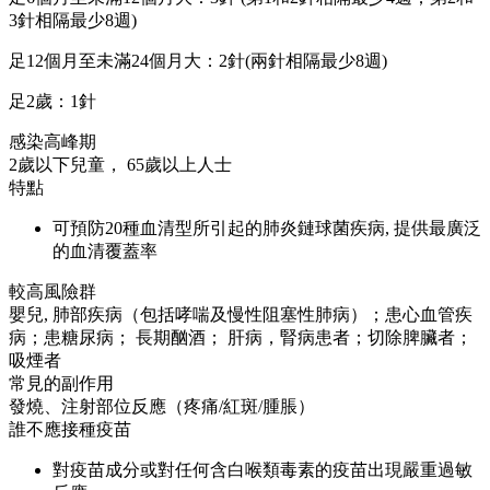
3針相隔最少8週)
足12個月至未滿24個月大：2針(兩針相隔最少8週)
足2歲：1針
感染高峰期
2歲以下兒童， 65歲以上人士
特點
可預防20種血清型所引起的肺炎鏈球菌疾病, 提供最廣泛
的血清覆蓋率
較高風險群
嬰兒, 肺部疾病（包括哮喘及慢性阻塞性肺病）；患心血管疾
病；患糖尿病； 長期酗酒； 肝病，腎病患者；切除脾臟者；
吸煙者
常見的副作用
發燒、注射部位反應（疼痛/紅斑/腫脹）
誰不應接種疫苗
對疫苗成分或對任何含白喉類毒素的疫苗出現嚴重過敏