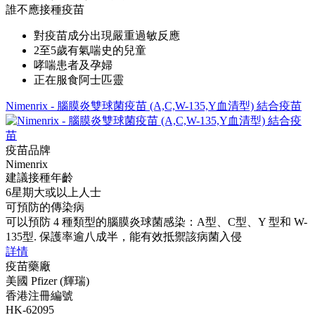
誰不應接種疫苗
對疫苗成分出現嚴重過敏反應
2至5歲有氣喘史的兒童
哮喘患者及孕婦
正在服食阿士匹靈
Nimenrix - 腦膜炎雙球菌疫苗 (A,C,W-135,Y血清型) 結合疫苗
疫苗品牌
Nimenrix
建議接種年齡
6星期大或以上人士
可預防的傳染病
可以預防 4 種類型的腦膜炎球菌感染：A型、C型、Y 型和 W-
135型. 保護率逾八成半，能有效抵禦該病菌入侵
詳情
疫苗藥廠
美國 Pfizer (輝瑞)
香港注冊編號
HK-62095