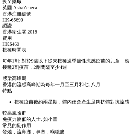
疫苗藥廠
英國 AstraZeneca
香港注冊編號
HK-65690
認證
香港衛生署 2018
費用
HK$460
接種時間表
每年1劑; 對於9歲以下從未接種過季節性流感疫苗的兒童，應
接種2劑疫苗，2劑間隔至少4週
感染高峰期
香港的流感高峰期為每年一月至三月和七, 八月
特點
接種疫苗後約兩星期，體內便會產生足夠抗體對抗流感
較高風險群
免疫力較低的人士, 如小童
常見的副作用
發燒，流鼻涕，鼻塞，喉嚨痛