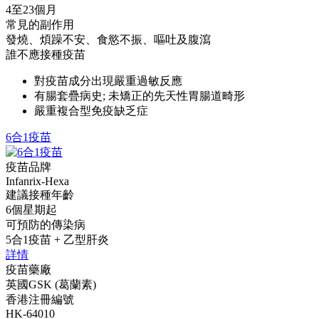
4至23個月
常見的副作用
發燒、煩躁不安、食慾不振、嘔吐及腹瀉
誰不應接種疫苗
對疫苗成分出現嚴重過敏反應
有腸套疊病史; 未矯正的先天性胃腸道畸形
嚴重複合型免疫缺乏症
6合1疫苗
疫苗品牌
Infanrix-Hexa
建議接種年齡
6個星期起
可預防的傳染病
5合1疫苗 + 乙型肝炎
詳情
疫苗藥廠
英國GSK (葛蘭素)
香港注冊編號
HK-64010