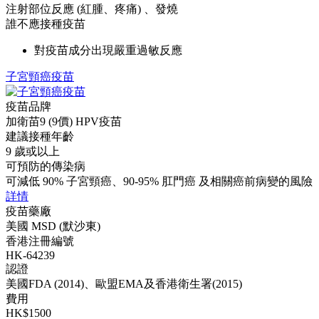
注射部位反應 (紅腫、疼痛) 、發燒
誰不應接種疫苗
對疫苗成分出現嚴重過敏反應
子宮頸癌疫苗
疫苗品牌
加衛苗9 (9價) HPV疫苗
建議接種年齡
9 歲或以上
可預防的傳染病
可減低 90% 子宮頸癌、90-95% 肛門癌 及相關癌前病變的風險
詳情
疫苗藥廠
美國 MSD (默沙東)
香港注冊編號
HK-64239
認證
美國FDA (2014)、歐盟EMA及香港衛生署(2015)
費用
HK$1500