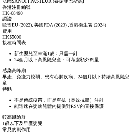
法國SANOFI PASTEUR (賽諾菲巴斯德)
香港注冊編號
HK-68490
認證
歐盟EU (2022), 美國FDA (2023) ,香港衛生署 (2024)
費用
HK$5000
接種時間表
新生嬰兒至未滿1歲：只需一針
24個月以下高風險兒童：可考慮額外劑量
感染高峰期
早產、免疫力較弱、患有心肺疾病、24個月以下持續高風險兒
童
特點
不是傳統疫苗，而是單抗（長效抗體）注射
能迅速在嬰幼兒體內提供對RSV的直接保護
較高風險群
1歲以下及早產嬰兒
常見的副作用