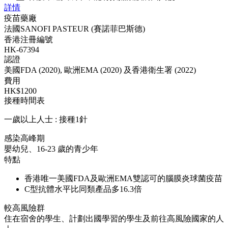
詳情
疫苗藥廠
法國SANOFI PASTEUR (賽諾菲巴斯德)
香港注冊編號
HK-67394
認證
美國FDA (2020), 歐洲EMA (2020) 及香港衛生署 (2022)
費用
HK$1200
接種時間表
一歲以上人士 : 接種1針
感染高峰期
嬰幼兒、16-23 歲的青少年
特點
香港唯一美國FDA及歐洲EMA雙認可的腦膜炎球菌疫苗
C型抗體水平比同類產品多16.3倍
較高風險群
住在宿舍的學生、計劃出國學習的學生及前往高風險國家的人