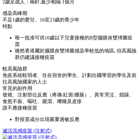
2歲至成人：兩針,最少相隔 1個月
感染高峰期
不足1歲的嬰兒、16至23歲的青少年
特點
唯一批准可供10歲以下兒童接種的B型腦膜炎雙球菌疫
苗
雖然香港屬於腦膜炎雙球菌感染率較低的地區, 但高風險
群仍建議接種疫苗
較高風險群
免疫系統較弱者、住在宿舍的學生、計劃出國學習的學生及前
往高風險國家的人士
常見的副作用
發燒、注射部位反應（疼痛/紅斑/腫脹）、異常哭泣、煩躁、
食慾不振、嘔吐、腹瀉、嗜睡及皮疹
誰不應接種疫苗
對疫苗成分出現嚴重過敏反應
滅活流感疫苗 (注射式)