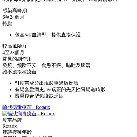
感染高峰期
6至24個月
特點
包含5種血清型，提供直接保護
較高風險群
4至23個月
常見的副作用
發燒、煩躁不安、食慾不振、嘔吐及腹瀉
誰不應接種疫苗
對疫苗成分出現嚴重過敏反應
有腸套疊病史; 未矯正的先天性胃腸道畸形
嚴重複合型免疫缺乏症
輪狀病毒疫苗 - Rotarix
疫苗品牌
Rotarix
建議接種年齡