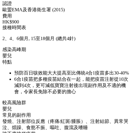
認證
歐盟EMA及香港衛生署 (2015)
費用
HK$900
接種時間表
2、4、6個月, 15至18個月 (總共4針)
感染高峰期
嬰兒
特點
預防百日咳效能大大提高至比傳統4合1疫苗多出30-40%
6合1疫苗把多種疫苗結合在一起，能把疫苗注射從10次
減到4次，更可減低寶寶注射後出現副作用及不適的機
會，令家長免除不必要的擔心
較高風險群
嬰兒
常見的副作用
發燒、注射部位反應（疼痛/紅斑/腫脹）、注射結節、異常哭
泣、煩躁、食慾不振、嘔吐、腹瀉及嗜睡