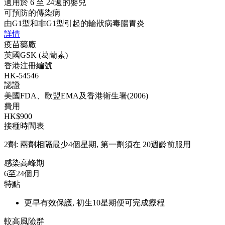
適用於 6 至 24週的嬰兒
可預防的傳染病
由G1型和非G1型引起的輪狀病毒腸胃炎
詳情
疫苗藥廠
英國GSK (葛蘭素)
香港注冊編號
HK-54546
認證
美國FDA、歐盟EMA及香港衛生署(2006)
費用
HK$900
接種時間表
2劑: 兩劑相隔最少4個星期, 第一劑須在 20週齡前服用
感染高峰期
6至24個月
特點
更早有效保護, 初生10星期便可完成療程
較高風險群