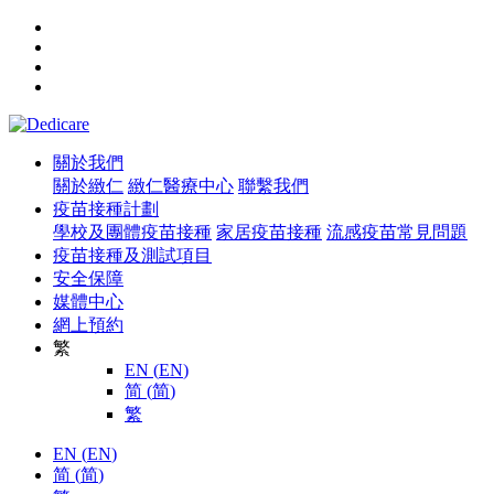
關於我們
關於緻仁
緻仁醫療中心
聯繫我們
疫苗接種計劃
學校及團體疫苗接種
家居疫苗接種
流感疫苗常見問題
疫苗接種及測試項目
安全保障
媒體中心
網上預約
繁
EN
(
EN
)
简
(
简
)
繁
EN
(
EN
)
简
(
简
)