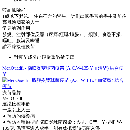
較高風險群
1歲以下嬰兒、 住在宿舍的學生、計劃出國學習的學生及前往
高風險國家的人士
常見的副作用
發燒、注射部位反應（疼痛/紅斑/腫脹）、煩躁、食慾不振、
嘔吐、腹瀉及嗜睡
誰不應接種疫苗
對疫苗成分出現嚴重過敏反應
MenQuadfi - 腦膜炎雙球菌疫苗 (A,C,W-135,Y血清型) 結合疫
苗
疫苗品牌
MenQuadfi
建議接種年齡
一歲以上人士
可預防的傳染病
可預防 4 種類型的腦膜炎球菌感染：A型、C型、Y 型和 W-
135型. 保護率逾八成半，能有效抵禦該病菌入侵