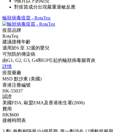
9個月以下的幼兒
對疫苗成分出現嚴重過敏反應
輪狀病毒疫苗 - RotaTeq
疫苗品牌
RotaTeq
建議接種年齡
適用於6 至 32週的嬰兒
可預防的傳染病
由G1, G2, G3, G4和G9引起的輪狀病毒腸胃炎
詳情
疫苗藥廠
MSD 默沙東 (美國)
香港注冊編號
HK-55037
認證
美國FDA, 歐盟EMA及香港衛生署(2006)
費用
HK$600
接種時間表
3 劑: 每劑相隔最少4個星期, 第一劑須在 12週齡前服用