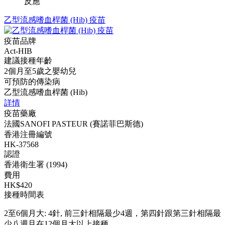
反應
乙型流感嗜血桿菌 (Hib) 疫苗
疫苗品牌
Act-HIB
建議接種年齡
2個月至5歲之嬰幼兒
可預防的傳染病
乙型流感嗜血桿菌 (Hib)
詳情
疫苗藥廠
法國SANOFI PASTEUR (賽諾菲巴斯德)
香港注冊編號
HK-37568
認證
香港衛生署 (1994)
費用
HK$420
接種時間表
2至6個月大: 4針, 前三針相隔最少4週，第四針跟第三針相隔最
少八週且在12個月大以上接種