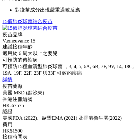
對疫苗成分出現嚴重過敏反應
15價肺炎球菌結合疫苗
疫苗品牌
Vaxneuvance 15
建議接種年齡
適用於 6 周大以上之嬰兒
可預防的傳染病
可預防15種血清型肺炎球菌 1, 3, 4, 5, 6A, 6B, 7F, 9V, 14, 18C,
19A, 19F, 22F, 23F 與33F 引致的疾病
詳情
疫苗藥廠
美國 MSD (默沙東)
香港注冊編號
HK-67575
認證
美國FDA (2022)、歐盟EMA (2021) 及香港衛生署(2022)
費用
HK$1500
接種時間表