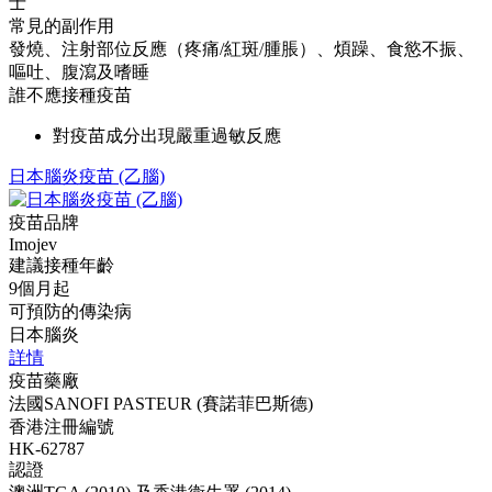
士
常見的副作用
發燒、注射部位反應（疼痛/紅斑/腫脹）、煩躁、食慾不振、
嘔吐、腹瀉及嗜睡
誰不應接種疫苗
對疫苗成分出現嚴重過敏反應
日本腦炎疫苗 (乙腦)
疫苗品牌
Imojev
建議接種年齡
9個月起
可預防的傳染病
日本腦炎
詳情
疫苗藥廠
法國SANOFI PASTEUR (賽諾菲巴斯德)
香港注冊編號
HK-62787
認證