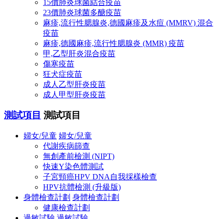
15價肺炎球菌結合疫苗
23價肺炎球菌多醣疫苗
麻疹,流行性腮腺炎,德國麻疹及水痘 (MMRV) 混合
疫苗
麻疹,德國麻疹,流行性腮腺炎 (MMR) 疫苗
甲,乙型肝炎混合疫苗
傷寒疫苗
狂犬症疫苗
成人乙型肝炎疫苗
成人甲型肝炎疫苗
測試項目
測試項目
婦女/兒童
婦女/兒童
代謝疾病篩查
無創產前檢測 (NIPT)
快速Y染色體測試
子宮頸癌HPV DNA自我採樣檢查
HPV抗體檢測 (升級版)
身體檢查計劃
身體檢查計劃
健康檢查計劃
過敏試驗
過敏試驗