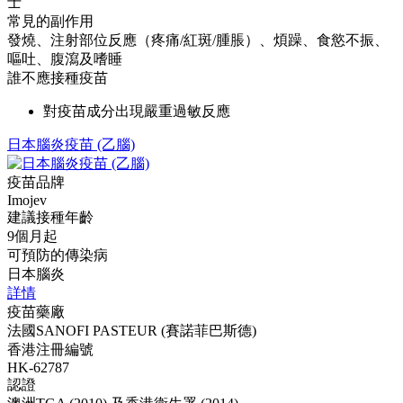
士
常見的副作用
發燒、注射部位反應（疼痛/紅斑/腫脹）、煩躁、食慾不振、
嘔吐、腹瀉及嗜睡
誰不應接種疫苗
對疫苗成分出現嚴重過敏反應
日本腦炎疫苗 (乙腦)
疫苗品牌
Imojev
建議接種年齡
9個月起
可預防的傳染病
日本腦炎
詳情
疫苗藥廠
法國SANOFI PASTEUR (賽諾菲巴斯德)
香港注冊編號
HK-62787
認證