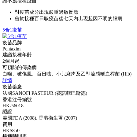
誰不應接種疫苗
對疫苗成分出現嚴重過敏反應
曾於接種百日咳疫苗後七天內出現起因不明的腦病
5合1疫苗
疫苗品牌
Pentaxim
建議接種年齡
2個月起
可預防的傳染病
白喉、破傷風、百日咳、小兒麻痺及乙型流感嗜血桿菌 (Hib)
詳情
疫苗藥廠
法國SANOFI PASTEUR (賽諾菲巴斯德)
香港注冊編號
HK-56018
認證
美國FDA (2008), 香港衛生署 (2007)
費用
HK$850
接種時間表