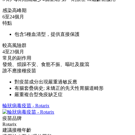
感染高峰期
6至24個月
特點
包含5種血清型，提供直接保護
較高風險群
4至23個月
常見的副作用
發燒、煩躁不安、食慾不振、嘔吐及腹瀉
誰不應接種疫苗
對疫苗成分出現嚴重過敏反應
有腸套疊病史; 未矯正的先天性胃腸道畸形
嚴重複合型免疫缺乏症
輪狀病毒疫苗 - Rotarix
疫苗品牌
Rotarix
建議接種年齡