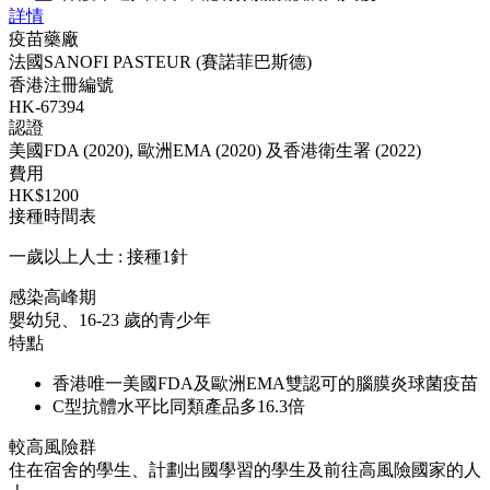
詳情
疫苗藥廠
法國SANOFI PASTEUR (賽諾菲巴斯德)
香港注冊編號
HK-67394
認證
美國FDA (2020), 歐洲EMA (2020) 及香港衛生署 (2022)
費用
HK$1200
接種時間表
一歲以上人士 : 接種1針
感染高峰期
嬰幼兒、16-23 歲的青少年
特點
香港唯一美國FDA及歐洲EMA雙認可的腦膜炎球菌疫苗
C型抗體水平比同類產品多16.3倍
較高風險群
住在宿舍的學生、計劃出國學習的學生及前往高風險國家的人