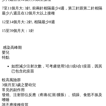
7至11個月大: 3針, 前兩針相隔最少4週，第三針跟第二針相隔
最少八週且在12個月大以上接種
12至14個月大: 2針, 相隔最少8週
15至59個月大：1針
感染高峰期
嬰兒
特點
如想減少注射次數，可考慮使用5合1或6合1疫苗，因其
已包含此疫苗
較高風險群
3個月至3歲之嬰幼兒
常見的副作用
發燒、注射部位反應（疼痛/紅斑/腫脹）、煩躁、食慾不振及
嗜睡
誰不應接種疫苗