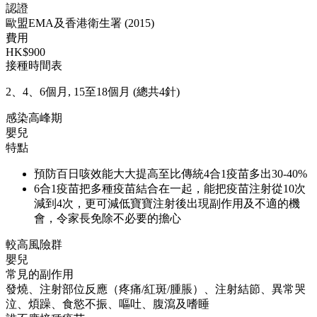
認證
歐盟EMA及香港衛生署 (2015)
費用
HK$900
接種時間表
2、4、6個月, 15至18個月 (總共4針)
感染高峰期
嬰兒
特點
預防百日咳效能大大提高至比傳統4合1疫苗多出30-40%
6合1疫苗把多種疫苗結合在一起，能把疫苗注射從10次
減到4次，更可減低寶寶注射後出現副作用及不適的機
會，令家長免除不必要的擔心
較高風險群
嬰兒
常見的副作用
發燒、注射部位反應（疼痛/紅斑/腫脹）、注射結節、異常哭
泣、煩躁、食慾不振、嘔吐、腹瀉及嗜睡