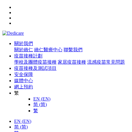
關於我們
關於緻仁
緻仁醫療中心
聯繫我們
疫苗接種計劃
學校及團體疫苗接種
家居疫苗接種
流感疫苗常見問題
疫苗接種及測試項目
安全保障
媒體中心
網上預約
繁
EN
(
EN
)
简
(
简
)
繁
EN
(
EN
)
简
(
简
)