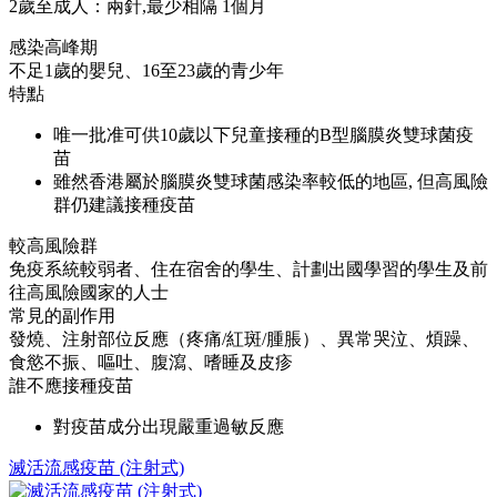
2歲至成人：兩針,最少相隔 1個月
感染高峰期
不足1歲的嬰兒、16至23歲的青少年
特點
唯一批准可供10歲以下兒童接種的B型腦膜炎雙球菌疫
苗
雖然香港屬於腦膜炎雙球菌感染率較低的地區, 但高風險
群仍建議接種疫苗
較高風險群
免疫系統較弱者、住在宿舍的學生、計劃出國學習的學生及前
往高風險國家的人士
常見的副作用
發燒、注射部位反應（疼痛/紅斑/腫脹）、異常哭泣、煩躁、
食慾不振、嘔吐、腹瀉、嗜睡及皮疹
誰不應接種疫苗
對疫苗成分出現嚴重過敏反應
滅活流感疫苗 (注射式)