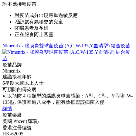
誰不應接種疫苗
對疫苗成分出現嚴重過敏反應
2至5歲有氣喘史的兒童
哮喘患者及孕婦
正在服食阿士匹靈
Nimenrix - 腦膜炎雙球菌疫苗 (A,C,W-135,Y血清型) 結合疫苗
疫苗品牌
Nimenrix
建議接種年齡
6星期大或以上人士
可預防的傳染病
可以預防 4 種類型的腦膜炎球菌感染：A型、C型、Y 型和 W-
135型. 保護率逾八成半，能有效抵禦該病菌入侵
詳情
疫苗藥廠
美國 Pfizer (輝瑞)
香港注冊編號
HK-62095