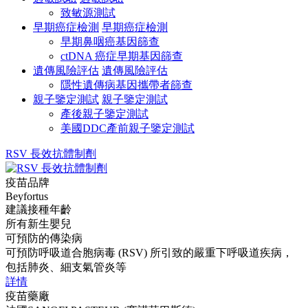
致敏源測試
早期癌症檢測
早期癌症檢測
早期鼻咽癌基因篩查
ctDNA 癌症早期基因篩查
遺傳風險評估
遺傳風險評估
隱性遺傳病基因攜帶者篩查
親子鑒定測試
親子鑒定測試
產後親子鑒定測試
美國DDC產前親子鑒定測試
RSV 長效抗體制劑
疫苗品牌
Beyfortus
建議接種年齡
所有新生嬰兒
可預防的傳染病
可預防呼吸道合胞病毒 (RSV) 所引致的嚴重下呼吸道疾病，
包括肺炎、細支氣管炎等
詳情
疫苗藥廠