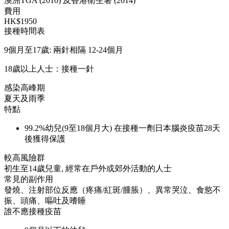
澳洲TGA (2010) 及香港衛生署 (2014)
費用
HK$1950
接種時間表
9個月至17歲: 兩針相隔 12-24個月
18歲以上人士：接種一針
感染高峰期
夏天及雨季
特點
99.2%幼兒(9至18個月大) 在接種一劑日本腦炎疫苗28天
後獲得保護
較高風險群
初生至14歲兒童, 經常在戶外或郊外活動的人士
常見的副作用
發燒、注射部位反應（疼痛/紅斑/腫脹）、異常哭泣、食慾不
振、頭痛、嘔吐及嗜睡
誰不應接種疫苗