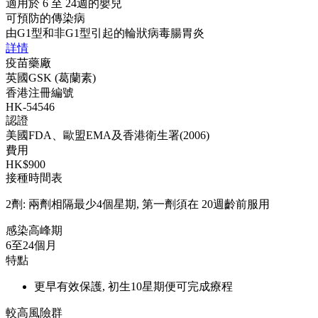
適用於 6 至 24週的嬰兒
可預防的傳染病
由G1型和非G1型引起的輪狀病毒腸胃炎
詳情
疫苗藥廠
英國GSK (葛蘭素)
香港注冊編號
HK-54546
認證
美國FDA、歐盟EMA及香港衛生署(2006)
費用
HK$900
接種時間表
2劑: 兩劑相隔最少4個星期, 第一劑須在 20週齡前服用
感染高峰期
6至24個月
特點
更早有效保護, 初生10星期便可完成療程
較高風險群