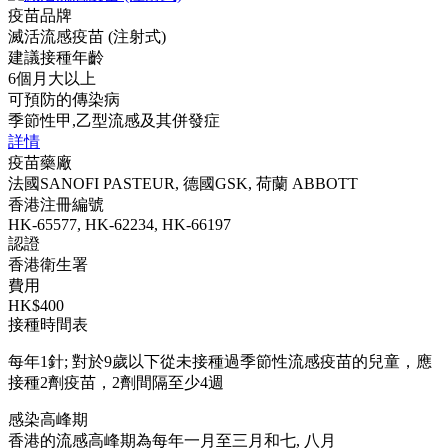
疫苗品牌
滅活流感疫苗 (注射式)
建議接種年齡
6個月大以上
可預防的傳染病
季節性甲,乙型流感及其併發症
詳情
疫苗藥廠
法國SANOFI PASTEUR, 德國GSK, 荷蘭 ABBOTT
香港注冊編號
HK-65577, HK-62234, HK-66197
認證
香港衛生署
費用
HK$400
接種時間表
每年1針; 對於9歲以下從未接種過季節性流感疫苗的兒童，應
接種2劑疫苗，2劑間隔至少4週
感染高峰期
香港的流感高峰期為每年一月至三月和七, 八月