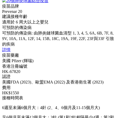
疫苗品牌
Prevenar 20
建議接種年齡
適用於 6 周大以上之嬰兒
可預防的傳染病
可預防的傳染病: 由肺炎鏈球菌血清型 1, 3, 4, 5, 6A, 6B, 7F, 8,
9V, 10A, 11A, 12F, 14, 15B, 18C, 19A, 19F, 22F, 23F與33F 引致
的疾病
詳情
疫苗藥廠
美國 Pfizer (輝瑞)
香港注冊編號
HK-67820
認證
美國FDA (2023)、歐盟EMA (2022) 及香港衛生署 (2023)
費用
HK$1550
接種時間表
6週至未滿6個月大：4針 (2、4、6個月及11-15個月大)
足6個月至未滿12個月大：3針 (第1和2針相隔最少4週；第2和