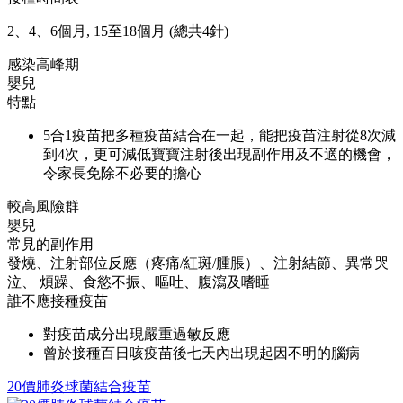
2、4、6個月, 15至18個月 (總共4針)
感染高峰期
嬰兒
特點
5合1疫苗把多種疫苗結合在一起，能把疫苗注射從8次減
到4次，更可減低寶寶注射後出現副作用及不適的機會，
令家長免除不必要的擔心
較高風險群
嬰兒
常見的副作用
發燒、注射部位反應（疼痛/紅斑/腫脹）、注射結節、異常哭
泣、 煩躁、食慾不振、嘔吐、腹瀉及嗜睡
誰不應接種疫苗
對疫苗成分出現嚴重過敏反應
曾於接種百日咳疫苗後七天內出現起因不明的腦病
20價肺炎球菌結合疫苗