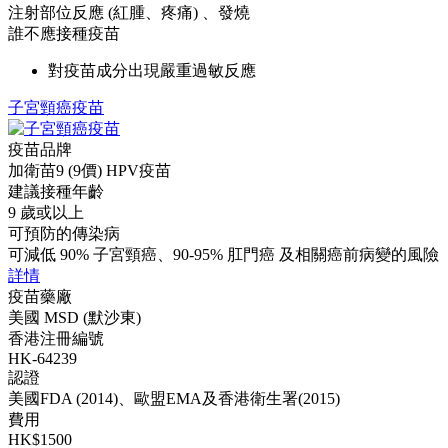
注射部位反應 (紅腫、疼痛) 、發燒
誰不應接種疫苗
對疫苗成分出現嚴重過敏反應
子宮頸癌疫苗
疫苗品牌
加衛苗9 (9價) HPV疫苗
建議接種年齡
9 歲或以上
可預防的傳染病
可減低 90% 子宮頸癌、90-95% 肛門癌 及相關癌前病變的風險
詳情
疫苗藥廠
美國 MSD (默沙東)
香港注冊編號
HK-64239
認證
美國FDA (2014)、歐盟EMA及香港衛生署(2015)
費用
HK$1500