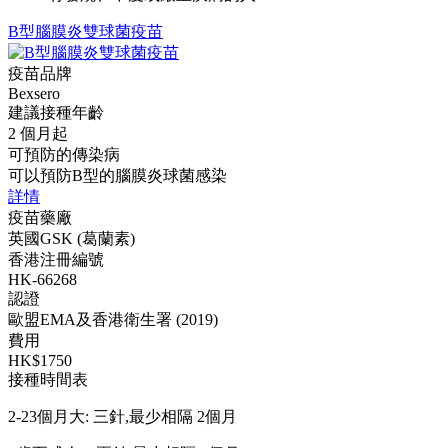
B型腦膜炎雙球菌疫苗
疫苗品牌
Bexsero
建議接種年齡
2 個月起
可預防的傳染病
可以預防B型的腦膜炎球菌感染
詳情
疫苗藥廠
英國GSK (葛蘭素)
香港注冊編號
HK-66268
認證
歐盟EMA及香港衛生署 (2019)
費用
HK$1750
接種時間表
2-23個月大: 三針,最少相隔 2個月