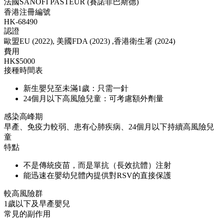
法國SANOFI PASTEUR (賽諾菲巴斯德)
香港注冊編號
HK-68490
認證
歐盟EU (2022), 美國FDA (2023) ,香港衛生署 (2024)
費用
HK$5000
接種時間表
新生嬰兒至未滿1歲：只需一針
24個月以下高風險兒童：可考慮額外劑量
感染高峰期
早產、免疫力較弱、患有心肺疾病、24個月以下持續高風險兒
童
特點
不是傳統疫苗，而是單抗（長效抗體）注射
能迅速在嬰幼兒體內提供對RSV的直接保護
較高風險群
1歲以下及早產嬰兒
常見的副作用