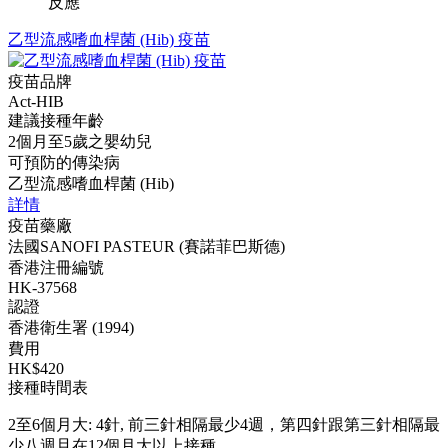
反應
乙型流感嗜血桿菌 (Hib) 疫苗
疫苗品牌
Act-HIB
建議接種年齡
2個月至5歲之嬰幼兒
可預防的傳染病
乙型流感嗜血桿菌 (Hib)
詳情
疫苗藥廠
法國SANOFI PASTEUR (賽諾菲巴斯德)
香港注冊編號
HK-37568
認證
香港衛生署 (1994)
費用
HK$420
接種時間表
2至6個月大: 4針, 前三針相隔最少4週，第四針跟第三針相隔最
少八週且在12個月大以上接種