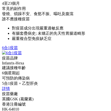
4至23個月
常見的副作用
發燒、煩躁不安、食慾不振、嘔吐及腹瀉
誰不應接種疫苗
對疫苗成分出現嚴重過敏反應
有腸套疊病史; 未矯正的先天性胃腸道畸形
嚴重複合型免疫缺乏症
6合1疫苗
疫苗品牌
Infanrix-Hexa
建議接種年齡
6個星期起
可預防的傳染病
5合1疫苗 + 乙型肝炎
詳情
疫苗藥廠
英國GSK (葛蘭素)
香港注冊編號
HK-64010