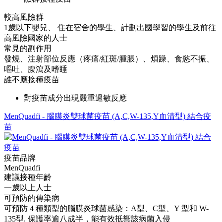
較高風險群
1歲以下嬰兒、 住在宿舍的學生、計劃出國學習的學生及前往
高風險國家的人士
常見的副作用
發燒、注射部位反應（疼痛/紅斑/腫脹）、煩躁、食慾不振、
嘔吐、腹瀉及嗜睡
誰不應接種疫苗
對疫苗成分出現嚴重過敏反應
MenQuadfi - 腦膜炎雙球菌疫苗 (A,C,W-135,Y血清型) 結合疫
苗
疫苗品牌
MenQuadfi
建議接種年齡
一歲以上人士
可預防的傳染病
可預防 4 種類型的腦膜炎球菌感染：A型、C型、Y 型和 W-
135型. 保護率逾八成半，能有效抵禦該病菌入侵