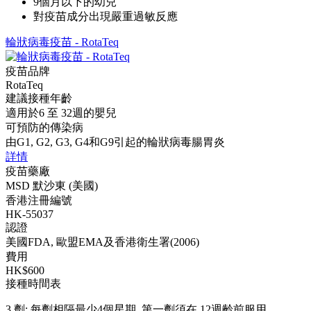
9個月以下的幼兒
對疫苗成分出現嚴重過敏反應
輪狀病毒疫苗 - RotaTeq
疫苗品牌
RotaTeq
建議接種年齡
適用於6 至 32週的嬰兒
可預防的傳染病
由G1, G2, G3, G4和G9引起的輪狀病毒腸胃炎
詳情
疫苗藥廠
MSD 默沙東 (美國)
香港注冊編號
HK-55037
認證
美國FDA, 歐盟EMA及香港衛生署(2006)
費用
HK$600
接種時間表
3 劑: 每劑相隔最少4個星期, 第一劑須在 12週齡前服用