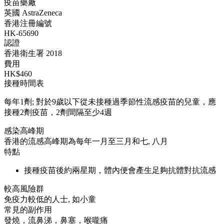
疫苗藥廠
英國 AstraZeneca
香港注冊編號
HK-65690
認證
香港衛生署 2018
費用
HK$460
接種時間表
每年1劑; 對於9歲以下從未接種過季節性流感疫苗的兒童，應
接種2劑疫苗，2劑間隔至少4週
感染高峰期
香港的流感高峰期為每年一月至三月和七, 八月
特點
接種疫苗後約兩星期，體內便會產生足夠抗體對抗流感
較高風險群
免疫力較低的人士, 如小童
常見的副作用
發燒，流鼻涕，鼻塞，喉嚨痛