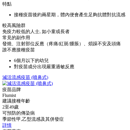
特點
接種疫苗後約兩星期，體內便會產生足夠抗體對抗流感
較高風險群
免疫力較低的人士, 如小童或長者
常見的副作用
發燒、注射部位反應（疼痛/紅斑/腫脹）、煩躁不安及頭痛
誰不應接種疫苗
6個月以下的幼兒
對疫苗成分出現嚴重過敏反應
減活流感疫苗 (噴鼻式)
疫苗品牌
Flumist
建議接種年齡
2至49歲
可預防的傳染病
季節性甲,乙型流感及其併發症
詳情