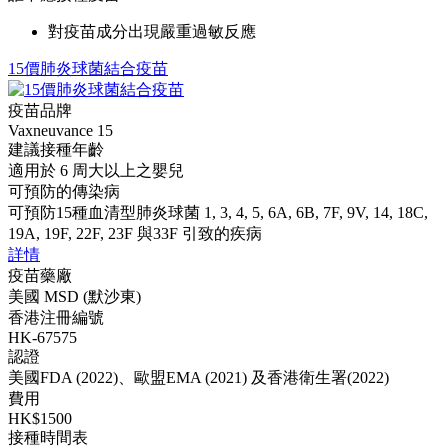
對疫苗成分出現嚴重過敏反應
15價肺炎球菌結合疫苗
疫苗品牌
Vaxneuvance 15
建議接種年齡
適用於 6 周大以上之嬰兒
可預防的傳染病
可預防15種血清型肺炎球菌 1, 3, 4, 5, 6A, 6B, 7F, 9V, 14, 18C,
19A, 19F, 22F, 23F 與33F 引致的疾病
詳情
疫苗藥廠
美國 MSD (默沙東)
香港注冊編號
HK-67575
認證
美國FDA (2022)、歐盟EMA (2021) 及香港衛生署(2022)
費用
HK$1500
接種時間表