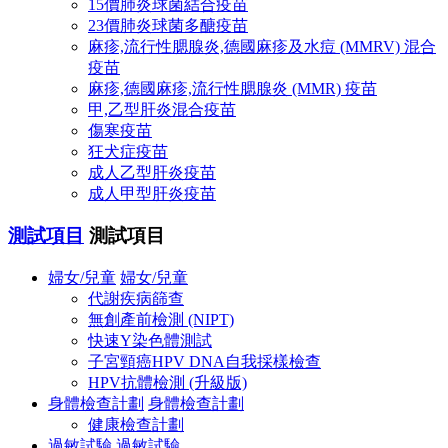
15價肺炎球菌結合疫苗
23價肺炎球菌多醣疫苗
麻疹,流行性腮腺炎,德國麻疹及水痘 (MMRV) 混合
疫苗
麻疹,德國麻疹,流行性腮腺炎 (MMR) 疫苗
甲,乙型肝炎混合疫苗
傷寒疫苗
狂犬症疫苗
成人乙型肝炎疫苗
成人甲型肝炎疫苗
測試項目
測試項目
婦女/兒童
婦女/兒童
代謝疾病篩查
無創產前檢測 (NIPT)
快速Y染色體測試
子宮頸癌HPV DNA自我採樣檢查
HPV抗體檢測 (升級版)
身體檢查計劃
身體檢查計劃
健康檢查計劃
過敏試驗
過敏試驗