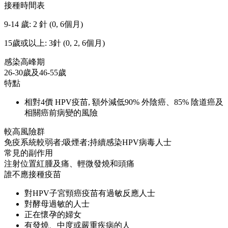
接種時間表
9-14 歲: 2 針 (0, 6個月)
15歲或以上: 3針 (0, 2, 6個月)
感染高峰期
26-30歲及46-55歲
特點
相對4價 HPV疫苗, 額外減低90% 外陰癌、85% 陰道癌及
相關癌前病變的風險
較高風險群
免疫系統較弱者;吸煙者;持續感染HPV病毒人士
常見的副作用
注射位置紅腫及痛、輕微發燒和頭痛
誰不應接種疫苗
對HPV子宮頸癌疫苗有過敏反應人士
對酵母過敏的人士
正在懷孕的婦女
有發燒、中度或嚴重疾病的人