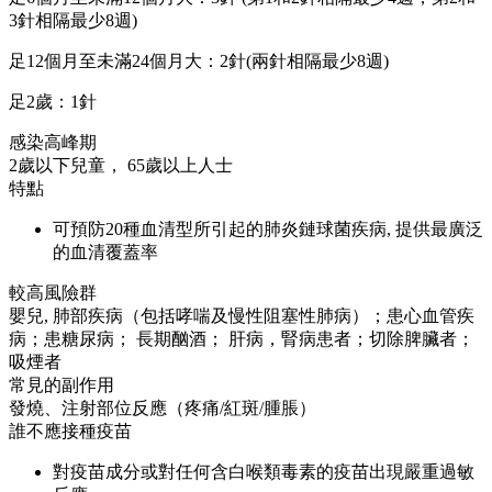
3針相隔最少8週)
足12個月至未滿24個月大：2針(兩針相隔最少8週)
足2歲：1針
感染高峰期
2歲以下兒童， 65歲以上人士
特點
可預防20種血清型所引起的肺炎鏈球菌疾病, 提供最廣泛
的血清覆蓋率
較高風險群
嬰兒, 肺部疾病（包括哮喘及慢性阻塞性肺病）；患心血管疾
病；患糖尿病； 長期酗酒； 肝病，腎病患者；切除脾臟者；
吸煙者
常見的副作用
發燒、注射部位反應（疼痛/紅斑/腫脹）
誰不應接種疫苗
對疫苗成分或對任何含白喉類毒素的疫苗出現嚴重過敏