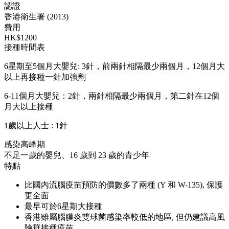
認證
香港衛生署 (2013)
費用
HK$1200
接種時間表
6星期至5個月大嬰兒: 3針，前兩針相隔最少兩個月，12個月大
以上再接種一針加強劑
6-11個月大嬰兒：2針，兩針相隔最少兩個月，第二針在12個
月大以上接種
1歲以上人士 : 1針
感染高峰期
不足一歲的嬰兒、16 歲到 23 歲的青少年
特點
比國內流腦疫苗預防的價數多了兩種 (Y 和 W-135), 保護
更全面
最早可於6星期大接種
香港雖屬腦膜炎雙球菌感染率較低的地區, 但仍建議高風
險群接種疫苗