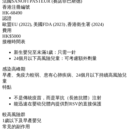
法國SANOFI PASTEUR (賽諾菲巴斯德)
香港注冊編號
HK-68490
認證
歐盟EU (2022), 美國FDA (2023) ,香港衛生署 (2024)
費用
HK$5000
接種時間表
新生嬰兒至未滿1歲：只需一針
24個月以下高風險兒童：可考慮額外劑量
感染高峰期
早產、免疫力較弱、患有心肺疾病、24個月以下持續高風險兒
童
特點
不是傳統疫苗，而是單抗（長效抗體）注射
能迅速在嬰幼兒體內提供對RSV的直接保護
較高風險群
1歲以下及早產嬰兒
常見的副作用