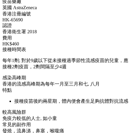
疫苗藥廠
英國 AstraZeneca
香港注冊編號
HK-65690
認證
香港衛生署 2018
費用
HK$460
接種時間表
每年1劑; 對於9歲以下從未接種過季節性流感疫苗的兒童，應
接種2劑疫苗，2劑間隔至少4週
感染高峰期
香港的流感高峰期為每年一月至三月和七, 八月
特點
接種疫苗後約兩星期，體內便會產生足夠抗體對抗流感
較高風險群
免疫力較低的人士, 如小童
常見的副作用
發燒，流鼻涕，鼻塞，喉嚨痛