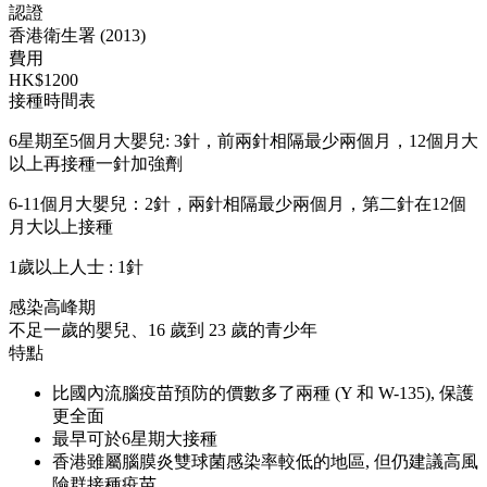
認證
香港衛生署 (2013)
費用
HK$1200
接種時間表
6星期至5個月大嬰兒: 3針，前兩針相隔最少兩個月，12個月大
以上再接種一針加強劑
6-11個月大嬰兒：2針，兩針相隔最少兩個月，第二針在12個
月大以上接種
1歲以上人士 : 1針
感染高峰期
不足一歲的嬰兒、16 歲到 23 歲的青少年
特點
比國內流腦疫苗預防的價數多了兩種 (Y 和 W-135), 保護
更全面
最早可於6星期大接種
香港雖屬腦膜炎雙球菌感染率較低的地區, 但仍建議高風
險群接種疫苗