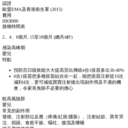
認證
歐盟EMA及香港衛生署 (2015)
費用
HK$900
接種時間表
2、4、6個月, 15至18個月 (總共4針)
感染高峰期
嬰兒
特點
預防百日咳效能大大提高至比傳統4合1疫苗多出30-40%
6合1疫苗把多種疫苗結合在一起，能把疫苗注射從10次
減到4次，更可減低寶寶注射後出現副作用及不適的機
會，令家長免除不必要的擔心
較高風險群
嬰兒
常見的副作用
發燒、注射部位反應（疼痛/紅斑/腫脹）、注射結節、異常哭
泣、煩躁、食慾不振、嘔吐、腹瀉及嗜睡