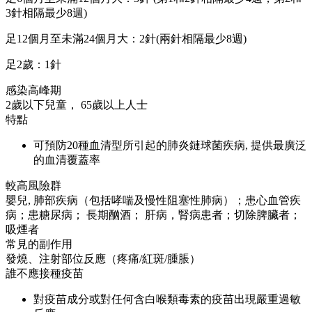
3針相隔最少8週)
足12個月至未滿24個月大：2針(兩針相隔最少8週)
足2歲：1針
感染高峰期
2歲以下兒童， 65歲以上人士
特點
可預防20種血清型所引起的肺炎鏈球菌疾病, 提供最廣泛
的血清覆蓋率
較高風險群
嬰兒, 肺部疾病（包括哮喘及慢性阻塞性肺病）；患心血管疾
病；患糖尿病； 長期酗酒； 肝病，腎病患者；切除脾臟者；
吸煙者
常見的副作用
發燒、注射部位反應（疼痛/紅斑/腫脹）
誰不應接種疫苗
對疫苗成分或對任何含白喉類毒素的疫苗出現嚴重過敏