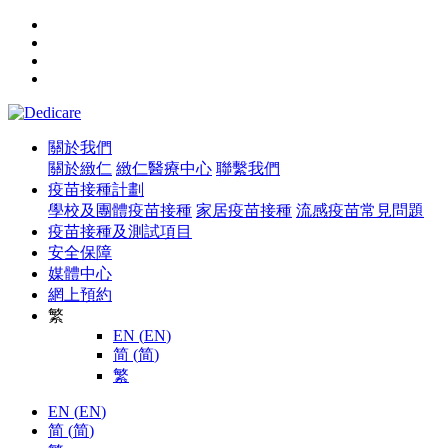
關於我們
關於緻仁
緻仁醫療中心
聯繫我們
疫苗接種計劃
學校及團體疫苗接種
家居疫苗接種
流感疫苗常見問題
疫苗接種及測試項目
安全保障
媒體中心
網上預約
繁
EN
(
EN
)
简
(
简
)
繁
EN
(
EN
)
简
(
简
)