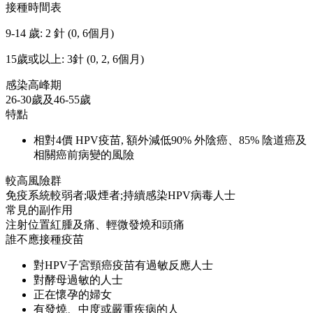
接種時間表
9-14 歲: 2 針 (0, 6個月)
15歲或以上: 3針 (0, 2, 6個月)
感染高峰期
26-30歲及46-55歲
特點
相對4價 HPV疫苗, 額外減低90% 外陰癌、85% 陰道癌及
相關癌前病變的風險
較高風險群
免疫系統較弱者;吸煙者;持續感染HPV病毒人士
常見的副作用
注射位置紅腫及痛、輕微發燒和頭痛
誰不應接種疫苗
對HPV子宮頸癌疫苗有過敏反應人士
對酵母過敏的人士
正在懷孕的婦女
有發燒、中度或嚴重疾病的人