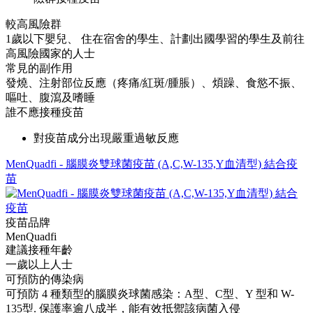
較高風險群
1歲以下嬰兒、 住在宿舍的學生、計劃出國學習的學生及前往
高風險國家的人士
常見的副作用
發燒、注射部位反應（疼痛/紅斑/腫脹）、煩躁、食慾不振、
嘔吐、腹瀉及嗜睡
誰不應接種疫苗
對疫苗成分出現嚴重過敏反應
MenQuadfi - 腦膜炎雙球菌疫苗 (A,C,W-135,Y血清型) 結合疫
苗
疫苗品牌
MenQuadfi
建議接種年齡
一歲以上人士
可預防的傳染病
可預防 4 種類型的腦膜炎球菌感染：A型、C型、Y 型和 W-
135型. 保護率逾八成半，能有效抵禦該病菌入侵