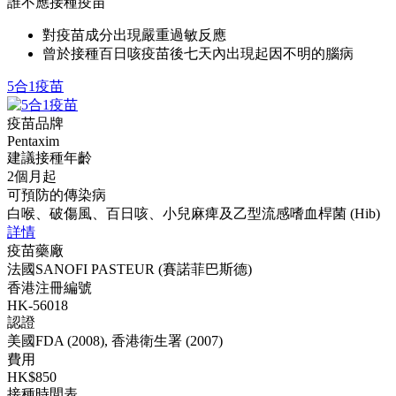
誰不應接種疫苗
對疫苗成分出現嚴重過敏反應
曾於接種百日咳疫苗後七天內出現起因不明的腦病
5合1疫苗
疫苗品牌
Pentaxim
建議接種年齡
2個月起
可預防的傳染病
白喉、破傷風、百日咳、小兒麻痺及乙型流感嗜血桿菌 (Hib)
詳情
疫苗藥廠
法國SANOFI PASTEUR (賽諾菲巴斯德)
香港注冊編號
HK-56018
認證
美國FDA (2008), 香港衛生署 (2007)
費用
HK$850
接種時間表