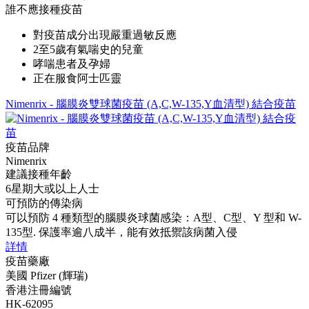
誰不應接種疫苗
對疫苗成分出現嚴重過敏反應
2至5歲有氣喘史的兒童
哮喘患者及孕婦
正在服食阿士匹靈
Nimenrix - 腦膜炎雙球菌疫苗 (A,C,W-135,Y血清型) 結合疫苗
疫苗品牌
Nimenrix
建議接種年齡
6星期大或以上人士
可預防的傳染病
可以預防 4 種類型的腦膜炎球菌感染：A型、C型、Y 型和 W-
135型. 保護率逾八成半，能有效抵禦該病菌入侵
詳情
疫苗藥廠
美國 Pfizer (輝瑞)
香港注冊編號
HK-62095