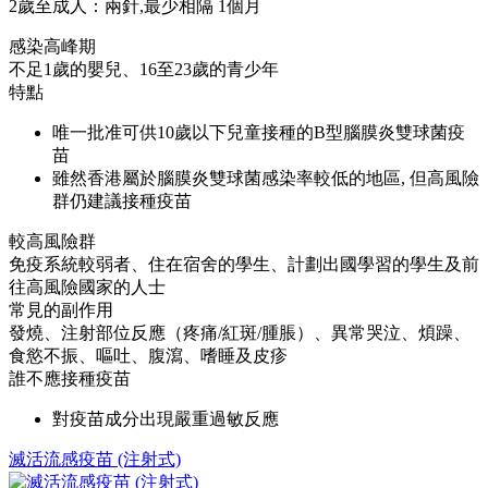
2歲至成人：兩針,最少相隔 1個月
感染高峰期
不足1歲的嬰兒、16至23歲的青少年
特點
唯一批准可供10歲以下兒童接種的B型腦膜炎雙球菌疫
苗
雖然香港屬於腦膜炎雙球菌感染率較低的地區, 但高風險
群仍建議接種疫苗
較高風險群
免疫系統較弱者、住在宿舍的學生、計劃出國學習的學生及前
往高風險國家的人士
常見的副作用
發燒、注射部位反應（疼痛/紅斑/腫脹）、異常哭泣、煩躁、
食慾不振、嘔吐、腹瀉、嗜睡及皮疹
誰不應接種疫苗
對疫苗成分出現嚴重過敏反應
滅活流感疫苗 (注射式)