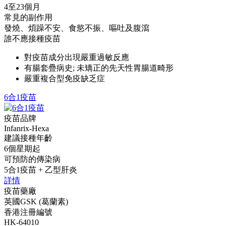
4至23個月
常見的副作用
發燒、煩躁不安、食慾不振、嘔吐及腹瀉
誰不應接種疫苗
對疫苗成分出現嚴重過敏反應
有腸套疊病史; 未矯正的先天性胃腸道畸形
嚴重複合型免疫缺乏症
6合1疫苗
疫苗品牌
Infanrix-Hexa
建議接種年齡
6個星期起
可預防的傳染病
5合1疫苗 + 乙型肝炎
詳情
疫苗藥廠
英國GSK (葛蘭素)
香港注冊編號
HK-64010