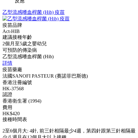
反應
乙型流感嗜血桿菌 (Hib) 疫苗
疫苗品牌
Act-HIB
建議接種年齡
2個月至5歲之嬰幼兒
可預防的傳染病
乙型流感嗜血桿菌 (Hib)
詳情
疫苗藥廠
法國SANOFI PASTEUR (賽諾菲巴斯德)
香港注冊編號
HK-37568
認證
香港衛生署 (1994)
費用
HK$420
接種時間表
2至6個月大: 4針, 前三針相隔最少4週，第四針跟第三針相隔最
少八週且在12個月大以上接種