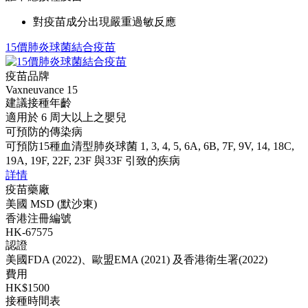
對疫苗成分出現嚴重過敏反應
15價肺炎球菌結合疫苗
疫苗品牌
Vaxneuvance 15
建議接種年齡
適用於 6 周大以上之嬰兒
可預防的傳染病
可預防15種血清型肺炎球菌 1, 3, 4, 5, 6A, 6B, 7F, 9V, 14, 18C,
19A, 19F, 22F, 23F 與33F 引致的疾病
詳情
疫苗藥廠
美國 MSD (默沙東)
香港注冊編號
HK-67575
認證
美國FDA (2022)、歐盟EMA (2021) 及香港衛生署(2022)
費用
HK$1500
接種時間表