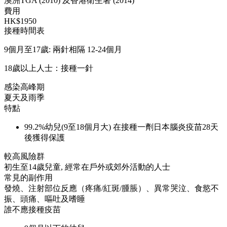
澳洲TGA (2010) 及香港衛生署 (2014)
費用
HK$1950
接種時間表
9個月至17歲: 兩針相隔 12-24個月
18歲以上人士：接種一針
感染高峰期
夏天及雨季
特點
99.2%幼兒(9至18個月大) 在接種一劑日本腦炎疫苗28天
後獲得保護
較高風險群
初生至14歲兒童, 經常在戶外或郊外活動的人士
常見的副作用
發燒、注射部位反應（疼痛/紅斑/腫脹）、異常哭泣、食慾不
振、頭痛、嘔吐及嗜睡
誰不應接種疫苗