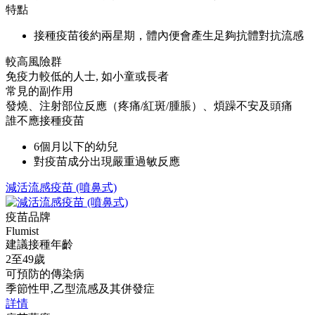
特點
接種疫苗後約兩星期，體內便會產生足夠抗體對抗流感
較高風險群
免疫力較低的人士, 如小童或長者
常見的副作用
發燒、注射部位反應（疼痛/紅斑/腫脹）、煩躁不安及頭痛
誰不應接種疫苗
6個月以下的幼兒
對疫苗成分出現嚴重過敏反應
減活流感疫苗 (噴鼻式)
疫苗品牌
Flumist
建議接種年齡
2至49歲
可預防的傳染病
季節性甲,乙型流感及其併發症
詳情