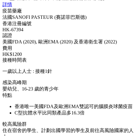
詳情
疫苗藥廠
法國SANOFI PASTEUR (賽諾菲巴斯德)
香港注冊編號
HK-67394
認證
美國FDA (2020), 歐洲EMA (2020) 及香港衛生署 (2022)
費用
HK$1200
接種時間表
一歲以上人士 : 接種1針
感染高峰期
嬰幼兒、16-23 歲的青少年
特點
香港唯一美國FDA及歐洲EMA雙認可的腦膜炎球菌疫苗
C型抗體水平比同類產品多16.3倍
較高風險群
住在宿舍的學生、計劃出國學習的學生及前往高風險國家的人