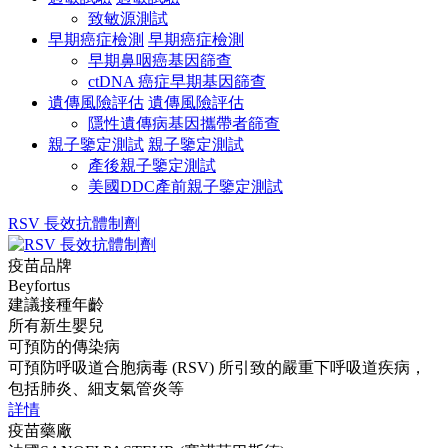
致敏源測試
早期癌症檢測
早期癌症檢測
早期鼻咽癌基因篩查
ctDNA 癌症早期基因篩查
遺傳風險評估
遺傳風險評估
隱性遺傳病基因攜帶者篩查
親子鑒定測試
親子鑒定測試
產後親子鑒定測試
美國DDC產前親子鑒定測試
RSV 長效抗體制劑
疫苗品牌
Beyfortus
建議接種年齡
所有新生嬰兒
可預防的傳染病
可預防呼吸道合胞病毒 (RSV) 所引致的嚴重下呼吸道疾病，
包括肺炎、細支氣管炎等
詳情
疫苗藥廠