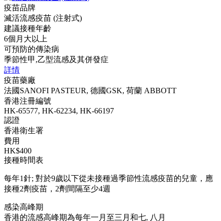
疫苗品牌
滅活流感疫苗 (注射式)
建議接種年齡
6個月大以上
可預防的傳染病
季節性甲,乙型流感及其併發症
詳情
疫苗藥廠
法國SANOFI PASTEUR, 德國GSK, 荷蘭 ABBOTT
香港注冊編號
HK-65577, HK-62234, HK-66197
認證
香港衛生署
費用
HK$400
接種時間表
每年1針; 對於9歲以下從未接種過季節性流感疫苗的兒童，應
接種2劑疫苗，2劑間隔至少4週
感染高峰期
香港的流感高峰期為每年一月至三月和七, 八月