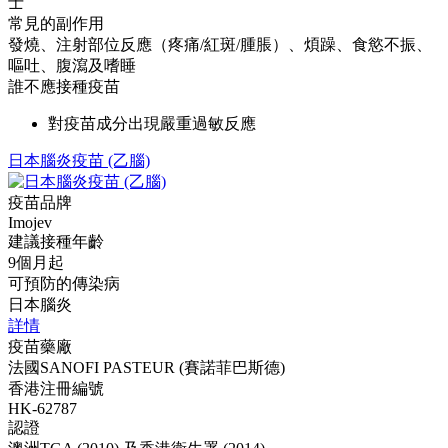
士
常見的副作用
發燒、注射部位反應（疼痛/紅斑/腫脹）、煩躁、食慾不振、
嘔吐、腹瀉及嗜睡
誰不應接種疫苗
對疫苗成分出現嚴重過敏反應
日本腦炎疫苗 (乙腦)
疫苗品牌
Imojev
建議接種年齡
9個月起
可預防的傳染病
日本腦炎
詳情
疫苗藥廠
法國SANOFI PASTEUR (賽諾菲巴斯德)
香港注冊編號
HK-62787
認證