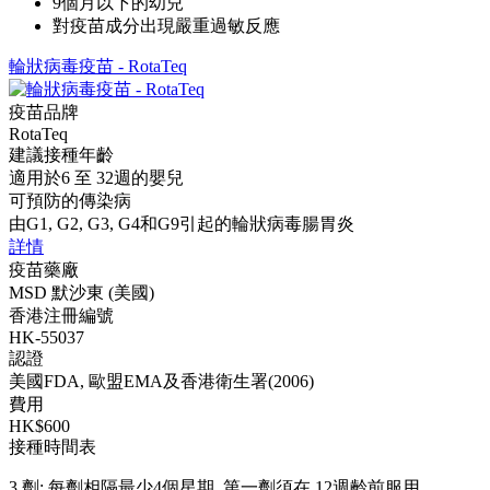
9個月以下的幼兒
對疫苗成分出現嚴重過敏反應
輪狀病毒疫苗 - RotaTeq
疫苗品牌
RotaTeq
建議接種年齡
適用於6 至 32週的嬰兒
可預防的傳染病
由G1, G2, G3, G4和G9引起的輪狀病毒腸胃炎
詳情
疫苗藥廠
MSD 默沙東 (美國)
香港注冊編號
HK-55037
認證
美國FDA, 歐盟EMA及香港衛生署(2006)
費用
HK$600
接種時間表
3 劑: 每劑相隔最少4個星期, 第一劑須在 12週齡前服用