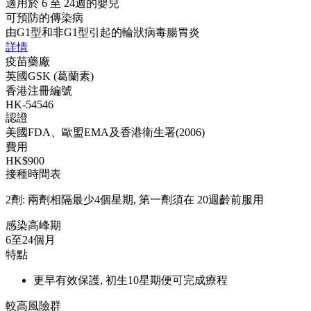
適用於 6 至 24週的嬰兒
可預防的傳染病
由G1型和非G1型引起的輪狀病毒腸胃炎
詳情
疫苗藥廠
英國GSK (葛蘭素)
香港注冊編號
HK-54546
認證
美國FDA、歐盟EMA及香港衛生署(2006)
費用
HK$900
接種時間表
2劑: 兩劑相隔最少4個星期, 第一劑須在 20週齡前服用
感染高峰期
6至24個月
特點
更早有效保護, 初生10星期便可完成療程
較高風險群