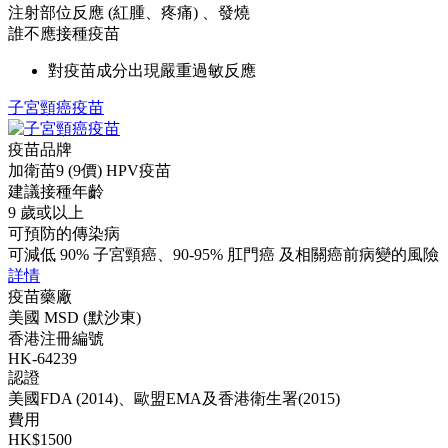
注射部位反應 (紅腫、疼痛) 、發燒
誰不應接種疫苗
對疫苗成分出現嚴重過敏反應
子宮頸癌疫苗
疫苗品牌
加衛苗9 (9價) HPV疫苗
建議接種年齡
9 歲或以上
可預防的傳染病
可減低 90% 子宮頸癌、90-95% 肛門癌 及相關癌前病變的風險
詳情
疫苗藥廠
美國 MSD (默沙東)
香港注冊編號
HK-64239
認證
美國FDA (2014)、歐盟EMA及香港衛生署(2015)
費用
HK$1500