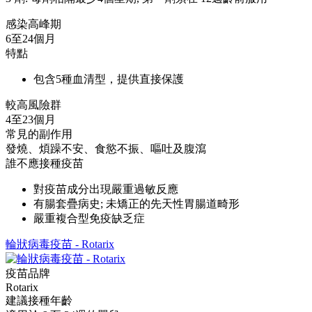
感染高峰期
6至24個月
特點
包含5種血清型，提供直接保護
較高風險群
4至23個月
常見的副作用
發燒、煩躁不安、食慾不振、嘔吐及腹瀉
誰不應接種疫苗
對疫苗成分出現嚴重過敏反應
有腸套疊病史; 未矯正的先天性胃腸道畸形
嚴重複合型免疫缺乏症
輪狀病毒疫苗 - Rotarix
疫苗品牌
Rotarix
建議接種年齡