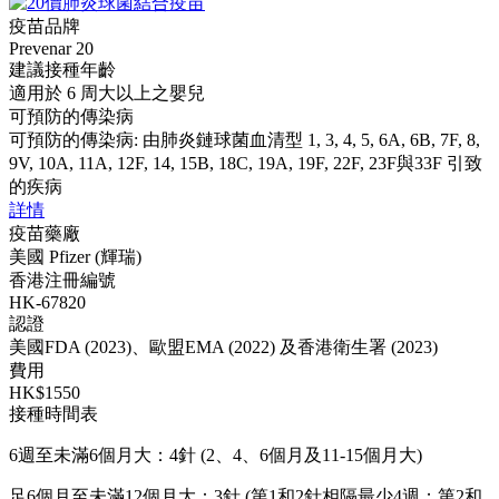
疫苗品牌
Prevenar 20
建議接種年齡
適用於 6 周大以上之嬰兒
可預防的傳染病
可預防的傳染病: 由肺炎鏈球菌血清型 1, 3, 4, 5, 6A, 6B, 7F, 8,
9V, 10A, 11A, 12F, 14, 15B, 18C, 19A, 19F, 22F, 23F與33F 引致
的疾病
詳情
疫苗藥廠
美國 Pfizer (輝瑞)
香港注冊編號
HK-67820
認證
美國FDA (2023)、歐盟EMA (2022) 及香港衛生署 (2023)
費用
HK$1550
接種時間表
6週至未滿6個月大：4針 (2、4、6個月及11-15個月大)
足6個月至未滿12個月大：3針 (第1和2針相隔最少4週；第2和