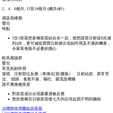
2、4、6個月, 15至18個月 (總共4針)
感染高峰期
嬰兒
特點
5合1疫苗把多種疫苗結合在一起，能把疫苗注射從8次減
到4次，更可減低寶寶注射後出現副作用及不適的機會，
令家長免除不必要的擔心
較高風險群
嬰兒
常見的副作用
發燒、注射部位反應（疼痛/紅斑/腫脹）、注射結節、異常哭
泣、 煩躁、食慾不振、嘔吐、腹瀉及嗜睡
誰不應接種疫苗
對疫苗成分出現嚴重過敏反應
曾於接種百日咳疫苗後七天內出現起因不明的腦病
20價肺炎球菌結合疫苗