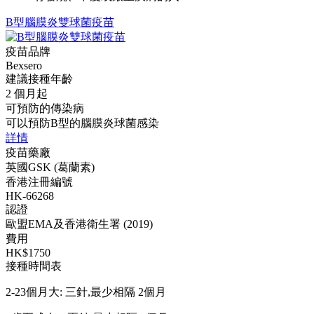
B型腦膜炎雙球菌疫苗
疫苗品牌
Bexsero
建議接種年齡
2 個月起
可預防的傳染病
可以預防B型的腦膜炎球菌感染
詳情
疫苗藥廠
英國GSK (葛蘭素)
香港注冊編號
HK-66268
認證
歐盟EMA及香港衛生署 (2019)
費用
HK$1750
接種時間表
2-23個月大: 三針,最少相隔 2個月