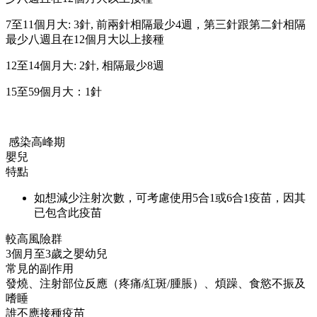
7至11個月大: 3針, 前兩針相隔最少4週，第三針跟第二針相隔
最少八週且在12個月大以上接種
12至14個月大: 2針, 相隔最少8週
15至59個月大：1針
感染高峰期
嬰兒
特點
如想減少注射次數，可考慮使用5合1或6合1疫苗，因其
已包含此疫苗
較高風險群
3個月至3歲之嬰幼兒
常見的副作用
發燒、注射部位反應（疼痛/紅斑/腫脹）、煩躁、食慾不振及
嗜睡
誰不應接種疫苗