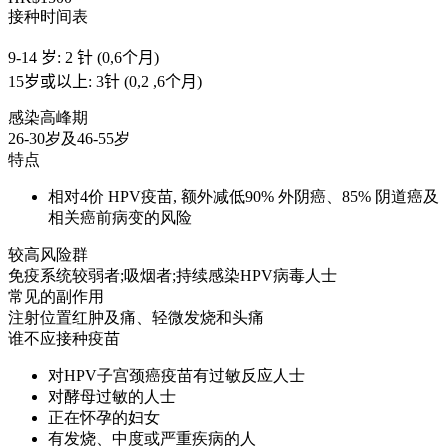
接种时间表
9-14 岁: 2 针 (0,6个月)
15岁或以上: 3针 (0,2 ,6个月)
感染高峰期
26-30岁及46-55岁
特点
相对4价 HPV疫苗, 额外减低90% 外阴癌、85% 阴道癌及
相关癌前病变的风险
较高风险群
免疫系统较弱者;吸烟者;持续感染HPV病毒人士
常见的副作用
注射位置红肿及痛、轻微发烧和头痛
谁不应接种疫苗
对HPV子宫颈癌疫苗有过敏反应人士
对酵母过敏的人士
正在怀孕的妇女
有发烧、中度或严重疾病的人