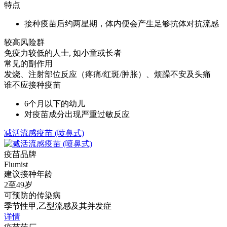
特点
接种疫苗后约两星期，体内便会产生足够抗体对抗流感
较高风险群
免疫力较低的人士, 如小童或长者
常见的副作用
发烧、注射部位反应（疼痛/红斑/肿胀）、烦躁不安及头痛
谁不应接种疫苗
6个月以下的幼儿
对疫苗成分出现严重过敏反应
减活流感疫苗 (喷鼻式)
疫苗品牌
Flumist
建议接种年龄
2至49岁
可预防的传染病
季节性甲,乙型流感及其并发症
详情