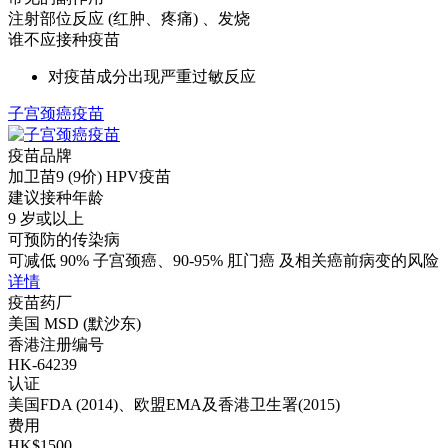
注射部位反应 (红肿、疼痛) 、发烧
谁不应接种疫苗
对疫苗成分出现严重过敏反应
子宫颈癌疫苗
疫苗品牌
加卫苗9 (9价) HPV疫苗
建议接种年龄
9 岁或以上
可预防的传染病
可减低 90% 子宫颈癌、90-95% 肛门癌 及相关癌前病变的风险
详情
疫苗药厂
美国 MSD (默沙东)
香港注册编号
HK-64239
认证
美国FDA (2014)、欧盟EMA及香港卫生署(2015)
费用
HK$1500