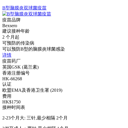
B型脑膜炎双球菌疫苗
疫苗品牌
Bexsero
建议接种年龄
2 个月起
可预防的传染病
可以预防B型的脑膜炎球菌感染
详情
疫苗药厂
英国GSK (葛兰素)
香港注册编号
HK-66268
认证
欧盟EMA及香港卫生署 (2019)
费用
HK$1750
接种时间表
2-23个月大: 三针,最少相隔 2个月