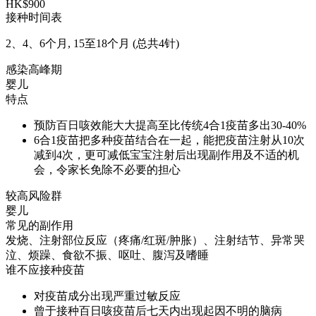
HK$900
接种时间表
2、4、6个月, 15至18个月 (总共4针)
感染高峰期
婴儿
特点
预防百日咳效能大大提高至比传统4合1疫苗多出30-40%
6合1疫苗把多种疫苗结合在一起，能把疫苗注射从10次
减到4次，更可减低宝宝注射后出现副作用及不适的机
会，令家长免除不必要的担心
较高风险群
婴儿
常见的副作用
发烧、注射部位反应（疼痛/红斑/肿胀）、注射结节、异常哭
泣、烦躁、食欲不振、呕吐、腹泻及嗜睡
谁不应接种疫苗
对疫苗成分出现严重过敏反应
曾于接种百日咳疫苗后七天内出现起因不明的脑病