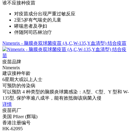
谁不应接种疫苗
对疫苗成分出现严重过敏反应
2至5岁有气喘史的儿童
哮喘患者及孕妇
伴随阿司匹林治疗
Nimenrix - 脑膜炎双球菌疫苗 (A,C,W-135,Y血清型) 结合疫苗
疫苗品牌
Nimenrix
建议接种年龄
6星期大或以上人士
可预防的传染病
可以预防 4 种类型的脑膜炎球菌感染：A型、C型、Y 型和 W-
135型. 保护率逾八成半，能有效抵御该病菌入侵
详情
疫苗药厂
美国 Pfizer (辉瑞)
香港注册编号
HK-62095