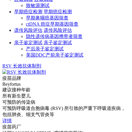
致敏源测试
早期癌症检测
早期癌症检测
早期鼻咽癌基因筛查
ctDNA 癌症早期基因筛查
遗传风险评估
遗传风险评估
隐性遗传病基因携带者筛查
亲子鉴定测试
亲子鉴定测试
产后亲子鉴定测试
美国DDC产前亲子鉴定测试
RSV 长效抗体制剂
疫苗品牌
Beyfortus
建议接种年龄
所有新生婴儿
可预防的传染病
可预防呼吸道合胞病毒 (RSV) 所引致的严重下呼吸道疾病，
包括肺炎、细支气管炎等
详情
疫苗药厂