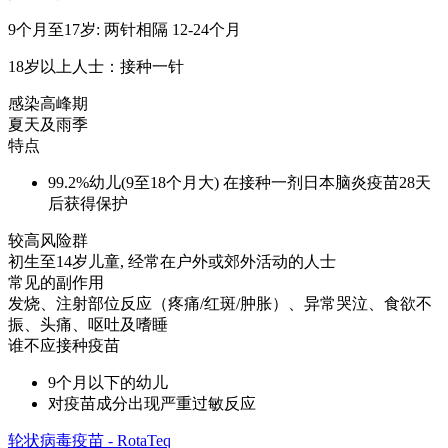
9个月至17岁: 两针相隔 12-24个月
18岁以上人士：接种一针
感染高峰期
夏天及雨季
特点
99.2%幼儿(9至18个月大) 在接种一剂日本脑炎疫苗28天
后获得保护
较高风险群
初生至14岁儿童, 经常在户外或郊外活动的人士
常见的副作用
发烧、注射部位反应（疼痛/红斑/肿胀）、异常哭泣、食欲不
振、头痛、呕吐及嗜睡
谁不应接种疫苗
9个月以下的幼儿
对疫苗成分出现严重过敏反应
轮状病毒疫苗 - RotaTeq