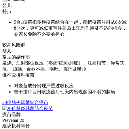
婴儿
特点
5合1疫苗把多种疫苗结合在一起，能把疫苗注射从8次减
到4次，更可减低宝宝注射后出现副作用及不适的机会，
令家长免除不必要的担心
较高风险群
婴儿
常见的副作用
发烧、注射部位反应（疼痛/红斑/肿胀）、注射结节、异常哭
泣、 烦躁、食欲不振、呕吐、腹泻及嗜睡
谁不应接种疫苗
对疫苗成分出现严重过敏反应
曾于接种百日咳疫苗后七天内出现起因不明的脑病
20价肺炎球菌结合疫苗
疫苗品牌
Prevenar 20
建议接种年龄