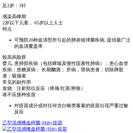
足2岁：1针
感染高峰期
2岁以下儿童， 65岁以上人士
特点
可预防20种血清型所引起的肺炎链球菌疾病, 提供最广泛
的血清覆盖率
较高风险群
婴儿, 患肺部疾病（包括哮喘及慢性阻塞性肺病）；患心血管
疾病；患糖尿病； 长期酗酒； 肝病，肾病患者；切除脾脏
者；吸烟者
常见的副作用
发烧、注射部位反应（疼痛/红斑/肿胀）
谁不应接种疫苗
对疫苗成分或对任何含白喉类毒素的疫苗出现严重过敏
反应
乙型流感嗜血桿菌 (Hib) 疫苗