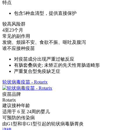
特点
包含5种血清型，提供直接保护
较高风险群
4至23个月
常见的副作用
发烧、烦躁不安、食欲不振、呕吐及腹泻
谁不应接种疫苗
对疫苗成分出现严重过敏反应
有肠套叠病史; 未矫正的先天性胃肠道畸形
严重复合型免疫缺乏症
轮状病毒疫苗 - Rotarix
疫苗品牌
Rotarix
建议接种年龄
适用于 6 至 24周的婴儿
可预防的传染病
由G1型和非G1型引起的轮状病毒肠胃炎
详情