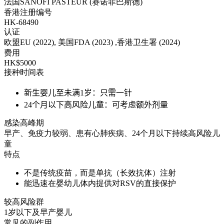
法国SANOFI PASTEUR (赛诺菲巴斯德)
香港注册编号
HK-68490
认证
欧盟EU (2022), 美国FDA (2023) ,香港卫生署 (2024)
费用
HK$5000
接种时间表
新生婴儿至未满1岁：只需一针
24个月以下高风险儿童：可考虑额外剂量
感染高峰期
早产、免疫力较弱、患有心肺疾病、24个月以下持续高风险儿
童
特点
不是传统疫苗，而是单抗（长效抗体）注射
能迅速在婴幼儿体内提供对RSV的直接保护
较高风险群
1岁以下及早产婴儿
常见的副作用