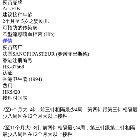
疫苗品牌
Act-HIB
建议接种年龄
2个月至 5岁之婴幼儿
可预防的传染病
乙型流感嗜血桿菌 (Hib)
详情
疫苗药厂
法国SANOFI PASTEUR (赛诺菲巴斯德)
香港注册编号
HK-37568
认证
香港卫生署 (1994)
费用
HK$420
接种时间表
2至6个月大: 4针, 前三针相隔最少4周，第四针跟第三针相隔最
少八周且在12个月大以上接种
7至11个月大: 3针, 前两针相隔最少4周，第三针跟第二针相隔
最少八周且在12个月大以上接种