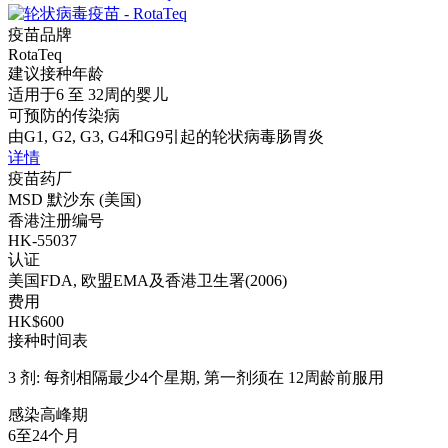
疫苗品牌
RotaTeq
建议接种年龄
适用于6 至 32周的婴儿
可预防的传染病
由G1, G2, G3, G4和G9引起的轮状病毒肠胃炎
详情
疫苗药厂
MSD 默沙东 (美国)
香港注册编号
HK-55037
认证
美国FDA, 欧盟EMA及香港卫生署(2006)
费用
HK$600
接种时间表
3 剂: 每剂相隔最少4个星期, 第一剂须在 12周龄前服用
感染高峰期
6至24个月