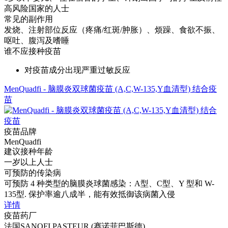
高风险国家的人士
常见的副作用
发烧、注射部位反应（疼痛/红斑/肿胀）、烦躁、食欲不振、
呕吐、腹泻及嗜睡
谁不应接种疫苗
对疫苗成分出现严重过敏反应
MenQuadfi - 脑膜炎双球菌疫苗 (A,C,W-135,Y血清型) 结合疫
苗
疫苗品牌
MenQuadfi
建议接种年龄
一岁以上人士
可预防的传染病
可预防 4 种类型的脑膜炎球菌感染：A型、C型、Y 型和 W-
135型. 保护率逾八成半，能有效抵御该病菌入侵
详情
疫苗药厂
法国SANOFI PASTEUR (赛诺菲巴斯德)