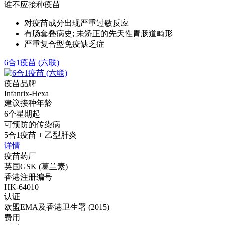
谁不应接种疫苗
对疫苗成分出现严重过敏反应
有肠套叠病史; 未矫正的先天性胃肠道畸形
严重复合型免疫缺乏症
6合1疫苗 (六联)
疫苗品牌
Infanrix-Hexa
建议接种年龄
6个星期起
可预防的传染病
5合1疫苗 + 乙型肝炎
详情
疫苗药厂
英国GSK (葛兰素)
香港注册编号
HK-64010
认证
欧盟EMA及香港卫生署 (2015)
费用