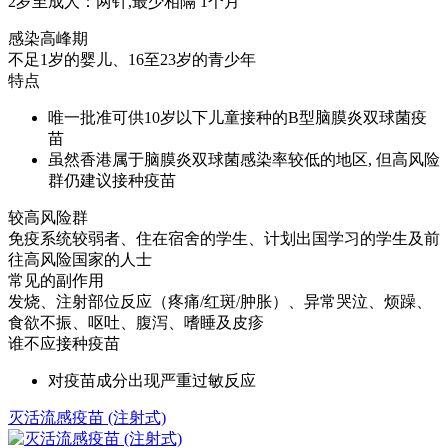
2岁至成人：两针,最少相隔 1个月
感染高峰期
不足1岁的婴儿、16至23岁的青少年
特点
唯一批准可供10岁以下儿童接种的B型脑膜炎双球菌疫
苗
虽然香港属于脑膜炎双球菌感染率较低的地区, 但高风险
群仍建议接种疫苗
较高风险群
免疫系统较弱者、住在宿舍的学生、计划出国学习的学生及前
往高风险国家的人士
常见的副作用
发烧、注射部位反应（疼痛/红斑/肿胀）、异常哭泣、烦躁、
食欲不振、呕吐、腹泻、嗜睡及皮疹
谁不应接种疫苗
对疫苗成分出现严重过敏反应
灭活流感疫苗 (注射式)