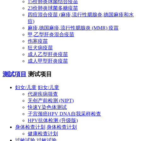
15价肺炎球菌结合疫苗
23价肺炎球菌多糖疫苗
四痘混合疫苗 (麻疹,流行性腮腺炎,德国麻疹和水
痘)
麻疹,德国麻疹,流行性腮腺炎 (MMR) 疫苗
甲,乙型肝炎混合疫苗
伤寒疫苗
狂犬病疫苗
成人乙型肝炎疫苗
成人甲型肝炎疫苗
測試項目
测试项目
妇女/儿童
妇女/儿童
代谢疾病筛查
无创产前检测 (NIPT)
快速Y染色体测试
子宫颈癌HPV DNA自我采样检查
HPV抗体检测 (升级版)
身体检查计划
身体检查计划
健康检查计划
过敏试验
过敏试验