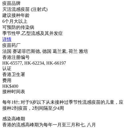
疫苗品牌
灭活流感疫苗 (注射式)
建议接种年龄
6个月大以上
可预防的传染病
季节性甲,乙型流感及其并发症
详情
疫苗药厂
法国 赛诺菲巴斯德, 德国 葛兰素, 荷兰 雅培
香港注册编号
HK-65577, HK-62234, HK-66197
认证
香港卫生署
费用
HK$400
接种时间表
每年1针; 对于9岁以下从未接种过季节性流感疫苗的儿童，应
接种2剂疫苗，2剂间隔至少4周
感染高峰期
香港的流感高峰期为每年一月至三月和七, 八月