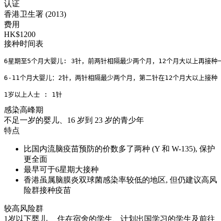
认证
香港卫生署 (2013)
费用
HK$1200
接种时间表
6星期至5个月大婴儿: 3针，前两针相隔最少两个月，12个月大以上再接种一
6-11个月大婴儿：2针，两针相隔最少两个月，第二针在12个月大以上接种
1岁以上人士 : 1针
感染高峰期
不足一岁的婴儿、16 岁到 23 岁的青少年
特点
比国内流脑疫苗预防的价数多了两种 (Y 和 W-135), 保护
更全面
最早可于6星期大接种
香港虽属脑膜炎双球菌感染率较低的地区, 但仍建议高风
险群接种疫苗
较高风险群
1岁以下婴儿、 住在宿舍的学生、计划出国学习的学生及前往