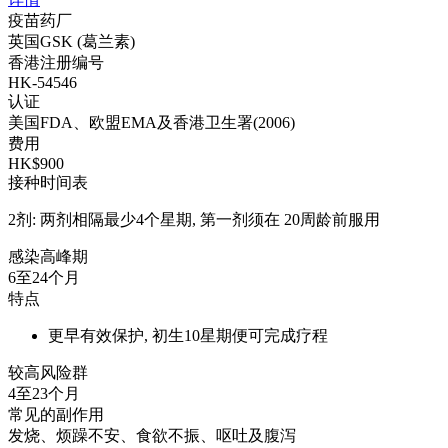
疫苗药厂
英国GSK (葛兰素)
香港注册编号
HK-54546
认证
美国FDA、欧盟EMA及香港卫生署(2006)
费用
HK$900
接种时间表
2剂: 两剂相隔最少4个星期, 第一剂须在 20周龄前服用
感染高峰期
6至24个月
特点
更早有效保护, 初生10星期便可完成疗程
较高风险群
4至23个月
常见的副作用
发烧、烦躁不安、食欲不振、呕吐及腹泻