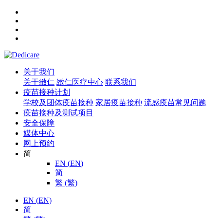
关于我们
关于緻仁
緻仁医疗中心
联系我们
疫苗接种计划
学校及团体疫苗接种
家居疫苗接种
流感疫苗常见问题
疫苗接种及测试项目
安全保障
媒体中心
网上预约
简
EN
(
EN
)
简
繁
(
繁
)
EN
(
EN
)
简