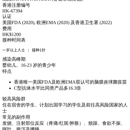
香港注册编号
HK-67394
认证
美国FDA (2020), 欧洲EMA (2020) 及香港卫生署 (2022)
费用
HK$1200
接种时间表
一岁以上人士 : 接种1针
感染高峰期
婴幼儿、16-23 岁的青少年
特点
香港唯一美国FDA及欧洲EMA双认可的脑膜炎球菌疫苗
C型抗体水平比同类产品多16.3倍
较高风险群
住在宿舍的学生、计划出国学习的学生及前往高风险国家的人
士
常见的副作用
发烧、注射部位反应（疼痛/红斑/肿胀）、烦躁、食欲不振、
呕吐、腹泻及嗜睡