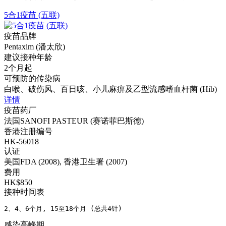
5合1疫苗 (五联)
疫苗品牌
Pentaxim (潘太欣)
建议接种年龄
2个月起
可预防的传染病
白喉、破伤风、百日咳、小儿麻痹及乙型流感嗜血杆菌 (Hib)
详情
疫苗药厂
法国SANOFI PASTEUR (赛诺菲巴斯德)
香港注册编号
HK-56018
认证
美国FDA (2008), 香港卫生署 (2007)
费用
HK$850
接种时间表
2、4、6个月, 15至18个月 (总共4针)
感染高峰期