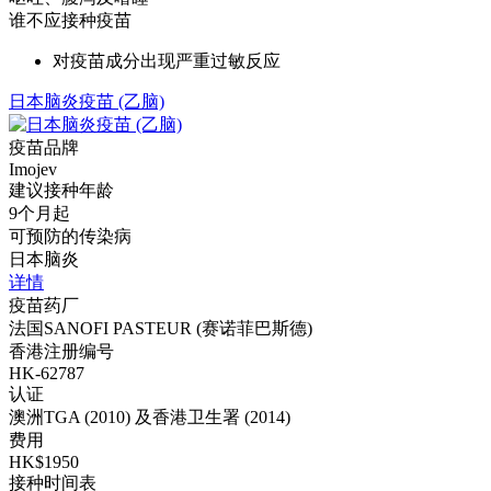
谁不应接种疫苗
对疫苗成分出现严重过敏反应
日本脑炎疫苗 (乙脑)
疫苗品牌
Imojev
建议接种年龄
9个月起
可预防的传染病
日本脑炎
详情
疫苗药厂
法国SANOFI PASTEUR (赛诺菲巴斯德)
香港注册编号
HK-62787
认证
澳洲TGA (2010) 及香港卫生署 (2014)
费用
HK$1950
接种时间表