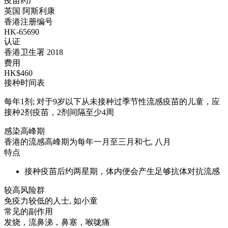
疫苗药厂
英国 阿斯利康
香港注册编号
HK-65690
认证
香港卫生署 2018
费用
HK$460
接种时间表
每年1剂; 对于9岁以下从未接种过季节性流感疫苗的儿童，应
接种2剂疫苗，2剂间隔至少4周
感染高峰期
香港的流感高峰期为每年一月至三月和七, 八月
特点
接种疫苗后约两星期，体内便会产生足够抗体对抗流感
较高风险群
免疫力较低的人士, 如小童
常见的副作用
发烧，流鼻涕，鼻塞，喉咙痛