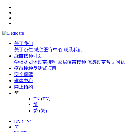
关于我们
关于緻仁
緻仁医疗中心
联系我们
疫苗接种计划
学校及团体疫苗接种
家居疫苗接种
流感疫苗常见问题
疫苗接种及测试项目
安全保障
媒体中心
网上预约
简
EN
(
EN
)
简
繁
(
繁
)
EN
(
EN
)
简