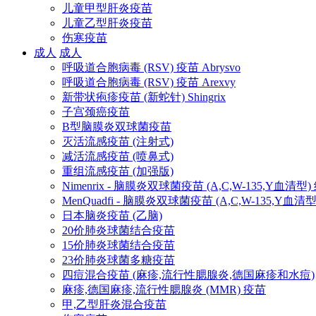
儿童甲型肝炎疫苗
儿童乙型肝炎疫苗
伤寒疫苗
成人
成人
呼吸道合胞病毒 (RSV) 疫苗 Abrysvo
呼吸道合胞病毒 (RSV) 疫苗 Arexvy
新带状疱疹疫苗 (新蛇针) Shingrix
子宫颈癌疫苗
B型脑膜炎双球菌疫苗
灭活流感疫苗 (注射式)
减活流感疫苗 (喷鼻式)
重组流感疫苗 (加强版)
Nimenrix - 脑膜炎双球菌疫苗 (A,C,W-135,Y血清型
MenQuadfi - 脑膜炎双球菌疫苗 (A,C,W-135,Y血
日本脑炎疫苗 (乙脑)
20价肺炎球菌结合疫苗
15价肺炎球菌结合疫苗
23价肺炎球菌多糖疫苗
四痘混合疫苗 (麻疹,流行性腮腺炎,德国麻疹和水痘)
麻疹,德国麻疹,流行性腮腺炎 (MMR) 疫苗
甲,乙型肝炎混合疫苗