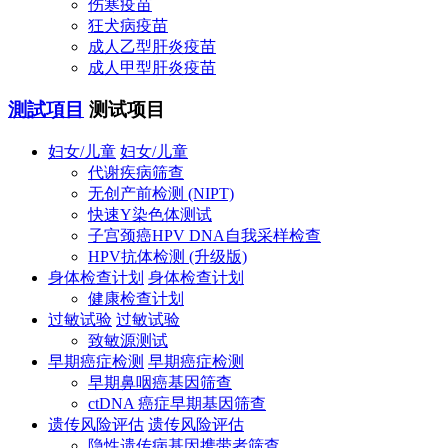
伤寒疫苗
狂犬病疫苗
成人乙型肝炎疫苗
成人甲型肝炎疫苗
測試項目
测试项目
妇女/儿童
妇女/儿童
代谢疾病筛查
无创产前检测 (NIPT)
快速Y染色体测试
子宫颈癌HPV DNA自我采样检查
HPV抗体检测 (升级版)
身体检查计划
身体检查计划
健康检查计划
过敏试验
过敏试验
致敏源测试
早期癌症检测
早期癌症检测
早期鼻咽癌基因筛查
ctDNA 癌症早期基因筛查
遗传风险评估
遗传风险评估
隐性遗传病基因携带者筛查