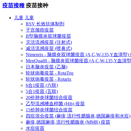
疫苗接種
疫苗接种
儿童
儿童
RSV 长效抗体制剂
子宫颈癌疫苗
B型脑膜炎双球菌疫苗
灭活流感疫苗 (注射式)
减活流感疫苗 (喷鼻式)
Nimenrix - 脑膜炎双球菌疫苗 (A,C,W-135,Y血清型
MenQuadfi - 脑膜炎双球菌疫苗 (A,C,W-135,Y血
日本脑炎疫苗 (乙脑)
轮状病毒疫苗 - RotaTeq
轮状病毒疫苗 - Rotarix
6合1疫苗 (六联)
5合1疫苗 (五联)
20价肺炎球菌结合疫苗
乙型流感嗜血桿菌 (Hib) 疫苗
15价肺炎球菌结合疫苗
四痘混合疫苗 (麻疹,流行性腮腺炎,德国麻疹和水痘)
麻疹,德国麻疹,流行性腮腺炎 (MMR) 疫苗
水痘疫苗