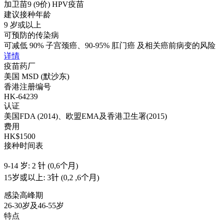
加卫苗9 (9价) HPV疫苗
建议接种年龄
9 岁或以上
可预防的传染病
可减低 90% 子宫颈癌、90-95% 肛门癌 及相关癌前病变的风险
详情
疫苗药厂
美国 MSD (默沙东)
香港注册编号
HK-64239
认证
美国FDA (2014)、欧盟EMA及香港卫生署(2015)
费用
HK$1500
接种时间表
9-14 岁: 2 针 (0,6个月)
15岁或以上: 3针 (0,2 ,6个月)
感染高峰期
26-30岁及46-55岁
特点