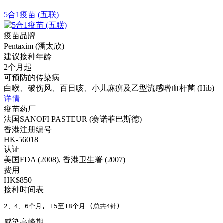
5合1疫苗 (五联)
疫苗品牌
Pentaxim (潘太欣)
建议接种年龄
2个月起
可预防的传染病
白喉、破伤风、百日咳、小儿麻痹及乙型流感嗜血杆菌 (Hib)
详情
疫苗药厂
法国SANOFI PASTEUR (赛诺菲巴斯德)
香港注册编号
HK-56018
认证
美国FDA (2008), 香港卫生署 (2007)
费用
HK$850
接种时间表
2、4、6个月, 15至18个月 (总共4针)
感染高峰期