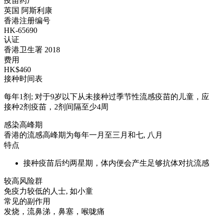
疫苗药厂
英国 阿斯利康
香港注册编号
HK-65690
认证
香港卫生署 2018
费用
HK$460
接种时间表
每年1剂; 对于9岁以下从未接种过季节性流感疫苗的儿童，应
接种2剂疫苗，2剂间隔至少4周
感染高峰期
香港的流感高峰期为每年一月至三月和七, 八月
特点
接种疫苗后约两星期，体内便会产生足够抗体对抗流感
较高风险群
免疫力较低的人士, 如小童
常见的副作用
发烧，流鼻涕，鼻塞，喉咙痛