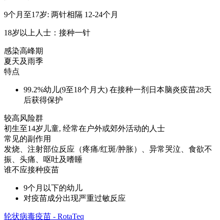
9个月至17岁: 两针相隔 12-24个月
18岁以上人士：接种一针
感染高峰期
夏天及雨季
特点
99.2%幼儿(9至18个月大) 在接种一剂日本脑炎疫苗28天
后获得保护
较高风险群
初生至14岁儿童, 经常在户外或郊外活动的人士
常见的副作用
发烧、注射部位反应（疼痛/红斑/肿胀）、异常哭泣、食欲不
振、头痛、呕吐及嗜睡
谁不应接种疫苗
9个月以下的幼儿
对疫苗成分出现严重过敏反应
轮状病毒疫苗 - RotaTeq