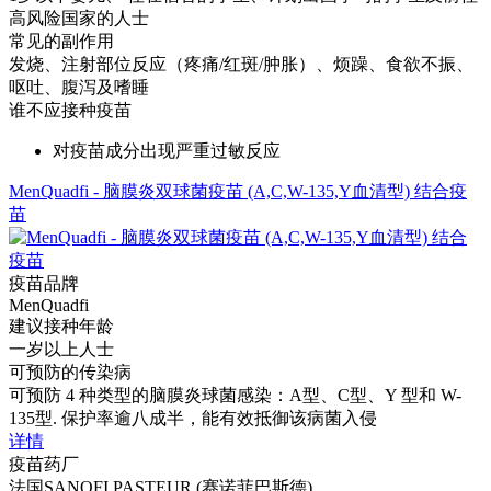
高风险国家的人士
常见的副作用
发烧、注射部位反应（疼痛/红斑/肿胀）、烦躁、食欲不振、
呕吐、腹泻及嗜睡
谁不应接种疫苗
对疫苗成分出现严重过敏反应
MenQuadfi - 脑膜炎双球菌疫苗 (A,C,W-135,Y血清型) 结合疫
苗
疫苗品牌
MenQuadfi
建议接种年龄
一岁以上人士
可预防的传染病
可预防 4 种类型的脑膜炎球菌感染：A型、C型、Y 型和 W-
135型. 保护率逾八成半，能有效抵御该病菌入侵
详情
疫苗药厂
法国SANOFI PASTEUR (赛诺菲巴斯德)