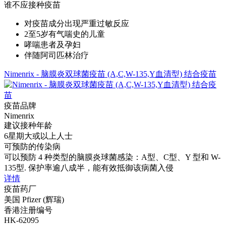
谁不应接种疫苗
对疫苗成分出现严重过敏反应
2至5岁有气喘史的儿童
哮喘患者及孕妇
伴随阿司匹林治疗
Nimenrix - 脑膜炎双球菌疫苗 (A,C,W-135,Y血清型) 结合疫苗
疫苗品牌
Nimenrix
建议接种年龄
6星期大或以上人士
可预防的传染病
可以预防 4 种类型的脑膜炎球菌感染：A型、C型、Y 型和 W-
135型. 保护率逾八成半，能有效抵御该病菌入侵
详情
疫苗药厂
美国 Pfizer (辉瑞)
香港注册编号
HK-62095