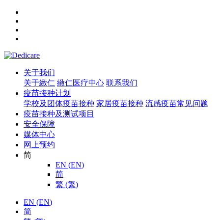
关于我们
关于緻仁
緻仁医疗中心
联系我们
疫苗接种计划
学校及团体疫苗接种
家居疫苗接种
流感疫苗常见问题
疫苗接种及测试项目
安全保障
媒体中心
网上预约
简
EN
(
EN
)
简
繁
(
繁
)
EN
(
EN
)
简