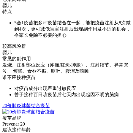
婴儿
特点
5合1疫苗把多种疫苗结合在一起，能把疫苗注射从8次减
到4次，更可减低宝宝注射后出现副作用及不适的机会，
令家长免除不必要的担心
较高风险群
婴儿
常见的副作用
发烧、注射部位反应（疼痛/红斑/肿胀）、注射结节、异常哭
泣、 烦躁、食欲不振、呕吐、腹泻及嗜睡
谁不应接种疫苗
对疫苗成分出现严重过敏反应
曾于接种百日咳疫苗后七天内出现起因不明的脑病
20价肺炎球菌结合疫苗
疫苗品牌
Prevenar 20
建议接种年龄