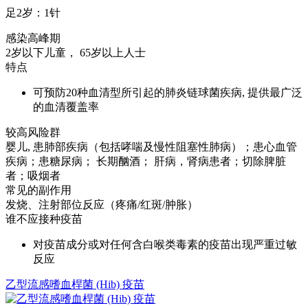
足2岁：1针
感染高峰期
2岁以下儿童， 65岁以上人士
特点
可预防20种血清型所引起的肺炎链球菌疾病, 提供最广泛
的血清覆盖率
较高风险群
婴儿, 患肺部疾病（包括哮喘及慢性阻塞性肺病）；患心血管
疾病；患糖尿病； 长期酗酒； 肝病，肾病患者；切除脾脏
者；吸烟者
常见的副作用
发烧、注射部位反应（疼痛/红斑/肿胀）
谁不应接种疫苗
对疫苗成分或对任何含白喉类毒素的疫苗出现严重过敏
反应
乙型流感嗜血桿菌 (Hib) 疫苗