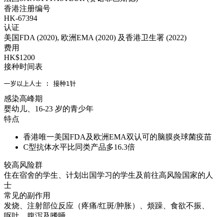
香港注册编号
HK-67394
认证
美国FDA (2020), 欧洲EMA (2020) 及香港卫生署 (2022)
费用
HK$1200
接种时间表
一岁以上人士 : 接种1针
感染高峰期
婴幼儿、16-23 岁的青少年
特点
香港唯一美国FDA及欧洲EMA双认可的脑膜炎球菌疫苗
C型抗体水平比同类产品多16.3倍
较高风险群
住在宿舍的学生、计划出国学习的学生及前往高风险国家的人
士
常见的副作用
发烧、注射部位反应（疼痛/红斑/肿胀）、烦躁、食欲不振、
呕吐、腹泻及嗜睡