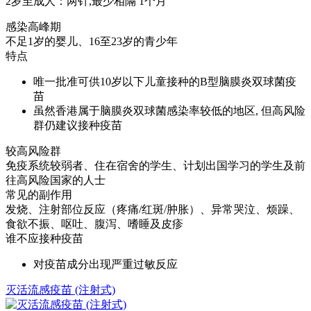
2岁至成人：两针,最少相隔 1个月
感染高峰期
不足1岁的婴儿、16至23岁的青少年
特点
唯一批准可供10岁以下儿童接种的B型脑膜炎双球菌疫
苗
虽然香港属于脑膜炎双球菌感染率较低的地区, 但高风险
群仍建议接种疫苗
较高风险群
免疫系统较弱者、住在宿舍的学生、计划出国学习的学生及前
往高风险国家的人士
常见的副作用
发烧、注射部位反应（疼痛/红斑/肿胀）、异常哭泣、烦躁、
食欲不振、呕吐、腹泻、嗜睡及皮疹
谁不应接种疫苗
对疫苗成分出现严重过敏反应
灭活流感疫苗 (注射式)