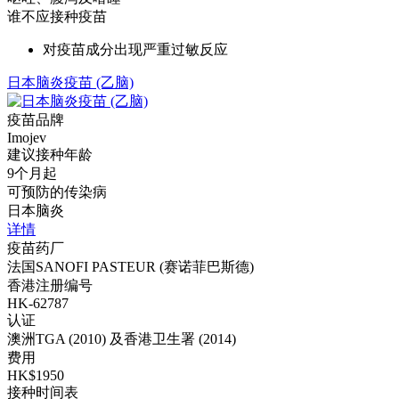
谁不应接种疫苗
对疫苗成分出现严重过敏反应
日本脑炎疫苗 (乙脑)
疫苗品牌
Imojev
建议接种年龄
9个月起
可预防的传染病
日本脑炎
详情
疫苗药厂
法国SANOFI PASTEUR (赛诺菲巴斯德)
香港注册编号
HK-62787
认证
澳洲TGA (2010) 及香港卫生署 (2014)
费用
HK$1950
接种时间表