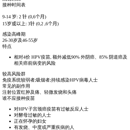
接种时间表
9-14 岁: 2 针 (0,6个月)
15岁或以上: 3针 (0,2 ,6个月)
感染高峰期
26-30岁及46-55岁
特点
相对4价 HPV疫苗, 额外减低90% 外阴癌、85% 阴道癌及
相关癌前病变的风险
较高风险群
免疫系统较弱者;吸烟者;持续感染HPV病毒人士
常见的副作用
注射位置红肿及痛、轻微发烧和头痛
谁不应接种疫苗
对HPV子宫颈癌疫苗有过敏反应人士
对酵母过敏的人士
正在怀孕的妇女
有发烧、中度或严重疾病的人