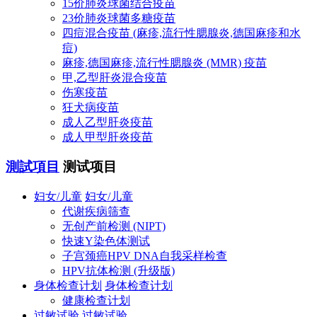
15价肺炎球菌结合疫苗
23价肺炎球菌多糖疫苗
四痘混合疫苗 (麻疹,流行性腮腺炎,德国麻疹和水
痘)
麻疹,德国麻疹,流行性腮腺炎 (MMR) 疫苗
甲,乙型肝炎混合疫苗
伤寒疫苗
狂犬病疫苗
成人乙型肝炎疫苗
成人甲型肝炎疫苗
測試項目
测试项目
妇女/儿童
妇女/儿童
代谢疾病筛查
无创产前检测 (NIPT)
快速Y染色体测试
子宫颈癌HPV DNA自我采样检查
HPV抗体检测 (升级版)
身体检查计划
身体检查计划
健康检查计划
过敏试验
过敏试验