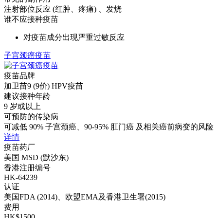
注射部位反应 (红肿、疼痛) 、发烧
谁不应接种疫苗
对疫苗成分出现严重过敏反应
子宫颈癌疫苗
疫苗品牌
加卫苗9 (9价) HPV疫苗
建议接种年龄
9 岁或以上
可预防的传染病
可减低 90% 子宫颈癌、90-95% 肛门癌 及相关癌前病变的风险
详情
疫苗药厂
美国 MSD (默沙东)
香港注册编号
HK-64239
认证
美国FDA (2014)、欧盟EMA及香港卫生署(2015)
费用
HK$1500