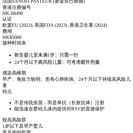
法国SANOFI PASTEUR (赛诺菲巴斯德)
香港注册编号
HK-68490
认证
欧盟EU (2022), 美国FDA (2023) ,香港卫生署 (2024)
费用
HK$5000
接种时间表
新生婴儿至未满1岁：只需一针
24个月以下高风险儿童：可考虑额外剂量
感染高峰期
早产、免疫力较弱、患有心肺疾病、24个月以下持续高风险儿
童
特点
不是传统疫苗，而是单抗（长效抗体）注射
能迅速在婴幼儿体内提供对RSV的直接保护
较高风险群
1岁以下及早产婴儿
常见的副作用