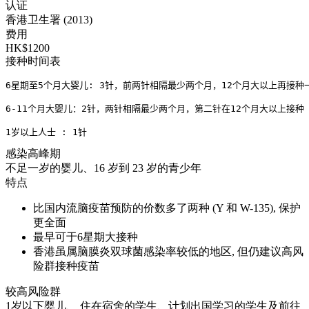
认证
香港卫生署 (2013)
费用
HK$1200
接种时间表
6星期至5个月大婴儿: 3针，前两针相隔最少两个月，12个月大以上再接种一
6-11个月大婴儿：2针，两针相隔最少两个月，第二针在12个月大以上接种
1岁以上人士 : 1针
感染高峰期
不足一岁的婴儿、16 岁到 23 岁的青少年
特点
比国内流脑疫苗预防的价数多了两种 (Y 和 W-135), 保护
更全面
最早可于6星期大接种
香港虽属脑膜炎双球菌感染率较低的地区, 但仍建议高风
险群接种疫苗
较高风险群
1岁以下婴儿、 住在宿舍的学生、计划出国学习的学生及前往