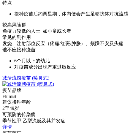
特点
接种疫苗后约两星期，体内便会产生足够抗体对抗流感
较高风险群
免疫力较低的人士, 如小童或长者
常见的副作用
发烧、注射部位反应（疼痛/红斑/肿胀）、烦躁不安及头痛
谁不应接种疫苗
6个月以下的幼儿
对疫苗成分出现严重过敏反应
减活流感疫苗 (喷鼻式)
疫苗品牌
Flumist
建议接种年龄
2至49岁
可预防的传染病
季节性甲,乙型流感及其并发症
详情