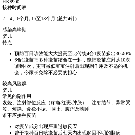
HK$900
接种时间表
2、4、6个月, 15至18个月 (总共4针)
感染高峰期
婴儿
特点
预防百日咳效能大大提高至比传统4合1疫苗多出30-40%
6合1疫苗把多种疫苗结合在一起，能把疫苗注射从10次
减到4次，更可减低宝宝注射后出现副作用及不适的机
会，令家长免除不必要的担心
较高风险群
婴儿
常见的副作用
发烧、注射部位反应（疼痛/红斑/肿胀）、注射结节、异常哭
泣、烦躁、食欲不振、呕吐、腹泻及嗜睡
谁不应接种疫苗
对疫苗成分出现严重过敏反应
曾于接种百日咳疫苗后七天内出现起因不明的脑病