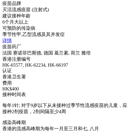
疫苗品牌
灭活流感疫苗 (注射式)
建议接种年龄
6个月大以上
可预防的传染病
季节性甲,乙型流感及其并发症
详情
疫苗药厂
法国 赛诺菲巴斯德, 德国 葛兰素, 荷兰 雅培
香港注册编号
HK-65577, HK-62234, HK-66197
认证
香港卫生署
费用
HK$400
接种时间表
每年1针; 对于9岁以下从未接种过季节性流感疫苗的儿童，应
接种2剂疫苗，2剂间隔至少4周
感染高峰期
香港的流感高峰期为每年一月至三月和七, 八月