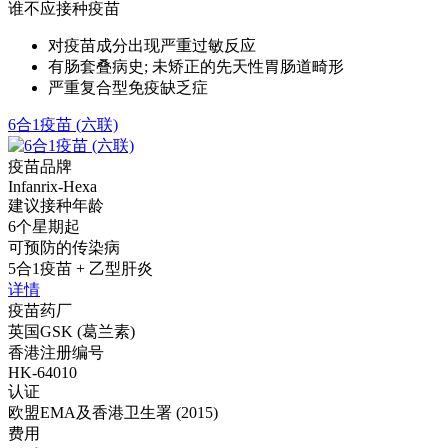
谁不应接种疫苗
对疫苗成分出现严重过敏反应
有肠套叠病史; 未矫正的先天性胃肠道畸形
严重复合型免疫缺乏症
6合1疫苗 (六联)
疫苗品牌
Infanrix-Hexa
建议接种年龄
6个星期起
可预防的传染病
5合1疫苗 + 乙型肝炎
详情
疫苗药厂
英国GSK (葛兰素)
香港注册编号
HK-64010
认证
欧盟EMA及香港卫生署 (2015)
费用