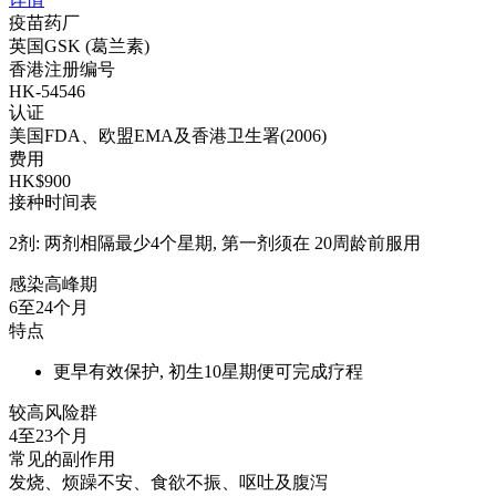
疫苗药厂
英国GSK (葛兰素)
香港注册编号
HK-54546
认证
美国FDA、欧盟EMA及香港卫生署(2006)
费用
HK$900
接种时间表
2剂: 两剂相隔最少4个星期, 第一剂须在 20周龄前服用
感染高峰期
6至24个月
特点
更早有效保护, 初生10星期便可完成疗程
较高风险群
4至23个月
常见的副作用
发烧、烦躁不安、食欲不振、呕吐及腹泻