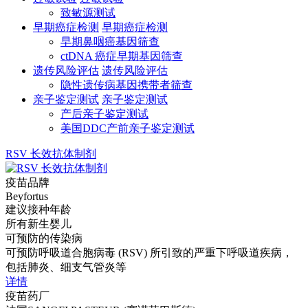
致敏源测试
早期癌症检测
早期癌症检测
早期鼻咽癌基因筛查
ctDNA 癌症早期基因筛查
遗传风险评估
遗传风险评估
隐性遗传病基因携带者筛查
亲子鉴定测试
亲子鉴定测试
产后亲子鉴定测试
美国DDC产前亲子鉴定测试
RSV 长效抗体制剂
疫苗品牌
Beyfortus
建议接种年龄
所有新生婴儿
可预防的传染病
可预防呼吸道合胞病毒 (RSV) 所引致的严重下呼吸道疾病，
包括肺炎、细支气管炎等
详情
疫苗药厂