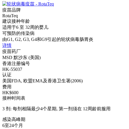
疫苗品牌
RotaTeq
建议接种年龄
适用于6 至 32周的婴儿
可预防的传染病
由G1, G2, G3, G4和G9引起的轮状病毒肠胃炎
详情
疫苗药厂
MSD 默沙东 (美国)
香港注册编号
HK-55037
认证
美国FDA, 欧盟EMA及香港卫生署(2006)
费用
HK$600
接种时间表
3 剂: 每剂相隔最少4个星期, 第一剂须在 12周龄前服用
感染高峰期
6至24个月