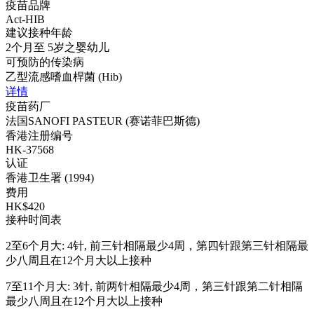
疫苗品牌
Act-HIB
建议接种年龄
2个月至 5岁之婴幼儿
可预防的传染病
乙型流感嗜血桿菌 (Hib)
详情
疫苗药厂
法国SANOFI PASTEUR (赛诺菲巴斯德)
香港注册编号
HK-37568
认证
香港卫生署 (1994)
费用
HK$420
接种时间表
2至6个月大: 4针, 前三针相隔最少4周，第四针跟第三针相隔最
少八周且在12个月大以上接种
7至11个月大: 3针, 前两针相隔最少4周，第三针跟第二针相隔
最少八周且在12个月大以上接种