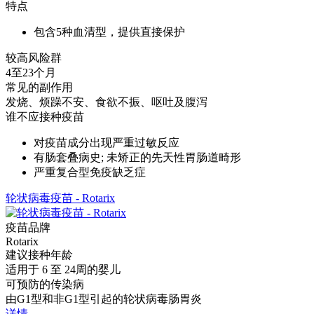
特点
包含5种血清型，提供直接保护
较高风险群
4至23个月
常见的副作用
发烧、烦躁不安、食欲不振、呕吐及腹泻
谁不应接种疫苗
对疫苗成分出现严重过敏反应
有肠套叠病史; 未矫正的先天性胃肠道畸形
严重复合型免疫缺乏症
轮状病毒疫苗 - Rotarix
疫苗品牌
Rotarix
建议接种年龄
适用于 6 至 24周的婴儿
可预防的传染病
由G1型和非G1型引起的轮状病毒肠胃炎
详情