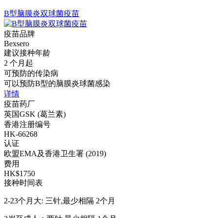
B型脑膜炎双球菌疫苗
疫苗品牌
Bexsero
建议接种年龄
2 个月起
可预防的传染病
可以预防B型的脑膜炎球菌感染
详情
疫苗药厂
英国GSK (葛兰素)
香港注册编号
HK-66268
认证
欧盟EMA及香港卫生署 (2019)
费用
HK$1750
接种时间表
2-23个月大: 三针,最少相隔 2个月