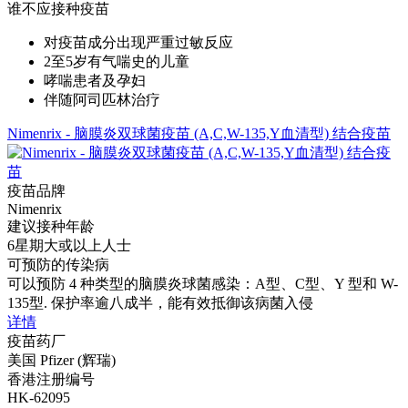
谁不应接种疫苗
对疫苗成分出现严重过敏反应
2至5岁有气喘史的儿童
哮喘患者及孕妇
伴随阿司匹林治疗
Nimenrix - 脑膜炎双球菌疫苗 (A,C,W-135,Y血清型) 结合疫苗
疫苗品牌
Nimenrix
建议接种年龄
6星期大或以上人士
可预防的传染病
可以预防 4 种类型的脑膜炎球菌感染：A型、C型、Y 型和 W-
135型. 保护率逾八成半，能有效抵御该病菌入侵
详情
疫苗药厂
美国 Pfizer (辉瑞)
香港注册编号
HK-62095