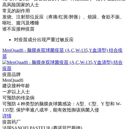
高风险国家的人士
常见的副作用
发烧、注射部位反应（疼痛/红斑/肿胀）、烦躁、食欲不振、
呕吐、腹泻及嗜睡
谁不应接种疫苗
对疫苗成分出现严重过敏反应
MenQuadfi - 脑膜炎双球菌疫苗 (A,C,W-135,Y血清型) 结合疫
苗
疫苗品牌
MenQuadfi
建议接种年龄
一岁以上人士
可预防的传染病
可预防 4 种类型的脑膜炎球菌感染：A型、C型、Y 型和 W-
135型. 保护率逾八成半，能有效抵御该病菌入侵
详情
疫苗药厂
法国SANOFI PASTEUR (赛诺菲巴斯德)