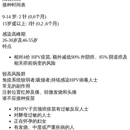
接种时间表
9-14 岁: 2 针 (0,6个月)
15岁或以上: 3针 (0,2 ,6个月)
感染高峰期
26-30岁及46-55岁
特点
相对4价 HPV疫苗, 额外减低90% 外阴癌、85% 阴道癌及
相关癌前病变的风险
较高风险群
免疫系统较弱者;吸烟者;持续感染HPV病毒人士
常见的副作用
注射位置红肿及痛、轻微发烧和头痛
谁不应接种疫苗
对HPV子宫颈癌疫苗有过敏反应人士
对酵母过敏的人士
正在怀孕的妇女
有发烧、中度或严重疾病的人