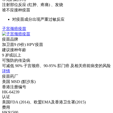
注射部位反应 (红肿、疼痛) 、发烧
谁不应接种疫苗
对疫苗成分出现严重过敏反应
子宫颈癌疫苗
疫苗品牌
加卫苗9 (9价) HPV疫苗
建议接种年龄
9 岁或以上
可预防的传染病
可减低 90% 子宫颈癌、90-95% 肛门癌 及相关癌前病变的风险
详情
疫苗药厂
美国 MSD (默沙东)
香港注册编号
HK-64239
认证
美国FDA (2014)、欧盟EMA及香港卫生署(2015)
费用
HK$1500