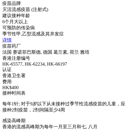
疫苗品牌
灭活流感疫苗 (注射式)
建议接种年龄
6个月大以上
可预防的传染病
季节性甲,乙型流感及其并发症
详情
疫苗药厂
法国 赛诺菲巴斯德, 德国 葛兰素, 荷兰 雅培
香港注册编号
HK-65577, HK-62234, HK-66197
认证
香港卫生署
费用
HK$400
接种时间表
每年1针; 对于9岁以下从未接种过季节性流感疫苗的儿童，应
接种2剂疫苗，2剂间隔至少4周
感染高峰期
香港的流感高峰期为每年一月至三月和七, 八月