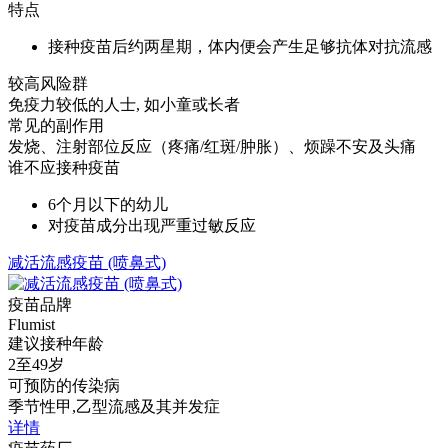
特点
接种疫苗后约两星期，体内便会产生足够抗体对抗流感
较高风险群
免疫力较低的人士, 如小童或长者
常见的副作用
发烧、注射部位反应（疼痛/红斑/肿胀）、烦躁不安及头痛
谁不应接种疫苗
6个月以下的幼儿
对疫苗成分出现严重过敏反应
减活流感疫苗 (喷鼻式)
疫苗品牌
Flumist
建议接种年龄
2至49岁
可预防的传染病
季节性甲,乙型流感及其并发症
详情