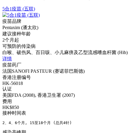
5合1疫苗 (五联)
疫苗品牌
Pentaxim (潘太欣)
建议接种年龄
2个月起
可预防的传染病
白喉、破伤风、百日咳、小儿麻痹及乙型流感嗜血杆菌 (Hib)
详情
疫苗药厂
法国SANOFI PASTEUR (赛诺菲巴斯德)
香港注册编号
HK-56018
认证
美国FDA (2008), 香港卫生署 (2007)
费用
HK$850
接种时间表
2、4、6个月, 15至18个月 (总共4针)
感染高峰期