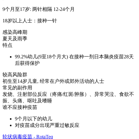
9个月至17岁: 两针相隔 12-24个月
18岁以上人士：接种一针
感染高峰期
夏天及雨季
特点
99.2%幼儿(9至18个月大) 在接种一剂日本脑炎疫苗28天
后获得保护
较高风险群
初生至14岁儿童, 经常在户外或郊外活动的人士
常见的副作用
发烧、注射部位反应（疼痛/红斑/肿胀）、异常哭泣、食欲不
振、头痛、呕吐及嗜睡
谁不应接种疫苗
9个月以下的幼儿
对疫苗成分出现严重过敏反应
轮状病毒疫苗 - RotaTeq