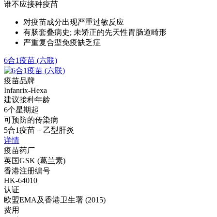
谁不应接种疫苗
对疫苗成分出现严重过敏反应
有肠套叠病史; 未矫正的先天性胃肠道畸形
严重复合型免疫缺乏症
6合1疫苗 (六联)
疫苗品牌
Infanrix-Hexa
建议接种年龄
6个星期起
可预防的传染病
5合1疫苗 + 乙型肝炎
详情
疫苗药厂
英国GSK (葛兰素)
香港注册编号
HK-64010
认证
欧盟EMA及香港卫生署 (2015)
费用