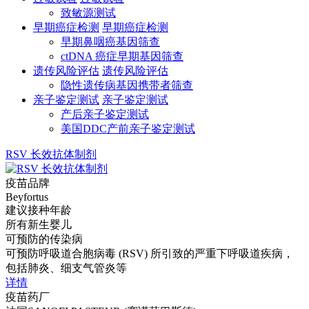
致敏源测试
早期癌症检测
早期癌症检测
早期鼻咽癌基因筛查
ctDNA 癌症早期基因筛查
遗传风险评估
遗传风险评估
隐性遗传病基因携带者筛查
亲子鉴定测试
亲子鉴定测试
产后亲子鉴定测试
美国DDC产前亲子鉴定测试
RSV 长效抗体制剂
疫苗品牌
Beyfortus
建议接种年龄
所有新生婴儿
可预防的传染病
可预防呼吸道合胞病毒 (RSV) 所引致的严重下呼吸道疾病，
包括肺炎、细支气管炎等
详情
疫苗药厂