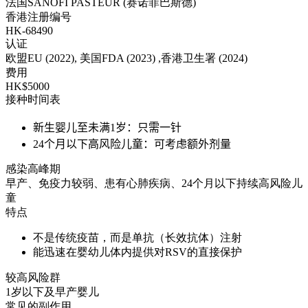
法国SANOFI PASTEUR (赛诺菲巴斯德)
香港注册编号
HK-68490
认证
欧盟EU (2022), 美国FDA (2023) ,香港卫生署 (2024)
费用
HK$5000
接种时间表
新生婴儿至未满1岁：只需一针
24个月以下高风险儿童：可考虑额外剂量
感染高峰期
早产、免疫力较弱、患有心肺疾病、24个月以下持续高风险儿
童
特点
不是传统疫苗，而是单抗（长效抗体）注射
能迅速在婴幼儿体内提供对RSV的直接保护
较高风险群
1岁以下及早产婴儿
常见的副作用