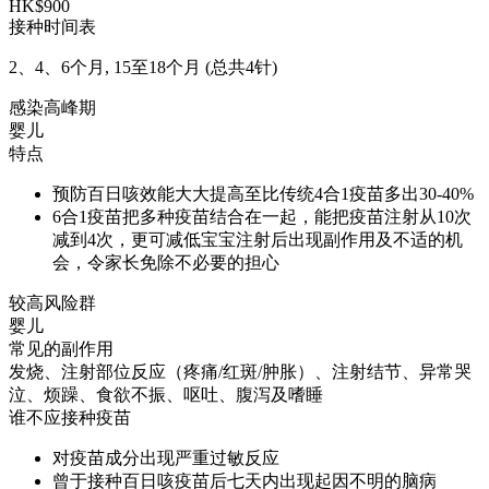
HK$900
接种时间表
2、4、6个月, 15至18个月 (总共4针)
感染高峰期
婴儿
特点
预防百日咳效能大大提高至比传统4合1疫苗多出30-40%
6合1疫苗把多种疫苗结合在一起，能把疫苗注射从10次
减到4次，更可减低宝宝注射后出现副作用及不适的机
会，令家长免除不必要的担心
较高风险群
婴儿
常见的副作用
发烧、注射部位反应（疼痛/红斑/肿胀）、注射结节、异常哭
泣、烦躁、食欲不振、呕吐、腹泻及嗜睡
谁不应接种疫苗
对疫苗成分出现严重过敏反应
曾于接种百日咳疫苗后七天内出现起因不明的脑病