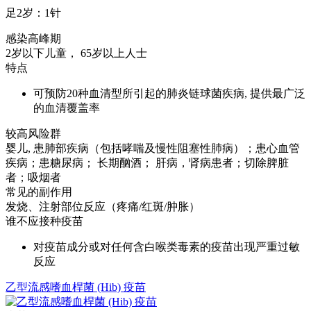
足2岁：1针
感染高峰期
2岁以下儿童， 65岁以上人士
特点
可预防20种血清型所引起的肺炎链球菌疾病, 提供最广泛
的血清覆盖率
较高风险群
婴儿, 患肺部疾病（包括哮喘及慢性阻塞性肺病）；患心血管
疾病；患糖尿病； 长期酗酒； 肝病，肾病患者；切除脾脏
者；吸烟者
常见的副作用
发烧、注射部位反应（疼痛/红斑/肿胀）
谁不应接种疫苗
对疫苗成分或对任何含白喉类毒素的疫苗出现严重过敏
反应
乙型流感嗜血桿菌 (Hib) 疫苗