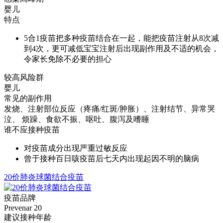
婴儿
特点
5合1疫苗把多种疫苗结合在一起，能把疫苗注射从8次减
到4次，更可减低宝宝注射后出现副作用及不适的机会，
令家长免除不必要的担心
较高风险群
婴儿
常见的副作用
发烧、注射部位反应（疼痛/红斑/肿胀）、注射结节、异常哭
泣、 烦躁、食欲不振、呕吐、腹泻及嗜睡
谁不应接种疫苗
对疫苗成分出现严重过敏反应
曾于接种百日咳疫苗后七天内出现起因不明的脑病
20价肺炎球菌结合疫苗
疫苗品牌
Prevenar 20
建议接种年龄