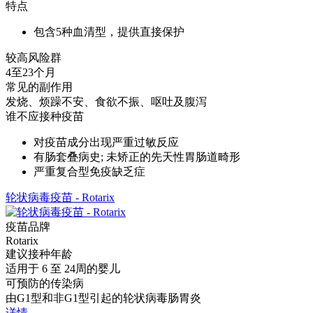
特点
包含5种血清型，提供直接保护
较高风险群
4至23个月
常见的副作用
发烧、烦躁不安、食欲不振、呕吐及腹泻
谁不应接种疫苗
对疫苗成分出现严重过敏反应
有肠套叠病史; 未矫正的先天性胃肠道畸形
严重复合型免疫缺乏症
轮状病毒疫苗 - Rotarix
疫苗品牌
Rotarix
建议接种年龄
适用于 6 至 24周的婴儿
可预防的传染病
由G1型和非G1型引起的轮状病毒肠胃炎
详情