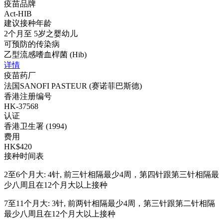
疫苗品牌
Act-HIB
建议接种年龄
2个月至 5岁之婴幼儿
可预防的传染病
乙型流感嗜血桿菌 (Hib)
详情
疫苗药厂
法国SANOFI PASTEUR (赛诺菲巴斯德)
香港注册编号
HK-37568
认证
香港卫生署 (1994)
费用
HK$420
接种时间表
2至6个月大: 4针, 前三针相隔最少4周，第四针跟第三针相隔最
少八周且在12个月大以上接种
7至11个月大: 3针, 前两针相隔最少4周，第三针跟第二针相隔
最少八周且在12个月大以上接种