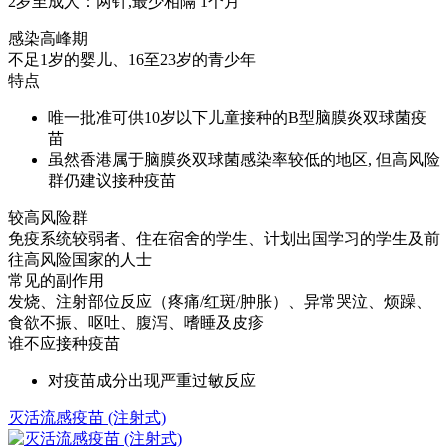
2岁至成人：两针,最少相隔 1个月
感染高峰期
不足1岁的婴儿、16至23岁的青少年
特点
唯一批准可供10岁以下儿童接种的B型脑膜炎双球菌疫
苗
虽然香港属于脑膜炎双球菌感染率较低的地区, 但高风险
群仍建议接种疫苗
较高风险群
免疫系统较弱者、住在宿舍的学生、计划出国学习的学生及前
往高风险国家的人士
常见的副作用
发烧、注射部位反应（疼痛/红斑/肿胀）、异常哭泣、烦躁、
食欲不振、呕吐、腹泻、嗜睡及皮疹
谁不应接种疫苗
对疫苗成分出现严重过敏反应
灭活流感疫苗 (注射式)