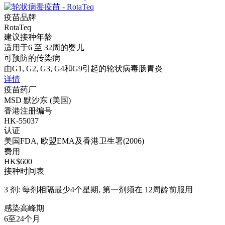
疫苗品牌
RotaTeq
建议接种年龄
适用于6 至 32周的婴儿
可预防的传染病
由G1, G2, G3, G4和G9引起的轮状病毒肠胃炎
详情
疫苗药厂
MSD 默沙东 (美国)
香港注册编号
HK-55037
认证
美国FDA, 欧盟EMA及香港卫生署(2006)
费用
HK$600
接种时间表
3 剂: 每剂相隔最少4个星期, 第一剂须在 12周龄前服用
感染高峰期
6至24个月