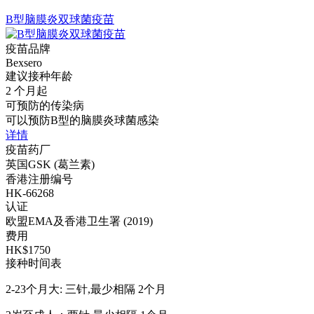
B型脑膜炎双球菌疫苗
疫苗品牌
Bexsero
建议接种年龄
2 个月起
可预防的传染病
可以预防B型的脑膜炎球菌感染
详情
疫苗药厂
英国GSK (葛兰素)
香港注册编号
HK-66268
认证
欧盟EMA及香港卫生署 (2019)
费用
HK$1750
接种时间表
2-23个月大: 三针,最少相隔 2个月