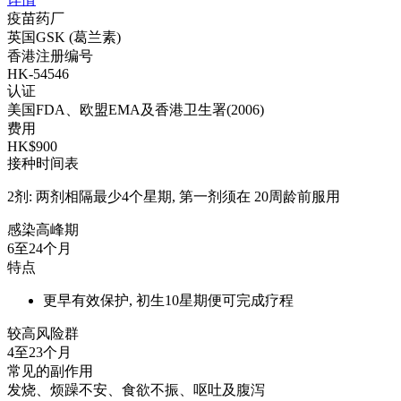
疫苗药厂
英国GSK (葛兰素)
香港注册编号
HK-54546
认证
美国FDA、欧盟EMA及香港卫生署(2006)
费用
HK$900
接种时间表
2剂: 两剂相隔最少4个星期, 第一剂须在 20周龄前服用
感染高峰期
6至24个月
特点
更早有效保护, 初生10星期便可完成疗程
较高风险群
4至23个月
常见的副作用
发烧、烦躁不安、食欲不振、呕吐及腹泻