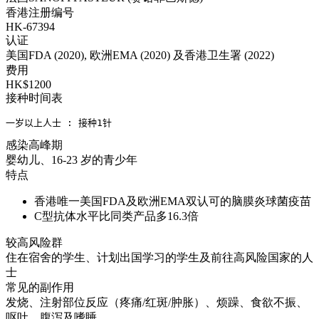
香港注册编号
HK-67394
认证
美国FDA (2020), 欧洲EMA (2020) 及香港卫生署 (2022)
费用
HK$1200
接种时间表
一岁以上人士 : 接种1针
感染高峰期
婴幼儿、16-23 岁的青少年
特点
香港唯一美国FDA及欧洲EMA双认可的脑膜炎球菌疫苗
C型抗体水平比同类产品多16.3倍
较高风险群
住在宿舍的学生、计划出国学习的学生及前往高风险国家的人
士
常见的副作用
发烧、注射部位反应（疼痛/红斑/肿胀）、烦躁、食欲不振、
呕吐、腹泻及嗜睡