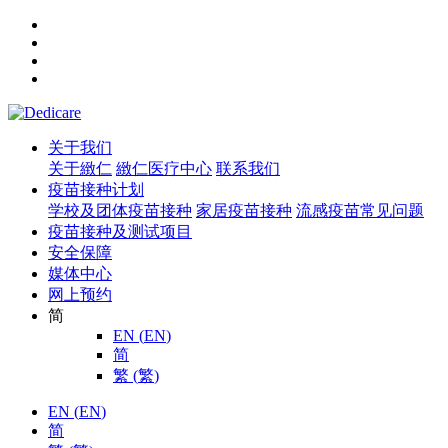
关于我们
关于緻仁
緻仁医疗中心
联系我们
疫苗接种计划
学校及团体疫苗接种
家居疫苗接种
流感疫苗常见问题
疫苗接种及测试项目
安全保障
媒体中心
网上预约
简
EN
(
EN
)
简
繁
(
繁
)
EN
(
EN
)
简