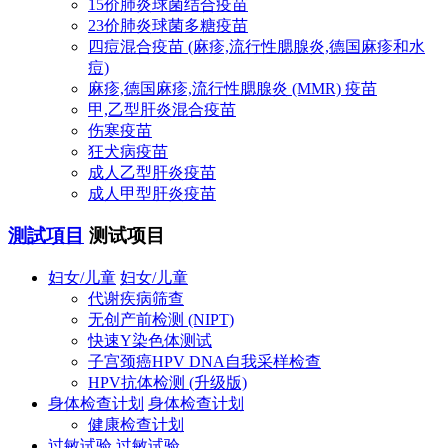
15价肺炎球菌结合疫苗
23价肺炎球菌多糖疫苗
四痘混合疫苗 (麻疹,流行性腮腺炎,德国麻疹和水
痘)
麻疹,德国麻疹,流行性腮腺炎 (MMR) 疫苗
甲,乙型肝炎混合疫苗
伤寒疫苗
狂犬病疫苗
成人乙型肝炎疫苗
成人甲型肝炎疫苗
測試項目
测试项目
妇女/儿童
妇女/儿童
代谢疾病筛查
无创产前检测 (NIPT)
快速Y染色体测试
子宫颈癌HPV DNA自我采样检查
HPV抗体检测 (升级版)
身体检查计划
身体检查计划
健康检查计划
过敏试验
过敏试验