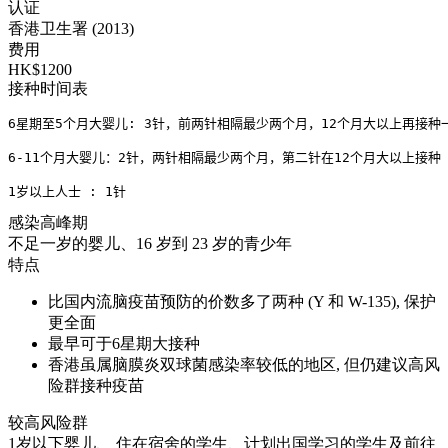
认证
香港卫生署 (2013)
费用
HK$1200
接种时间表
6星期至5个月大婴儿: 3针，前两针相隔最少两个月，12个月大以上再接种一
6-11个月大婴儿：2针，两针相隔最少两个月，第二针在12个月大以上接种
1岁以上人士 : 1针
感染高峰期
不足一岁的婴儿、16 岁到 23 岁的青少年
特点
比国内流脑疫苗预防的价数多了两种 (Y 和 W-135), 保护
更全面
最早可于6星期大接种
香港虽属脑膜炎双球菌感染率较低的地区, 但仍建议高风
险群接种疫苗
较高风险群
1岁以下婴儿、 住在宿舍的学生、计划出国学习的学生及前往