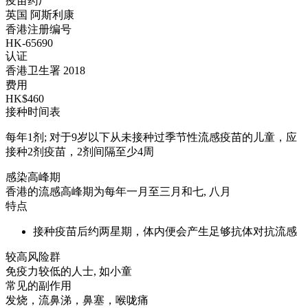
疫苗药厂
英国 阿斯利康
香港注册编号
HK-65690
认证
香港卫生署 2018
费用
HK$460
接种时间表
每年1剂; 对于9岁以下从未接种过季节性流感疫苗的儿童，应
接种2剂疫苗，2剂间隔至少4周
感染高峰期
香港的流感高峰期为每年一月至三月和七, 八月
特点
接种疫苗后约两星期，体内便会产生足够抗体对抗流感
较高风险群
免疫力较低的人士, 如小童
常见的副作用
发烧，流鼻涕，鼻塞，喉咙痛