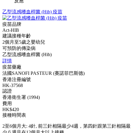
反應
乙型流感嗜血桿菌 (Hib) 疫苗
疫苗品牌
Act-HIB
建議接種年齡
2個月至5歲之嬰幼兒
可預防的傳染病
乙型流感嗜血桿菌 (Hib)
詳情
疫苗藥廠
法國SANOFI PASTEUR (賽諾菲巴斯德)
香港注冊編號
HK-37568
認證
香港衛生署 (1994)
費用
HK$420
接種時間表
2至6個月大: 4針, 前三針相隔最少4週，第四針跟第三針相隔最
少八週且在12個月大以上接種