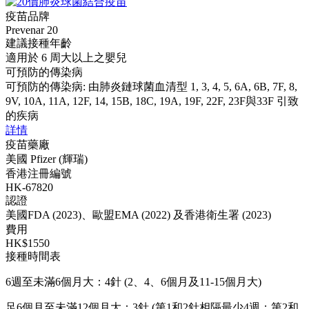
疫苗品牌
Prevenar 20
建議接種年齡
適用於 6 周大以上之嬰兒
可預防的傳染病
可預防的傳染病: 由肺炎鏈球菌血清型 1, 3, 4, 5, 6A, 6B, 7F, 8,
9V, 10A, 11A, 12F, 14, 15B, 18C, 19A, 19F, 22F, 23F與33F 引致
的疾病
詳情
疫苗藥廠
美國 Pfizer (輝瑞)
香港注冊編號
HK-67820
認證
美國FDA (2023)、歐盟EMA (2022) 及香港衛生署 (2023)
費用
HK$1550
接種時間表
6週至未滿6個月大：4針 (2、4、6個月及11-15個月大)
足6個月至未滿12個月大：3針 (第1和2針相隔最少4週；第2和