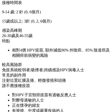
接種時間表
9-14 歲: 2 針 (0, 6個月)
15歲或以上: 3針 (0, 2, 6個月)
感染高峰期
26-30歲及46-55歲
特點
相對4價 HPV疫苗, 額外減低90% 外陰癌、85% 陰道癌及
相關癌前病變的風險
較高風險群
免疫系統較弱者;吸煙者;持續感染HPV病毒人士
常見的副作用
注射位置紅腫及痛、輕微發燒和頭痛
誰不應接種疫苗
對HPV子宮頸癌疫苗有過敏反應人士
對酵母過敏的人士
正在懷孕的婦女
有發燒、中度或嚴重疾病的人