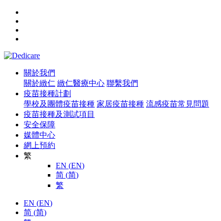
關於我們
關於緻仁
緻仁醫療中心
聯繫我們
疫苗接種計劃
學校及團體疫苗接種
家居疫苗接種
流感疫苗常見問題
疫苗接種及測試項目
安全保障
媒體中心
網上預約
繁
EN
(
EN
)
简
(
简
)
繁
EN
(
EN
)
简
(
简
)