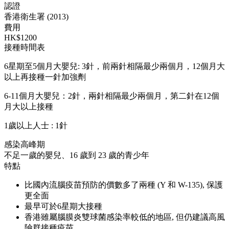
認證
香港衛生署 (2013)
費用
HK$1200
接種時間表
6星期至5個月大嬰兒: 3針，前兩針相隔最少兩個月，12個月大
以上再接種一針加強劑
6-11個月大嬰兒：2針，兩針相隔最少兩個月，第二針在12個
月大以上接種
1歲以上人士 : 1針
感染高峰期
不足一歲的嬰兒、16 歲到 23 歲的青少年
特點
比國內流腦疫苗預防的價數多了兩種 (Y 和 W-135), 保護
更全面
最早可於6星期大接種
香港雖屬腦膜炎雙球菌感染率較低的地區, 但仍建議高風
險群接種疫苗