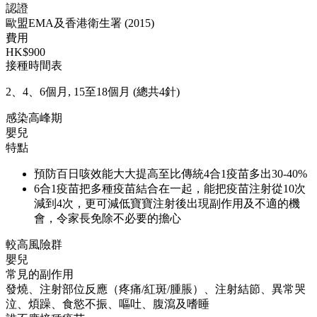
認證
歐盟EMA及香港衛生署 (2015)
費用
HK$900
接種時間表
2、4、6個月, 15至18個月 (總共4針)
感染高峰期
嬰兒
特點
預防百日咳效能大大提高至比傳統4合1疫苗多出30-40%
6合1疫苗把多種疫苗結合在一起，能把疫苗注射從10次
減到4次，更可減低寶寶注射後出現副作用及不適的機
會，令家長免除不必要的擔心
較高風險群
嬰兒
常見的副作用
發燒、注射部位反應（疼痛/紅斑/腫脹）、注射結節、異常哭
泣、煩躁、食慾不振、嘔吐、腹瀉及嗜睡