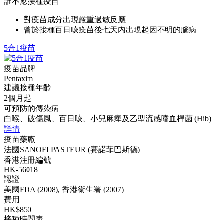
誰不應接種疫苗
對疫苗成分出現嚴重過敏反應
曾於接種百日咳疫苗後七天內出現起因不明的腦病
5合1疫苗
疫苗品牌
Pentaxim
建議接種年齡
2個月起
可預防的傳染病
白喉、破傷風、百日咳、小兒麻痺及乙型流感嗜血桿菌 (Hib)
詳情
疫苗藥廠
法國SANOFI PASTEUR (賽諾菲巴斯德)
香港注冊編號
HK-56018
認證
美國FDA (2008), 香港衛生署 (2007)
費用
HK$850
接種時間表