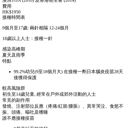
澳洲TGA (2010) 及香港衛生署 (2014)
費用
HK$1950
接種時間表
9個月至17歲: 兩針相隔 12-24個月
18歲以上人士：接種一針
感染高峰期
夏天及雨季
特點
99.2%幼兒(9至18個月大) 在接種一劑日本腦炎疫苗28天
後獲得保護
較高風險群
初生至14歲兒童, 經常在戶外或郊外活動的人士
常見的副作用
發燒、注射部位反應（疼痛/紅斑/腫脹）、異常哭泣、食慾不
振、頭痛、嘔吐及嗜睡
誰不應接種疫苗