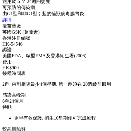
適用於 6 至 24週的嬰兒
可預防的傳染病
由G1型和非G1型引起的輪狀病毒腸胃炎
詳情
疫苗藥廠
英國GSK (葛蘭素)
香港注冊編號
HK-54546
認證
美國FDA、歐盟EMA及香港衛生署(2006)
費用
HK$900
接種時間表
2劑: 兩劑相隔最少4個星期, 第一劑須在 20週齡前服用
感染高峰期
6至24個月
特點
更早有效保護, 初生10星期便可完成療程
較高風險群