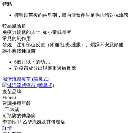
特點
接種疫苗後約兩星期，體內便會產生足夠抗體對抗流感
較高風險群
免疫力較低的人士, 如小童或長者
常見的副作用
發燒、注射部位反應（疼痛/紅斑/腫脹）、煩躁不安及頭痛
誰不應接種疫苗
6個月以下的幼兒
對疫苗成分出現嚴重過敏反應
減活流感疫苗 (噴鼻式)
疫苗品牌
Flumist
建議接種年齡
2至49歲
可預防的傳染病
季節性甲,乙型流感及其併發症
詳情