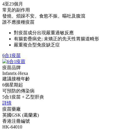
4至23個月
常見的副作用
發燒、煩躁不安、食慾不振、嘔吐及腹瀉
誰不應接種疫苗
對疫苗成分出現嚴重過敏反應
有腸套疊病史; 未矯正的先天性胃腸道畸形
嚴重複合型免疫缺乏症
6合1疫苗
疫苗品牌
Infanrix-Hexa
建議接種年齡
6個星期起
可預防的傳染病
5合1疫苗 + 乙型肝炎
詳情
疫苗藥廠
英國GSK (葛蘭素)
香港注冊編號
HK-64010