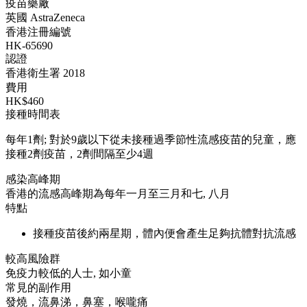
疫苗藥廠
英國 AstraZeneca
香港注冊編號
HK-65690
認證
香港衛生署 2018
費用
HK$460
接種時間表
每年1劑; 對於9歲以下從未接種過季節性流感疫苗的兒童，應
接種2劑疫苗，2劑間隔至少4週
感染高峰期
香港的流感高峰期為每年一月至三月和七, 八月
特點
接種疫苗後約兩星期，體內便會產生足夠抗體對抗流感
較高風險群
免疫力較低的人士, 如小童
常見的副作用
發燒，流鼻涕，鼻塞，喉嚨痛