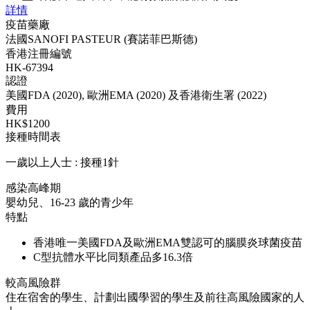
詳情
疫苗藥廠
法國SANOFI PASTEUR (賽諾菲巴斯德)
香港注冊編號
HK-67394
認證
美國FDA (2020), 歐洲EMA (2020) 及香港衛生署 (2022)
費用
HK$1200
接種時間表
一歲以上人士 : 接種1針
感染高峰期
嬰幼兒、16-23 歲的青少年
特點
香港唯一美國FDA及歐洲EMA雙認可的腦膜炎球菌疫苗
C型抗體水平比同類產品多16.3倍
較高風險群
住在宿舍的學生、計劃出國學習的學生及前往高風險國家的人