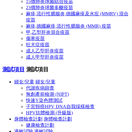
15價肺炎球菌結合疫苗
23價肺炎球菌多醣疫苗
麻疹,流行性腮腺炎,德國麻疹及水痘 (MMRV) 混合
疫苗
麻疹,德國麻疹,流行性腮腺炎 (MMR) 疫苗
甲,乙型肝炎混合疫苗
傷寒疫苗
狂犬症疫苗
成人乙型肝炎疫苗
成人甲型肝炎疫苗
測試項目
測試項目
婦女/兒童
婦女/兒童
代謝疾病篩查
無創產前檢測 (NIPT)
快速Y染色體測試
子宮頸癌HPV DNA自我採樣檢查
HPV抗體檢測 (升級版)
身體檢查計劃
身體檢查計劃
健康檢查計劃
過敏試驗
過敏試驗