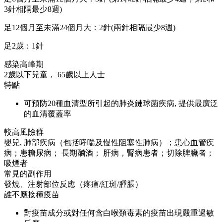
3針相隔最少8週)
足12個月至未滿24個月大：2針(兩針相隔最少8週)
足2歲：1針
感染高峰期
2歲以下兒童， 65歲以上人士
特點
可預防20種血清型所引起的肺炎鏈球菌疾病, 提供最廣泛
的血清覆蓋率
較高風險群
嬰兒, 肺部疾病（包括哮喘及慢性阻塞性肺病）；患心血管疾
病；患糖尿病； 長期酗酒； 肝病，腎病患者；切除脾臟者；
吸煙者
常見的副作用
發燒、注射部位反應（疼痛/紅斑/腫脹）
誰不應接種疫苗
對疫苗成分或對任何含白喉類毒素的疫苗出現嚴重過敏