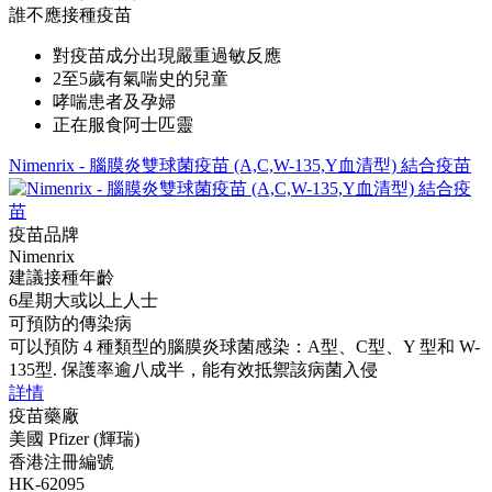
誰不應接種疫苗
對疫苗成分出現嚴重過敏反應
2至5歲有氣喘史的兒童
哮喘患者及孕婦
正在服食阿士匹靈
Nimenrix - 腦膜炎雙球菌疫苗 (A,C,W-135,Y血清型) 結合疫苗
疫苗品牌
Nimenrix
建議接種年齡
6星期大或以上人士
可預防的傳染病
可以預防 4 種類型的腦膜炎球菌感染：A型、C型、Y 型和 W-
135型. 保護率逾八成半，能有效抵禦該病菌入侵
詳情
疫苗藥廠
美國 Pfizer (輝瑞)
香港注冊編號
HK-62095