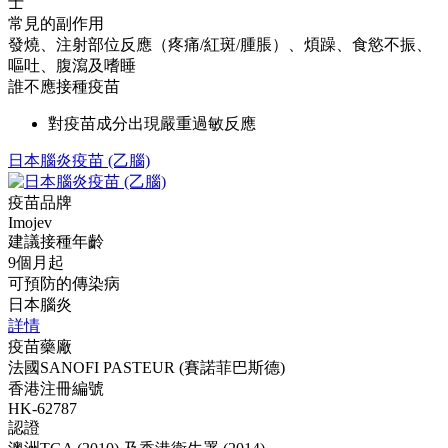
士
常見的副作用
發燒、注射部位反應（疼痛/紅斑/腫脹）、煩躁、食慾不振、
嘔吐、腹瀉及嗜睡
誰不應接種疫苗
對疫苗成分出現嚴重過敏反應
日本腦炎疫苗 (乙腦)
疫苗品牌
Imojev
建議接種年齡
9個月起
可預防的傳染病
日本腦炎
詳情
疫苗藥廠
法國SANOFI PASTEUR (賽諾菲巴斯德)
香港注冊編號
HK-62787
認證