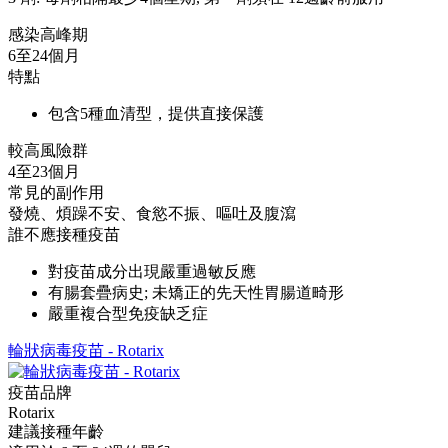
感染高峰期
6至24個月
特點
包含5種血清型，提供直接保護
較高風險群
4至23個月
常見的副作用
發燒、煩躁不安、食慾不振、嘔吐及腹瀉
誰不應接種疫苗
對疫苗成分出現嚴重過敏反應
有腸套疊病史; 未矯正的先天性胃腸道畸形
嚴重複合型免疫缺乏症
輪狀病毒疫苗 - Rotarix
疫苗品牌
Rotarix
建議接種年齡