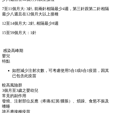
7至11個月大: 3針, 前兩針相隔最少4週，第三針跟第二針相隔
最少八週且在12個月大以上接種
12至14個月大: 2針, 相隔最少8週
15至59個月大：1針
感染高峰期
嬰兒
特點
如想減少注射次數，可考慮使用5合1或6合1疫苗，因其
已包含此疫苗
較高風險群
3個月至3歲之嬰幼兒
常見的副作用
發燒、注射部位反應（疼痛/紅斑/腫脹）、煩躁、食慾不振及
嗜睡
誰不應接種疫苗