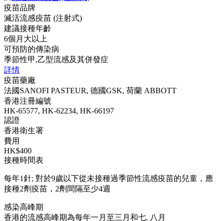
疫苗品牌
滅活流感疫苗 (注射式)
建議接種年齡
6個月大以上
可預防的傳染病
季節性甲,乙型流感及其併發症
詳情
疫苗藥廠
法國SANOFI PASTEUR, 德國GSK, 荷蘭 ABBOTT
香港注冊編號
HK-65577, HK-62234, HK-66197
認證
香港衛生署
費用
HK$400
接種時間表
每年1針; 對於9歲以下從未接種過季節性流感疫苗的兒童，應
接種2劑疫苗，2劑間隔至少4週
感染高峰期
香港的流感高峰期為每年一月至三月和七, 八月