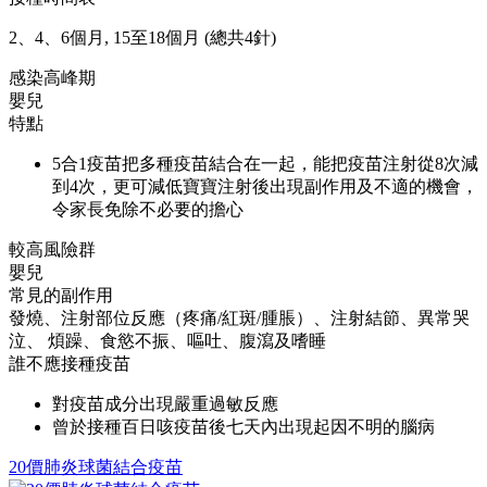
2、4、6個月, 15至18個月 (總共4針)
感染高峰期
嬰兒
特點
5合1疫苗把多種疫苗結合在一起，能把疫苗注射從8次減
到4次，更可減低寶寶注射後出現副作用及不適的機會，
令家長免除不必要的擔心
較高風險群
嬰兒
常見的副作用
發燒、注射部位反應（疼痛/紅斑/腫脹）、注射結節、異常哭
泣、 煩躁、食慾不振、嘔吐、腹瀉及嗜睡
誰不應接種疫苗
對疫苗成分出現嚴重過敏反應
曾於接種百日咳疫苗後七天內出現起因不明的腦病
20價肺炎球菌結合疫苗