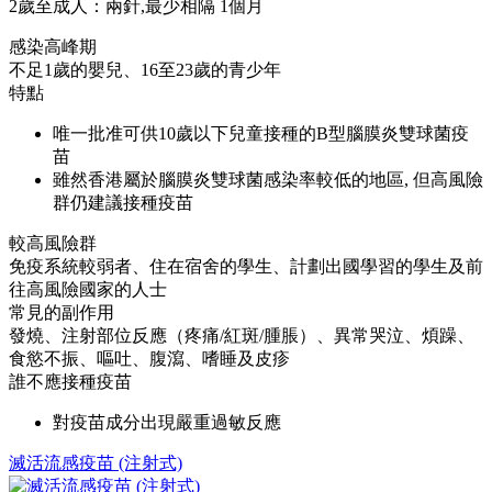
2歲至成人：兩針,最少相隔 1個月
感染高峰期
不足1歲的嬰兒、16至23歲的青少年
特點
唯一批准可供10歲以下兒童接種的B型腦膜炎雙球菌疫
苗
雖然香港屬於腦膜炎雙球菌感染率較低的地區, 但高風險
群仍建議接種疫苗
較高風險群
免疫系統較弱者、住在宿舍的學生、計劃出國學習的學生及前
往高風險國家的人士
常見的副作用
發燒、注射部位反應（疼痛/紅斑/腫脹）、異常哭泣、煩躁、
食慾不振、嘔吐、腹瀉、嗜睡及皮疹
誰不應接種疫苗
對疫苗成分出現嚴重過敏反應
滅活流感疫苗 (注射式)