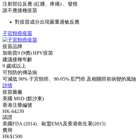
注射部位反應 (紅腫、疼痛) 、發燒
誰不應接種疫苗
對疫苗成分出現嚴重過敏反應
子宮頸癌疫苗
疫苗品牌
加衛苗9 (9價) HPV疫苗
建議接種年齡
9 歲或以上
可預防的傳染病
可減低 90% 子宮頸癌、90-95% 肛門癌 及相關癌前病變的風險
詳情
疫苗藥廠
美國 MSD (默沙東)
香港注冊編號
HK-64239
認證
美國FDA (2014)、歐盟EMA及香港衛生署(2015)
費用
HK$1500