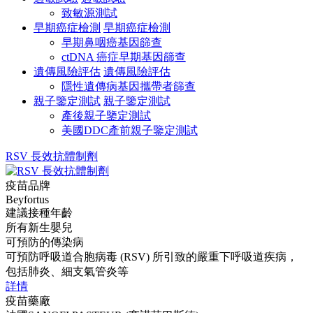
致敏源測試
早期癌症檢測
早期癌症檢測
早期鼻咽癌基因篩查
ctDNA 癌症早期基因篩查
遺傳風險評估
遺傳風險評估
隱性遺傳病基因攜帶者篩查
親子鑒定測試
親子鑒定測試
產後親子鑒定測試
美國DDC產前親子鑒定測試
RSV 長效抗體制劑
疫苗品牌
Beyfortus
建議接種年齡
所有新生嬰兒
可預防的傳染病
可預防呼吸道合胞病毒 (RSV) 所引致的嚴重下呼吸道疾病，
包括肺炎、細支氣管炎等
詳情
疫苗藥廠