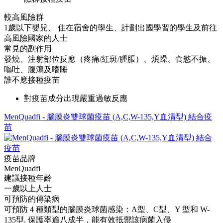
較高風險群
1歲以下嬰兒、 住在宿舍的學生、計劃出國學習的學生及前往
高風險國家的人士
常見的副作用
發燒、注射部位反應（疼痛/紅斑/腫脹）、煩躁、食慾不振、
嘔吐、腹瀉及嗜睡
誰不應接種疫苗
對疫苗成分出現嚴重過敏反應
MenQuadfi - 腦膜炎雙球菌疫苗 (A,C,W-135,Y血清型) 結合疫
苗
疫苗品牌
MenQuadfi
建議接種年齡
一歲以上人士
可預防的傳染病
可預防 4 種類型的腦膜炎球菌感染：A型、C型、Y 型和 W-
135型. 保護率逾八成半，能有效抵禦該病菌入侵