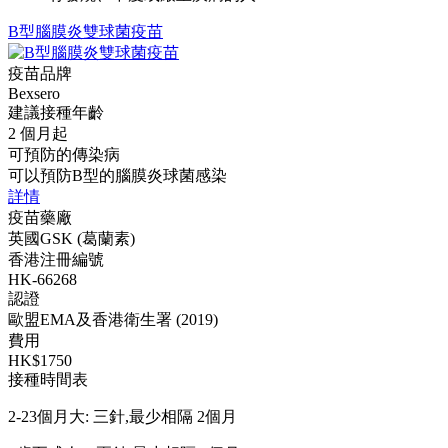
B型腦膜炎雙球菌疫苗
疫苗品牌
Bexsero
建議接種年齡
2 個月起
可預防的傳染病
可以預防B型的腦膜炎球菌感染
詳情
疫苗藥廠
英國GSK (葛蘭素)
香港注冊編號
HK-66268
認證
歐盟EMA及香港衛生署 (2019)
費用
HK$1750
接種時間表
2-23個月大: 三針,最少相隔 2個月