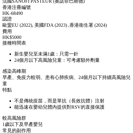
法國SANOFI PASTEUR (賽諾菲巴斯德)
香港注冊編號
HK-68490
認證
歐盟EU (2022), 美國FDA (2023) ,香港衛生署 (2024)
費用
HK$5000
接種時間表
新生嬰兒至未滿1歲：只需一針
24個月以下高風險兒童：可考慮額外劑量
感染高峰期
早產、免疫力較弱、患有心肺疾病、24個月以下持續高風險兒
童
特點
不是傳統疫苗，而是單抗（長效抗體）注射
能迅速在嬰幼兒體內提供對RSV的直接保護
較高風險群
1歲以下及早產嬰兒
常見的副作用