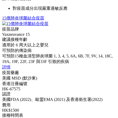
對疫苗成分出現嚴重過敏反應
15價肺炎球菌結合疫苗
疫苗品牌
Vaxneuvance 15
建議接種年齡
適用於 6 周大以上之嬰兒
可預防的傳染病
可預防15種血清型肺炎球菌 1, 3, 4, 5, 6A, 6B, 7F, 9V, 14, 18C,
19A, 19F, 22F, 23F 與33F 引致的疾病
詳情
疫苗藥廠
美國 MSD (默沙東)
香港注冊編號
HK-67575
認證
美國FDA (2022)、歐盟EMA (2021) 及香港衛生署(2022)
費用
HK$1500
接種時間表