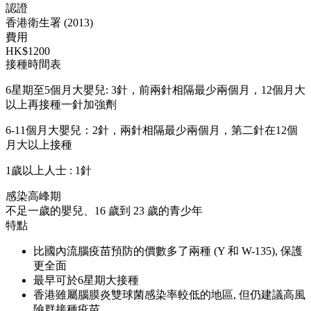
認證
香港衛生署 (2013)
費用
HK$1200
接種時間表
6星期至5個月大嬰兒: 3針，前兩針相隔最少兩個月，12個月大
以上再接種一針加強劑
6-11個月大嬰兒：2針，兩針相隔最少兩個月，第二針在12個
月大以上接種
1歲以上人士 : 1針
感染高峰期
不足一歲的嬰兒、16 歲到 23 歲的青少年
特點
比國內流腦疫苗預防的價數多了兩種 (Y 和 W-135), 保護
更全面
最早可於6星期大接種
香港雖屬腦膜炎雙球菌感染率較低的地區, 但仍建議高風
險群接種疫苗