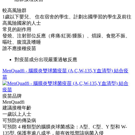
較高風險群
1歲以下嬰兒、 住在宿舍的學生、計劃出國學習的學生及前往
高風險國家的人士
常見的副作用
發燒、注射部位反應（疼痛/紅斑/腫脹）、煩躁、食慾不振、
嘔吐、腹瀉及嗜睡
誰不應接種疫苗
對疫苗成分出現嚴重過敏反應
MenQuadfi - 腦膜炎雙球菌疫苗 (A,C,W-135,Y血清型) 結合疫
苗
疫苗品牌
MenQuadfi
建議接種年齡
一歲以上人士
可預防的傳染病
可預防 4 種類型的腦膜炎球菌感染：A型、C型、Y 型和 W-
135型. 保護率逾八成半，能有效抵禦該病菌入侵