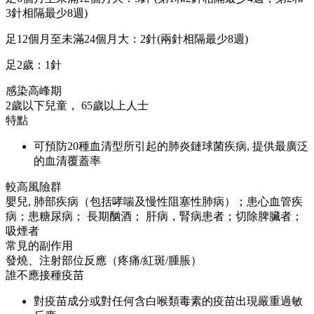
3針相隔最少8週)
足12個月至未滿24個月大：2針(兩針相隔最少8週)
足2歲：1針
感染高峰期
2歲以下兒童， 65歲以上人士
特點
可預防20種血清型所引起的肺炎鏈球菌疾病, 提供最廣泛
的血清覆蓋率
較高風險群
嬰兒, 肺部疾病（包括哮喘及慢性阻塞性肺病）；患心血管疾
病；患糖尿病； 長期酗酒； 肝病，腎病患者；切除脾臟者；
吸煙者
常見的副作用
發燒、注射部位反應（疼痛/紅斑/腫脹）
誰不應接種疫苗
對疫苗成分或對任何含白喉類毒素的疫苗出現嚴重過敏