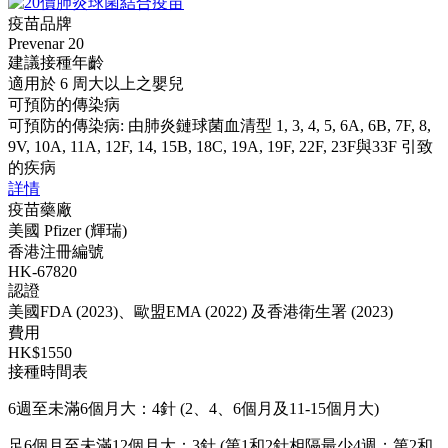
疫苗品牌
Prevenar 20
建議接種年齡
適用於 6 周大以上之嬰兒
可預防的傳染病
可預防的傳染病: 由肺炎鏈球菌血清型 1, 3, 4, 5, 6A, 6B, 7F, 8,
9V, 10A, 11A, 12F, 14, 15B, 18C, 19A, 19F, 22F, 23F與33F 引致
的疾病
詳情
疫苗藥廠
美國 Pfizer (輝瑞)
香港注冊編號
HK-67820
認證
美國FDA (2023)、歐盟EMA (2022) 及香港衛生署 (2023)
費用
HK$1550
接種時間表
6週至未滿6個月大：4針 (2、4、6個月及11-15個月大)
足6個月至未滿12個月大：3針 (第1和2針相隔最少4週；第2和