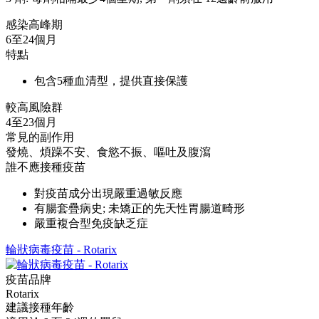
感染高峰期
6至24個月
特點
包含5種血清型，提供直接保護
較高風險群
4至23個月
常見的副作用
發燒、煩躁不安、食慾不振、嘔吐及腹瀉
誰不應接種疫苗
對疫苗成分出現嚴重過敏反應
有腸套疊病史; 未矯正的先天性胃腸道畸形
嚴重複合型免疫缺乏症
輪狀病毒疫苗 - Rotarix
疫苗品牌
Rotarix
建議接種年齡