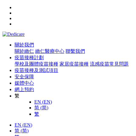
關於我們
關於緻仁
緻仁醫療中心
聯繫我們
疫苗接種計劃
學校及團體疫苗接種
家居疫苗接種
流感疫苗常見問題
疫苗接種及測試項目
安全保障
媒體中心
網上預約
繁
EN
(
EN
)
简
(
简
)
繁
EN
(
EN
)
简
(
简
)