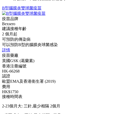
B型腦膜炎雙球菌疫苗
疫苗品牌
Bexsero
建議接種年齡
2 個月起
可預防的傳染病
可以預防B型的腦膜炎球菌感染
詳情
疫苗藥廠
英國GSK (葛蘭素)
香港注冊編號
HK-66268
認證
歐盟EMA及香港衛生署 (2019)
費用
HK$1750
接種時間表
2-23個月大: 三針,最少相隔 2個月