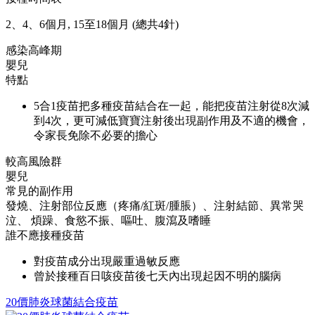
2、4、6個月, 15至18個月 (總共4針)
感染高峰期
嬰兒
特點
5合1疫苗把多種疫苗結合在一起，能把疫苗注射從8次減
到4次，更可減低寶寶注射後出現副作用及不適的機會，
令家長免除不必要的擔心
較高風險群
嬰兒
常見的副作用
發燒、注射部位反應（疼痛/紅斑/腫脹）、注射結節、異常哭
泣、 煩躁、食慾不振、嘔吐、腹瀉及嗜睡
誰不應接種疫苗
對疫苗成分出現嚴重過敏反應
曾於接種百日咳疫苗後七天內出現起因不明的腦病
20價肺炎球菌結合疫苗