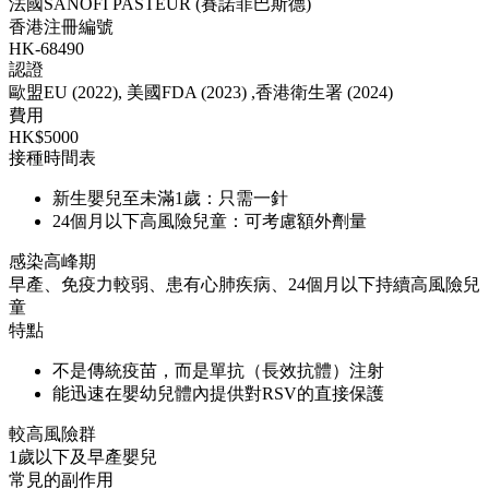
法國SANOFI PASTEUR (賽諾菲巴斯德)
香港注冊編號
HK-68490
認證
歐盟EU (2022), 美國FDA (2023) ,香港衛生署 (2024)
費用
HK$5000
接種時間表
新生嬰兒至未滿1歲：只需一針
24個月以下高風險兒童：可考慮額外劑量
感染高峰期
早產、免疫力較弱、患有心肺疾病、24個月以下持續高風險兒
童
特點
不是傳統疫苗，而是單抗（長效抗體）注射
能迅速在嬰幼兒體內提供對RSV的直接保護
較高風險群
1歲以下及早產嬰兒
常見的副作用