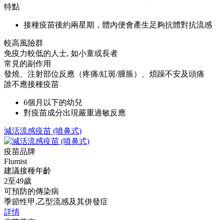
特點
接種疫苗後約兩星期，體內便會產生足夠抗體對抗流感
較高風險群
免疫力較低的人士, 如小童或長者
常見的副作用
發燒、注射部位反應（疼痛/紅斑/腫脹）、煩躁不安及頭痛
誰不應接種疫苗
6個月以下的幼兒
對疫苗成分出現嚴重過敏反應
減活流感疫苗 (噴鼻式)
疫苗品牌
Flumist
建議接種年齡
2至49歲
可預防的傳染病
季節性甲,乙型流感及其併發症
詳情