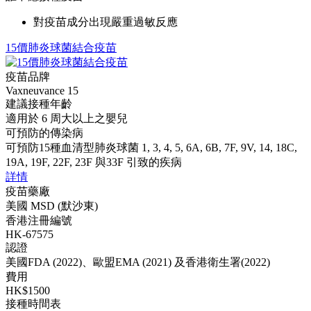
對疫苗成分出現嚴重過敏反應
15價肺炎球菌結合疫苗
疫苗品牌
Vaxneuvance 15
建議接種年齡
適用於 6 周大以上之嬰兒
可預防的傳染病
可預防15種血清型肺炎球菌 1, 3, 4, 5, 6A, 6B, 7F, 9V, 14, 18C,
19A, 19F, 22F, 23F 與33F 引致的疾病
詳情
疫苗藥廠
美國 MSD (默沙東)
香港注冊編號
HK-67575
認證
美國FDA (2022)、歐盟EMA (2021) 及香港衛生署(2022)
費用
HK$1500
接種時間表