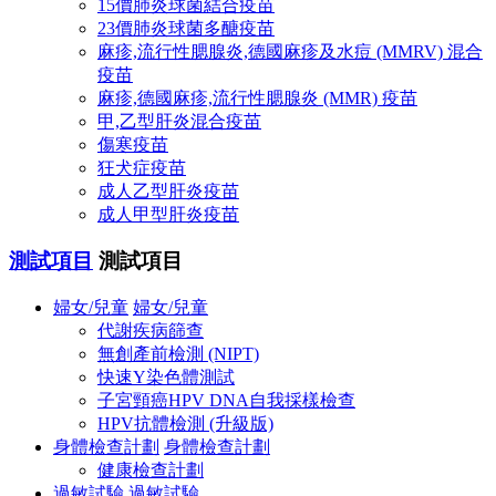
15價肺炎球菌結合疫苗
23價肺炎球菌多醣疫苗
麻疹,流行性腮腺炎,德國麻疹及水痘 (MMRV) 混合
疫苗
麻疹,德國麻疹,流行性腮腺炎 (MMR) 疫苗
甲,乙型肝炎混合疫苗
傷寒疫苗
狂犬症疫苗
成人乙型肝炎疫苗
成人甲型肝炎疫苗
測試項目
測試項目
婦女/兒童
婦女/兒童
代謝疾病篩查
無創產前檢測 (NIPT)
快速Y染色體測試
子宮頸癌HPV DNA自我採樣檢查
HPV抗體檢測 (升級版)
身體檢查計劃
身體檢查計劃
健康檢查計劃
過敏試驗
過敏試驗