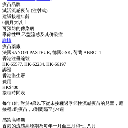
疫苗品牌
滅活流感疫苗 (注射式)
建議接種年齡
6個月大以上
可預防的傳染病
季節性甲,乙型流感及其併發症
詳情
疫苗藥廠
法國SANOFI PASTEUR, 德國GSK, 荷蘭 ABBOTT
香港注冊編號
HK-65577, HK-62234, HK-66197
認證
香港衛生署
費用
HK$400
接種時間表
每年1針; 對於9歲以下從未接種過季節性流感疫苗的兒童，應
接種2劑疫苗，2劑間隔至少4週
感染高峰期
香港的流感高峰期為每年一月至三月和七, 八月