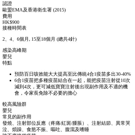
認證
歐盟EMA及香港衛生署 (2015)
費用
HK$900
接種時間表
2、4、6個月, 15至18個月 (總共4針)
感染高峰期
嬰兒
特點
預防百日咳效能大大提高至比傳統4合1疫苗多出30-40%
6合1疫苗把多種疫苗結合在一起，能把疫苗注射從10次
減到4次，更可減低寶寶注射後出現副作用及不適的機
會，令家長免除不必要的擔心
較高風險群
嬰兒
常見的副作用
發燒、注射部位反應（疼痛/紅斑/腫脹）、注射結節、異常哭
泣、煩躁、食慾不振、嘔吐、腹瀉及嗜睡