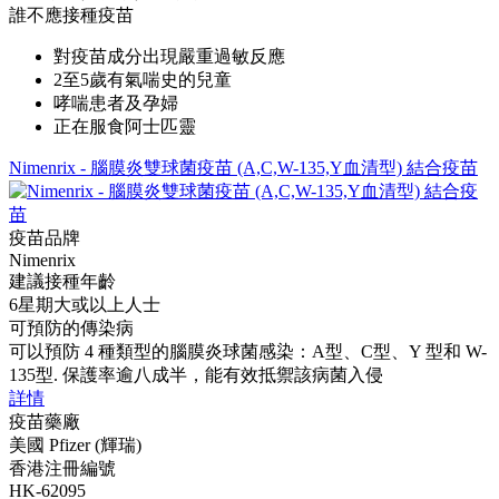
誰不應接種疫苗
對疫苗成分出現嚴重過敏反應
2至5歲有氣喘史的兒童
哮喘患者及孕婦
正在服食阿士匹靈
Nimenrix - 腦膜炎雙球菌疫苗 (A,C,W-135,Y血清型) 結合疫苗
疫苗品牌
Nimenrix
建議接種年齡
6星期大或以上人士
可預防的傳染病
可以預防 4 種類型的腦膜炎球菌感染：A型、C型、Y 型和 W-
135型. 保護率逾八成半，能有效抵禦該病菌入侵
詳情
疫苗藥廠
美國 Pfizer (輝瑞)
香港注冊編號
HK-62095