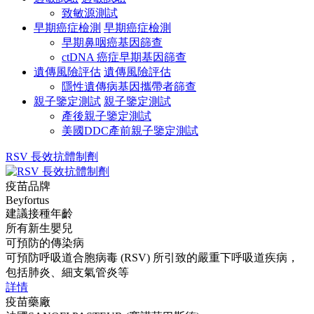
致敏源測試
早期癌症檢測
早期癌症檢測
早期鼻咽癌基因篩查
ctDNA 癌症早期基因篩查
遺傳風險評估
遺傳風險評估
隱性遺傳病基因攜帶者篩查
親子鑒定測試
親子鑒定測試
產後親子鑒定測試
美國DDC產前親子鑒定測試
RSV 長效抗體制劑
疫苗品牌
Beyfortus
建議接種年齡
所有新生嬰兒
可預防的傳染病
可預防呼吸道合胞病毒 (RSV) 所引致的嚴重下呼吸道疾病，
包括肺炎、細支氣管炎等
詳情
疫苗藥廠