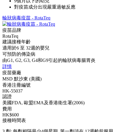
9個月以下的幼兒
對疫苗成分出現嚴重過敏反應
輪狀病毒疫苗 - RotaTeq
疫苗品牌
RotaTeq
建議接種年齡
適用於6 至 32週的嬰兒
可預防的傳染病
由G1, G2, G3, G4和G9引起的輪狀病毒腸胃炎
詳情
疫苗藥廠
MSD 默沙東 (美國)
香港注冊編號
HK-55037
認證
美國FDA, 歐盟EMA及香港衛生署(2006)
費用
HK$600
接種時間表
3 劑: 每劑相隔最少4個星期, 第一劑須在 12週齡前服用