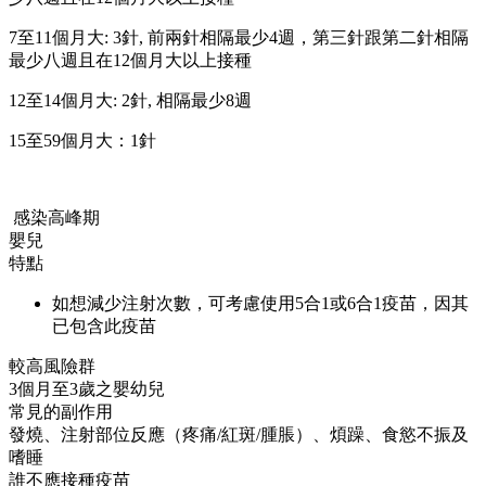
7至11個月大: 3針, 前兩針相隔最少4週，第三針跟第二針相隔
最少八週且在12個月大以上接種
12至14個月大: 2針, 相隔最少8週
15至59個月大：1針
感染高峰期
嬰兒
特點
如想減少注射次數，可考慮使用5合1或6合1疫苗，因其
已包含此疫苗
較高風險群
3個月至3歲之嬰幼兒
常見的副作用
發燒、注射部位反應（疼痛/紅斑/腫脹）、煩躁、食慾不振及
嗜睡
誰不應接種疫苗