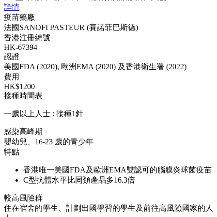
詳情
疫苗藥廠
法國SANOFI PASTEUR (賽諾菲巴斯德)
香港注冊編號
HK-67394
認證
美國FDA (2020), 歐洲EMA (2020) 及香港衛生署 (2022)
費用
HK$1200
接種時間表
一歲以上人士 : 接種1針
感染高峰期
嬰幼兒、16-23 歲的青少年
特點
香港唯一美國FDA及歐洲EMA雙認可的腦膜炎球菌疫苗
C型抗體水平比同類產品多16.3倍
較高風險群
住在宿舍的學生、計劃出國學習的學生及前往高風險國家的人