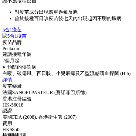
誰不應接種疫苗
對疫苗成分出現嚴重過敏反應
曾於接種百日咳疫苗後七天內出現起因不明的腦病
5合1疫苗
疫苗品牌
Pentaxim
建議接種年齡
2個月起
可預防的傳染病
白喉、破傷風、百日咳、小兒麻痺及乙型流感嗜血桿菌 (Hib)
詳情
疫苗藥廠
法國SANOFI PASTEUR (賽諾菲巴斯德)
香港注冊編號
HK-56018
認證
美國FDA (2008), 香港衛生署 (2007)
費用
HK$850
接種時間表