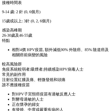
接種時間表
9-14 歲: 2 針 (0, 6個月)
15歲或以上: 3針 (0, 2, 6個月)
感染高峰期
26-30歲及46-55歲
特點
相對4價 HPV疫苗, 額外減低90% 外陰癌、85% 陰道癌及
相關癌前病變的風險
較高風險群
免疫系統較弱者;吸煙者;持續感染HPV病毒人士
常見的副作用
注射位置紅腫及痛、輕微發燒和頭痛
誰不應接種疫苗
對HPV子宮頸癌疫苗有過敏反應人士
對酵母過敏的人士
正在懷孕的婦女
有發燒、中度或嚴重疾病的人