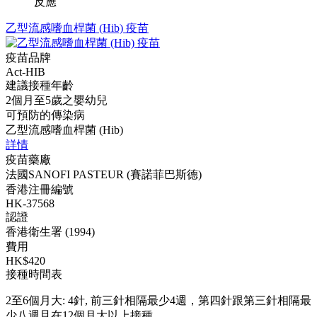
反應
乙型流感嗜血桿菌 (Hib) 疫苗
疫苗品牌
Act-HIB
建議接種年齡
2個月至5歲之嬰幼兒
可預防的傳染病
乙型流感嗜血桿菌 (Hib)
詳情
疫苗藥廠
法國SANOFI PASTEUR (賽諾菲巴斯德)
香港注冊編號
HK-37568
認證
香港衛生署 (1994)
費用
HK$420
接種時間表
2至6個月大: 4針, 前三針相隔最少4週，第四針跟第三針相隔最
少八週且在12個月大以上接種