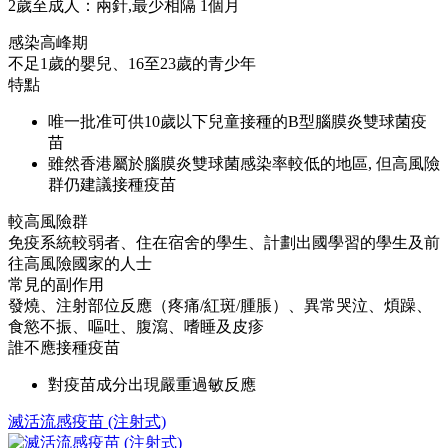
2歲至成人：兩針,最少相隔 1個月
感染高峰期
不足1歲的嬰兒、16至23歲的青少年
特點
唯一批准可供10歲以下兒童接種的B型腦膜炎雙球菌疫
苗
雖然香港屬於腦膜炎雙球菌感染率較低的地區, 但高風險
群仍建議接種疫苗
較高風險群
免疫系統較弱者、住在宿舍的學生、計劃出國學習的學生及前
往高風險國家的人士
常見的副作用
發燒、注射部位反應（疼痛/紅斑/腫脹）、異常哭泣、煩躁、
食慾不振、嘔吐、腹瀉、嗜睡及皮疹
誰不應接種疫苗
對疫苗成分出現嚴重過敏反應
滅活流感疫苗 (注射式)