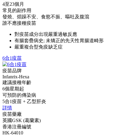
4至23個月
常見的副作用
發燒、煩躁不安、食慾不振、嘔吐及腹瀉
誰不應接種疫苗
對疫苗成分出現嚴重過敏反應
有腸套疊病史; 未矯正的先天性胃腸道畸形
嚴重複合型免疫缺乏症
6合1疫苗
疫苗品牌
Infanrix-Hexa
建議接種年齡
6個星期起
可預防的傳染病
5合1疫苗 + 乙型肝炎
詳情
疫苗藥廠
英國GSK (葛蘭素)
香港注冊編號
HK-64010