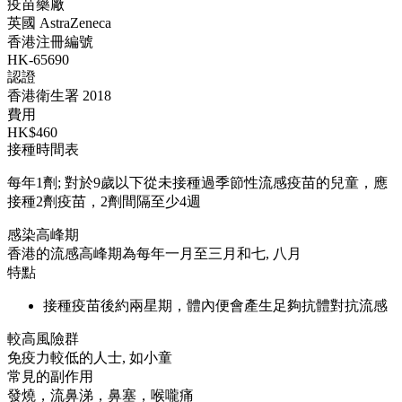
疫苗藥廠
英國 AstraZeneca
香港注冊編號
HK-65690
認證
香港衛生署 2018
費用
HK$460
接種時間表
每年1劑; 對於9歲以下從未接種過季節性流感疫苗的兒童，應
接種2劑疫苗，2劑間隔至少4週
感染高峰期
香港的流感高峰期為每年一月至三月和七, 八月
特點
接種疫苗後約兩星期，體內便會產生足夠抗體對抗流感
較高風險群
免疫力較低的人士, 如小童
常見的副作用
發燒，流鼻涕，鼻塞，喉嚨痛