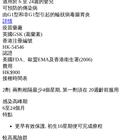
適用於 6 至 24週的嬰兒
可預防的傳染病
由G1型和非G1型引起的輪狀病毒腸胃炎
詳情
疫苗藥廠
英國GSK (葛蘭素)
香港注冊編號
HK-54546
認證
美國FDA、歐盟EMA及香港衛生署(2006)
費用
HK$900
接種時間表
2劑: 兩劑相隔最少4個星期, 第一劑須在 20週齡前服用
感染高峰期
6至24個月
特點
更早有效保護, 初生10星期便可完成療程
較高風險群