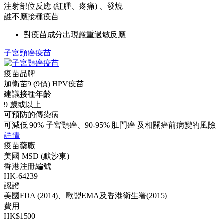
注射部位反應 (紅腫、疼痛) 、發燒
誰不應接種疫苗
對疫苗成分出現嚴重過敏反應
子宮頸癌疫苗
疫苗品牌
加衛苗9 (9價) HPV疫苗
建議接種年齡
9 歲或以上
可預防的傳染病
可減低 90% 子宮頸癌、90-95% 肛門癌 及相關癌前病變的風險
詳情
疫苗藥廠
美國 MSD (默沙東)
香港注冊編號
HK-64239
認證
美國FDA (2014)、歐盟EMA及香港衛生署(2015)
費用
HK$1500