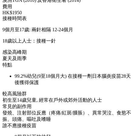
澳洲TGA (2010) 及香港衛生署 (2014)
費用
HK$1950
接種時間表
9個月至17歲: 兩針相隔 12-24個月
18歲以上人士：接種一針
感染高峰期
夏天及雨季
特點
99.2%幼兒(9至18個月大) 在接種一劑日本腦炎疫苗28天
後獲得保護
較高風險群
初生至14歲兒童, 經常在戶外或郊外活動的人士
常見的副作用
發燒、注射部位反應（疼痛/紅斑/腫脹）、異常哭泣、食慾不
振、頭痛、嘔吐及嗜睡
誰不應接種疫苗