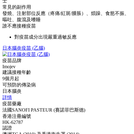
士
常見的副作用
發燒、注射部位反應（疼痛/紅斑/腫脹）、煩躁、食慾不振、
嘔吐、腹瀉及嗜睡
誰不應接種疫苗
對疫苗成分出現嚴重過敏反應
日本腦炎疫苗 (乙腦)
疫苗品牌
Imojev
建議接種年齡
9個月起
可預防的傳染病
日本腦炎
詳情
疫苗藥廠
法國SANOFI PASTEUR (賽諾菲巴斯德)
香港注冊編號
HK-62787
認證