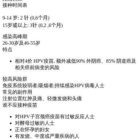
接种时间表
9-14 岁: 2 针 (0,6个月)
15岁或以上: 3针 (0,2 ,6个月)
感染高峰期
26-30岁及46-55岁
特点
相对4价 HPV疫苗, 额外减低90% 外阴癌、85% 阴道癌及
相关癌前病变的风险
较高风险群
免疫系统较弱者;吸烟者;持续感染HPV病毒人士
常见的副作用
注射位置红肿及痛、轻微发烧和头痛
谁不应接种疫苗
对HPV子宫颈癌疫苗有过敏反应人士
对酵母过敏的人士
正在怀孕的妇女
有发烧、中度或严重疾病的人