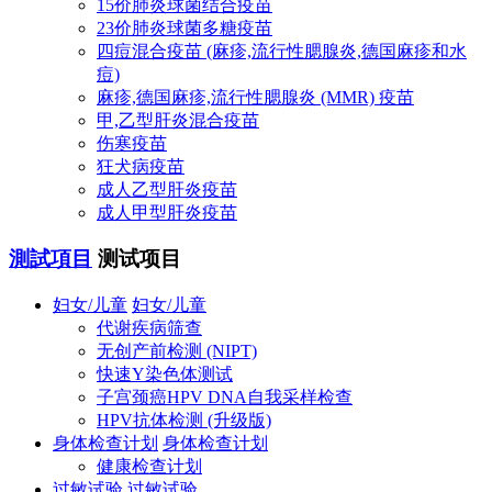
15价肺炎球菌结合疫苗
23价肺炎球菌多糖疫苗
四痘混合疫苗 (麻疹,流行性腮腺炎,德国麻疹和水
痘)
麻疹,德国麻疹,流行性腮腺炎 (MMR) 疫苗
甲,乙型肝炎混合疫苗
伤寒疫苗
狂犬病疫苗
成人乙型肝炎疫苗
成人甲型肝炎疫苗
測試項目
测试项目
妇女/儿童
妇女/儿童
代谢疾病筛查
无创产前检测 (NIPT)
快速Y染色体测试
子宫颈癌HPV DNA自我采样检查
HPV抗体检测 (升级版)
身体检查计划
身体检查计划
健康检查计划
过敏试验
过敏试验