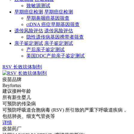
致敏源测试
早期癌症检测
早期癌症检测
早期鼻咽癌基因筛查
ctDNA 癌症早期基因筛查
遗传风险评估
遗传风险评估
隐性遗传病基因携带者筛查
亲子鉴定测试
亲子鉴定测试
产后亲子鉴定测试
美国DDC产前亲子鉴定测试
RSV 长效抗体制剂
疫苗品牌
Beyfortus
建议接种年龄
所有新生婴儿
可预防的传染病
可预防呼吸道合胞病毒 (RSV) 所引致的严重下呼吸道疾病，
包括肺炎、细支气管炎等
详情
疫苗药厂