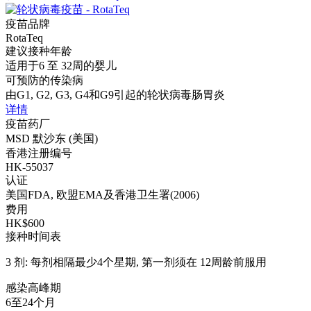
疫苗品牌
RotaTeq
建议接种年龄
适用于6 至 32周的婴儿
可预防的传染病
由G1, G2, G3, G4和G9引起的轮状病毒肠胃炎
详情
疫苗药厂
MSD 默沙东 (美国)
香港注册编号
HK-55037
认证
美国FDA, 欧盟EMA及香港卫生署(2006)
费用
HK$600
接种时间表
3 剂: 每剂相隔最少4个星期, 第一剂须在 12周龄前服用
感染高峰期
6至24个月