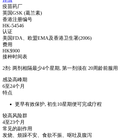
疫苗药厂
英国GSK (葛兰素)
香港注册编号
HK-54546
认证
美国FDA、欧盟EMA及香港卫生署(2006)
费用
HK$900
接种时间表
2剂: 两剂相隔最少4个星期, 第一剂须在 20周龄前服用
感染高峰期
6至24个月
特点
更早有效保护, 初生10星期便可完成疗程
较高风险群
4至23个月
常见的副作用
发烧、烦躁不安、食欲不振、呕吐及腹泻