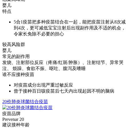
婴儿
特点
5合1疫苗把多种疫苗结合在一起，能把疫苗注射从8次减
到4次，更可减低宝宝注射后出现副作用及不适的机会，
令家长免除不必要的担心
较高风险群
婴儿
常见的副作用
发烧、注射部位反应（疼痛/红斑/肿胀）、注射结节、异常哭
泣、 烦躁、食欲不振、呕吐、腹泻及嗜睡
谁不应接种疫苗
对疫苗成分出现严重过敏反应
曾于接种百日咳疫苗后七天内出现起因不明的脑病
20价肺炎球菌结合疫苗
疫苗品牌
Prevenar 20
建议接种年龄