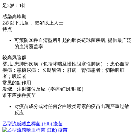
足2岁：1针
感染高峰期
2岁以下儿童， 65岁以上人士
特点
可预防20种血清型所引起的肺炎链球菌疾病, 提供最广泛
的血清覆盖率
较高风险群
婴儿, 患肺部疾病（包括哮喘及慢性阻塞性肺病）；患心血管
疾病；患糖尿病； 长期酗酒； 肝病，肾病患者；切除脾脏
者；吸烟者
常见的副作用
发烧、注射部位反应（疼痛/红斑/肿胀）
谁不应接种疫苗
对疫苗成分或对任何含白喉类毒素的疫苗出现严重过敏
反应
乙型流感嗜血桿菌 (Hib) 疫苗