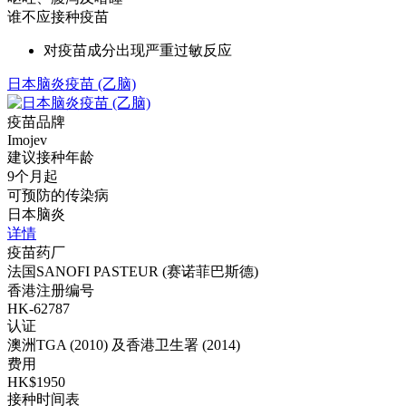
谁不应接种疫苗
对疫苗成分出现严重过敏反应
日本脑炎疫苗 (乙脑)
疫苗品牌
Imojev
建议接种年龄
9个月起
可预防的传染病
日本脑炎
详情
疫苗药厂
法国SANOFI PASTEUR (赛诺菲巴斯德)
香港注册编号
HK-62787
认证
澳洲TGA (2010) 及香港卫生署 (2014)
费用
HK$1950
接种时间表