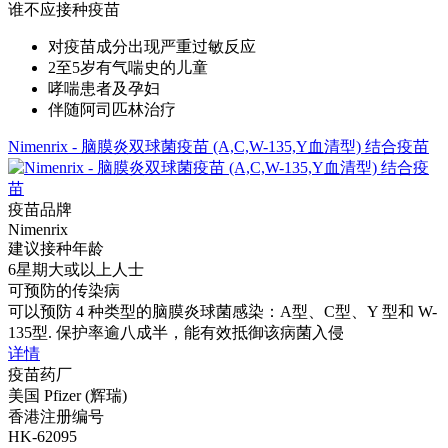
谁不应接种疫苗
对疫苗成分出现严重过敏反应
2至5岁有气喘史的儿童
哮喘患者及孕妇
伴随阿司匹林治疗
Nimenrix - 脑膜炎双球菌疫苗 (A,C,W-135,Y血清型) 结合疫苗
疫苗品牌
Nimenrix
建议接种年龄
6星期大或以上人士
可预防的传染病
可以预防 4 种类型的脑膜炎球菌感染：A型、C型、Y 型和 W-
135型. 保护率逾八成半，能有效抵御该病菌入侵
详情
疫苗药厂
美国 Pfizer (辉瑞)
香港注册编号
HK-62095