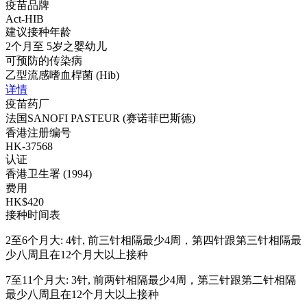
疫苗品牌
Act-HIB
建议接种年龄
2个月至 5岁之婴幼儿
可预防的传染病
乙型流感嗜血桿菌 (Hib)
详情
疫苗药厂
法国SANOFI PASTEUR (赛诺菲巴斯德)
香港注册编号
HK-37568
认证
香港卫生署 (1994)
费用
HK$420
接种时间表
2至6个月大: 4针, 前三针相隔最少4周，第四针跟第三针相隔最
少八周且在12个月大以上接种
7至11个月大: 3针, 前两针相隔最少4周，第三针跟第二针相隔
最少八周且在12个月大以上接种