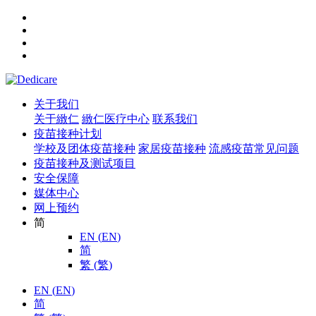
关于我们
关于緻仁
緻仁医疗中心
联系我们
疫苗接种计划
学校及团体疫苗接种
家居疫苗接种
流感疫苗常见问题
疫苗接种及测试项目
安全保障
媒体中心
网上预约
简
EN
(
EN
)
简
繁
(
繁
)
EN
(
EN
)
简