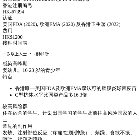
香港注册编号
HK-67394
认证
美国FDA (2020), 欧洲EMA (2020) 及香港卫生署 (2022)
费用
HK$1200
接种时间表
一岁以上人士 : 接种1针
感染高峰期
婴幼儿、16-23 岁的青少年
特点
香港唯一美国FDA及欧洲EMA双认可的脑膜炎球菌疫苗
C型抗体水平比同类产品多16.3倍
较高风险群
住在宿舍的学生、计划出国学习的学生及前往高风险国家的人
士
常见的副作用
发烧、注射部位反应（疼痛/红斑/肿胀）、烦躁、食欲不振、
呕吐、腹泻及嗜睡