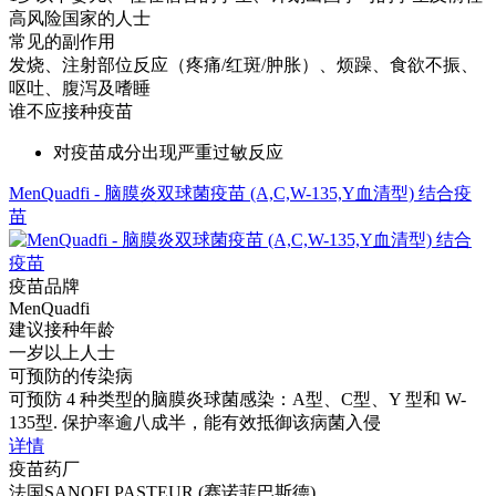
高风险国家的人士
常见的副作用
发烧、注射部位反应（疼痛/红斑/肿胀）、烦躁、食欲不振、
呕吐、腹泻及嗜睡
谁不应接种疫苗
对疫苗成分出现严重过敏反应
MenQuadfi - 脑膜炎双球菌疫苗 (A,C,W-135,Y血清型) 结合疫
苗
疫苗品牌
MenQuadfi
建议接种年龄
一岁以上人士
可预防的传染病
可预防 4 种类型的脑膜炎球菌感染：A型、C型、Y 型和 W-
135型. 保护率逾八成半，能有效抵御该病菌入侵
详情
疫苗药厂
法国SANOFI PASTEUR (赛诺菲巴斯德)