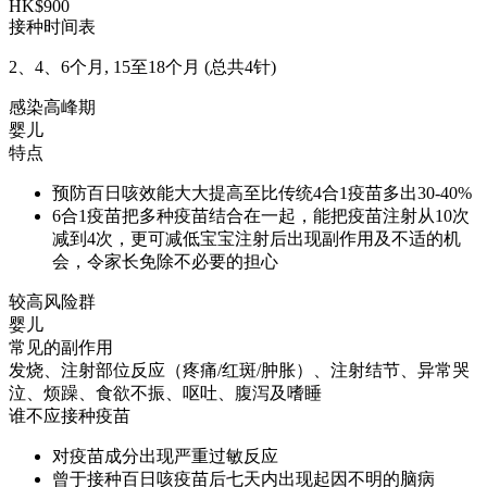
HK$900
接种时间表
2、4、6个月, 15至18个月 (总共4针)
感染高峰期
婴儿
特点
预防百日咳效能大大提高至比传统4合1疫苗多出30-40%
6合1疫苗把多种疫苗结合在一起，能把疫苗注射从10次
减到4次，更可减低宝宝注射后出现副作用及不适的机
会，令家长免除不必要的担心
较高风险群
婴儿
常见的副作用
发烧、注射部位反应（疼痛/红斑/肿胀）、注射结节、异常哭
泣、烦躁、食欲不振、呕吐、腹泻及嗜睡
谁不应接种疫苗
对疫苗成分出现严重过敏反应
曾于接种百日咳疫苗后七天内出现起因不明的脑病