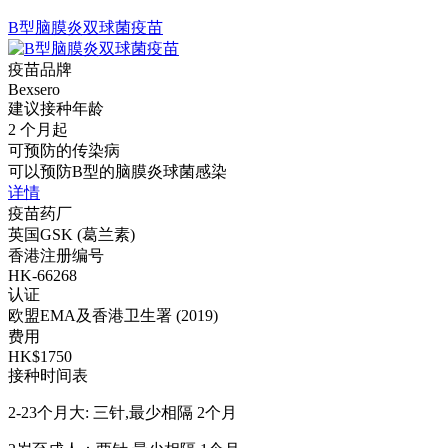
B型脑膜炎双球菌疫苗
疫苗品牌
Bexsero
建议接种年龄
2 个月起
可预防的传染病
可以预防B型的脑膜炎球菌感染
详情
疫苗药厂
英国GSK (葛兰素)
香港注册编号
HK-66268
认证
欧盟EMA及香港卫生署 (2019)
费用
HK$1750
接种时间表
2-23个月大: 三针,最少相隔 2个月