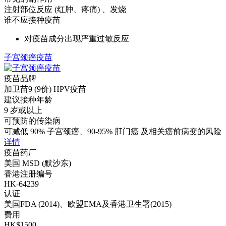
注射部位反应 (红肿、疼痛) 、发烧
谁不应接种疫苗
对疫苗成分出现严重过敏反应
子宫颈癌疫苗
疫苗品牌
加卫苗9 (9价) HPV疫苗
建议接种年龄
9 岁或以上
可预防的传染病
可减低 90% 子宫颈癌、90-95% 肛门癌 及相关癌前病变的风险
详情
疫苗药厂
美国 MSD (默沙东)
香港注册编号
HK-64239
认证
美国FDA (2014)、欧盟EMA及香港卫生署(2015)
费用
HK$1500