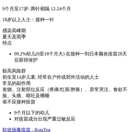
9个月至17岁: 两针相隔 12-24个月
18岁以上人士：接种一针
感染高峰期
夏天及雨季
特点
99.2%幼儿(9至18个月大) 在接种一剂日本脑炎疫苗28天
后获得保护
较高风险群
初生至14岁儿童, 经常在户外或郊外活动的人士
常见的副作用
发烧、注射部位反应（疼痛/红斑/肿胀）、异常哭泣、食欲不
振、头痛、呕吐及嗜睡
谁不应接种疫苗
9个月以下的幼儿
对疫苗成分出现严重过敏反应
轮状病毒疫苗 - RotaTeq