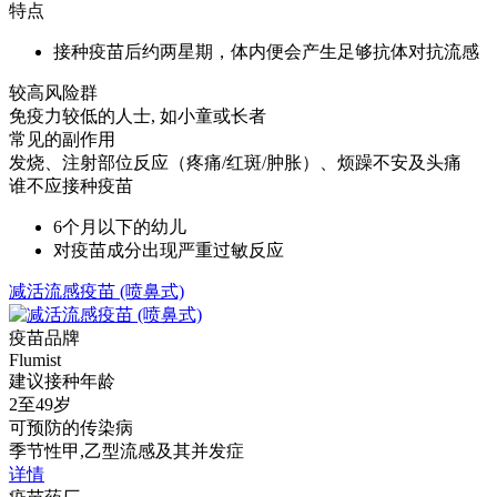
特点
接种疫苗后约两星期，体内便会产生足够抗体对抗流感
较高风险群
免疫力较低的人士, 如小童或长者
常见的副作用
发烧、注射部位反应（疼痛/红斑/肿胀）、烦躁不安及头痛
谁不应接种疫苗
6个月以下的幼儿
对疫苗成分出现严重过敏反应
减活流感疫苗 (喷鼻式)
疫苗品牌
Flumist
建议接种年龄
2至49岁
可预防的传染病
季节性甲,乙型流感及其并发症
详情