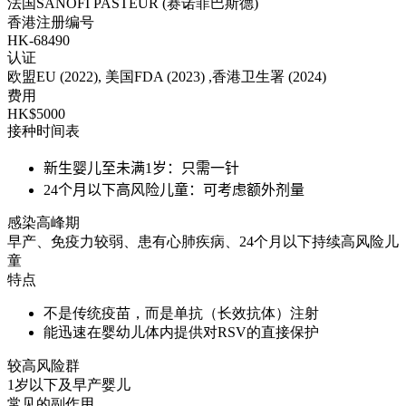
法国SANOFI PASTEUR (赛诺菲巴斯德)
香港注册编号
HK-68490
认证
欧盟EU (2022), 美国FDA (2023) ,香港卫生署 (2024)
费用
HK$5000
接种时间表
新生婴儿至未满1岁：只需一针
24个月以下高风险儿童：可考虑额外剂量
感染高峰期
早产、免疫力较弱、患有心肺疾病、24个月以下持续高风险儿
童
特点
不是传统疫苗，而是单抗（长效抗体）注射
能迅速在婴幼儿体内提供对RSV的直接保护
较高风险群
1岁以下及早产婴儿
常见的副作用