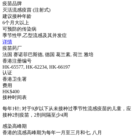
疫苗品牌
灭活流感疫苗 (注射式)
建议接种年龄
6个月大以上
可预防的传染病
季节性甲,乙型流感及其并发症
详情
疫苗药厂
法国 赛诺菲巴斯德, 德国 葛兰素, 荷兰 雅培
香港注册编号
HK-65577, HK-62234, HK-66197
认证
香港卫生署
费用
HK$400
接种时间表
每年1针; 对于9岁以下从未接种过季节性流感疫苗的儿童，应
接种2剂疫苗，2剂间隔至少4周
感染高峰期
香港的流感高峰期为每年一月至三月和七, 八月