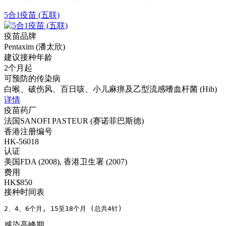
5合1疫苗 (五联)
疫苗品牌
Pentaxim (潘太欣)
建议接种年龄
2个月起
可预防的传染病
白喉、破伤风、百日咳、小儿麻痹及乙型流感嗜血杆菌 (Hib)
详情
疫苗药厂
法国SANOFI PASTEUR (赛诺菲巴斯德)
香港注册编号
HK-56018
认证
美国FDA (2008), 香港卫生署 (2007)
费用
HK$850
接种时间表
2、4、6个月, 15至18个月 (总共4针)
感染高峰期