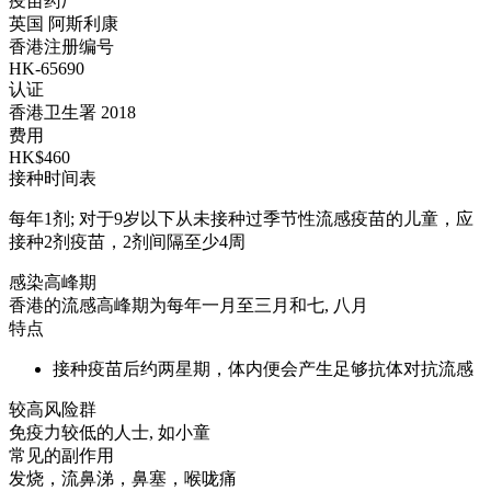
疫苗药厂
英国 阿斯利康
香港注册编号
HK-65690
认证
香港卫生署 2018
费用
HK$460
接种时间表
每年1剂; 对于9岁以下从未接种过季节性流感疫苗的儿童，应
接种2剂疫苗，2剂间隔至少4周
感染高峰期
香港的流感高峰期为每年一月至三月和七, 八月
特点
接种疫苗后约两星期，体内便会产生足够抗体对抗流感
较高风险群
免疫力较低的人士, 如小童
常见的副作用
发烧，流鼻涕，鼻塞，喉咙痛