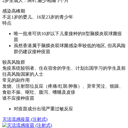
2岁至成人：两针,最少相隔 1个月
感染高峰期
不足1岁的婴儿、16至23岁的青少年
特点
唯一批准可供10岁以下儿童接种的B型脑膜炎双球菌疫
苗
虽然香港属于脑膜炎双球菌感染率较低的地区, 但高风险
群仍建议接种疫苗
较高风险群
免疫系统较弱者、住在宿舍的学生、计划出国学习的学生及前
往高风险国家的人士
常见的副作用
发烧、注射部位反应（疼痛/红斑/肿胀）、异常哭泣、烦躁、
食欲不振、呕吐、腹泻、嗜睡及皮疹
谁不应接种疫苗
对疫苗成分出现严重过敏反应
灭活流感疫苗 (注射式)