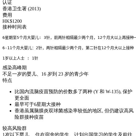
认证
香港卫生署 (2013)
费用
HK$1200
接种时间表
6星期至5个月大婴儿: 3针，前两针相隔最少两个月，12个月大以上再接种一
6-11个月大婴儿：2针，两针相隔最少两个月，第二针在12个月大以上接种
1岁以上人士 : 1针
感染高峰期
不足一岁的婴儿、16 岁到 23 岁的青少年
特点
比国内流脑疫苗预防的价数多了两种 (Y 和 W-135), 保护
更全面
最早可于6星期大接种
香港虽属脑膜炎双球菌感染率较低的地区, 但仍建议高风
险群接种疫苗
较高风险群
1岁以下婴儿、 住在宿舍的学生、计划出国学习的学生及前往