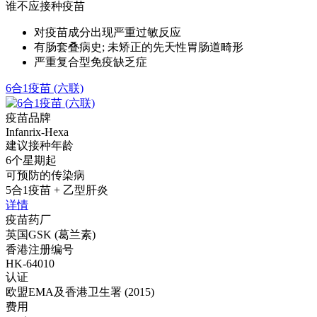
谁不应接种疫苗
对疫苗成分出现严重过敏反应
有肠套叠病史; 未矫正的先天性胃肠道畸形
严重复合型免疫缺乏症
6合1疫苗 (六联)
疫苗品牌
Infanrix-Hexa
建议接种年龄
6个星期起
可预防的传染病
5合1疫苗 + 乙型肝炎
详情
疫苗药厂
英国GSK (葛兰素)
香港注册编号
HK-64010
认证
欧盟EMA及香港卫生署 (2015)
费用