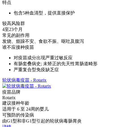
特点
包含5种血清型，提供直接保护
较高风险群
4至23个月
常见的副作用
发烧、烦躁不安、食欲不振、呕吐及腹泻
谁不应接种疫苗
对疫苗成分出现严重过敏反应
有肠套叠病史; 未矫正的先天性胃肠道畸形
严重复合型免疫缺乏症
轮状病毒疫苗 - Rotarix
疫苗品牌
Rotarix
建议接种年龄
适用于 6 至 24周的婴儿
可预防的传染病
由G1型和非G1型引起的轮状病毒肠胃炎
详情