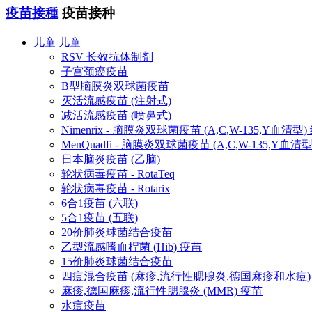
疫苗接種
疫苗接种
儿童
儿童
RSV 长效抗体制剂
子宫颈癌疫苗
B型脑膜炎双球菌疫苗
灭活流感疫苗 (注射式)
减活流感疫苗 (喷鼻式)
Nimenrix - 脑膜炎双球菌疫苗 (A,C,W-135,Y血清型
MenQuadfi - 脑膜炎双球菌疫苗 (A,C,W-135,Y血
日本脑炎疫苗 (乙脑)
轮状病毒疫苗 - RotaTeq
轮状病毒疫苗 - Rotarix
6合1疫苗 (六联)
5合1疫苗 (五联)
20价肺炎球菌结合疫苗
乙型流感嗜血桿菌 (Hib) 疫苗
15价肺炎球菌结合疫苗
四痘混合疫苗 (麻疹,流行性腮腺炎,德国麻疹和水痘)
麻疹,德国麻疹,流行性腮腺炎 (MMR) 疫苗
水痘疫苗