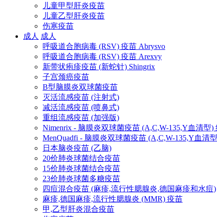
儿童甲型肝炎疫苗
儿童乙型肝炎疫苗
伤寒疫苗
成人
成人
呼吸道合胞病毒 (RSV) 疫苗 Abrysvo
呼吸道合胞病毒 (RSV) 疫苗 Arexvy
新带状疱疹疫苗 (新蛇针) Shingrix
子宫颈癌疫苗
B型脑膜炎双球菌疫苗
灭活流感疫苗 (注射式)
减活流感疫苗 (喷鼻式)
重组流感疫苗 (加强版)
Nimenrix - 脑膜炎双球菌疫苗 (A,C,W-135,Y血清型
MenQuadfi - 脑膜炎双球菌疫苗 (A,C,W-135,Y血
日本脑炎疫苗 (乙脑)
20价肺炎球菌结合疫苗
15价肺炎球菌结合疫苗
23价肺炎球菌多糖疫苗
四痘混合疫苗 (麻疹,流行性腮腺炎,德国麻疹和水痘)
麻疹,德国麻疹,流行性腮腺炎 (MMR) 疫苗
甲,乙型肝炎混合疫苗