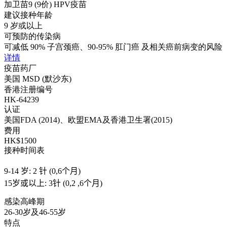
加卫苗9 (9价) HPV疫苗
建议接种年龄
9 岁或以上
可预防的传染病
可减低 90% 子宫颈癌、90-95% 肛门癌 及相关癌前病变的风险
详情
疫苗药厂
美国 MSD (默沙东)
香港注册编号
HK-64239
认证
美国FDA (2014)、欧盟EMA及香港卫生署(2015)
费用
HK$1500
接种时间表
9-14 岁: 2 针 (0,6个月)
15岁或以上: 3针 (0,2 ,6个月)
感染高峰期
26-30岁及46-55岁
特点