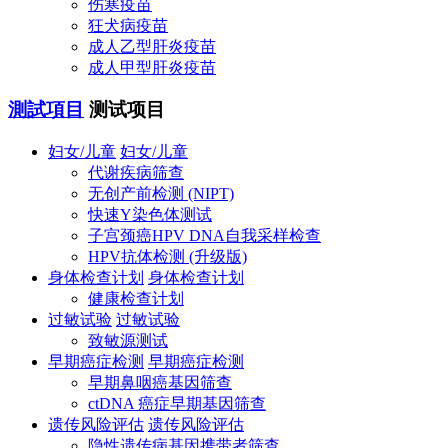
伤寒疫苗
狂犬病疫苗
成人乙型肝炎疫苗
成人甲型肝炎疫苗
測試項目
测试项目
妇女/儿童
妇女/儿童
代谢疾病筛查
无创产前检测 (NIPT)
快速Y染色体测试
子宫颈癌HPV DNA自我采样检查
HPV抗体检测 (升级版)
身体检查计划
身体检查计划
健康检查计划
过敏试验
过敏试验
致敏源测试
早期癌症检测
早期癌症检测
早期鼻咽癌基因筛查
ctDNA 癌症早期基因筛查
遗传风险评估
遗传风险评估
隐性遗传病基因携带者筛查