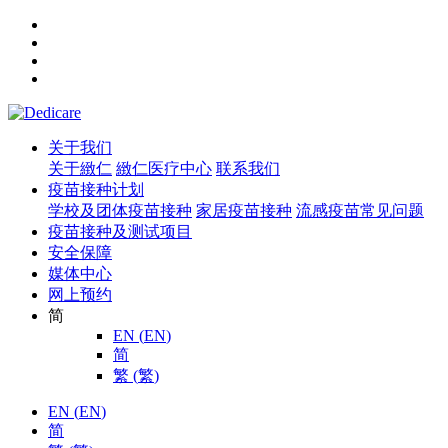
关于我们
关于緻仁
緻仁医疗中心
联系我们
疫苗接种计划
学校及团体疫苗接种
家居疫苗接种
流感疫苗常见问题
疫苗接种及测试项目
安全保障
媒体中心
网上预约
简
EN
(
EN
)
简
繁
(
繁
)
EN
(
EN
)
简