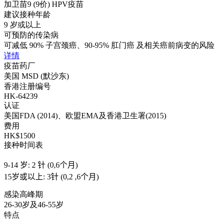
加卫苗9 (9价) HPV疫苗
建议接种年龄
9 岁或以上
可预防的传染病
可减低 90% 子宫颈癌、90-95% 肛门癌 及相关癌前病变的风险
详情
疫苗药厂
美国 MSD (默沙东)
香港注册编号
HK-64239
认证
美国FDA (2014)、欧盟EMA及香港卫生署(2015)
费用
HK$1500
接种时间表
9-14 岁: 2 针 (0,6个月)
15岁或以上: 3针 (0,2 ,6个月)
感染高峰期
26-30岁及46-55岁
特点