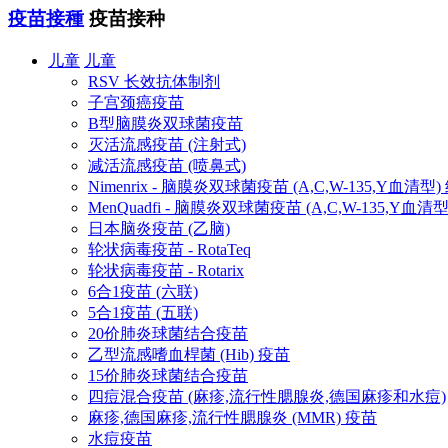
疫苗接種
疫苗接种
儿童
儿童
RSV 长效抗体制剂
子宫颈癌疫苗
B型脑膜炎双球菌疫苗
灭活流感疫苗 (注射式)
减活流感疫苗 (喷鼻式)
Nimenrix - 脑膜炎双球菌疫苗 (A,C,W-135,Y血清型
MenQuadfi - 脑膜炎双球菌疫苗 (A,C,W-135,Y血
日本脑炎疫苗 (乙脑)
轮状病毒疫苗 - RotaTeq
轮状病毒疫苗 - Rotarix
6合1疫苗 (六联)
5合1疫苗 (五联)
20价肺炎球菌结合疫苗
乙型流感嗜血桿菌 (Hib) 疫苗
15价肺炎球菌结合疫苗
四痘混合疫苗 (麻疹,流行性腮腺炎,德国麻疹和水痘)
麻疹,德国麻疹,流行性腮腺炎 (MMR) 疫苗
水痘疫苗