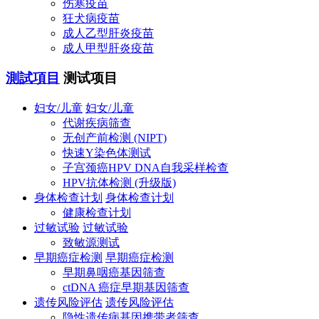
伤寒疫苗
狂犬病疫苗
成人乙型肝炎疫苗
成人甲型肝炎疫苗
測試項目
测试项目
妇女/儿童
妇女/儿童
代谢疾病筛查
无创产前检测 (NIPT)
快速Y染色体测试
子宫颈癌HPV DNA自我采样检查
HPV抗体检测 (升级版)
身体检查计划
身体检查计划
健康检查计划
过敏试验
过敏试验
致敏源测试
早期癌症检测
早期癌症检测
早期鼻咽癌基因筛查
ctDNA 癌症早期基因筛查
遗传风险评估
遗传风险评估
隐性遗传病基因携带者筛查