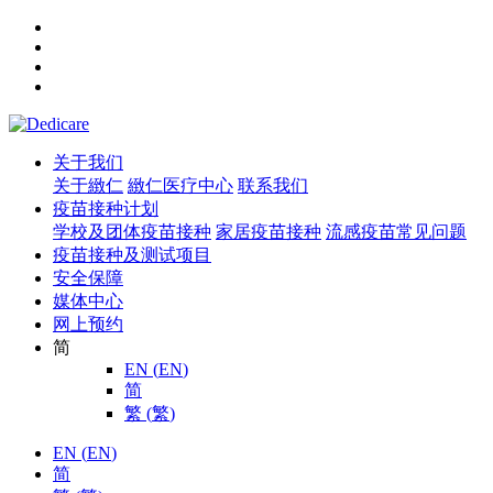
关于我们
关于緻仁
緻仁医疗中心
联系我们
疫苗接种计划
学校及团体疫苗接种
家居疫苗接种
流感疫苗常见问题
疫苗接种及测试项目
安全保障
媒体中心
网上预约
简
EN
(
EN
)
简
繁
(
繁
)
EN
(
EN
)
简