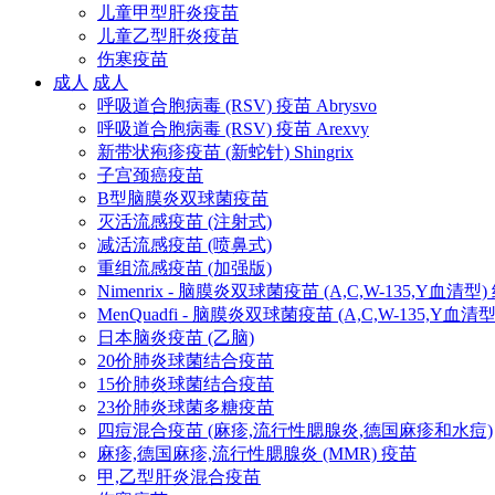
儿童甲型肝炎疫苗
儿童乙型肝炎疫苗
伤寒疫苗
成人
成人
呼吸道合胞病毒 (RSV) 疫苗 Abrysvo
呼吸道合胞病毒 (RSV) 疫苗 Arexvy
新带状疱疹疫苗 (新蛇针) Shingrix
子宫颈癌疫苗
B型脑膜炎双球菌疫苗
灭活流感疫苗 (注射式)
减活流感疫苗 (喷鼻式)
重组流感疫苗 (加强版)
Nimenrix - 脑膜炎双球菌疫苗 (A,C,W-135,Y血清型
MenQuadfi - 脑膜炎双球菌疫苗 (A,C,W-135,Y血
日本脑炎疫苗 (乙脑)
20价肺炎球菌结合疫苗
15价肺炎球菌结合疫苗
23价肺炎球菌多糖疫苗
四痘混合疫苗 (麻疹,流行性腮腺炎,德国麻疹和水痘)
麻疹,德国麻疹,流行性腮腺炎 (MMR) 疫苗
甲,乙型肝炎混合疫苗