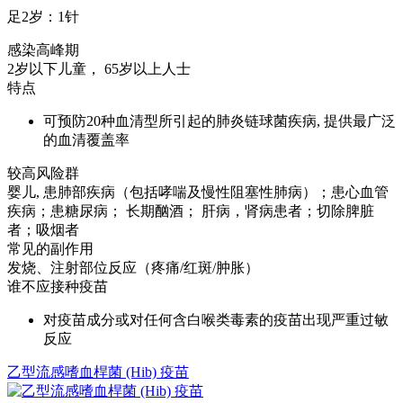
足2岁：1针
感染高峰期
2岁以下儿童， 65岁以上人士
特点
可预防20种血清型所引起的肺炎链球菌疾病, 提供最广泛
的血清覆盖率
较高风险群
婴儿, 患肺部疾病（包括哮喘及慢性阻塞性肺病）；患心血管
疾病；患糖尿病； 长期酗酒； 肝病，肾病患者；切除脾脏
者；吸烟者
常见的副作用
发烧、注射部位反应（疼痛/红斑/肿胀）
谁不应接种疫苗
对疫苗成分或对任何含白喉类毒素的疫苗出现严重过敏
反应
乙型流感嗜血桿菌 (Hib) 疫苗