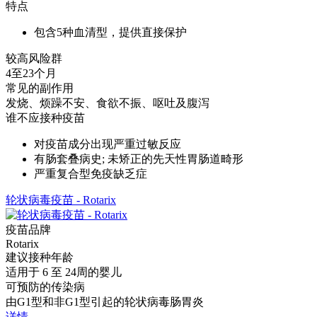
特点
包含5种血清型，提供直接保护
较高风险群
4至23个月
常见的副作用
发烧、烦躁不安、食欲不振、呕吐及腹泻
谁不应接种疫苗
对疫苗成分出现严重过敏反应
有肠套叠病史; 未矫正的先天性胃肠道畸形
严重复合型免疫缺乏症
轮状病毒疫苗 - Rotarix
疫苗品牌
Rotarix
建议接种年龄
适用于 6 至 24周的婴儿
可预防的传染病
由G1型和非G1型引起的轮状病毒肠胃炎
详情