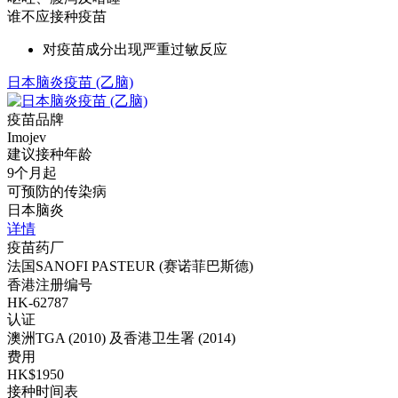
谁不应接种疫苗
对疫苗成分出现严重过敏反应
日本脑炎疫苗 (乙脑)
疫苗品牌
Imojev
建议接种年龄
9个月起
可预防的传染病
日本脑炎
详情
疫苗药厂
法国SANOFI PASTEUR (赛诺菲巴斯德)
香港注册编号
HK-62787
认证
澳洲TGA (2010) 及香港卫生署 (2014)
费用
HK$1950
接种时间表