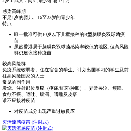
2岁至成人：两针,最少相隔 1个月
感染高峰期
不足1岁的婴儿、16至23岁的青少年
特点
唯一批准可供10岁以下儿童接种的B型脑膜炎双球菌疫
苗
虽然香港属于脑膜炎双球菌感染率较低的地区, 但高风险
群仍建议接种疫苗
较高风险群
免疫系统较弱者、住在宿舍的学生、计划出国学习的学生及前
往高风险国家的人士
常见的副作用
发烧、注射部位反应（疼痛/红斑/肿胀）、异常哭泣、烦躁、
食欲不振、呕吐、腹泻、嗜睡及皮疹
谁不应接种疫苗
对疫苗成分出现严重过敏反应
灭活流感疫苗 (注射式)