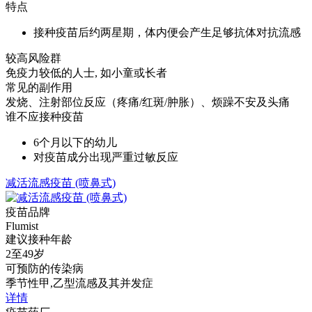
特点
接种疫苗后约两星期，体内便会产生足够抗体对抗流感
较高风险群
免疫力较低的人士, 如小童或长者
常见的副作用
发烧、注射部位反应（疼痛/红斑/肿胀）、烦躁不安及头痛
谁不应接种疫苗
6个月以下的幼儿
对疫苗成分出现严重过敏反应
减活流感疫苗 (喷鼻式)
疫苗品牌
Flumist
建议接种年龄
2至49岁
可预防的传染病
季节性甲,乙型流感及其并发症
详情