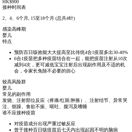
HK$900
接种时间表
2、4、6个月, 15至18个月 (总共4针)
感染高峰期
婴儿
特点
预防百日咳效能大大提高至比传统4合1疫苗多出30-40%
6合1疫苗把多种疫苗结合在一起，能把疫苗注射从10次
减到4次，更可减低宝宝注射后出现副作用及不适的机
会，令家长免除不必要的担心
较高风险群
婴儿
常见的副作用
发烧、注射部位反应（疼痛/红斑/肿胀）、注射结节、异常哭
泣、烦躁、食欲不振、呕吐、腹泻及嗜睡
谁不应接种疫苗
对疫苗成分出现严重过敏反应
曾于接种百日咳疫苗后七天内出现起因不明的脑病