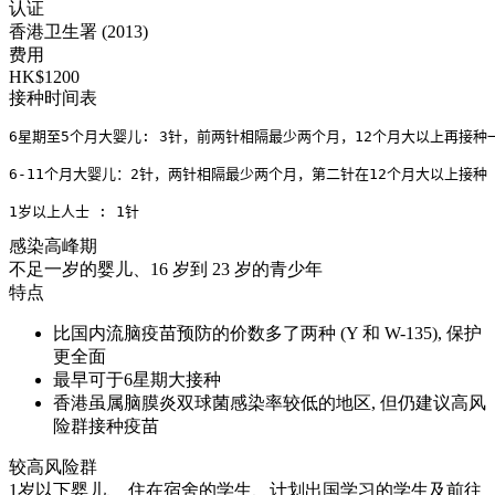
认证
香港卫生署 (2013)
费用
HK$1200
接种时间表
6星期至5个月大婴儿: 3针，前两针相隔最少两个月，12个月大以上再接种一
6-11个月大婴儿：2针，两针相隔最少两个月，第二针在12个月大以上接种
1岁以上人士 : 1针
感染高峰期
不足一岁的婴儿、16 岁到 23 岁的青少年
特点
比国内流脑疫苗预防的价数多了两种 (Y 和 W-135), 保护
更全面
最早可于6星期大接种
香港虽属脑膜炎双球菌感染率较低的地区, 但仍建议高风
险群接种疫苗
较高风险群
1岁以下婴儿、 住在宿舍的学生、计划出国学习的学生及前往