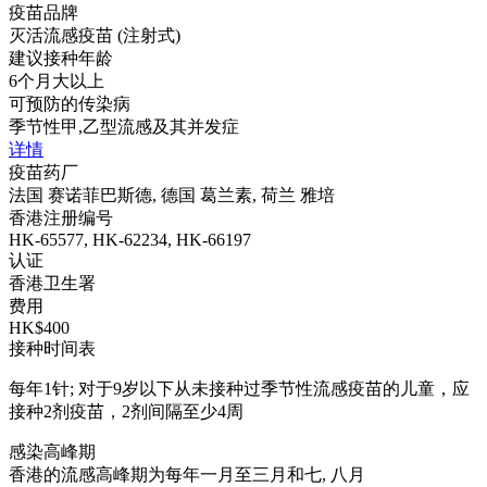
疫苗品牌
灭活流感疫苗 (注射式)
建议接种年龄
6个月大以上
可预防的传染病
季节性甲,乙型流感及其并发症
详情
疫苗药厂
法国 赛诺菲巴斯德, 德国 葛兰素, 荷兰 雅培
香港注册编号
HK-65577, HK-62234, HK-66197
认证
香港卫生署
费用
HK$400
接种时间表
每年1针; 对于9岁以下从未接种过季节性流感疫苗的儿童，应
接种2剂疫苗，2剂间隔至少4周
感染高峰期
香港的流感高峰期为每年一月至三月和七, 八月