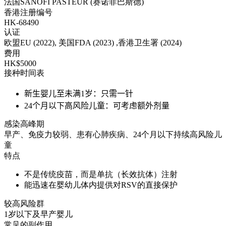
法国SANOFI PASTEUR (赛诺菲巴斯德)
香港注册编号
HK-68490
认证
欧盟EU (2022), 美国FDA (2023) ,香港卫生署 (2024)
费用
HK$5000
接种时间表
新生婴儿至未满1岁：只需一针
24个月以下高风险儿童：可考虑额外剂量
感染高峰期
早产、免疫力较弱、患有心肺疾病、24个月以下持续高风险儿
童
特点
不是传统疫苗，而是单抗（长效抗体）注射
能迅速在婴幼儿体内提供对RSV的直接保护
较高风险群
1岁以下及早产婴儿
常见的副作用