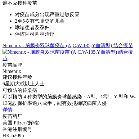
谁不应接种疫苗
对疫苗成分出现严重过敏反应
2至5岁有气喘史的儿童
哮喘患者及孕妇
伴随阿司匹林治疗
Nimenrix - 脑膜炎双球菌疫苗 (A,C,W-135,Y血清型) 结合疫苗
疫苗品牌
Nimenrix
建议接种年龄
6星期大或以上人士
可预防的传染病
可以预防 4 种类型的脑膜炎球菌感染：A型、C型、Y 型和 W-
135型. 保护率逾八成半，能有效抵御该病菌入侵
详情
疫苗药厂
美国 Pfizer (辉瑞)
香港注册编号
HK-62095