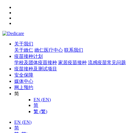
关于我们
关于緻仁
緻仁医疗中心
联系我们
疫苗接种计划
学校及团体疫苗接种
家居疫苗接种
流感疫苗常见问题
疫苗接种及测试项目
安全保障
媒体中心
网上预约
简
EN
(
EN
)
简
繁
(
繁
)
EN
(
EN
)
简