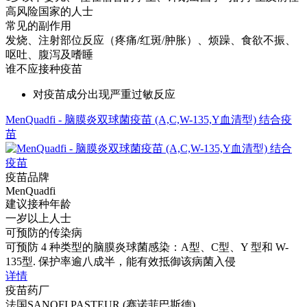
高风险国家的人士
常见的副作用
发烧、注射部位反应（疼痛/红斑/肿胀）、烦躁、食欲不振、
呕吐、腹泻及嗜睡
谁不应接种疫苗
对疫苗成分出现严重过敏反应
MenQuadfi - 脑膜炎双球菌疫苗 (A,C,W-135,Y血清型) 结合疫
苗
疫苗品牌
MenQuadfi
建议接种年龄
一岁以上人士
可预防的传染病
可预防 4 种类型的脑膜炎球菌感染：A型、C型、Y 型和 W-
135型. 保护率逾八成半，能有效抵御该病菌入侵
详情
疫苗药厂
法国SANOFI PASTEUR (赛诺菲巴斯德)