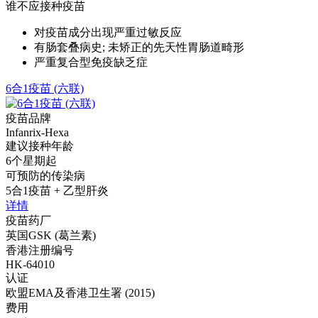
谁不应接种疫苗
对疫苗成分出现严重过敏反应
有肠套叠病史; 未矫正的先天性胃肠道畸形
严重复合型免疫缺乏症
6合1疫苗 (六联)
疫苗品牌
Infanrix-Hexa
建议接种年龄
6个星期起
可预防的传染病
5合1疫苗 + 乙型肝炎
详情
疫苗药厂
英国GSK (葛兰素)
香港注册编号
HK-64010
认证
欧盟EMA及香港卫生署 (2015)
费用