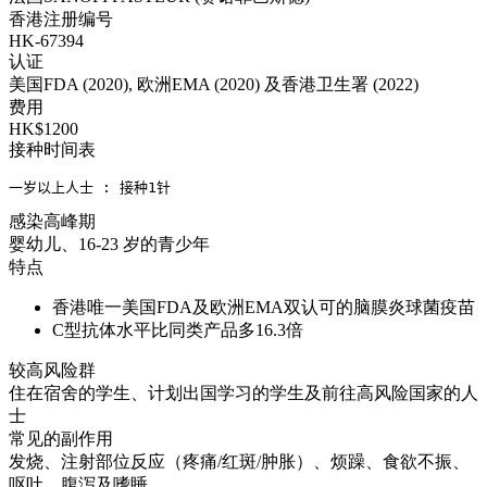
香港注册编号
HK-67394
认证
美国FDA (2020), 欧洲EMA (2020) 及香港卫生署 (2022)
费用
HK$1200
接种时间表
一岁以上人士 : 接种1针
感染高峰期
婴幼儿、16-23 岁的青少年
特点
香港唯一美国FDA及欧洲EMA双认可的脑膜炎球菌疫苗
C型抗体水平比同类产品多16.3倍
较高风险群
住在宿舍的学生、计划出国学习的学生及前往高风险国家的人
士
常见的副作用
发烧、注射部位反应（疼痛/红斑/肿胀）、烦躁、食欲不振、
呕吐、腹泻及嗜睡