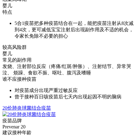
婴儿
特点
5合1疫苗把多种疫苗结合在一起，能把疫苗注射从8次减
到4次，更可减低宝宝注射后出现副作用及不适的机会，
令家长免除不必要的担心
较高风险群
婴儿
常见的副作用
发烧、注射部位反应（疼痛/红斑/肿胀）、注射结节、异常哭
泣、 烦躁、食欲不振、呕吐、腹泻及嗜睡
谁不应接种疫苗
对疫苗成分出现严重过敏反应
曾于接种百日咳疫苗后七天内出现起因不明的脑病
20价肺炎球菌结合疫苗
疫苗品牌
Prevenar 20
建议接种年龄