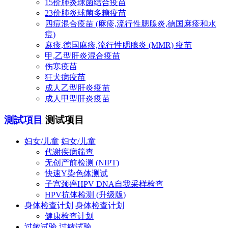
15价肺炎球菌结合疫苗
23价肺炎球菌多糖疫苗
四痘混合疫苗 (麻疹,流行性腮腺炎,德国麻疹和水
痘)
麻疹,德国麻疹,流行性腮腺炎 (MMR) 疫苗
甲,乙型肝炎混合疫苗
伤寒疫苗
狂犬病疫苗
成人乙型肝炎疫苗
成人甲型肝炎疫苗
測試項目
测试项目
妇女/儿童
妇女/儿童
代谢疾病筛查
无创产前检测 (NIPT)
快速Y染色体测试
子宫颈癌HPV DNA自我采样检查
HPV抗体检测 (升级版)
身体检查计划
身体检查计划
健康检查计划
过敏试验
过敏试验