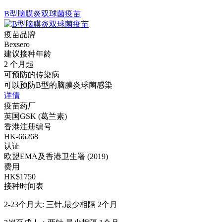
B型脑膜炎双球菌疫苗
疫苗品牌
Bexsero
建议接种年龄
2 个月起
可预防的传染病
可以预防B型的脑膜炎球菌感染
详情
疫苗药厂
英国GSK (葛兰素)
香港注册编号
HK-66268
认证
欧盟EMA及香港卫生署 (2019)
费用
HK$1750
接种时间表
2-23个月大: 三针,最少相隔 2个月