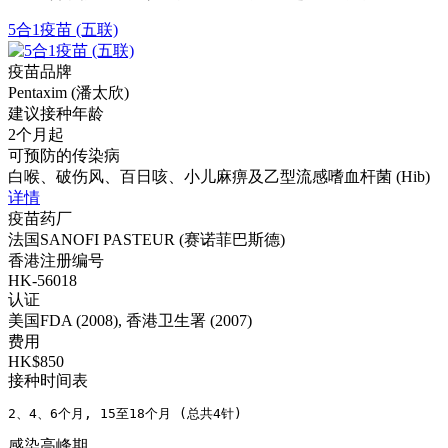
5合1疫苗 (五联)
疫苗品牌
Pentaxim (潘太欣)
建议接种年龄
2个月起
可预防的传染病
白喉、破伤风、百日咳、小儿麻痹及乙型流感嗜血杆菌 (Hib)
详情
疫苗药厂
法国SANOFI PASTEUR (赛诺菲巴斯德)
香港注册编号
HK-56018
认证
美国FDA (2008), 香港卫生署 (2007)
费用
HK$850
接种时间表
2、4、6个月, 15至18个月 (总共4针)
感染高峰期