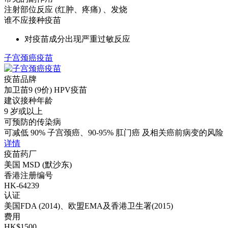
注射部位反应 (红肿、疼痛) 、发烧
谁不应接种疫苗
对疫苗成分出现严重过敏反应
子宫颈癌疫苗
疫苗品牌
加卫苗9 (9价) HPV疫苗
建议接种年龄
9 岁或以上
可预防的传染病
可减低 90% 子宫颈癌、90-95% 肛门癌 及相关癌前病变的风险
详情
疫苗药厂
美国 MSD (默沙东)
香港注册编号
HK-64239
认证
美国FDA (2014)、欧盟EMA及香港卫生署(2015)
费用
HK$1500