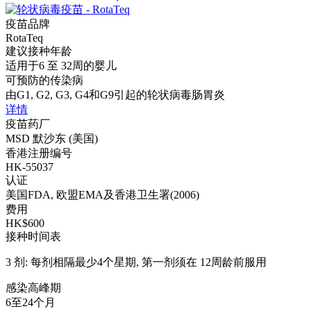
疫苗品牌
RotaTeq
建议接种年龄
适用于6 至 32周的婴儿
可预防的传染病
由G1, G2, G3, G4和G9引起的轮状病毒肠胃炎
详情
疫苗药厂
MSD 默沙东 (美国)
香港注册编号
HK-55037
认证
美国FDA, 欧盟EMA及香港卫生署(2006)
费用
HK$600
接种时间表
3 剂: 每剂相隔最少4个星期, 第一剂须在 12周龄前服用
感染高峰期
6至24个月