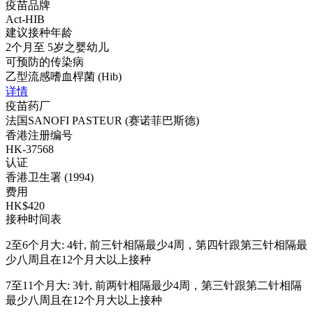
疫苗品牌
Act-HIB
建议接种年龄
2个月至 5岁之婴幼儿
可预防的传染病
乙型流感嗜血桿菌 (Hib)
详情
疫苗药厂
法国SANOFI PASTEUR (赛诺菲巴斯德)
香港注册编号
HK-37568
认证
香港卫生署 (1994)
费用
HK$420
接种时间表
2至6个月大: 4针, 前三针相隔最少4周，第四针跟第三针相隔最
少八周且在12个月大以上接种
7至11个月大: 3针, 前两针相隔最少4周，第三针跟第二针相隔
最少八周且在12个月大以上接种