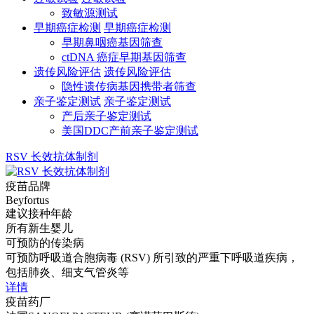
致敏源测试
早期癌症检测
早期癌症检测
早期鼻咽癌基因筛查
ctDNA 癌症早期基因筛查
遗传风险评估
遗传风险评估
隐性遗传病基因携带者筛查
亲子鉴定测试
亲子鉴定测试
产后亲子鉴定测试
美国DDC产前亲子鉴定测试
RSV 长效抗体制剂
疫苗品牌
Beyfortus
建议接种年龄
所有新生婴儿
可预防的传染病
可预防呼吸道合胞病毒 (RSV) 所引致的严重下呼吸道疾病，
包括肺炎、细支气管炎等
详情
疫苗药厂