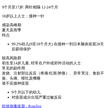
9个月至17岁: 两针相隔 12-24个月
18岁以上人士：接种一针
感染高峰期
夏天及雨季
特点
99.2%幼儿(9至18个月大) 在接种一剂日本脑炎疫苗28天
后获得保护
较高风险群
初生至14岁儿童, 经常在户外或郊外活动的人士
常见的副作用
发烧、注射部位反应（疼痛/红斑/肿胀）、异常哭泣、食欲不
振、头痛、呕吐及嗜睡
谁不应接种疫苗
9个月以下的幼儿
对疫苗成分出现严重过敏反应
轮状病毒疫苗 - RotaTeq