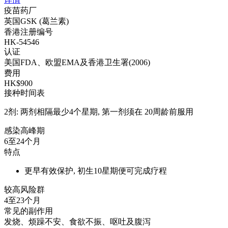
疫苗药厂
英国GSK (葛兰素)
香港注册编号
HK-54546
认证
美国FDA、欧盟EMA及香港卫生署(2006)
费用
HK$900
接种时间表
2剂: 两剂相隔最少4个星期, 第一剂须在 20周龄前服用
感染高峰期
6至24个月
特点
更早有效保护, 初生10星期便可完成疗程
较高风险群
4至23个月
常见的副作用
发烧、烦躁不安、食欲不振、呕吐及腹泻