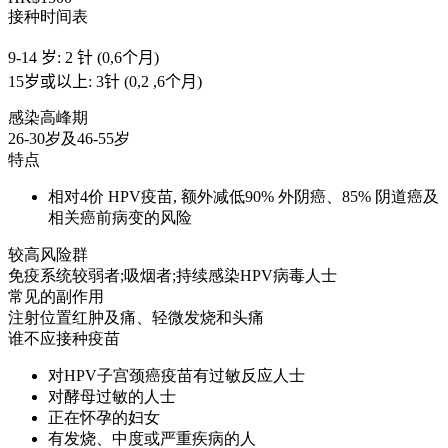
接种时间表
9-14 岁: 2 针 (0,6个月)
15岁或以上: 3针 (0,2 ,6个月)
感染高峰期
26-30岁及46-55岁
特点
相对4价 HPV疫苗, 额外减低90% 外阴癌、85% 阴道癌及
相关癌前病变的风险
较高风险群
免疫系统较弱者;吸烟者;持续感染HPV病毒人士
常见的副作用
注射位置红肿及痛、轻微发烧和头痛
谁不应接种疫苗
对HPV子宫颈癌疫苗有过敏反应人士
对酵母过敏的人士
正在怀孕的妇女
有发烧、中度或严重疾病的人