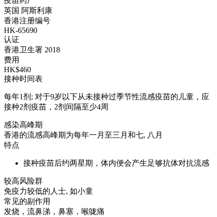
疫苗药厂
英国 阿斯利康
香港注册编号
HK-65690
认证
香港卫生署 2018
费用
HK$460
接种时间表
每年1剂; 对于9岁以下从未接种过季节性流感疫苗的儿童，应
接种2剂疫苗，2剂间隔至少4周
感染高峰期
香港的流感高峰期为每年一月至三月和七, 八月
特点
接种疫苗后约两星期，体内便会产生足够抗体对抗流感
较高风险群
免疫力较低的人士, 如小童
常见的副作用
发烧，流鼻涕，鼻塞，喉咙痛