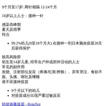
9个月至17岁: 两针相隔 12-24个月
18岁以上人士：接种一针
感染高峰期
夏天及雨季
特点
99.2%幼儿(9至18个月大) 在接种一剂日本脑炎疫苗28天
后获得保护
较高风险群
初生至14岁儿童, 经常在户外或郊外活动的人士
常见的副作用
发烧、注射部位反应（疼痛/红斑/肿胀）、异常哭泣、食欲不
振、头痛、呕吐及嗜睡
谁不应接种疫苗
9个月以下的幼儿
对疫苗成分出现严重过敏反应
轮状病毒疫苗 - RotaTeq