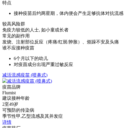
特点
接种疫苗后约两星期，体内便会产生足够抗体对抗流感
较高风险群
免疫力较低的人士, 如小童或长者
常见的副作用
发烧、注射部位反应（疼痛/红斑/肿胀）、烦躁不安及头痛
谁不应接种疫苗
6个月以下的幼儿
对疫苗成分出现严重过敏反应
减活流感疫苗 (喷鼻式)
疫苗品牌
Flumist
建议接种年龄
2至49岁
可预防的传染病
季节性甲,乙型流感及其并发症
详情