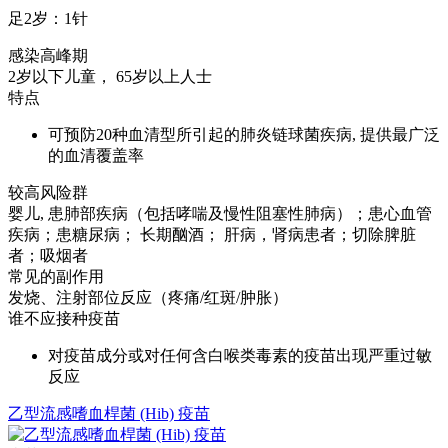
足2岁：1针
感染高峰期
2岁以下儿童， 65岁以上人士
特点
可预防20种血清型所引起的肺炎链球菌疾病, 提供最广泛
的血清覆盖率
较高风险群
婴儿, 患肺部疾病（包括哮喘及慢性阻塞性肺病）；患心血管
疾病；患糖尿病； 长期酗酒； 肝病，肾病患者；切除脾脏
者；吸烟者
常见的副作用
发烧、注射部位反应（疼痛/红斑/肿胀）
谁不应接种疫苗
对疫苗成分或对任何含白喉类毒素的疫苗出现严重过敏
反应
乙型流感嗜血桿菌 (Hib) 疫苗