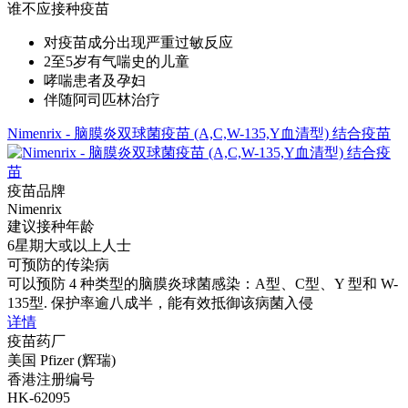
谁不应接种疫苗
对疫苗成分出现严重过敏反应
2至5岁有气喘史的儿童
哮喘患者及孕妇
伴随阿司匹林治疗
Nimenrix - 脑膜炎双球菌疫苗 (A,C,W-135,Y血清型) 结合疫苗
疫苗品牌
Nimenrix
建议接种年龄
6星期大或以上人士
可预防的传染病
可以预防 4 种类型的脑膜炎球菌感染：A型、C型、Y 型和 W-
135型. 保护率逾八成半，能有效抵御该病菌入侵
详情
疫苗药厂
美国 Pfizer (辉瑞)
香港注册编号
HK-62095