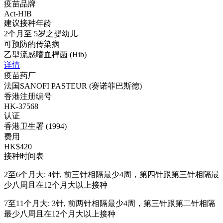
疫苗品牌
Act-HIB
建议接种年龄
2个月至 5岁之婴幼儿
可预防的传染病
乙型流感嗜血桿菌 (Hib)
详情
疫苗药厂
法国SANOFI PASTEUR (赛诺菲巴斯德)
香港注册编号
HK-37568
认证
香港卫生署 (1994)
费用
HK$420
接种时间表
2至6个月大: 4针, 前三针相隔最少4周，第四针跟第三针相隔最
少八周且在12个月大以上接种
7至11个月大: 3针, 前两针相隔最少4周，第三针跟第二针相隔
最少八周且在12个月大以上接种