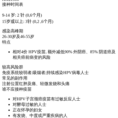
接种时间表
9-14 岁: 2 针 (0,6个月)
15岁或以上: 3针 (0,2 ,6个月)
感染高峰期
26-30岁及46-55岁
特点
相对4价 HPV疫苗, 额外减低90% 外阴癌、85% 阴道癌及
相关癌前病变的风险
较高风险群
免疫系统较弱者;吸烟者;持续感染HPV病毒人士
常见的副作用
注射位置红肿及痛、轻微发烧和头痛
谁不应接种疫苗
对HPV子宫颈癌疫苗有过敏反应人士
对酵母过敏的人士
正在怀孕的妇女
有发烧、中度或严重疾病的人