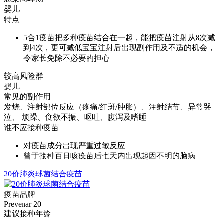
婴儿
特点
5合1疫苗把多种疫苗结合在一起，能把疫苗注射从8次减
到4次，更可减低宝宝注射后出现副作用及不适的机会，
令家长免除不必要的担心
较高风险群
婴儿
常见的副作用
发烧、注射部位反应（疼痛/红斑/肿胀）、注射结节、异常哭
泣、 烦躁、食欲不振、呕吐、腹泻及嗜睡
谁不应接种疫苗
对疫苗成分出现严重过敏反应
曾于接种百日咳疫苗后七天内出现起因不明的脑病
20价肺炎球菌结合疫苗
疫苗品牌
Prevenar 20
建议接种年龄