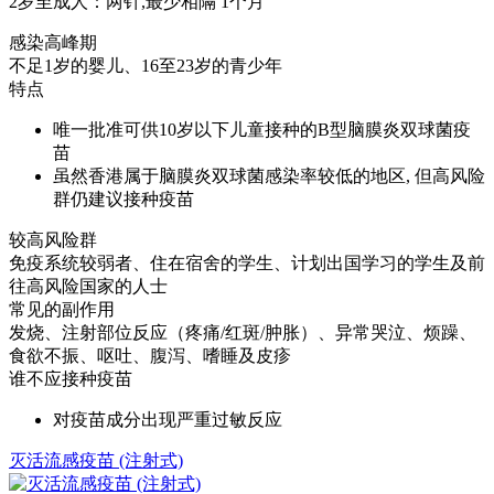
2岁至成人：两针,最少相隔 1个月
感染高峰期
不足1岁的婴儿、16至23岁的青少年
特点
唯一批准可供10岁以下儿童接种的B型脑膜炎双球菌疫
苗
虽然香港属于脑膜炎双球菌感染率较低的地区, 但高风险
群仍建议接种疫苗
较高风险群
免疫系统较弱者、住在宿舍的学生、计划出国学习的学生及前
往高风险国家的人士
常见的副作用
发烧、注射部位反应（疼痛/红斑/肿胀）、异常哭泣、烦躁、
食欲不振、呕吐、腹泻、嗜睡及皮疹
谁不应接种疫苗
对疫苗成分出现严重过敏反应
灭活流感疫苗 (注射式)