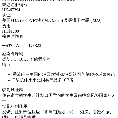
香港注册编号
HK-67394
认证
美国FDA (2020), 欧洲EMA (2020) 及香港卫生署 (2022)
费用
HK$1200
接种时间表
一岁以上人士 : 接种1针
感染高峰期
婴幼儿、16-23 岁的青少年
特点
香港唯一美国FDA及欧洲EMA双认可的脑膜炎球菌疫苗
C型抗体水平比同类产品多16.3倍
较高风险群
住在宿舍的学生、计划出国学习的学生及前往高风险国家的人
士
常见的副作用
发烧、注射部位反应（疼痛/红斑/肿胀）、烦躁、食欲不振、
呕吐、腹泻及嗜睡