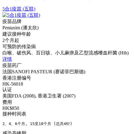
5合1疫苗 (五联)
疫苗品牌
Pentaxim (潘太欣)
建议接种年龄
2个月起
可预防的传染病
白喉、破伤风、百日咳、小儿麻痹及乙型流感嗜血杆菌 (Hib)
详情
疫苗药厂
法国SANOFI PASTEUR (赛诺菲巴斯德)
香港注册编号
HK-56018
认证
美国FDA (2008), 香港卫生署 (2007)
费用
HK$850
接种时间表
2、4、6个月, 15至18个月 (总共4针)
感染高峰期