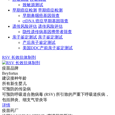
致敏源测试
早期癌症检测
早期癌症检测
早期鼻咽癌基因筛查
ctDNA 癌症早期基因筛查
遗传风险评估
遗传风险评估
隐性遗传病基因携带者筛查
亲子鉴定测试
亲子鉴定测试
产后亲子鉴定测试
美国DDC产前亲子鉴定测试
RSV 长效抗体制剂
疫苗品牌
Beyfortus
建议接种年龄
所有新生婴儿
可预防的传染病
可预防呼吸道合胞病毒 (RSV) 所引致的严重下呼吸道疾病，
包括肺炎、细支气管炎等
详情
疫苗药厂