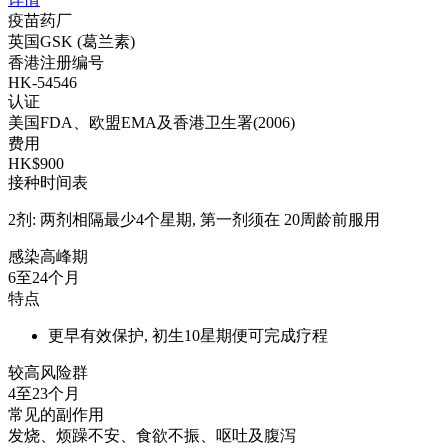
疫苗药厂
英国GSK (葛兰素)
香港注册编号
HK-54546
认证
美国FDA、欧盟EMA及香港卫生署(2006)
费用
HK$900
接种时间表
2剂: 两剂相隔最少4个星期, 第一剂须在 20周龄前服用
感染高峰期
6至24个月
特点
更早有效保护, 初生10星期便可完成疗程
较高风险群
4至23个月
常见的副作用
发烧、烦躁不安、食欲不振、呕吐及腹泻