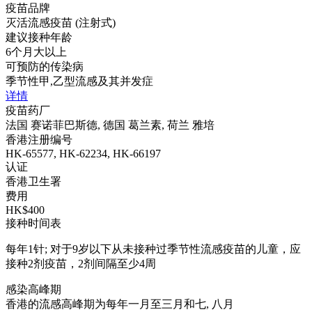
疫苗品牌
灭活流感疫苗 (注射式)
建议接种年龄
6个月大以上
可预防的传染病
季节性甲,乙型流感及其并发症
详情
疫苗药厂
法国 赛诺菲巴斯德, 德国 葛兰素, 荷兰 雅培
香港注册编号
HK-65577, HK-62234, HK-66197
认证
香港卫生署
费用
HK$400
接种时间表
每年1针; 对于9岁以下从未接种过季节性流感疫苗的儿童，应
接种2剂疫苗，2剂间隔至少4周
感染高峰期
香港的流感高峰期为每年一月至三月和七, 八月