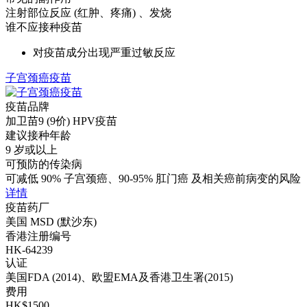
注射部位反应 (红肿、疼痛) 、发烧
谁不应接种疫苗
对疫苗成分出现严重过敏反应
子宫颈癌疫苗
疫苗品牌
加卫苗9 (9价) HPV疫苗
建议接种年龄
9 岁或以上
可预防的传染病
可减低 90% 子宫颈癌、90-95% 肛门癌 及相关癌前病变的风险
详情
疫苗药厂
美国 MSD (默沙东)
香港注册编号
HK-64239
认证
美国FDA (2014)、欧盟EMA及香港卫生署(2015)
费用
HK$1500