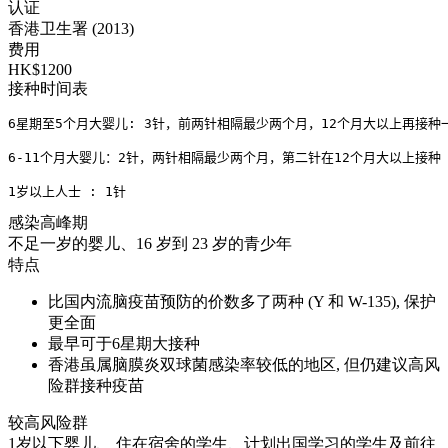
认证
香港卫生署 (2013)
费用
HK$1200
接种时间表
6星期至5个月大婴儿: 3针，前两针相隔最少两个月，12个月大以上再接种一
6-11个月大婴儿：2针，两针相隔最少两个月，第二针在12个月大以上接种
1岁以上人士 : 1针
感染高峰期
不足一岁的婴儿、16 岁到 23 岁的青少年
特点
比国内流脑疫苗预防的价数多了两种 (Y 和 W-135), 保护
更全面
最早可于6星期大接种
香港虽属脑膜炎双球菌感染率较低的地区, 但仍建议高风
险群接种疫苗
较高风险群
1岁以下婴儿、 住在宿舍的学生、计划出国学习的学生及前往