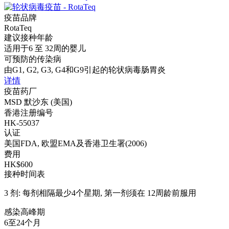
疫苗品牌
RotaTeq
建议接种年龄
适用于6 至 32周的婴儿
可预防的传染病
由G1, G2, G3, G4和G9引起的轮状病毒肠胃炎
详情
疫苗药厂
MSD 默沙东 (美国)
香港注册编号
HK-55037
认证
美国FDA, 欧盟EMA及香港卫生署(2006)
费用
HK$600
接种时间表
3 剂: 每剂相隔最少4个星期, 第一剂须在 12周龄前服用
感染高峰期
6至24个月