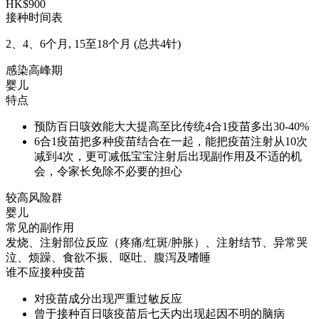
HK$900
接种时间表
2、4、6个月, 15至18个月 (总共4针)
感染高峰期
婴儿
特点
预防百日咳效能大大提高至比传统4合1疫苗多出30-40%
6合1疫苗把多种疫苗结合在一起，能把疫苗注射从10次
减到4次，更可减低宝宝注射后出现副作用及不适的机
会，令家长免除不必要的担心
较高风险群
婴儿
常见的副作用
发烧、注射部位反应（疼痛/红斑/肿胀）、注射结节、异常哭
泣、烦躁、食欲不振、呕吐、腹泻及嗜睡
谁不应接种疫苗
对疫苗成分出现严重过敏反应
曾于接种百日咳疫苗后七天内出现起因不明的脑病