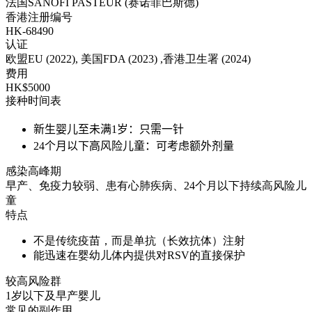
法国SANOFI PASTEUR (赛诺菲巴斯德)
香港注册编号
HK-68490
认证
欧盟EU (2022), 美国FDA (2023) ,香港卫生署 (2024)
费用
HK$5000
接种时间表
新生婴儿至未满1岁：只需一针
24个月以下高风险儿童：可考虑额外剂量
感染高峰期
早产、免疫力较弱、患有心肺疾病、24个月以下持续高风险儿
童
特点
不是传统疫苗，而是单抗（长效抗体）注射
能迅速在婴幼儿体内提供对RSV的直接保护
较高风险群
1岁以下及早产婴儿
常见的副作用