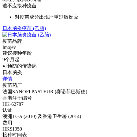
谁不应接种疫苗
对疫苗成分出现严重过敏反应
日本脑炎疫苗 (乙脑)
疫苗品牌
Imojev
建议接种年龄
9个月起
可预防的传染病
日本脑炎
详情
疫苗药厂
法国SANOFI PASTEUR (赛诺菲巴斯德)
香港注册编号
HK-62787
认证
澳洲TGA (2010) 及香港卫生署 (2014)
费用
HK$1950
接种时间表