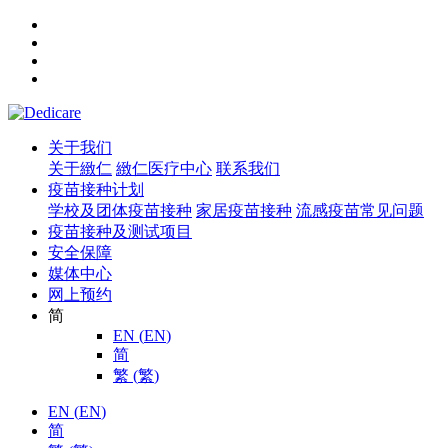
关于我们
关于緻仁
緻仁医疗中心
联系我们
疫苗接种计划
学校及团体疫苗接种
家居疫苗接种
流感疫苗常见问题
疫苗接种及测试项目
安全保障
媒体中心
网上预约
简
EN
(
EN
)
简
繁
(
繁
)
EN
(
EN
)
简