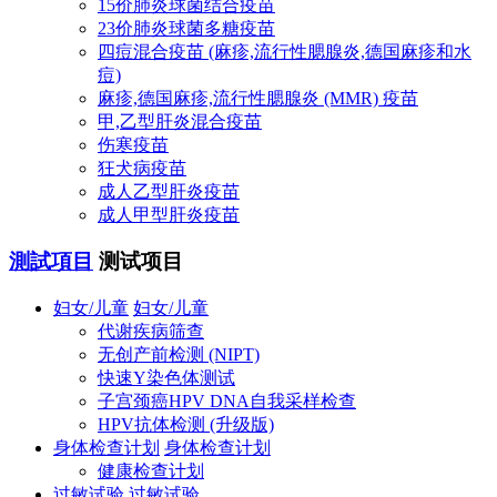
15价肺炎球菌结合疫苗
23价肺炎球菌多糖疫苗
四痘混合疫苗 (麻疹,流行性腮腺炎,德国麻疹和水
痘)
麻疹,德国麻疹,流行性腮腺炎 (MMR) 疫苗
甲,乙型肝炎混合疫苗
伤寒疫苗
狂犬病疫苗
成人乙型肝炎疫苗
成人甲型肝炎疫苗
測試項目
测试项目
妇女/儿童
妇女/儿童
代谢疾病筛查
无创产前检测 (NIPT)
快速Y染色体测试
子宫颈癌HPV DNA自我采样检查
HPV抗体检测 (升级版)
身体检查计划
身体检查计划
健康检查计划
过敏试验
过敏试验