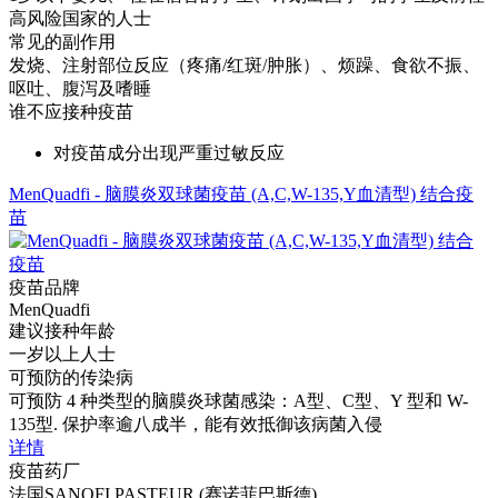
高风险国家的人士
常见的副作用
发烧、注射部位反应（疼痛/红斑/肿胀）、烦躁、食欲不振、
呕吐、腹泻及嗜睡
谁不应接种疫苗
对疫苗成分出现严重过敏反应
MenQuadfi - 脑膜炎双球菌疫苗 (A,C,W-135,Y血清型) 结合疫
苗
疫苗品牌
MenQuadfi
建议接种年龄
一岁以上人士
可预防的传染病
可预防 4 种类型的脑膜炎球菌感染：A型、C型、Y 型和 W-
135型. 保护率逾八成半，能有效抵御该病菌入侵
详情
疫苗药厂
法国SANOFI PASTEUR (赛诺菲巴斯德)