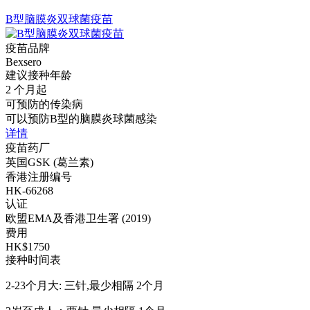
B型脑膜炎双球菌疫苗
疫苗品牌
Bexsero
建议接种年龄
2 个月起
可预防的传染病
可以预防B型的脑膜炎球菌感染
详情
疫苗药厂
英国GSK (葛兰素)
香港注册编号
HK-66268
认证
欧盟EMA及香港卫生署 (2019)
费用
HK$1750
接种时间表
2-23个月大: 三针,最少相隔 2个月