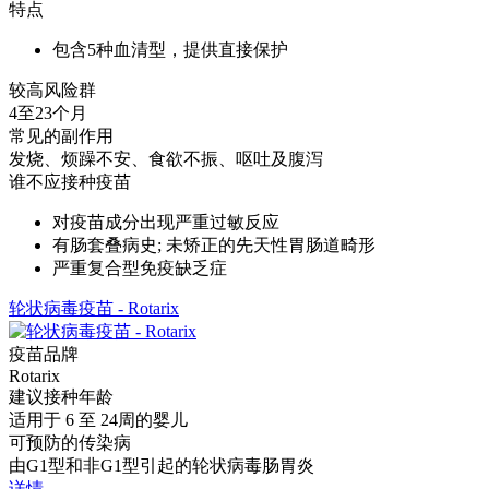
特点
包含5种血清型，提供直接保护
较高风险群
4至23个月
常见的副作用
发烧、烦躁不安、食欲不振、呕吐及腹泻
谁不应接种疫苗
对疫苗成分出现严重过敏反应
有肠套叠病史; 未矫正的先天性胃肠道畸形
严重复合型免疫缺乏症
轮状病毒疫苗 - Rotarix
疫苗品牌
Rotarix
建议接种年龄
适用于 6 至 24周的婴儿
可预防的传染病
由G1型和非G1型引起的轮状病毒肠胃炎
详情