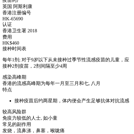
疫苗药厂
英国 阿斯利康
香港注册编号
HK-65690
认证
香港卫生署 2018
费用
HK$460
接种时间表
每年1剂; 对于9岁以下从未接种过季节性流感疫苗的儿童，应
接种2剂疫苗，2剂间隔至少4周
感染高峰期
香港的流感高峰期为每年一月至三月和七, 八月
特点
接种疫苗后约两星期，体内便会产生足够抗体对抗流感
较高风险群
免疫力较低的人士, 如小童
常见的副作用
发烧，流鼻涕，鼻塞，喉咙痛