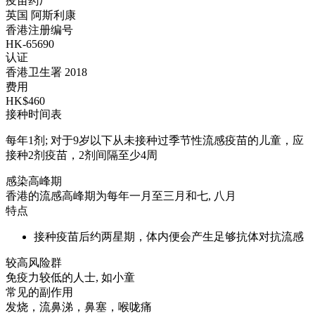
疫苗药厂
英国 阿斯利康
香港注册编号
HK-65690
认证
香港卫生署 2018
费用
HK$460
接种时间表
每年1剂; 对于9岁以下从未接种过季节性流感疫苗的儿童，应
接种2剂疫苗，2剂间隔至少4周
感染高峰期
香港的流感高峰期为每年一月至三月和七, 八月
特点
接种疫苗后约两星期，体内便会产生足够抗体对抗流感
较高风险群
免疫力较低的人士, 如小童
常见的副作用
发烧，流鼻涕，鼻塞，喉咙痛