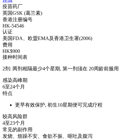
疫苗药厂
英国GSK (葛兰素)
香港注册编号
HK-54546
认证
美国FDA、欧盟EMA及香港卫生署(2006)
费用
HK$900
接种时间表
2剂: 两剂相隔最少4个星期, 第一剂须在 20周龄前服用
感染高峰期
6至24个月
特点
更早有效保护, 初生10星期便可完成疗程
较高风险群
4至23个月
常见的副作用
发烧、烦躁不安、食欲不振、呕吐及腹泻