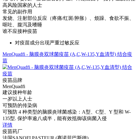
高风险国家的人士
常见的副作用
发烧、注射部位反应（疼痛/红斑/肿胀）、烦躁、食欲不振、
呕吐、腹泻及嗜睡
谁不应接种疫苗
对疫苗成分出现严重过敏反应
MenQuadfi - 脑膜炎双球菌疫苗 (A,C,W-135,Y血清型) 结合疫
苗
疫苗品牌
MenQuadfi
建议接种年龄
一岁以上人士
可预防的传染病
可预防 4 种类型的脑膜炎球菌感染：A型、C型、Y 型和 W-
135型. 保护率逾八成半，能有效抵御该病菌入侵
详情
疫苗药厂
法国SANOFI PASTEUR (赛诺菲巴斯德)