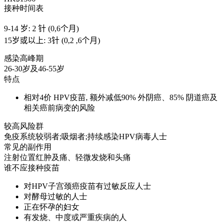
接种时间表
9-14 岁: 2 针 (0,6个月)
15岁或以上: 3针 (0,2 ,6个月)
感染高峰期
26-30岁及46-55岁
特点
相对4价 HPV疫苗, 额外减低90% 外阴癌、85% 阴道癌及
相关癌前病变的风险
较高风险群
免疫系统较弱者;吸烟者;持续感染HPV病毒人士
常见的副作用
注射位置红肿及痛、轻微发烧和头痛
谁不应接种疫苗
对HPV子宫颈癌疫苗有过敏反应人士
对酵母过敏的人士
正在怀孕的妇女
有发烧、中度或严重疾病的人