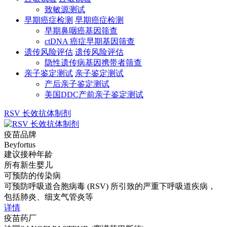
致敏源测试
早期癌症检测
早期癌症检测
早期鼻咽癌基因筛查
ctDNA 癌症早期基因筛查
遗传风险评估
遗传风险评估
隐性遗传病基因携带者筛查
亲子鉴定测试
亲子鉴定测试
产后亲子鉴定测试
美国DDC产前亲子鉴定测试
RSV 长效抗体制剂
疫苗品牌
Beyfortus
建议接种年龄
所有新生婴儿
可预防的传染病
可预防呼吸道合胞病毒 (RSV) 所引致的严重下呼吸道疾病，
包括肺炎、细支气管炎等
详情
疫苗药厂