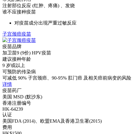
注射部位反应 (红肿、疼痛) 、发烧
谁不应接种疫苗
对疫苗成分出现严重过敏反应
子宫颈癌疫苗
疫苗品牌
加卫苗9 (9价) HPV疫苗
建议接种年龄
9 岁或以上
可预防的传染病
可减低 90% 子宫颈癌、90-95% 肛门癌 及相关癌前病变的风险
详情
疫苗药厂
美国 MSD (默沙东)
香港注册编号
HK-64239
认证
美国FDA (2014)、欧盟EMA及香港卫生署(2015)
费用
HK$1500