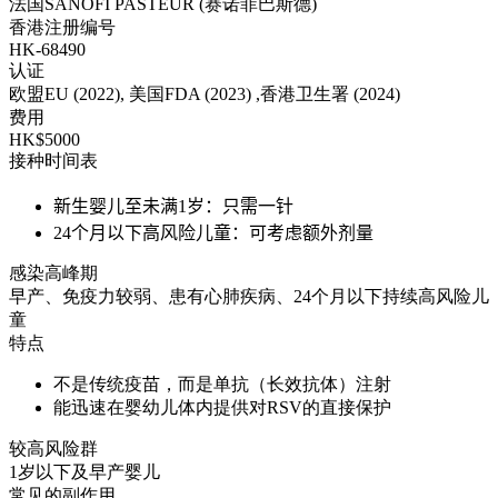
法国SANOFI PASTEUR (赛诺菲巴斯德)
香港注册编号
HK-68490
认证
欧盟EU (2022), 美国FDA (2023) ,香港卫生署 (2024)
费用
HK$5000
接种时间表
新生婴儿至未满1岁：只需一针
24个月以下高风险儿童：可考虑额外剂量
感染高峰期
早产、免疫力较弱、患有心肺疾病、24个月以下持续高风险儿
童
特点
不是传统疫苗，而是单抗（长效抗体）注射
能迅速在婴幼儿体内提供对RSV的直接保护
较高风险群
1岁以下及早产婴儿
常见的副作用