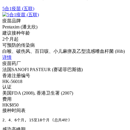
5合1疫苗 (五联)
疫苗品牌
Pentaxim (潘太欣)
建议接种年龄
2个月起
可预防的传染病
白喉、破伤风、百日咳、小儿麻痹及乙型流感嗜血杆菌 (Hib)
详情
疫苗药厂
法国SANOFI PASTEUR (赛诺菲巴斯德)
香港注册编号
HK-56018
认证
美国FDA (2008), 香港卫生署 (2007)
费用
HK$850
接种时间表
2、4、6个月, 15至18个月 (总共4针)
感染高峰期