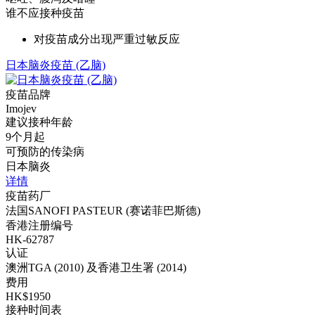
谁不应接种疫苗
对疫苗成分出现严重过敏反应
日本脑炎疫苗 (乙脑)
疫苗品牌
Imojev
建议接种年龄
9个月起
可预防的传染病
日本脑炎
详情
疫苗药厂
法国SANOFI PASTEUR (赛诺菲巴斯德)
香港注册编号
HK-62787
认证
澳洲TGA (2010) 及香港卫生署 (2014)
费用
HK$1950
接种时间表