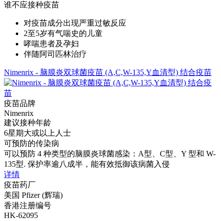
谁不应接种疫苗
对疫苗成分出现严重过敏反应
2至5岁有气喘史的儿童
哮喘患者及孕妇
伴随阿司匹林治疗
Nimenrix - 脑膜炎双球菌疫苗 (A,C,W-135,Y血清型) 结合疫苗
疫苗品牌
Nimenrix
建议接种年龄
6星期大或以上人士
可预防的传染病
可以预防 4 种类型的脑膜炎球菌感染：A型、C型、Y 型和 W-
135型. 保护率逾八成半，能有效抵御该病菌入侵
详情
疫苗药厂
美国 Pfizer (辉瑞)
香港注册编号
HK-62095