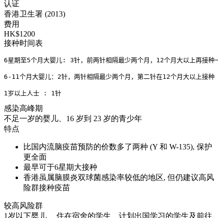
认证
香港卫生署 (2013)
费用
HK$1200
接种时间表
6星期至5个月大婴儿: 3针，前两针相隔最少两个月，12个月大以上再接种一
6-11个月大婴儿：2针，两针相隔最少两个月，第二针在12个月大以上接种
1岁以上人士 : 1针
感染高峰期
不足一岁的婴儿、16 岁到 23 岁的青少年
特点
比国内流脑疫苗预防的价数多了两种 (Y 和 W-135), 保护
更全面
最早可于6星期大接种
香港虽属脑膜炎双球菌感染率较低的地区, 但仍建议高风
险群接种疫苗
较高风险群
1岁以下婴儿、 住在宿舍的学生、计划出国学习的学生及前往