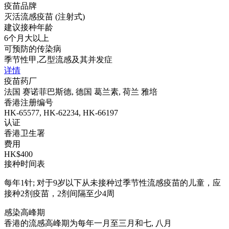
疫苗品牌
灭活流感疫苗 (注射式)
建议接种年龄
6个月大以上
可预防的传染病
季节性甲,乙型流感及其并发症
详情
疫苗药厂
法国 赛诺菲巴斯德, 德国 葛兰素, 荷兰 雅培
香港注册编号
HK-65577, HK-62234, HK-66197
认证
香港卫生署
费用
HK$400
接种时间表
每年1针; 对于9岁以下从未接种过季节性流感疫苗的儿童，应
接种2剂疫苗，2剂间隔至少4周
感染高峰期
香港的流感高峰期为每年一月至三月和七, 八月