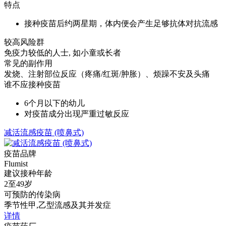
特点
接种疫苗后约两星期，体内便会产生足够抗体对抗流感
较高风险群
免疫力较低的人士, 如小童或长者
常见的副作用
发烧、注射部位反应（疼痛/红斑/肿胀）、烦躁不安及头痛
谁不应接种疫苗
6个月以下的幼儿
对疫苗成分出现严重过敏反应
减活流感疫苗 (喷鼻式)
疫苗品牌
Flumist
建议接种年龄
2至49岁
可预防的传染病
季节性甲,乙型流感及其并发症
详情