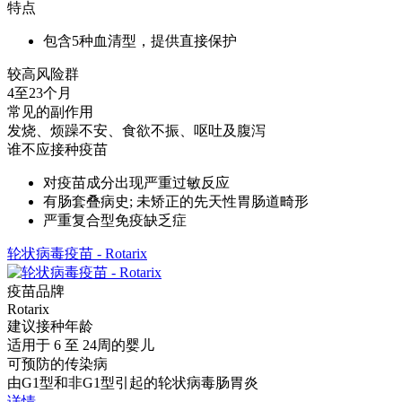
特点
包含5种血清型，提供直接保护
较高风险群
4至23个月
常见的副作用
发烧、烦躁不安、食欲不振、呕吐及腹泻
谁不应接种疫苗
对疫苗成分出现严重过敏反应
有肠套叠病史; 未矫正的先天性胃肠道畸形
严重复合型免疫缺乏症
轮状病毒疫苗 - Rotarix
疫苗品牌
Rotarix
建议接种年龄
适用于 6 至 24周的婴儿
可预防的传染病
由G1型和非G1型引起的轮状病毒肠胃炎
详情