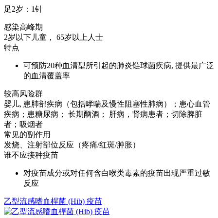
足2岁：1针
感染高峰期
2岁以下儿童， 65岁以上人士
特点
可预防20种血清型所引起的肺炎链球菌疾病, 提供最广泛
的血清覆盖率
较高风险群
婴儿, 患肺部疾病（包括哮喘及慢性阻塞性肺病）；患心血管
疾病；患糖尿病； 长期酗酒； 肝病，肾病患者；切除脾脏
者；吸烟者
常见的副作用
发烧、注射部位反应（疼痛/红斑/肿胀）
谁不应接种疫苗
对疫苗成分或对任何含白喉类毒素的疫苗出现严重过敏
反应
乙型流感嗜血桿菌 (Hib) 疫苗