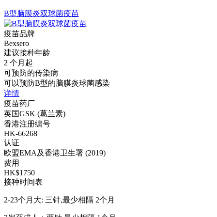
B型脑膜炎双球菌疫苗
疫苗品牌
Bexsero
建议接种年龄
2 个月起
可预防的传染病
可以预防B型的脑膜炎球菌感染
详情
疫苗药厂
英国GSK (葛兰素)
香港注册编号
HK-66268
认证
欧盟EMA及香港卫生署 (2019)
费用
HK$1750
接种时间表
2-23个月大: 三针,最少相隔 2个月