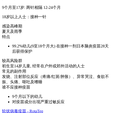
9个月至17岁: 两针相隔 12-24个月
18岁以上人士：接种一针
感染高峰期
夏天及雨季
特点
99.2%幼儿(9至18个月大) 在接种一剂日本脑炎疫苗28天
后获得保护
较高风险群
初生至14岁儿童, 经常在户外或郊外活动的人士
常见的副作用
发烧、注射部位反应（疼痛/红斑/肿胀）、异常哭泣、食欲不
振、头痛、呕吐及嗜睡
谁不应接种疫苗
9个月以下的幼儿
对疫苗成分出现严重过敏反应
轮状病毒疫苗 - RotaTeq