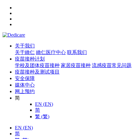
关于我们
关于緻仁
緻仁医疗中心
联系我们
疫苗接种计划
学校及团体疫苗接种
家居疫苗接种
流感疫苗常见问题
疫苗接种及测试项目
安全保障
媒体中心
网上预约
简
EN
(
EN
)
简
繁
(
繁
)
EN
(
EN
)
简