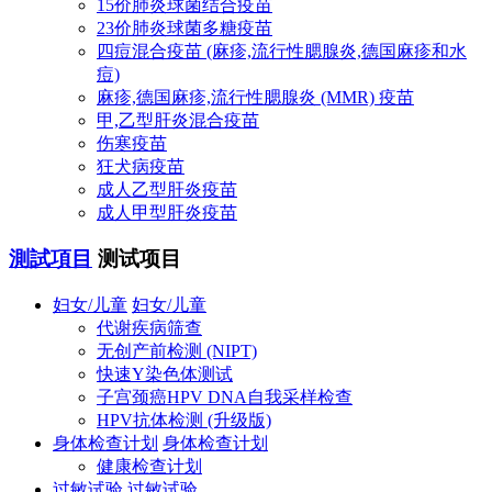
15价肺炎球菌结合疫苗
23价肺炎球菌多糖疫苗
四痘混合疫苗 (麻疹,流行性腮腺炎,德国麻疹和水
痘)
麻疹,德国麻疹,流行性腮腺炎 (MMR) 疫苗
甲,乙型肝炎混合疫苗
伤寒疫苗
狂犬病疫苗
成人乙型肝炎疫苗
成人甲型肝炎疫苗
測試項目
测试项目
妇女/儿童
妇女/儿童
代谢疾病筛查
无创产前检测 (NIPT)
快速Y染色体测试
子宫颈癌HPV DNA自我采样检查
HPV抗体检测 (升级版)
身体检查计划
身体检查计划
健康检查计划
过敏试验
过敏试验