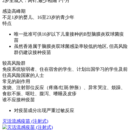
2岁至成人：两针,最少相隔 1个月
感染高峰期
不足1岁的婴儿、16至23岁的青少年
特点
唯一批准可供10岁以下儿童接种的B型脑膜炎双球菌疫
苗
虽然香港属于脑膜炎双球菌感染率较低的地区, 但高风险
群仍建议接种疫苗
较高风险群
免疫系统较弱者、住在宿舍的学生、计划出国学习的学生及前
往高风险国家的人士
常见的副作用
发烧、注射部位反应（疼痛/红斑/肿胀）、异常哭泣、烦躁、
食欲不振、呕吐、腹泻、嗜睡及皮疹
谁不应接种疫苗
对疫苗成分出现严重过敏反应
灭活流感疫苗 (注射式)