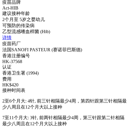
疫苗品牌
Act-HIB
建议接种年龄
2个月至 5岁之婴幼儿
可预防的传染病
乙型流感嗜血桿菌 (Hib)
详情
疫苗药厂
法国SANOFI PASTEUR (赛诺菲巴斯德)
香港注册编号
HK-37568
认证
香港卫生署 (1994)
费用
HK$420
接种时间表
2至6个月大: 4针, 前三针相隔最少4周，第四针跟第三针相隔最
少八周且在12个月大以上接种
7至11个月大: 3针, 前两针相隔最少4周，第三针跟第二针相隔
最少八周且在12个月大以上接种