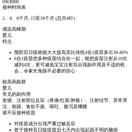
HK$900
接种时间表
2、4、6个月, 15至18个月 (总共4针)
感染高峰期
婴儿
特点
预防百日咳效能大大提高至比传统4合1疫苗多出30-40%
6合1疫苗把多种疫苗结合在一起，能把疫苗注射从10次
减到4次，更可减低宝宝注射后出现副作用及不适的机
会，令家长免除不必要的担心
较高风险群
婴儿
常见的副作用
发烧、注射部位反应（疼痛/红斑/肿胀）、注射结节、异常哭
泣、烦躁、食欲不振、呕吐、腹泻及嗜睡
谁不应接种疫苗
对疫苗成分出现严重过敏反应
曾于接种百日咳疫苗后七天内出现起因不明的脑病