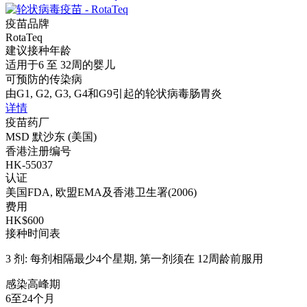
疫苗品牌
RotaTeq
建议接种年龄
适用于6 至 32周的婴儿
可预防的传染病
由G1, G2, G3, G4和G9引起的轮状病毒肠胃炎
详情
疫苗药厂
MSD 默沙东 (美国)
香港注册编号
HK-55037
认证
美国FDA, 欧盟EMA及香港卫生署(2006)
费用
HK$600
接种时间表
3 剂: 每剂相隔最少4个星期, 第一剂须在 12周龄前服用
感染高峰期
6至24个月