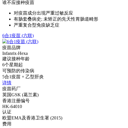
谁不应接种疫苗
对疫苗成分出现严重过敏反应
有肠套叠病史; 未矫正的先天性胃肠道畸形
严重复合型免疫缺乏症
6合1疫苗 (六联)
疫苗品牌
Infanrix-Hexa
建议接种年龄
6个星期起
可预防的传染病
5合1疫苗 + 乙型肝炎
详情
疫苗药厂
英国GSK (葛兰素)
香港注册编号
HK-64010
认证
欧盟EMA及香港卫生署 (2015)
费用