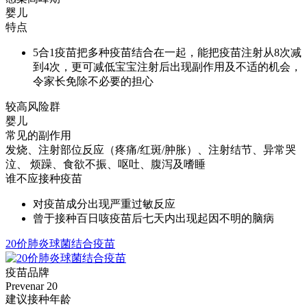
婴儿
特点
5合1疫苗把多种疫苗结合在一起，能把疫苗注射从8次减
到4次，更可减低宝宝注射后出现副作用及不适的机会，
令家长免除不必要的担心
较高风险群
婴儿
常见的副作用
发烧、注射部位反应（疼痛/红斑/肿胀）、注射结节、异常哭
泣、 烦躁、食欲不振、呕吐、腹泻及嗜睡
谁不应接种疫苗
对疫苗成分出现严重过敏反应
曾于接种百日咳疫苗后七天内出现起因不明的脑病
20价肺炎球菌结合疫苗
疫苗品牌
Prevenar 20
建议接种年龄