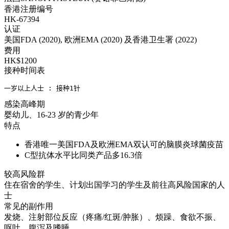
香港注册编号
HK-67394
认证
美国FDA (2020), 欧洲EMA (2020) 及香港卫生署 (2022)
费用
HK$1200
接种时间表
一岁以上人士 : 接种1针
感染高峰期
婴幼儿、16-23 岁的青少年
特点
香港唯一美国FDA及欧洲EMA双认可的脑膜炎球菌疫苗
C型抗体水平比同类产品多16.3倍
较高风险群
住在宿舍的学生、计划出国学习的学生及前往高风险国家的人
士
常见的副作用
发烧、注射部位反应（疼痛/红斑/肿胀）、烦躁、食欲不振、
呕吐、腹泻及嗜睡