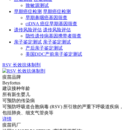
致敏源测试
早期癌症检测
早期癌症检测
早期鼻咽癌基因筛查
ctDNA 癌症早期基因筛查
遗传风险评估
遗传风险评估
隐性遗传病基因携带者筛查
亲子鉴定测试
亲子鉴定测试
产后亲子鉴定测试
美国DDC产前亲子鉴定测试
RSV 长效抗体制剂
疫苗品牌
Beyfortus
建议接种年龄
所有新生婴儿
可预防的传染病
可预防呼吸道合胞病毒 (RSV) 所引致的严重下呼吸道疾病，
包括肺炎、细支气管炎等
详情
疫苗药厂