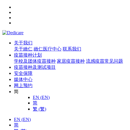
关于我们
关于緻仁
緻仁医疗中心
联系我们
疫苗接种计划
学校及团体疫苗接种
家居疫苗接种
流感疫苗常见问题
疫苗接种及测试项目
安全保障
媒体中心
网上预约
简
EN
(
EN
)
简
繁
(
繁
)
EN
(
EN
)
简