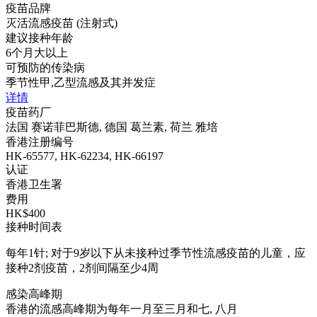
疫苗品牌
灭活流感疫苗 (注射式)
建议接种年龄
6个月大以上
可预防的传染病
季节性甲,乙型流感及其并发症
详情
疫苗药厂
法国 赛诺菲巴斯德, 德国 葛兰素, 荷兰 雅培
香港注册编号
HK-65577, HK-62234, HK-66197
认证
香港卫生署
费用
HK$400
接种时间表
每年1针; 对于9岁以下从未接种过季节性流感疫苗的儿童，应
接种2剂疫苗，2剂间隔至少4周
感染高峰期
香港的流感高峰期为每年一月至三月和七, 八月