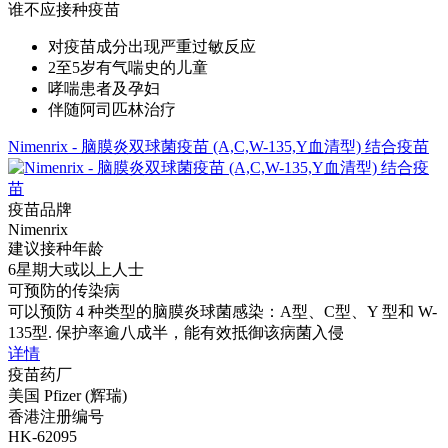
谁不应接种疫苗
对疫苗成分出现严重过敏反应
2至5岁有气喘史的儿童
哮喘患者及孕妇
伴随阿司匹林治疗
Nimenrix - 脑膜炎双球菌疫苗 (A,C,W-135,Y血清型) 结合疫苗
疫苗品牌
Nimenrix
建议接种年龄
6星期大或以上人士
可预防的传染病
可以预防 4 种类型的脑膜炎球菌感染：A型、C型、Y 型和 W-
135型. 保护率逾八成半，能有效抵御该病菌入侵
详情
疫苗药厂
美国 Pfizer (辉瑞)
香港注册编号
HK-62095