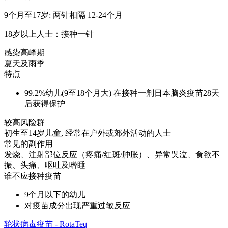
9个月至17岁: 两针相隔 12-24个月
18岁以上人士：接种一针
感染高峰期
夏天及雨季
特点
99.2%幼儿(9至18个月大) 在接种一剂日本脑炎疫苗28天
后获得保护
较高风险群
初生至14岁儿童, 经常在户外或郊外活动的人士
常见的副作用
发烧、注射部位反应（疼痛/红斑/肿胀）、异常哭泣、食欲不
振、头痛、呕吐及嗜睡
谁不应接种疫苗
9个月以下的幼儿
对疫苗成分出现严重过敏反应
轮状病毒疫苗 - RotaTeq