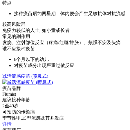
特点
接种疫苗后约两星期，体内便会产生足够抗体对抗流感
较高风险群
免疫力较低的人士, 如小童或长者
常见的副作用
发烧、注射部位反应（疼痛/红斑/肿胀）、烦躁不安及头痛
谁不应接种疫苗
6个月以下的幼儿
对疫苗成分出现严重过敏反应
减活流感疫苗 (喷鼻式)
疫苗品牌
Flumist
建议接种年龄
2至49岁
可预防的传染病
季节性甲,乙型流感及其并发症
详情