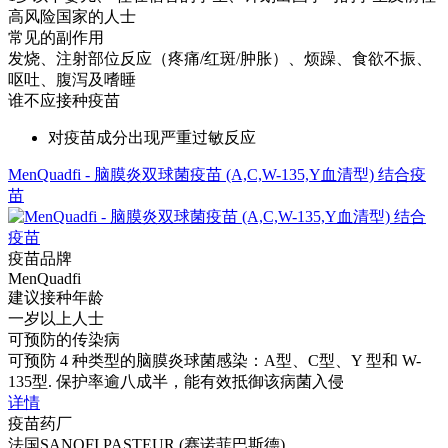
高风险国家的人士
常见的副作用
发烧、注射部位反应（疼痛/红斑/肿胀）、烦躁、食欲不振、
呕吐、腹泻及嗜睡
谁不应接种疫苗
对疫苗成分出现严重过敏反应
MenQuadfi - 脑膜炎双球菌疫苗 (A,C,W-135,Y血清型) 结合疫
苗
疫苗品牌
MenQuadfi
建议接种年龄
一岁以上人士
可预防的传染病
可预防 4 种类型的脑膜炎球菌感染：A型、C型、Y 型和 W-
135型. 保护率逾八成半，能有效抵御该病菌入侵
详情
疫苗药厂
法国SANOFI PASTEUR (赛诺菲巴斯德)