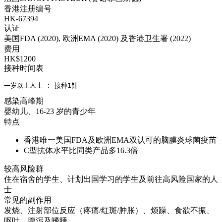
香港注册编号
HK-67394
认证
美国FDA (2020), 欧洲EMA (2020) 及香港卫生署 (2022)
费用
HK$1200
接种时间表
一岁以上人士 : 接种1针
感染高峰期
婴幼儿、16-23 岁的青少年
特点
香港唯一美国FDA及欧洲EMA双认可的脑膜炎球菌疫苗
C型抗体水平比同类产品多16.3倍
较高风险群
住在宿舍的学生、计划出国学习的学生及前往高风险国家的人
士
常见的副作用
发烧、注射部位反应（疼痛/红斑/肿胀）、烦躁、食欲不振、
呕吐、腹泻及嗜睡