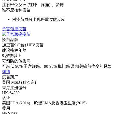
注射部位反应 (红肿、疼痛) 、发烧
谁不应接种疫苗
对疫苗成分出现严重过敏反应
子宫颈癌疫苗
疫苗品牌
加卫苗9 (9价) HPV疫苗
建议接种年龄
9 岁或以上
可预防的传染病
可减低 90% 子宫颈癌、90-95% 肛门癌 及相关癌前病变的风险
详情
疫苗药厂
美国 MSD (默沙东)
香港注册编号
HK-64239
认证
美国FDA (2014)、欧盟EMA及香港卫生署(2015)
费用
HK$1500