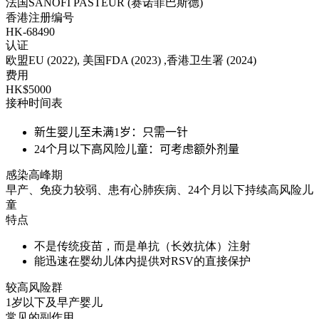
法国SANOFI PASTEUR (赛诺菲巴斯德)
香港注册编号
HK-68490
认证
欧盟EU (2022), 美国FDA (2023) ,香港卫生署 (2024)
费用
HK$5000
接种时间表
新生婴儿至未满1岁：只需一针
24个月以下高风险儿童：可考虑额外剂量
感染高峰期
早产、免疫力较弱、患有心肺疾病、24个月以下持续高风险儿
童
特点
不是传统疫苗，而是单抗（长效抗体）注射
能迅速在婴幼儿体内提供对RSV的直接保护
较高风险群
1岁以下及早产婴儿
常见的副作用