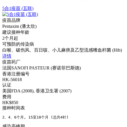
5合1疫苗 (五联)
疫苗品牌
Pentaxim (潘太欣)
建议接种年龄
2个月起
可预防的传染病
白喉、破伤风、百日咳、小儿麻痹及乙型流感嗜血杆菌 (Hib)
详情
疫苗药厂
法国SANOFI PASTEUR (赛诺菲巴斯德)
香港注册编号
HK-56018
认证
美国FDA (2008), 香港卫生署 (2007)
费用
HK$850
接种时间表
2、4、6个月, 15至18个月 (总共4针)
感染高峰期