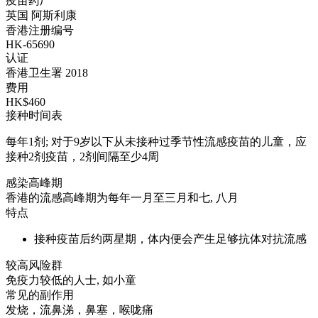
疫苗药厂
英国 阿斯利康
香港注册编号
HK-65690
认证
香港卫生署 2018
费用
HK$460
接种时间表
每年1剂; 对于9岁以下从未接种过季节性流感疫苗的儿童，应
接种2剂疫苗，2剂间隔至少4周
感染高峰期
香港的流感高峰期为每年一月至三月和七, 八月
特点
接种疫苗后约两星期，体内便会产生足够抗体对抗流感
较高风险群
免疫力较低的人士, 如小童
常见的副作用
发烧，流鼻涕，鼻塞，喉咙痛