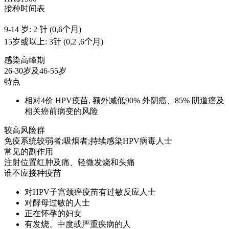
接种时间表
9-14 岁: 2 针 (0,6个月)
15岁或以上: 3针 (0,2 ,6个月)
感染高峰期
26-30岁及46-55岁
特点
相对4价 HPV疫苗, 额外减低90% 外阴癌、85% 阴道癌及
相关癌前病变的风险
较高风险群
免疫系统较弱者;吸烟者;持续感染HPV病毒人士
常见的副作用
注射位置红肿及痛、轻微发烧和头痛
谁不应接种疫苗
对HPV子宫颈癌疫苗有过敏反应人士
对酵母过敏的人士
正在怀孕的妇女
有发烧、中度或严重疾病的人