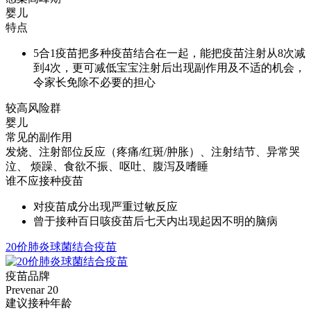
婴儿
特点
5合1疫苗把多种疫苗结合在一起，能把疫苗注射从8次减
到4次，更可减低宝宝注射后出现副作用及不适的机会，
令家长免除不必要的担心
较高风险群
婴儿
常见的副作用
发烧、注射部位反应（疼痛/红斑/肿胀）、注射结节、异常哭
泣、 烦躁、食欲不振、呕吐、腹泻及嗜睡
谁不应接种疫苗
对疫苗成分出现严重过敏反应
曾于接种百日咳疫苗后七天内出现起因不明的脑病
20价肺炎球菌结合疫苗
疫苗品牌
Prevenar 20
建议接种年龄