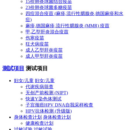
15价肺炎球菌结合疫苗
23价肺炎球菌多糖疫苗
四痘混合疫苗 (麻疹,流行性腮腺炎,德国麻疹和水
痘)
麻疹,德国麻疹,流行性腮腺炎 (MMR) 疫苗
甲,乙型肝炎混合疫苗
伤寒疫苗
狂犬病疫苗
成人乙型肝炎疫苗
成人甲型肝炎疫苗
測試項目
测试项目
妇女/儿童
妇女/儿童
代谢疾病筛查
无创产前检测 (NIPT)
快速Y染色体测试
子宫颈癌HPV DNA自我采样检查
HPV抗体检测 (升级版)
身体检查计划
身体检查计划
健康检查计划
过敏试验
过敏试验