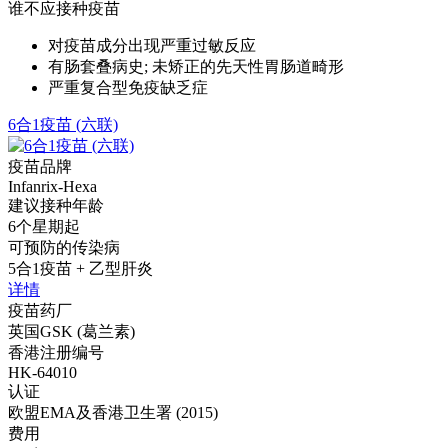
谁不应接种疫苗
对疫苗成分出现严重过敏反应
有肠套叠病史; 未矫正的先天性胃肠道畸形
严重复合型免疫缺乏症
6合1疫苗 (六联)
疫苗品牌
Infanrix-Hexa
建议接种年龄
6个星期起
可预防的传染病
5合1疫苗 + 乙型肝炎
详情
疫苗药厂
英国GSK (葛兰素)
香港注册编号
HK-64010
认证
欧盟EMA及香港卫生署 (2015)
费用