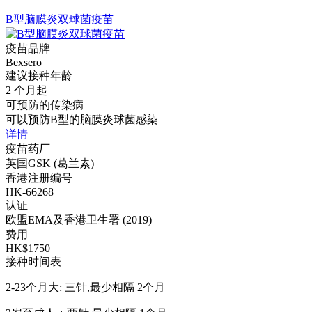
B型脑膜炎双球菌疫苗
疫苗品牌
Bexsero
建议接种年龄
2 个月起
可预防的传染病
可以预防B型的脑膜炎球菌感染
详情
疫苗药厂
英国GSK (葛兰素)
香港注册编号
HK-66268
认证
欧盟EMA及香港卫生署 (2019)
费用
HK$1750
接种时间表
2-23个月大: 三针,最少相隔 2个月