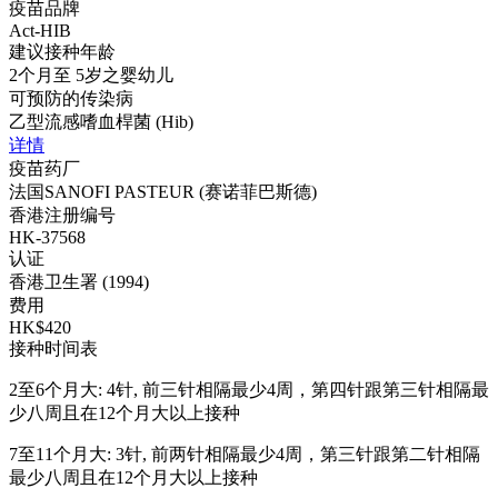
疫苗品牌
Act-HIB
建议接种年龄
2个月至 5岁之婴幼儿
可预防的传染病
乙型流感嗜血桿菌 (Hib)
详情
疫苗药厂
法国SANOFI PASTEUR (赛诺菲巴斯德)
香港注册编号
HK-37568
认证
香港卫生署 (1994)
费用
HK$420
接种时间表
2至6个月大: 4针, 前三针相隔最少4周，第四针跟第三针相隔最
少八周且在12个月大以上接种
7至11个月大: 3针, 前两针相隔最少4周，第三针跟第二针相隔
最少八周且在12个月大以上接种