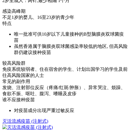
2岁至成人：两针,最少相隔 1个月
感染高峰期
不足1岁的婴儿、16至23岁的青少年
特点
唯一批准可供10岁以下儿童接种的B型脑膜炎双球菌疫
苗
虽然香港属于脑膜炎双球菌感染率较低的地区, 但高风险
群仍建议接种疫苗
较高风险群
免疫系统较弱者、住在宿舍的学生、计划出国学习的学生及前
往高风险国家的人士
常见的副作用
发烧、注射部位反应（疼痛/红斑/肿胀）、异常哭泣、烦躁、
食欲不振、呕吐、腹泻、嗜睡及皮疹
谁不应接种疫苗
对疫苗成分出现严重过敏反应
灭活流感疫苗 (注射式)