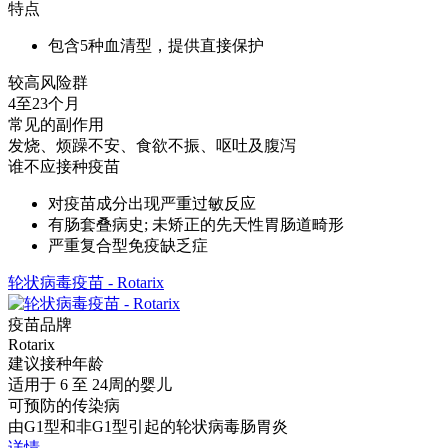
特点
包含5种血清型，提供直接保护
较高风险群
4至23个月
常见的副作用
发烧、烦躁不安、食欲不振、呕吐及腹泻
谁不应接种疫苗
对疫苗成分出现严重过敏反应
有肠套叠病史; 未矫正的先天性胃肠道畸形
严重复合型免疫缺乏症
轮状病毒疫苗 - Rotarix
疫苗品牌
Rotarix
建议接种年龄
适用于 6 至 24周的婴儿
可预防的传染病
由G1型和非G1型引起的轮状病毒肠胃炎
详情