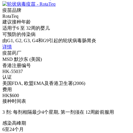
疫苗品牌
RotaTeq
建议接种年龄
适用于6 至 32周的婴儿
可预防的传染病
由G1, G2, G3, G4和G9引起的轮状病毒肠胃炎
详情
疫苗药厂
MSD 默沙东 (美国)
香港注册编号
HK-55037
认证
美国FDA, 欧盟EMA及香港卫生署(2006)
费用
HK$600
接种时间表
3 剂: 每剂相隔最少4个星期, 第一剂须在 12周龄前服用
感染高峰期
6至24个月