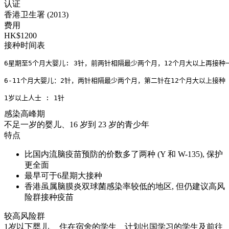
认证
香港卫生署 (2013)
费用
HK$1200
接种时间表
6星期至5个月大婴儿: 3针，前两针相隔最少两个月，12个月大以上再接种一
6-11个月大婴儿：2针，两针相隔最少两个月，第二针在12个月大以上接种
1岁以上人士 : 1针
感染高峰期
不足一岁的婴儿、16 岁到 23 岁的青少年
特点
比国内流脑疫苗预防的价数多了两种 (Y 和 W-135), 保护
更全面
最早可于6星期大接种
香港虽属脑膜炎双球菌感染率较低的地区, 但仍建议高风
险群接种疫苗
较高风险群
1岁以下婴儿、 住在宿舍的学生、计划出国学习的学生及前往