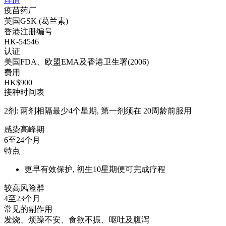
疫苗药厂
英国GSK (葛兰素)
香港注册编号
HK-54546
认证
美国FDA、欧盟EMA及香港卫生署(2006)
费用
HK$900
接种时间表
2剂: 两剂相隔最少4个星期, 第一剂须在 20周龄前服用
感染高峰期
6至24个月
特点
更早有效保护, 初生10星期便可完成疗程
较高风险群
4至23个月
常见的副作用
发烧、烦躁不安、食欲不振、呕吐及腹泻