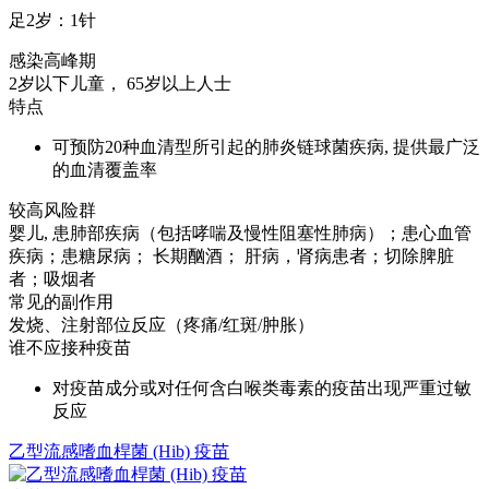
足2岁：1针
感染高峰期
2岁以下儿童， 65岁以上人士
特点
可预防20种血清型所引起的肺炎链球菌疾病, 提供最广泛
的血清覆盖率
较高风险群
婴儿, 患肺部疾病（包括哮喘及慢性阻塞性肺病）；患心血管
疾病；患糖尿病； 长期酗酒； 肝病，肾病患者；切除脾脏
者；吸烟者
常见的副作用
发烧、注射部位反应（疼痛/红斑/肿胀）
谁不应接种疫苗
对疫苗成分或对任何含白喉类毒素的疫苗出现严重过敏
反应
乙型流感嗜血桿菌 (Hib) 疫苗