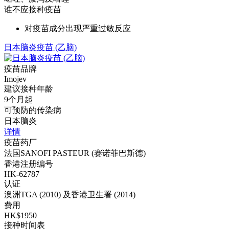
谁不应接种疫苗
对疫苗成分出现严重过敏反应
日本脑炎疫苗 (乙脑)
疫苗品牌
Imojev
建议接种年龄
9个月起
可预防的传染病
日本脑炎
详情
疫苗药厂
法国SANOFI PASTEUR (赛诺菲巴斯德)
香港注册编号
HK-62787
认证
澳洲TGA (2010) 及香港卫生署 (2014)
费用
HK$1950
接种时间表