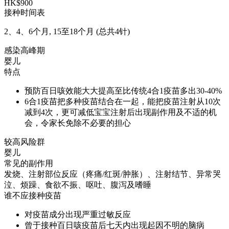
HK$900
接种时间表
2、4、6个月, 15至18个月 (总共4针)
感染高峰期
婴儿
特点
预防百日咳效能大大提高至比传统4合1疫苗多出30-40%
6合1疫苗把多种疫苗结合在一起，能把疫苗注射从10次
减到4次，更可减低宝宝注射后出现副作用及不适的机
会，令家长免除不必要的担心
较高风险群
婴儿
常见的副作用
发烧、注射部位反应（疼痛/红斑/肿胀）、注射结节、异常哭
泣、烦躁、食欲不振、呕吐、腹泻及嗜睡
谁不应接种疫苗
对疫苗成分出现严重过敏反应
曾于接种百日咳疫苗后七天内出现起因不明的脑病