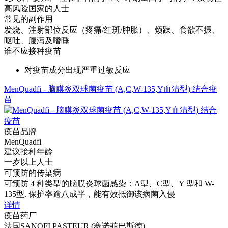
高风险国家的人士
常见的副作用
发烧、注射部位反应（疼痛/红斑/肿胀）、烦躁、食欲不振、
呕吐、腹泻及嗜睡
谁不应接种疫苗
对疫苗成分出现严重过敏反应
MenQuadfi - 脑膜炎双球菌疫苗 (A,C,W-135,Y血清型) 结合疫
苗
疫苗品牌
MenQuadfi
建议接种年龄
一岁以上人士
可预防的传染病
可预防 4 种类型的脑膜炎球菌感染：A型、C型、Y 型和 W-
135型. 保护率逾八成半，能有效抵御该病菌入侵
详情
疫苗药厂
法国SANOFI PASTEUR (赛诺菲巴斯德)