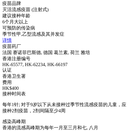
疫苗品牌
灭活流感疫苗 (注射式)
建议接种年龄
6个月大以上
可预防的传染病
季节性甲,乙型流感及其并发症
详情
疫苗药厂
法国 赛诺菲巴斯德, 德国 葛兰素, 荷兰 雅培
香港注册编号
HK-65577, HK-62234, HK-66197
认证
香港卫生署
费用
HK$400
接种时间表
每年1针; 对于9岁以下从未接种过季节性流感疫苗的儿童，应
接种2剂疫苗，2剂间隔至少4周
感染高峰期
香港的流感高峰期为每年一月至三月和七, 八月