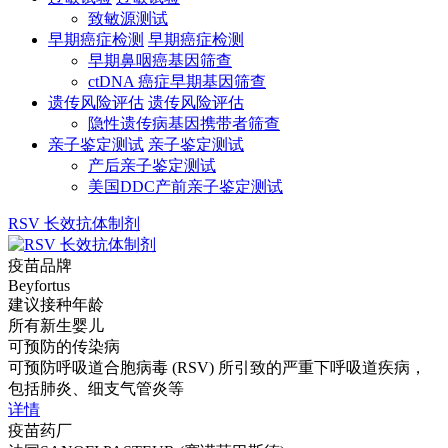
致敏源测试
早期癌症检测
早期癌症检测
早期鼻咽癌基因筛查
ctDNA 癌症早期基因筛查
遗传风险评估
遗传风险评估
隐性遗传病基因携带者筛查
亲子鉴定测试
亲子鉴定测试
产后亲子鉴定测试
美国DDC产前亲子鉴定测试
RSV 长效抗体制剂
疫苗品牌
Beyfortus
建议接种年龄
所有新生婴儿
可预防的传染病
可预防呼吸道合胞病毒 (RSV) 所引致的严重下呼吸道疾病，
包括肺炎、细支气管炎等
详情
疫苗药厂