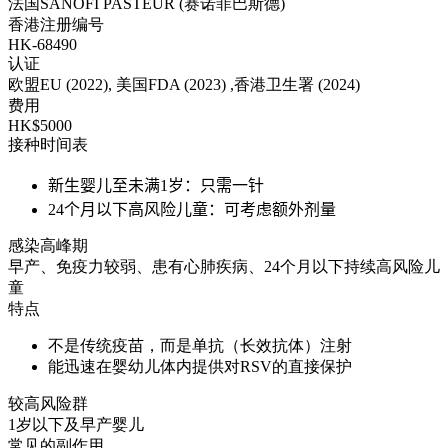
法国SANOFI PASTEUR (赛诺菲巴斯德)
香港注册编号
HK-68490
认证
欧盟EU (2022), 美国FDA (2023) ,香港卫生署 (2024)
费用
HK$5000
接种时间表
新生婴儿至未满1岁：只需一针
24个月以下高风险儿童：可考虑额外剂量
感染高峰期
早产、免疫力较弱、患有心肺疾病、24个月以下持续高风险儿
童
特点
不是传统疫苗，而是单抗（长效抗体）注射
能迅速在婴幼儿体内提供对RSV的直接保护
较高风险群
1岁以下及早产婴儿
常见的副作用