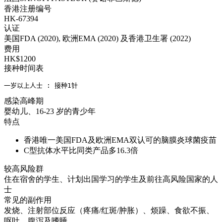
香港注册编号
HK-67394
认证
美国FDA (2020), 欧洲EMA (2020) 及香港卫生署 (2022)
费用
HK$1200
接种时间表
一岁以上人士 : 接种1针
感染高峰期
婴幼儿、16-23 岁的青少年
特点
香港唯一美国FDA及欧洲EMA双认可的脑膜炎球菌疫苗
C型抗体水平比同类产品多16.3倍
较高风险群
住在宿舍的学生、计划出国学习的学生及前往高风险国家的人
士
常见的副作用
发烧、注射部位反应（疼痛/红斑/肿胀）、烦躁、食欲不振、
呕吐、腹泻及嗜睡