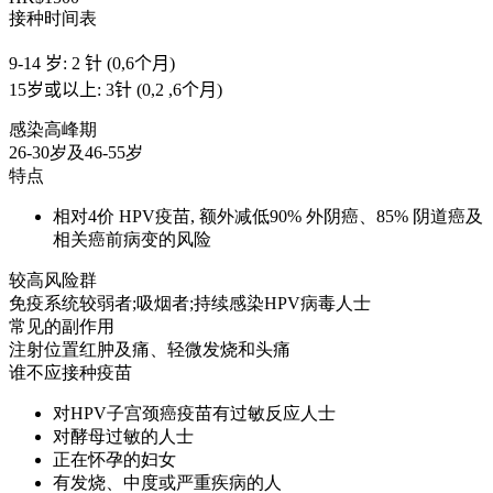
接种时间表
9-14 岁: 2 针 (0,6个月)
15岁或以上: 3针 (0,2 ,6个月)
感染高峰期
26-30岁及46-55岁
特点
相对4价 HPV疫苗, 额外减低90% 外阴癌、85% 阴道癌及
相关癌前病变的风险
较高风险群
免疫系统较弱者;吸烟者;持续感染HPV病毒人士
常见的副作用
注射位置红肿及痛、轻微发烧和头痛
谁不应接种疫苗
对HPV子宫颈癌疫苗有过敏反应人士
对酵母过敏的人士
正在怀孕的妇女
有发烧、中度或严重疾病的人