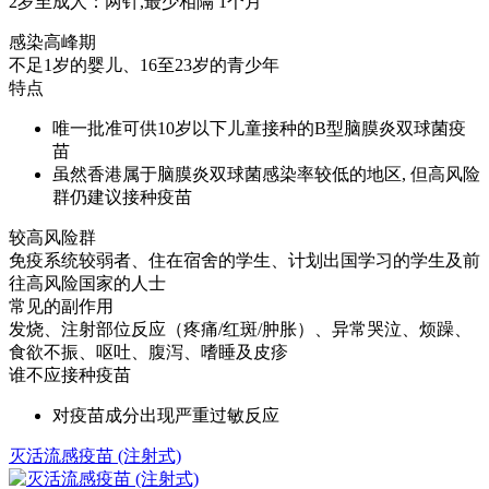
2岁至成人：两针,最少相隔 1个月
感染高峰期
不足1岁的婴儿、16至23岁的青少年
特点
唯一批准可供10岁以下儿童接种的B型脑膜炎双球菌疫
苗
虽然香港属于脑膜炎双球菌感染率较低的地区, 但高风险
群仍建议接种疫苗
较高风险群
免疫系统较弱者、住在宿舍的学生、计划出国学习的学生及前
往高风险国家的人士
常见的副作用
发烧、注射部位反应（疼痛/红斑/肿胀）、异常哭泣、烦躁、
食欲不振、呕吐、腹泻、嗜睡及皮疹
谁不应接种疫苗
对疫苗成分出现严重过敏反应
灭活流感疫苗 (注射式)