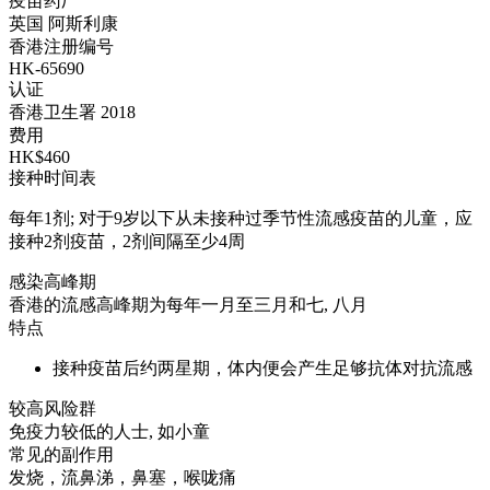
疫苗药厂
英国 阿斯利康
香港注册编号
HK-65690
认证
香港卫生署 2018
费用
HK$460
接种时间表
每年1剂; 对于9岁以下从未接种过季节性流感疫苗的儿童，应
接种2剂疫苗，2剂间隔至少4周
感染高峰期
香港的流感高峰期为每年一月至三月和七, 八月
特点
接种疫苗后约两星期，体内便会产生足够抗体对抗流感
较高风险群
免疫力较低的人士, 如小童
常见的副作用
发烧，流鼻涕，鼻塞，喉咙痛