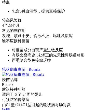
特点
包含5种血清型，提供直接保护
较高风险群
4至23个月
常见的副作用
发烧、烦躁不安、食欲不振、呕吐及腹泻
谁不应接种疫苗
对疫苗成分出现严重过敏反应
有肠套叠病史; 未矫正的先天性胃肠道畸形
严重复合型免疫缺乏症
轮状病毒疫苗 - Rotarix
疫苗品牌
Rotarix
建议接种年龄
适用于 6 至 24周的婴儿
可预防的传染病
由G1型和非G1型引起的轮状病毒肠胃炎
详情