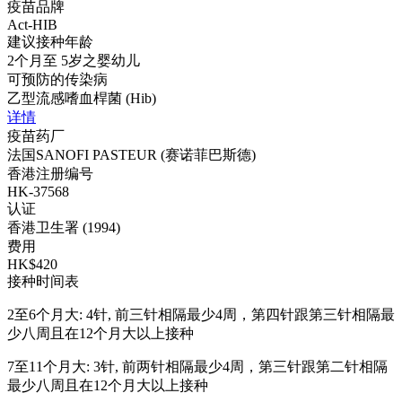
疫苗品牌
Act-HIB
建议接种年龄
2个月至 5岁之婴幼儿
可预防的传染病
乙型流感嗜血桿菌 (Hib)
详情
疫苗药厂
法国SANOFI PASTEUR (赛诺菲巴斯德)
香港注册编号
HK-37568
认证
香港卫生署 (1994)
费用
HK$420
接种时间表
2至6个月大: 4针, 前三针相隔最少4周，第四针跟第三针相隔最
少八周且在12个月大以上接种
7至11个月大: 3针, 前两针相隔最少4周，第三针跟第二针相隔
最少八周且在12个月大以上接种