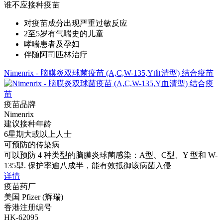
谁不应接种疫苗
对疫苗成分出现严重过敏反应
2至5岁有气喘史的儿童
哮喘患者及孕妇
伴随阿司匹林治疗
Nimenrix - 脑膜炎双球菌疫苗 (A,C,W-135,Y血清型) 结合疫苗
疫苗品牌
Nimenrix
建议接种年龄
6星期大或以上人士
可预防的传染病
可以预防 4 种类型的脑膜炎球菌感染：A型、C型、Y 型和 W-
135型. 保护率逾八成半，能有效抵御该病菌入侵
详情
疫苗药厂
美国 Pfizer (辉瑞)
香港注册编号
HK-62095