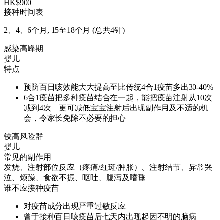
HK$900
接种时间表
2、4、6个月, 15至18个月 (总共4针)
感染高峰期
婴儿
特点
预防百日咳效能大大提高至比传统4合1疫苗多出30-40%
6合1疫苗把多种疫苗结合在一起，能把疫苗注射从10次
减到4次，更可减低宝宝注射后出现副作用及不适的机
会，令家长免除不必要的担心
较高风险群
婴儿
常见的副作用
发烧、注射部位反应（疼痛/红斑/肿胀）、注射结节、异常哭
泣、烦躁、食欲不振、呕吐、腹泻及嗜睡
谁不应接种疫苗
对疫苗成分出现严重过敏反应
曾于接种百日咳疫苗后七天内出现起因不明的脑病