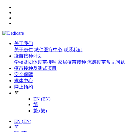
关于我们
关于緻仁
緻仁医疗中心
联系我们
疫苗接种计划
学校及团体疫苗接种
家居疫苗接种
流感疫苗常见问题
疫苗接种及测试项目
安全保障
媒体中心
网上预约
简
EN
(
EN
)
简
繁
(
繁
)
EN
(
EN
)
简