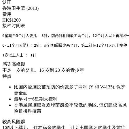
认证
香港卫生署 (2013)
费用
HK$1200
接种时间表
6星期至5个月大婴儿: 3针，前两针相隔最少两个月，12个月大以上再接种一
6-11个月大婴儿：2针，两针相隔最少两个月，第二针在12个月大以上接种
1岁以上人士 : 1针
感染高峰期
不足一岁的婴儿、16 岁到 23 岁的青少年
特点
比国内流脑疫苗预防的价数多了两种 (Y 和 W-135), 保护
更全面
最早可于6星期大接种
香港虽属脑膜炎双球菌感染率较低的地区, 但仍建议高风
险群接种疫苗
较高风险群
1岁以下婴儿、 住在宿舍的学生、计划出国学习的学生及前往