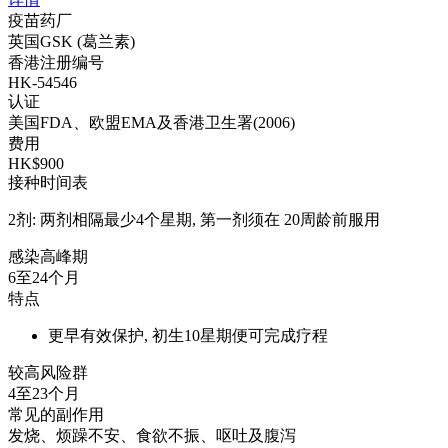
疫苗药厂
英国GSK (葛兰素)
香港注册编号
HK-54546
认证
美国FDA、欧盟EMA及香港卫生署(2006)
费用
HK$900
接种时间表
2剂: 两剂相隔最少4个星期, 第一剂须在 20周龄前服用
感染高峰期
6至24个月
特点
更早有效保护, 初生10星期便可完成疗程
较高风险群
4至23个月
常见的副作用
发烧、烦躁不安、食欲不振、呕吐及腹泻