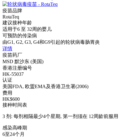
疫苗品牌
RotaTeq
建议接种年龄
适用于6 至 32周的婴儿
可预防的传染病
由G1, G2, G3, G4和G9引起的轮状病毒肠胃炎
详情
疫苗药厂
MSD 默沙东 (美国)
香港注册编号
HK-55037
认证
美国FDA, 欧盟EMA及香港卫生署(2006)
费用
HK$600
接种时间表
3 剂: 每剂相隔最少4个星期, 第一剂须在 12周龄前服用
感染高峰期
6至24个月