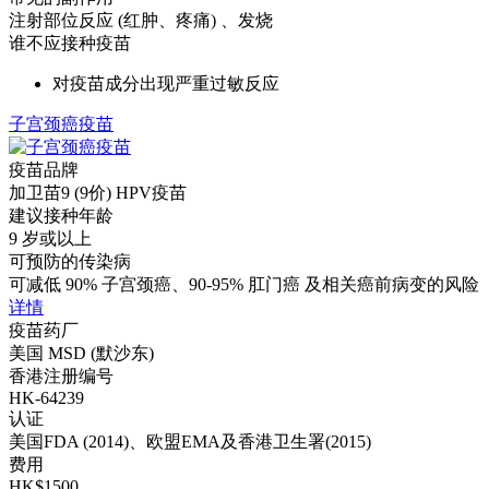
注射部位反应 (红肿、疼痛) 、发烧
谁不应接种疫苗
对疫苗成分出现严重过敏反应
子宫颈癌疫苗
疫苗品牌
加卫苗9 (9价) HPV疫苗
建议接种年龄
9 岁或以上
可预防的传染病
可减低 90% 子宫颈癌、90-95% 肛门癌 及相关癌前病变的风险
详情
疫苗药厂
美国 MSD (默沙东)
香港注册编号
HK-64239
认证
美国FDA (2014)、欧盟EMA及香港卫生署(2015)
费用
HK$1500