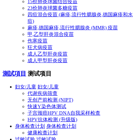
15价肺炎球菌结合疫苗
23价肺炎球菌多糖疫苗
四痘混合疫苗 (麻疹,流行性腮腺炎,德国麻疹和水
痘)
麻疹,德国麻疹,流行性腮腺炎 (MMR) 疫苗
甲,乙型肝炎混合疫苗
伤寒疫苗
狂犬病疫苗
成人乙型肝炎疫苗
成人甲型肝炎疫苗
測試項目
测试项目
妇女/儿童
妇女/儿童
代谢疾病筛查
无创产前检测 (NIPT)
快速Y染色体测试
子宫颈癌HPV DNA自我采样检查
HPV抗体检测 (升级版)
身体检查计划
身体检查计划
健康检查计划
过敏试验
过敏试验