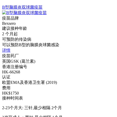
B型脑膜炎双球菌疫苗
疫苗品牌
Bexsero
建议接种年龄
2 个月起
可预防的传染病
可以预防B型的脑膜炎球菌感染
详情
疫苗药厂
英国GSK (葛兰素)
香港注册编号
HK-66268
认证
欧盟EMA及香港卫生署 (2019)
费用
HK$1750
接种时间表
2-23个月大: 三针,最少相隔 2个月