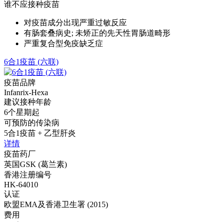
谁不应接种疫苗
对疫苗成分出现严重过敏反应
有肠套叠病史; 未矫正的先天性胃肠道畸形
严重复合型免疫缺乏症
6合1疫苗 (六联)
疫苗品牌
Infanrix-Hexa
建议接种年龄
6个星期起
可预防的传染病
5合1疫苗 + 乙型肝炎
详情
疫苗药厂
英国GSK (葛兰素)
香港注册编号
HK-64010
认证
欧盟EMA及香港卫生署 (2015)
费用