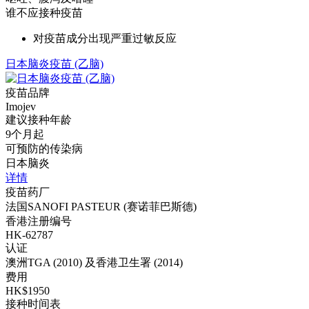
谁不应接种疫苗
对疫苗成分出现严重过敏反应
日本脑炎疫苗 (乙脑)
疫苗品牌
Imojev
建议接种年龄
9个月起
可预防的传染病
日本脑炎
详情
疫苗药厂
法国SANOFI PASTEUR (赛诺菲巴斯德)
香港注册编号
HK-62787
认证
澳洲TGA (2010) 及香港卫生署 (2014)
费用
HK$1950
接种时间表