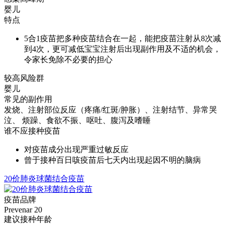
婴儿
特点
5合1疫苗把多种疫苗结合在一起，能把疫苗注射从8次减
到4次，更可减低宝宝注射后出现副作用及不适的机会，
令家长免除不必要的担心
较高风险群
婴儿
常见的副作用
发烧、注射部位反应（疼痛/红斑/肿胀）、注射结节、异常哭
泣、 烦躁、食欲不振、呕吐、腹泻及嗜睡
谁不应接种疫苗
对疫苗成分出现严重过敏反应
曾于接种百日咳疫苗后七天内出现起因不明的脑病
20价肺炎球菌结合疫苗
疫苗品牌
Prevenar 20
建议接种年龄