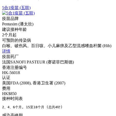
5合1疫苗 (五联)
疫苗品牌
Pentaxim (潘太欣)
建议接种年龄
2个月起
可预防的传染病
白喉、破伤风、百日咳、小儿麻痹及乙型流感嗜血杆菌 (Hib)
详情
疫苗药厂
法国SANOFI PASTEUR (赛诺菲巴斯德)
香港注册编号
HK-56018
认证
美国FDA (2008), 香港卫生署 (2007)
费用
HK$850
接种时间表
2、4、6个月, 15至18个月 (总共4针)
感染高峰期