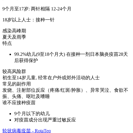
9个月至17岁: 两针相隔 12-24个月
18岁以上人士：接种一针
感染高峰期
夏天及雨季
特点
99.2%幼儿(9至18个月大) 在接种一剂日本脑炎疫苗28天
后获得保护
较高风险群
初生至14岁儿童, 经常在户外或郊外活动的人士
常见的副作用
发烧、注射部位反应（疼痛/红斑/肿胀）、异常哭泣、食欲不
振、头痛、呕吐及嗜睡
谁不应接种疫苗
9个月以下的幼儿
对疫苗成分出现严重过敏反应
轮状病毒疫苗 - RotaTeq