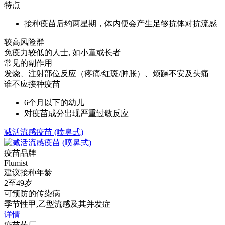
特点
接种疫苗后约两星期，体内便会产生足够抗体对抗流感
较高风险群
免疫力较低的人士, 如小童或长者
常见的副作用
发烧、注射部位反应（疼痛/红斑/肿胀）、烦躁不安及头痛
谁不应接种疫苗
6个月以下的幼儿
对疫苗成分出现严重过敏反应
减活流感疫苗 (喷鼻式)
疫苗品牌
Flumist
建议接种年龄
2至49岁
可预防的传染病
季节性甲,乙型流感及其并发症
详情