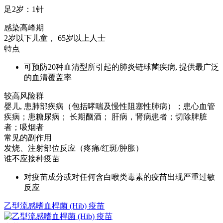
足2岁：1针
感染高峰期
2岁以下儿童， 65岁以上人士
特点
可预防20种血清型所引起的肺炎链球菌疾病, 提供最广泛
的血清覆盖率
较高风险群
婴儿, 患肺部疾病（包括哮喘及慢性阻塞性肺病）；患心血管
疾病；患糖尿病； 长期酗酒； 肝病，肾病患者；切除脾脏
者；吸烟者
常见的副作用
发烧、注射部位反应（疼痛/红斑/肿胀）
谁不应接种疫苗
对疫苗成分或对任何含白喉类毒素的疫苗出现严重过敏
反应
乙型流感嗜血桿菌 (Hib) 疫苗