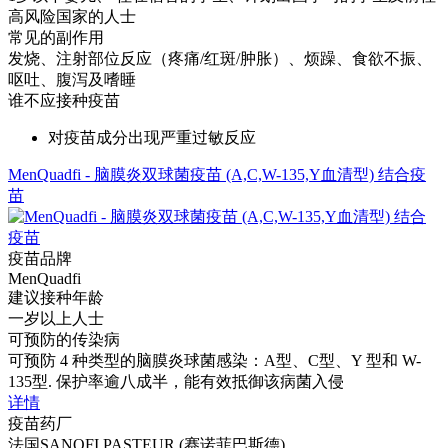
高风险国家的人士
常见的副作用
发烧、注射部位反应（疼痛/红斑/肿胀）、烦躁、食欲不振、
呕吐、腹泻及嗜睡
谁不应接种疫苗
对疫苗成分出现严重过敏反应
MenQuadfi - 脑膜炎双球菌疫苗 (A,C,W-135,Y血清型) 结合疫
苗
疫苗品牌
MenQuadfi
建议接种年龄
一岁以上人士
可预防的传染病
可预防 4 种类型的脑膜炎球菌感染：A型、C型、Y 型和 W-
135型. 保护率逾八成半，能有效抵御该病菌入侵
详情
疫苗药厂
法国SANOFI PASTEUR (赛诺菲巴斯德)