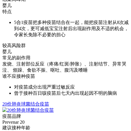
婴儿
特点
5合1疫苗把多种疫苗结合在一起，能把疫苗注射从8次减
到4次，更可减低宝宝注射后出现副作用及不适的机会，
令家长免除不必要的担心
较高风险群
婴儿
常见的副作用
发烧、注射部位反应（疼痛/红斑/肿胀）、注射结节、异常哭
泣、 烦躁、食欲不振、呕吐、腹泻及嗜睡
谁不应接种疫苗
对疫苗成分出现严重过敏反应
曾于接种百日咳疫苗后七天内出现起因不明的脑病
20价肺炎球菌结合疫苗
疫苗品牌
Prevenar 20
建议接种年龄