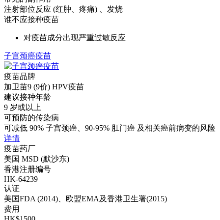
注射部位反应 (红肿、疼痛) 、发烧
谁不应接种疫苗
对疫苗成分出现严重过敏反应
子宫颈癌疫苗
疫苗品牌
加卫苗9 (9价) HPV疫苗
建议接种年龄
9 岁或以上
可预防的传染病
可减低 90% 子宫颈癌、90-95% 肛门癌 及相关癌前病变的风险
详情
疫苗药厂
美国 MSD (默沙东)
香港注册编号
HK-64239
认证
美国FDA (2014)、欧盟EMA及香港卫生署(2015)
费用
HK$1500