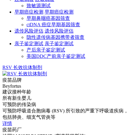
致敏源测试
早期癌症检测
早期癌症检测
早期鼻咽癌基因筛查
ctDNA 癌症早期基因筛查
遗传风险评估
遗传风险评估
隐性遗传病基因携带者筛查
亲子鉴定测试
亲子鉴定测试
产后亲子鉴定测试
美国DDC产前亲子鉴定测试
RSV 长效抗体制剂
疫苗品牌
Beyfortus
建议接种年龄
所有新生婴儿
可预防的传染病
可预防呼吸道合胞病毒 (RSV) 所引致的严重下呼吸道疾病，
包括肺炎、细支气管炎等
详情
疫苗药厂