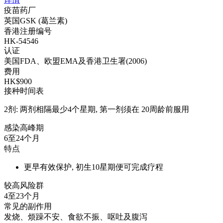
疫苗药厂
英国GSK (葛兰素)
香港注册编号
HK-54546
认证
美国FDA、欧盟EMA及香港卫生署(2006)
费用
HK$900
接种时间表
2剂: 两剂相隔最少4个星期, 第一剂须在 20周龄前服用
感染高峰期
6至24个月
特点
更早有效保护, 初生10星期便可完成疗程
较高风险群
4至23个月
常见的副作用
发烧、烦躁不安、食欲不振、呕吐及腹泻