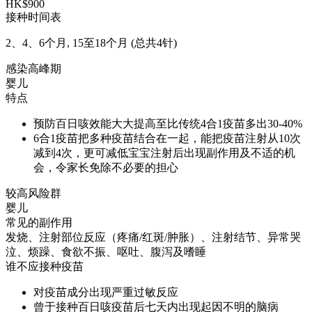
HK$900
接种时间表
2、4、6个月, 15至18个月 (总共4针)
感染高峰期
婴儿
特点
预防百日咳效能大大提高至比传统4合1疫苗多出30-40%
6合1疫苗把多种疫苗结合在一起，能把疫苗注射从10次
减到4次，更可减低宝宝注射后出现副作用及不适的机
会，令家长免除不必要的担心
较高风险群
婴儿
常见的副作用
发烧、注射部位反应（疼痛/红斑/肿胀）、注射结节、异常哭
泣、烦躁、食欲不振、呕吐、腹泻及嗜睡
谁不应接种疫苗
对疫苗成分出现严重过敏反应
曾于接种百日咳疫苗后七天内出现起因不明的脑病