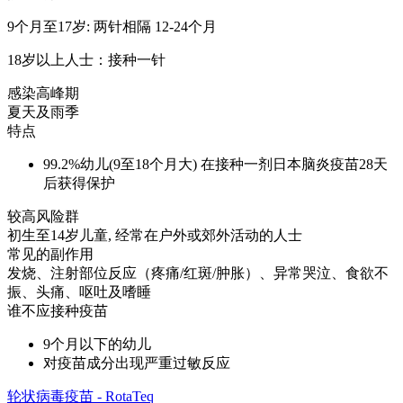
9个月至17岁: 两针相隔 12-24个月
18岁以上人士：接种一针
感染高峰期
夏天及雨季
特点
99.2%幼儿(9至18个月大) 在接种一剂日本脑炎疫苗28天
后获得保护
较高风险群
初生至14岁儿童, 经常在户外或郊外活动的人士
常见的副作用
发烧、注射部位反应（疼痛/红斑/肿胀）、异常哭泣、食欲不
振、头痛、呕吐及嗜睡
谁不应接种疫苗
9个月以下的幼儿
对疫苗成分出现严重过敏反应
轮状病毒疫苗 - RotaTeq