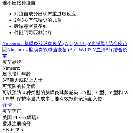
谁不应接种疫苗
对疫苗成分出现严重过敏反应
2至5岁有气喘史的儿童
哮喘患者及孕妇
伴随阿司匹林治疗
Nimenrix - 脑膜炎双球菌疫苗 (A,C,W-135,Y血清型) 结合疫苗
疫苗品牌
Nimenrix
建议接种年龄
6星期大或以上人士
可预防的传染病
可以预防 4 种类型的脑膜炎球菌感染：A型、C型、Y 型和 W-
135型. 保护率逾八成半，能有效抵御该病菌入侵
详情
疫苗药厂
美国 Pfizer (辉瑞)
香港注册编号
HK-62095