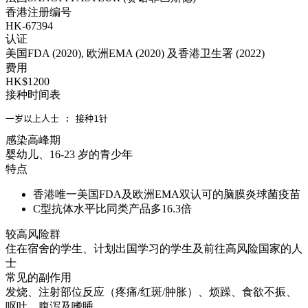
香港注册编号
HK-67394
认证
美国FDA (2020), 欧洲EMA (2020) 及香港卫生署 (2022)
费用
HK$1200
接种时间表
一岁以上人士 : 接种1针
感染高峰期
婴幼儿、16-23 岁的青少年
特点
香港唯一美国FDA及欧洲EMA双认可的脑膜炎球菌疫苗
C型抗体水平比同类产品多16.3倍
较高风险群
住在宿舍的学生、计划出国学习的学生及前往高风险国家的人
士
常见的副作用
发烧、注射部位反应（疼痛/红斑/肿胀）、烦躁、食欲不振、
呕吐、腹泻及嗜睡