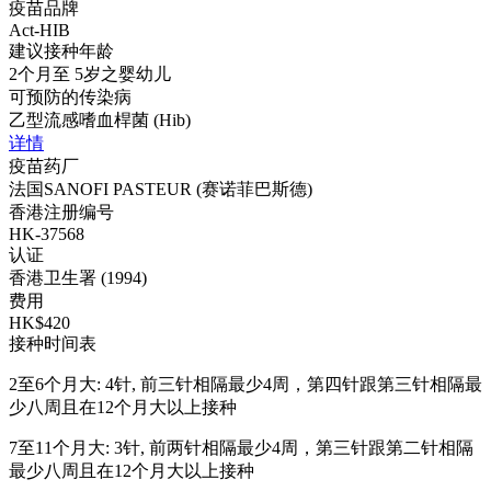
疫苗品牌
Act-HIB
建议接种年龄
2个月至 5岁之婴幼儿
可预防的传染病
乙型流感嗜血桿菌 (Hib)
详情
疫苗药厂
法国SANOFI PASTEUR (赛诺菲巴斯德)
香港注册编号
HK-37568
认证
香港卫生署 (1994)
费用
HK$420
接种时间表
2至6个月大: 4针, 前三针相隔最少4周，第四针跟第三针相隔最
少八周且在12个月大以上接种
7至11个月大: 3针, 前两针相隔最少4周，第三针跟第二针相隔
最少八周且在12个月大以上接种