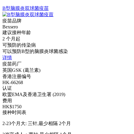
B型脑膜炎双球菌疫苗
疫苗品牌
Bexsero
建议接种年龄
2 个月起
可预防的传染病
可以预防B型的脑膜炎球菌感染
详情
疫苗药厂
英国GSK (葛兰素)
香港注册编号
HK-66268
认证
欧盟EMA及香港卫生署 (2019)
费用
HK$1750
接种时间表
2-23个月大: 三针,最少相隔 2个月