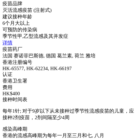
疫苗品牌
灭活流感疫苗 (注射式)
建议接种年龄
6个月大以上
可预防的传染病
季节性甲,乙型流感及其并发症
详情
疫苗药厂
法国 赛诺菲巴斯德, 德国 葛兰素, 荷兰 雅培
香港注册编号
HK-65577, HK-62234, HK-66197
认证
香港卫生署
费用
HK$400
接种时间表
每年1针; 对于9岁以下从未接种过季节性流感疫苗的儿童，应
接种2剂疫苗，2剂间隔至少4周
感染高峰期
香港的流感高峰期为每年一月至三月和七, 八月