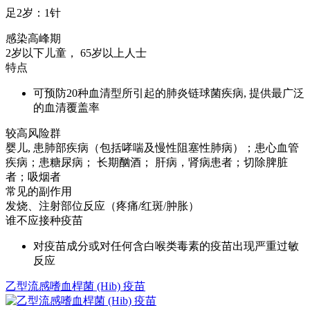
足2岁：1针
感染高峰期
2岁以下儿童， 65岁以上人士
特点
可预防20种血清型所引起的肺炎链球菌疾病, 提供最广泛
的血清覆盖率
较高风险群
婴儿, 患肺部疾病（包括哮喘及慢性阻塞性肺病）；患心血管
疾病；患糖尿病； 长期酗酒； 肝病，肾病患者；切除脾脏
者；吸烟者
常见的副作用
发烧、注射部位反应（疼痛/红斑/肿胀）
谁不应接种疫苗
对疫苗成分或对任何含白喉类毒素的疫苗出现严重过敏
反应
乙型流感嗜血桿菌 (Hib) 疫苗