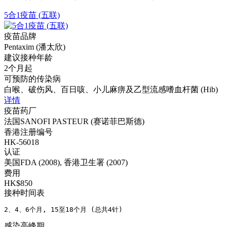
5合1疫苗 (五联)
疫苗品牌
Pentaxim (潘太欣)
建议接种年龄
2个月起
可预防的传染病
白喉、破伤风、百日咳、小儿麻痹及乙型流感嗜血杆菌 (Hib)
详情
疫苗药厂
法国SANOFI PASTEUR (赛诺菲巴斯德)
香港注册编号
HK-56018
认证
美国FDA (2008), 香港卫生署 (2007)
费用
HK$850
接种时间表
2、4、6个月, 15至18个月 (总共4针)
感染高峰期