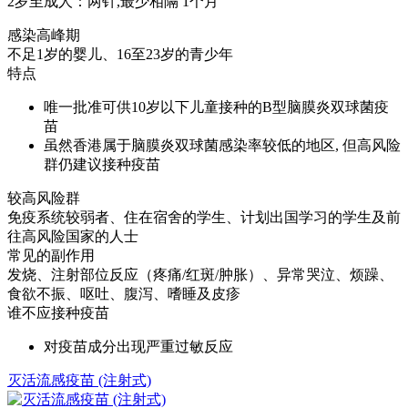
2岁至成人：两针,最少相隔 1个月
感染高峰期
不足1岁的婴儿、16至23岁的青少年
特点
唯一批准可供10岁以下儿童接种的B型脑膜炎双球菌疫
苗
虽然香港属于脑膜炎双球菌感染率较低的地区, 但高风险
群仍建议接种疫苗
较高风险群
免疫系统较弱者、住在宿舍的学生、计划出国学习的学生及前
往高风险国家的人士
常见的副作用
发烧、注射部位反应（疼痛/红斑/肿胀）、异常哭泣、烦躁、
食欲不振、呕吐、腹泻、嗜睡及皮疹
谁不应接种疫苗
对疫苗成分出现严重过敏反应
灭活流感疫苗 (注射式)