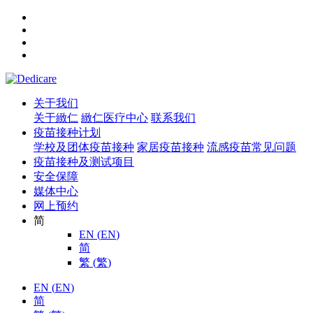
关于我们
关于緻仁
緻仁医疗中心
联系我们
疫苗接种计划
学校及团体疫苗接种
家居疫苗接种
流感疫苗常见问题
疫苗接种及测试项目
安全保障
媒体中心
网上预约
简
EN
(
EN
)
简
繁
(
繁
)
EN
(
EN
)
简