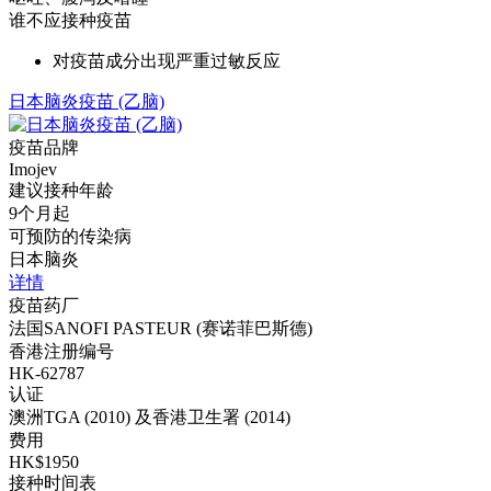
谁不应接种疫苗
对疫苗成分出现严重过敏反应
日本脑炎疫苗 (乙脑)
疫苗品牌
Imojev
建议接种年龄
9个月起
可预防的传染病
日本脑炎
详情
疫苗药厂
法国SANOFI PASTEUR (赛诺菲巴斯德)
香港注册编号
HK-62787
认证
澳洲TGA (2010) 及香港卫生署 (2014)
费用
HK$1950
接种时间表