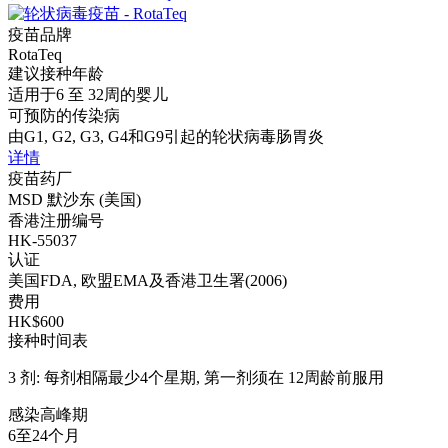
疫苗品牌
RotaTeq
建议接种年龄
适用于6 至 32周的婴儿
可预防的传染病
由G1, G2, G3, G4和G9引起的轮状病毒肠胃炎
详情
疫苗药厂
MSD 默沙东 (美国)
香港注册编号
HK-55037
认证
美国FDA, 欧盟EMA及香港卫生署(2006)
费用
HK$600
接种时间表
3 剂: 每剂相隔最少4个星期, 第一剂须在 12周龄前服用
感染高峰期
6至24个月