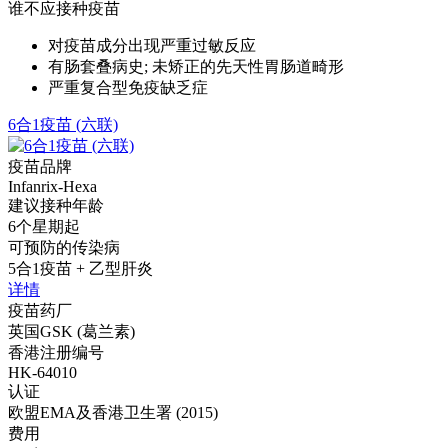
谁不应接种疫苗
对疫苗成分出现严重过敏反应
有肠套叠病史; 未矫正的先天性胃肠道畸形
严重复合型免疫缺乏症
6合1疫苗 (六联)
疫苗品牌
Infanrix-Hexa
建议接种年龄
6个星期起
可预防的传染病
5合1疫苗 + 乙型肝炎
详情
疫苗药厂
英国GSK (葛兰素)
香港注册编号
HK-64010
认证
欧盟EMA及香港卫生署 (2015)
费用