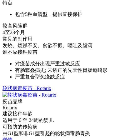
特点
包含5种血清型，提供直接保护
较高风险群
4至23个月
常见的副作用
发烧、烦躁不安、食欲不振、呕吐及腹泻
谁不应接种疫苗
对疫苗成分出现严重过敏反应
有肠套叠病史; 未矫正的先天性胃肠道畸形
严重复合型免疫缺乏症
轮状病毒疫苗 - Rotarix
疫苗品牌
Rotarix
建议接种年龄
适用于 6 至 24周的婴儿
可预防的传染病
由G1型和非G1型引起的轮状病毒肠胃炎
详情