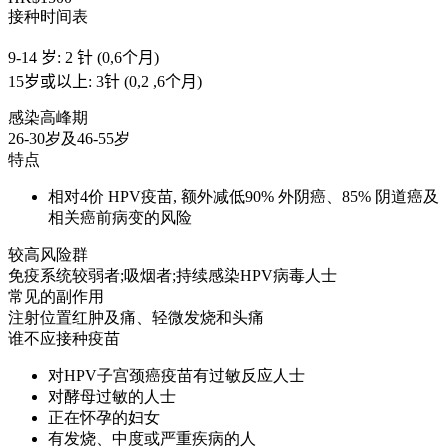
接种时间表
9-14 岁: 2 针 (0,6个月)
15岁或以上: 3针 (0,2 ,6个月)
感染高峰期
26-30岁及46-55岁
特点
相对4价 HPV疫苗, 额外减低90% 外阴癌、85% 阴道癌及
相关癌前病变的风险
较高风险群
免疫系统较弱者;吸烟者;持续感染HPV病毒人士
常见的副作用
注射位置红肿及痛、轻微发烧和头痛
谁不应接种疫苗
对HPV子宫颈癌疫苗有过敏反应人士
对酵母过敏的人士
正在怀孕的妇女
有发烧、中度或严重疾病的人