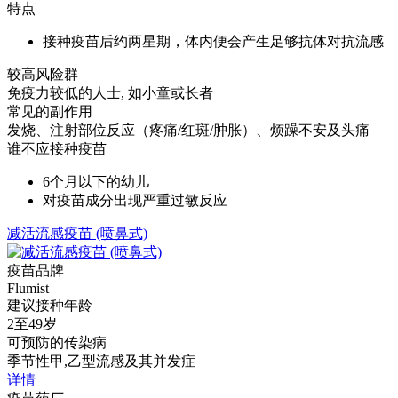
特点
接种疫苗后约两星期，体内便会产生足够抗体对抗流感
较高风险群
免疫力较低的人士, 如小童或长者
常见的副作用
发烧、注射部位反应（疼痛/红斑/肿胀）、烦躁不安及头痛
谁不应接种疫苗
6个月以下的幼儿
对疫苗成分出现严重过敏反应
减活流感疫苗 (喷鼻式)
疫苗品牌
Flumist
建议接种年龄
2至49岁
可预防的传染病
季节性甲,乙型流感及其并发症
详情