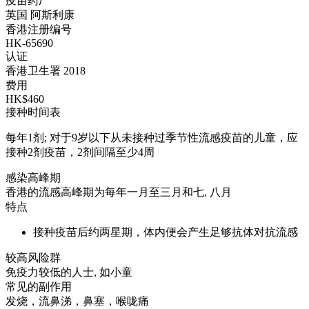
疫苗药厂
英国 阿斯利康
香港注册编号
HK-65690
认证
香港卫生署 2018
费用
HK$460
接种时间表
每年1剂; 对于9岁以下从未接种过季节性流感疫苗的儿童，应
接种2剂疫苗，2剂间隔至少4周
感染高峰期
香港的流感高峰期为每年一月至三月和七, 八月
特点
接种疫苗后约两星期，体内便会产生足够抗体对抗流感
较高风险群
免疫力较低的人士, 如小童
常见的副作用
发烧，流鼻涕，鼻塞，喉咙痛