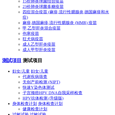
15价肺炎球菌结合疫苗
23价肺炎球菌多糖疫苗
四痘混合疫苗 (麻疹,流行性腮腺炎,德国麻疹和水
痘)
麻疹,德国麻疹,流行性腮腺炎 (MMR) 疫苗
甲,乙型肝炎混合疫苗
伤寒疫苗
狂犬病疫苗
成人乙型肝炎疫苗
成人甲型肝炎疫苗
測試項目
测试项目
妇女/儿童
妇女/儿童
代谢疾病筛查
无创产前检测 (NIPT)
快速Y染色体测试
子宫颈癌HPV DNA自我采样检查
HPV抗体检测 (升级版)
身体检查计划
身体检查计划
健康检查计划
过敏试验
过敏试验