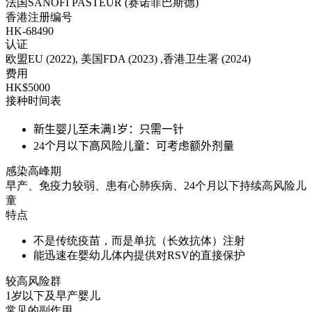
法国SANOFI PASTEUR (赛诺菲巴斯德)
香港注册编号
HK-68490
认证
欧盟EU (2022), 美国FDA (2023) ,香港卫生署 (2024)
费用
HK$5000
接种时间表
新生婴儿至未满1岁：只需一针
24个月以下高风险儿童：可考虑额外剂量
感染高峰期
早产、免疫力较弱、患有心肺疾病、24个月以下持续高风险儿
童
特点
不是传统疫苗，而是单抗（长效抗体）注射
能迅速在婴幼儿体内提供对RSV的直接保护
较高风险群
1岁以下及早产婴儿
常见的副作用