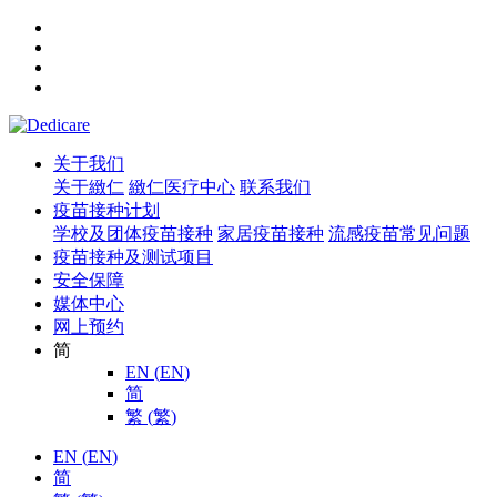
关于我们
关于緻仁
緻仁医疗中心
联系我们
疫苗接种计划
学校及团体疫苗接种
家居疫苗接种
流感疫苗常见问题
疫苗接种及测试项目
安全保障
媒体中心
网上预约
简
EN
(
EN
)
简
繁
(
繁
)
EN
(
EN
)
简