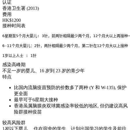
认证
香港卫生署 (2013)
费用
HK$1200
接种时间表
6星期至5个月大婴儿: 3针，前两针相隔最少两个月，12个月大以上再接种一
6-11个月大婴儿：2针，两针相隔最少两个月，第二针在12个月大以上接种
1岁以上人士 : 1针
感染高峰期
不足一岁的婴儿、16 岁到 23 岁的青少年
特点
比国内流脑疫苗预防的价数多了两种 (Y 和 W-135), 保护
更全面
最早可于6星期大接种
香港虽属脑膜炎双球菌感染率较低的地区, 但仍建议高风
险群接种疫苗
较高风险群
1岁以下婴儿、 住在宿舍的学生、计划出国学习的学生及前往