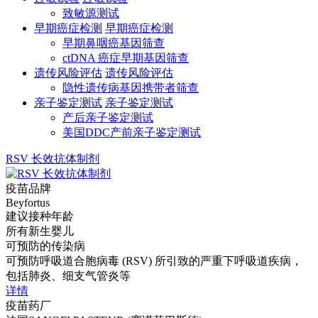
致敏源测试
早期癌症检测
早期癌症检测
早期鼻咽癌基因筛查
ctDNA 癌症早期基因筛查
遗传风险评估
遗传风险评估
隐性遗传病基因携带者筛查
亲子鉴定测试
亲子鉴定测试
产后亲子鉴定测试
美国DDC产前亲子鉴定测试
RSV 长效抗体制剂
疫苗品牌
Beyfortus
建议接种年龄
所有新生婴儿
可预防的传染病
可预防呼吸道合胞病毒 (RSV) 所引致的严重下呼吸道疾病，
包括肺炎、细支气管炎等
详情
疫苗药厂