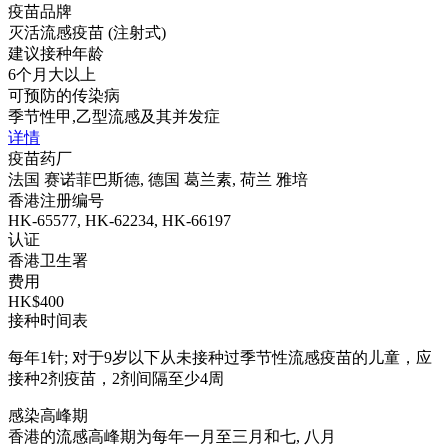
疫苗品牌
灭活流感疫苗 (注射式)
建议接种年龄
6个月大以上
可预防的传染病
季节性甲,乙型流感及其并发症
详情
疫苗药厂
法国 赛诺菲巴斯德, 德国 葛兰素, 荷兰 雅培
香港注册编号
HK-65577, HK-62234, HK-66197
认证
香港卫生署
费用
HK$400
接种时间表
每年1针; 对于9岁以下从未接种过季节性流感疫苗的儿童，应
接种2剂疫苗，2剂间隔至少4周
感染高峰期
香港的流感高峰期为每年一月至三月和七, 八月