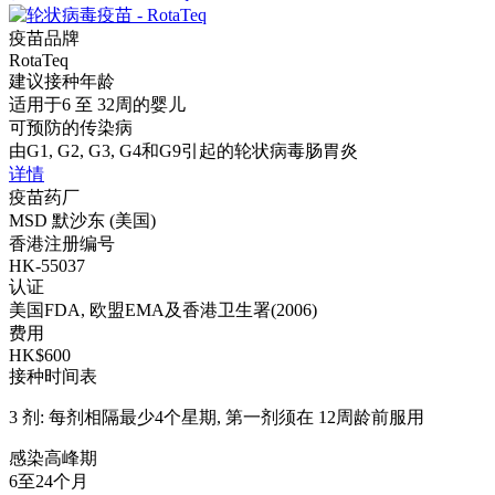
疫苗品牌
RotaTeq
建议接种年龄
适用于6 至 32周的婴儿
可预防的传染病
由G1, G2, G3, G4和G9引起的轮状病毒肠胃炎
详情
疫苗药厂
MSD 默沙东 (美国)
香港注册编号
HK-55037
认证
美国FDA, 欧盟EMA及香港卫生署(2006)
费用
HK$600
接种时间表
3 剂: 每剂相隔最少4个星期, 第一剂须在 12周龄前服用
感染高峰期
6至24个月