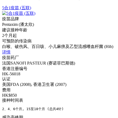
5合1疫苗 (五联)
疫苗品牌
Pentaxim (潘太欣)
建议接种年龄
2个月起
可预防的传染病
白喉、破伤风、百日咳、小儿麻痹及乙型流感嗜血杆菌 (Hib)
详情
疫苗药厂
法国SANOFI PASTEUR (赛诺菲巴斯德)
香港注册编号
HK-56018
认证
美国FDA (2008), 香港卫生署 (2007)
费用
HK$850
接种时间表
2、4、6个月, 15至18个月 (总共4针)
感染高峰期