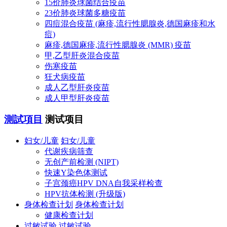
15价肺炎球菌结合疫苗
23价肺炎球菌多糖疫苗
四痘混合疫苗 (麻疹,流行性腮腺炎,德国麻疹和水
痘)
麻疹,德国麻疹,流行性腮腺炎 (MMR) 疫苗
甲,乙型肝炎混合疫苗
伤寒疫苗
狂犬病疫苗
成人乙型肝炎疫苗
成人甲型肝炎疫苗
測試項目
测试项目
妇女/儿童
妇女/儿童
代谢疾病筛查
无创产前检测 (NIPT)
快速Y染色体测试
子宫颈癌HPV DNA自我采样检查
HPV抗体检测 (升级版)
身体检查计划
身体检查计划
健康检查计划
过敏试验
过敏试验