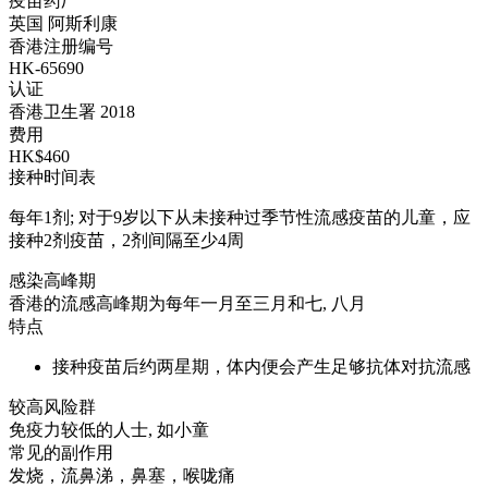
疫苗药厂
英国 阿斯利康
香港注册编号
HK-65690
认证
香港卫生署 2018
费用
HK$460
接种时间表
每年1剂; 对于9岁以下从未接种过季节性流感疫苗的儿童，应
接种2剂疫苗，2剂间隔至少4周
感染高峰期
香港的流感高峰期为每年一月至三月和七, 八月
特点
接种疫苗后约两星期，体内便会产生足够抗体对抗流感
较高风险群
免疫力较低的人士, 如小童
常见的副作用
发烧，流鼻涕，鼻塞，喉咙痛