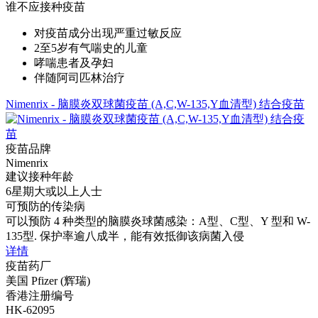
谁不应接种疫苗
对疫苗成分出现严重过敏反应
2至5岁有气喘史的儿童
哮喘患者及孕妇
伴随阿司匹林治疗
Nimenrix - 脑膜炎双球菌疫苗 (A,C,W-135,Y血清型) 结合疫苗
疫苗品牌
Nimenrix
建议接种年龄
6星期大或以上人士
可预防的传染病
可以预防 4 种类型的脑膜炎球菌感染：A型、C型、Y 型和 W-
135型. 保护率逾八成半，能有效抵御该病菌入侵
详情
疫苗药厂
美国 Pfizer (辉瑞)
香港注册编号
HK-62095