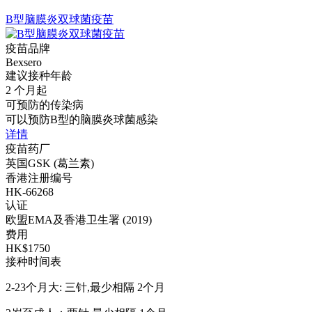
B型脑膜炎双球菌疫苗
疫苗品牌
Bexsero
建议接种年龄
2 个月起
可预防的传染病
可以预防B型的脑膜炎球菌感染
详情
疫苗药厂
英国GSK (葛兰素)
香港注册编号
HK-66268
认证
欧盟EMA及香港卫生署 (2019)
费用
HK$1750
接种时间表
2-23个月大: 三针,最少相隔 2个月