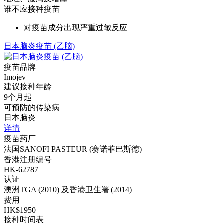
谁不应接种疫苗
对疫苗成分出现严重过敏反应
日本脑炎疫苗 (乙脑)
疫苗品牌
Imojev
建议接种年龄
9个月起
可预防的传染病
日本脑炎
详情
疫苗药厂
法国SANOFI PASTEUR (赛诺菲巴斯德)
香港注册编号
HK-62787
认证
澳洲TGA (2010) 及香港卫生署 (2014)
费用
HK$1950
接种时间表