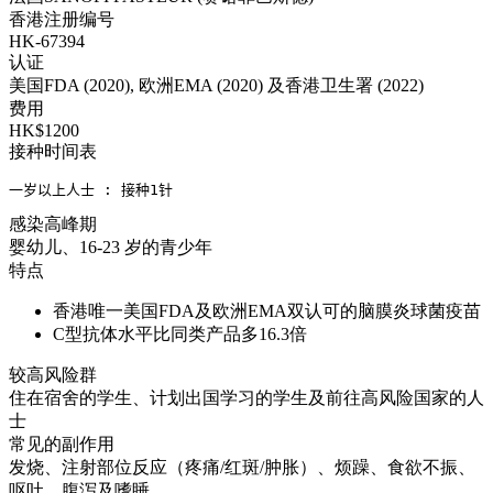
香港注册编号
HK-67394
认证
美国FDA (2020), 欧洲EMA (2020) 及香港卫生署 (2022)
费用
HK$1200
接种时间表
一岁以上人士 : 接种1针
感染高峰期
婴幼儿、16-23 岁的青少年
特点
香港唯一美国FDA及欧洲EMA双认可的脑膜炎球菌疫苗
C型抗体水平比同类产品多16.3倍
较高风险群
住在宿舍的学生、计划出国学习的学生及前往高风险国家的人
士
常见的副作用
发烧、注射部位反应（疼痛/红斑/肿胀）、烦躁、食欲不振、
呕吐、腹泻及嗜睡