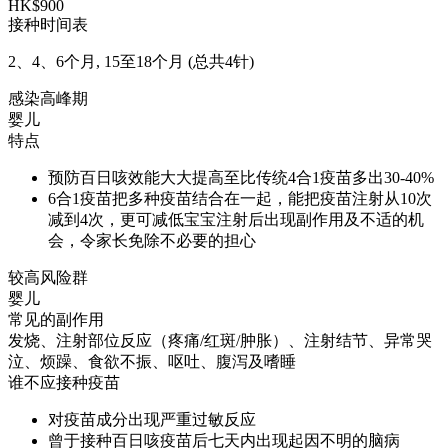
HK$900
接种时间表
2、4、6个月, 15至18个月 (总共4针)
感染高峰期
婴儿
特点
预防百日咳效能大大提高至比传统4合1疫苗多出30-40%
6合1疫苗把多种疫苗结合在一起，能把疫苗注射从10次
减到4次，更可减低宝宝注射后出现副作用及不适的机
会，令家长免除不必要的担心
较高风险群
婴儿
常见的副作用
发烧、注射部位反应（疼痛/红斑/肿胀）、注射结节、异常哭
泣、烦躁、食欲不振、呕吐、腹泻及嗜睡
谁不应接种疫苗
对疫苗成分出现严重过敏反应
曾于接种百日咳疫苗后七天内出现起因不明的脑病