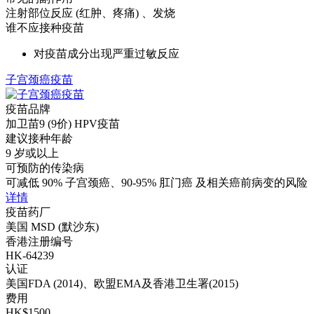
注射部位反应 (红肿、疼痛) 、发烧
谁不应接种疫苗
对疫苗成分出现严重过敏反应
子宫颈癌疫苗
疫苗品牌
加卫苗9 (9价) HPV疫苗
建议接种年龄
9 岁或以上
可预防的传染病
可减低 90% 子宫颈癌、90-95% 肛门癌 及相关癌前病变的风险
详情
疫苗药厂
美国 MSD (默沙东)
香港注册编号
HK-64239
认证
美国FDA (2014)、欧盟EMA及香港卫生署(2015)
费用
HK$1500