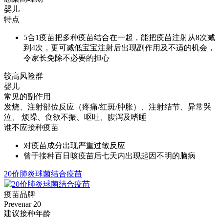
婴儿
特点
5合1疫苗把多种疫苗结合在一起，能把疫苗注射从8次减
到4次，更可减低宝宝注射后出现副作用及不适的机会，
令家长免除不必要的担心
较高风险群
婴儿
常见的副作用
发烧、注射部位反应（疼痛/红斑/肿胀）、注射结节、异常哭
泣、 烦躁、食欲不振、呕吐、腹泻及嗜睡
谁不应接种疫苗
对疫苗成分出现严重过敏反应
曾于接种百日咳疫苗后七天内出现起因不明的脑病
20价肺炎球菌结合疫苗
疫苗品牌
Prevenar 20
建议接种年龄