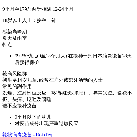
9个月至17岁: 两针相隔 12-24个月
18岁以上人士：接种一针
感染高峰期
夏天及雨季
特点
99.2%幼儿(9至18个月大) 在接种一剂日本脑炎疫苗28天
后获得保护
较高风险群
初生至14岁儿童, 经常在户外或郊外活动的人士
常见的副作用
发烧、注射部位反应（疼痛/红斑/肿胀）、异常哭泣、食欲不
振、头痛、呕吐及嗜睡
谁不应接种疫苗
9个月以下的幼儿
对疫苗成分出现严重过敏反应
轮状病毒疫苗 - RotaTeq