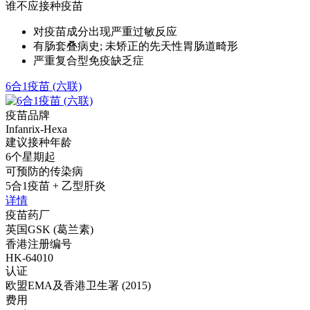
谁不应接种疫苗
对疫苗成分出现严重过敏反应
有肠套叠病史; 未矫正的先天性胃肠道畸形
严重复合型免疫缺乏症
6合1疫苗 (六联)
疫苗品牌
Infanrix-Hexa
建议接种年龄
6个星期起
可预防的传染病
5合1疫苗 + 乙型肝炎
详情
疫苗药厂
英国GSK (葛兰素)
香港注册编号
HK-64010
认证
欧盟EMA及香港卫生署 (2015)
费用