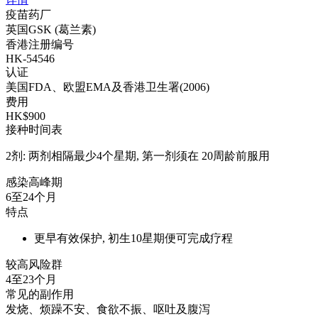
疫苗药厂
英国GSK (葛兰素)
香港注册编号
HK-54546
认证
美国FDA、欧盟EMA及香港卫生署(2006)
费用
HK$900
接种时间表
2剂: 两剂相隔最少4个星期, 第一剂须在 20周龄前服用
感染高峰期
6至24个月
特点
更早有效保护, 初生10星期便可完成疗程
较高风险群
4至23个月
常见的副作用
发烧、烦躁不安、食欲不振、呕吐及腹泻