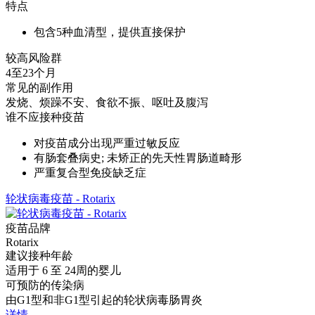
特点
包含5种血清型，提供直接保护
较高风险群
4至23个月
常见的副作用
发烧、烦躁不安、食欲不振、呕吐及腹泻
谁不应接种疫苗
对疫苗成分出现严重过敏反应
有肠套叠病史; 未矫正的先天性胃肠道畸形
严重复合型免疫缺乏症
轮状病毒疫苗 - Rotarix
疫苗品牌
Rotarix
建议接种年龄
适用于 6 至 24周的婴儿
可预防的传染病
由G1型和非G1型引起的轮状病毒肠胃炎
详情