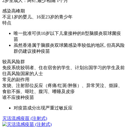
2岁至成人：两针,最少相隔 1个月
感染高峰期
不足1岁的婴儿、16至23岁的青少年
特点
唯一批准可供10岁以下儿童接种的B型脑膜炎双球菌疫
苗
虽然香港属于脑膜炎双球菌感染率较低的地区, 但高风险
群仍建议接种疫苗
较高风险群
免疫系统较弱者、住在宿舍的学生、计划出国学习的学生及前
往高风险国家的人士
常见的副作用
发烧、注射部位反应（疼痛/红斑/肿胀）、异常哭泣、烦躁、
食欲不振、呕吐、腹泻、嗜睡及皮疹
谁不应接种疫苗
对疫苗成分出现严重过敏反应
灭活流感疫苗 (注射式)