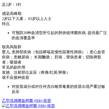
足2岁：1针
感染高峰期
2岁以下儿童， 65岁以上人士
特点
可预防20种血清型所引起的肺炎链球菌疾病, 提供最广泛
的血清覆盖率
较高风险群
婴儿, 患肺部疾病（包括哮喘及慢性阻塞性肺病）；患心血管
疾病；患糖尿病； 长期酗酒； 肝病，肾病患者；切除脾脏
者；吸烟者
常见的副作用
发烧、注射部位反应（疼痛/红斑/肿胀）
谁不应接种疫苗
对疫苗成分或对任何含白喉类毒素的疫苗出现严重过敏
反应
乙型流感嗜血桿菌 (Hib) 疫苗