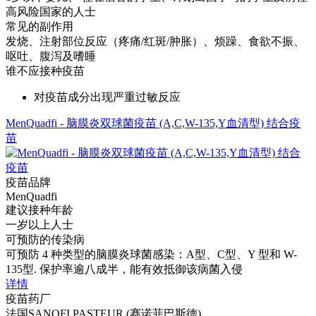
高风险国家的人士
常见的副作用
发烧、注射部位反应（疼痛/红斑/肿胀）、烦躁、食欲不振、
呕吐、腹泻及嗜睡
谁不应接种疫苗
对疫苗成分出现严重过敏反应
MenQuadfi - 脑膜炎双球菌疫苗 (A,C,W-135,Y血清型) 结合疫
苗
疫苗品牌
MenQuadfi
建议接种年龄
一岁以上人士
可预防的传染病
可预防 4 种类型的脑膜炎球菌感染：A型、C型、Y 型和 W-
135型. 保护率逾八成半，能有效抵御该病菌入侵
详情
疫苗药厂
法国SANOFI PASTEUR (赛诺菲巴斯德)