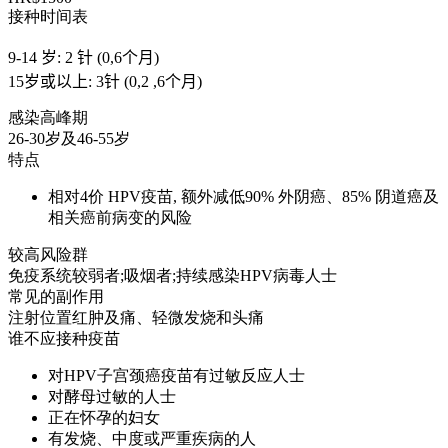
接种时间表
9-14 岁: 2 针 (0,6个月)
15岁或以上: 3针 (0,2 ,6个月)
感染高峰期
26-30岁及46-55岁
特点
相对4价 HPV疫苗, 额外减低90% 外阴癌、85% 阴道癌及
相关癌前病变的风险
较高风险群
免疫系统较弱者;吸烟者;持续感染HPV病毒人士
常见的副作用
注射位置红肿及痛、轻微发烧和头痛
谁不应接种疫苗
对HPV子宫颈癌疫苗有过敏反应人士
对酵母过敏的人士
正在怀孕的妇女
有发烧、中度或严重疾病的人