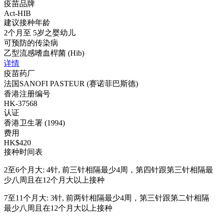
疫苗品牌
Act-HIB
建议接种年龄
2个月至 5岁之婴幼儿
可预防的传染病
乙型流感嗜血桿菌 (Hib)
详情
疫苗药厂
法国SANOFI PASTEUR (赛诺菲巴斯德)
香港注册编号
HK-37568
认证
香港卫生署 (1994)
费用
HK$420
接种时间表
2至6个月大: 4针, 前三针相隔最少4周，第四针跟第三针相隔最
少八周且在12个月大以上接种
7至11个月大: 3针, 前两针相隔最少4周，第三针跟第二针相隔
最少八周且在12个月大以上接种