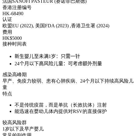
法国SANOFI PASTEUR (赛诺菲巴斯德)
香港注册编号
HK-68490
认证
欧盟EU (2022), 美国FDA (2023) ,香港卫生署 (2024)
费用
HK$5000
接种时间表
新生婴儿至未满1岁：只需一针
24个月以下高风险儿童：可考虑额外剂量
感染高峰期
早产、免疫力较弱、患有心肺疾病、24个月以下持续高风险儿
童
特点
不是传统疫苗，而是单抗（长效抗体）注射
能迅速在婴幼儿体内提供对RSV的直接保护
较高风险群
1岁以下及早产婴儿
常见的副作用