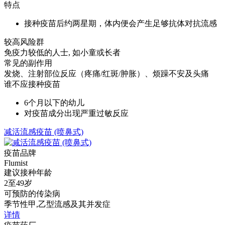
特点
接种疫苗后约两星期，体内便会产生足够抗体对抗流感
较高风险群
免疫力较低的人士, 如小童或长者
常见的副作用
发烧、注射部位反应（疼痛/红斑/肿胀）、烦躁不安及头痛
谁不应接种疫苗
6个月以下的幼儿
对疫苗成分出现严重过敏反应
减活流感疫苗 (喷鼻式)
疫苗品牌
Flumist
建议接种年龄
2至49岁
可预防的传染病
季节性甲,乙型流感及其并发症
详情