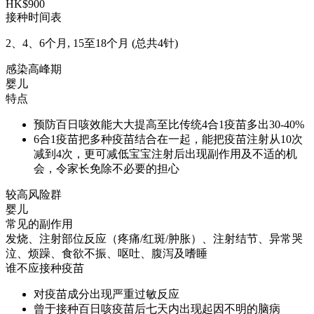
HK$900
接种时间表
2、4、6个月, 15至18个月 (总共4针)
感染高峰期
婴儿
特点
预防百日咳效能大大提高至比传统4合1疫苗多出30-40%
6合1疫苗把多种疫苗结合在一起，能把疫苗注射从10次
减到4次，更可减低宝宝注射后出现副作用及不适的机
会，令家长免除不必要的担心
较高风险群
婴儿
常见的副作用
发烧、注射部位反应（疼痛/红斑/肿胀）、注射结节、异常哭
泣、烦躁、食欲不振、呕吐、腹泻及嗜睡
谁不应接种疫苗
对疫苗成分出现严重过敏反应
曾于接种百日咳疫苗后七天内出现起因不明的脑病