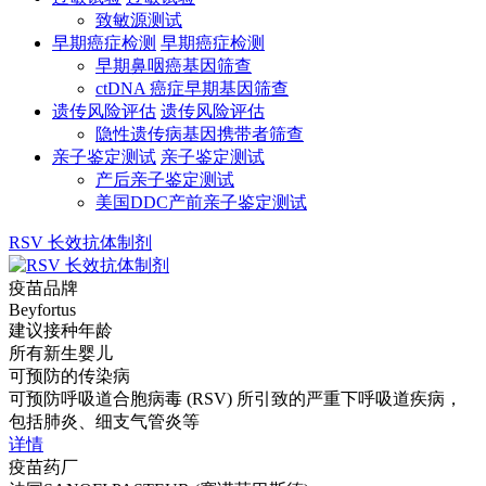
致敏源测试
早期癌症检测
早期癌症检测
早期鼻咽癌基因筛查
ctDNA 癌症早期基因筛查
遗传风险评估
遗传风险评估
隐性遗传病基因携带者筛查
亲子鉴定测试
亲子鉴定测试
产后亲子鉴定测试
美国DDC产前亲子鉴定测试
RSV 长效抗体制剂
疫苗品牌
Beyfortus
建议接种年龄
所有新生婴儿
可预防的传染病
可预防呼吸道合胞病毒 (RSV) 所引致的严重下呼吸道疾病，
包括肺炎、细支气管炎等
详情
疫苗药厂