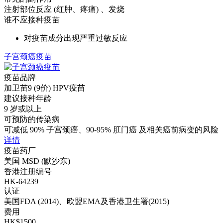
注射部位反应 (红肿、疼痛) 、发烧
谁不应接种疫苗
对疫苗成分出现严重过敏反应
子宫颈癌疫苗
疫苗品牌
加卫苗9 (9价) HPV疫苗
建议接种年龄
9 岁或以上
可预防的传染病
可减低 90% 子宫颈癌、90-95% 肛门癌 及相关癌前病变的风险
详情
疫苗药厂
美国 MSD (默沙东)
香港注册编号
HK-64239
认证
美国FDA (2014)、欧盟EMA及香港卫生署(2015)
费用
HK$1500