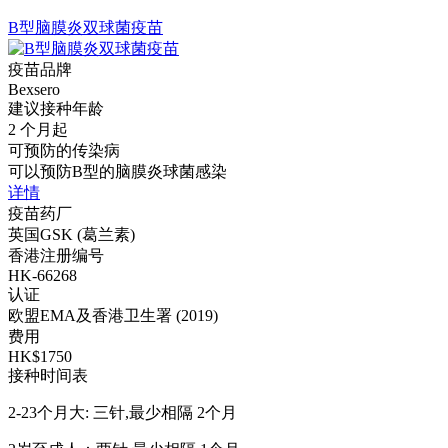
B型脑膜炎双球菌疫苗
疫苗品牌
Bexsero
建议接种年龄
2 个月起
可预防的传染病
可以预防B型的脑膜炎球菌感染
详情
疫苗药厂
英国GSK (葛兰素)
香港注册编号
HK-66268
认证
欧盟EMA及香港卫生署 (2019)
费用
HK$1750
接种时间表
2-23个月大: 三针,最少相隔 2个月