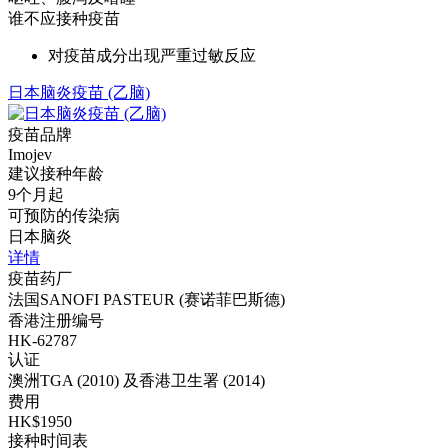
谁不应接种疫苗
对疫苗成分出现严重过敏反应
日本脑炎疫苗 (乙脑)
疫苗品牌
Imojev
建议接种年龄
9个月起
可预防的传染病
日本脑炎
详情
疫苗药厂
法国SANOFI PASTEUR (赛诺菲巴斯德)
香港注册编号
HK-62787
认证
澳洲TGA (2010) 及香港卫生署 (2014)
费用
HK$1950
接种时间表