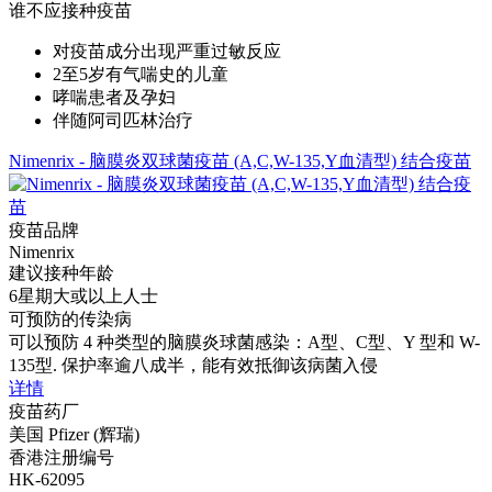
谁不应接种疫苗
对疫苗成分出现严重过敏反应
2至5岁有气喘史的儿童
哮喘患者及孕妇
伴随阿司匹林治疗
Nimenrix - 脑膜炎双球菌疫苗 (A,C,W-135,Y血清型) 结合疫苗
疫苗品牌
Nimenrix
建议接种年龄
6星期大或以上人士
可预防的传染病
可以预防 4 种类型的脑膜炎球菌感染：A型、C型、Y 型和 W-
135型. 保护率逾八成半，能有效抵御该病菌入侵
详情
疫苗药厂
美国 Pfizer (辉瑞)
香港注册编号
HK-62095