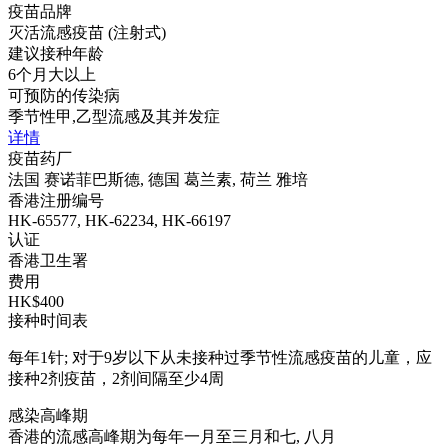
疫苗品牌
灭活流感疫苗 (注射式)
建议接种年龄
6个月大以上
可预防的传染病
季节性甲,乙型流感及其并发症
详情
疫苗药厂
法国 赛诺菲巴斯德, 德国 葛兰素, 荷兰 雅培
香港注册编号
HK-65577, HK-62234, HK-66197
认证
香港卫生署
费用
HK$400
接种时间表
每年1针; 对于9岁以下从未接种过季节性流感疫苗的儿童，应
接种2剂疫苗，2剂间隔至少4周
感染高峰期
香港的流感高峰期为每年一月至三月和七, 八月