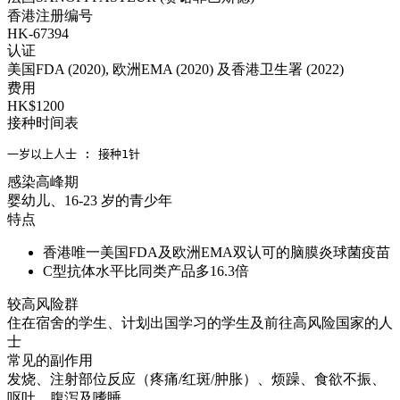
香港注册编号
HK-67394
认证
美国FDA (2020), 欧洲EMA (2020) 及香港卫生署 (2022)
费用
HK$1200
接种时间表
一岁以上人士 : 接种1针
感染高峰期
婴幼儿、16-23 岁的青少年
特点
香港唯一美国FDA及欧洲EMA双认可的脑膜炎球菌疫苗
C型抗体水平比同类产品多16.3倍
较高风险群
住在宿舍的学生、计划出国学习的学生及前往高风险国家的人
士
常见的副作用
发烧、注射部位反应（疼痛/红斑/肿胀）、烦躁、食欲不振、
呕吐、腹泻及嗜睡