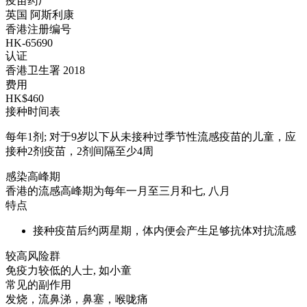
疫苗药厂
英国 阿斯利康
香港注册编号
HK-65690
认证
香港卫生署 2018
费用
HK$460
接种时间表
每年1剂; 对于9岁以下从未接种过季节性流感疫苗的儿童，应
接种2剂疫苗，2剂间隔至少4周
感染高峰期
香港的流感高峰期为每年一月至三月和七, 八月
特点
接种疫苗后约两星期，体内便会产生足够抗体对抗流感
较高风险群
免疫力较低的人士, 如小童
常见的副作用
发烧，流鼻涕，鼻塞，喉咙痛