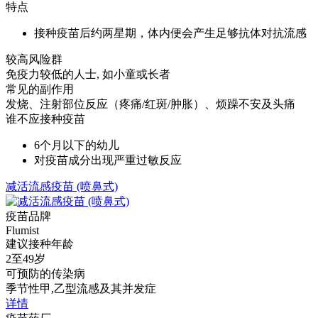
特点
接种疫苗后约两星期，体内便会产生足够抗体对抗流感
较高风险群
免疫力较低的人士, 如小童或长者
常见的副作用
发烧、注射部位反应（疼痛/红斑/肿胀）、烦躁不安及头痛
谁不应接种疫苗
6个月以下的幼儿
对疫苗成分出现严重过敏反应
减活流感疫苗 (喷鼻式)
疫苗品牌
Flumist
建议接种年龄
2至49岁
可预防的传染病
季节性甲,乙型流感及其并发症
详情