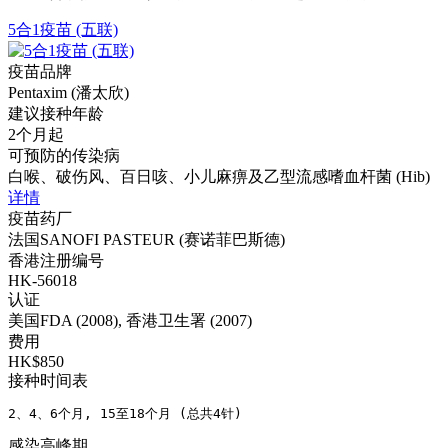
5合1疫苗 (五联)
疫苗品牌
Pentaxim (潘太欣)
建议接种年龄
2个月起
可预防的传染病
白喉、破伤风、百日咳、小儿麻痹及乙型流感嗜血杆菌 (Hib)
详情
疫苗药厂
法国SANOFI PASTEUR (赛诺菲巴斯德)
香港注册编号
HK-56018
认证
美国FDA (2008), 香港卫生署 (2007)
费用
HK$850
接种时间表
2、4、6个月, 15至18个月 (总共4针)
感染高峰期