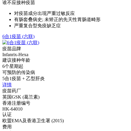
谁不应接种疫苗
对疫苗成分出现严重过敏反应
有肠套叠病史; 未矫正的先天性胃肠道畸形
严重复合型免疫缺乏症
6合1疫苗 (六联)
疫苗品牌
Infanrix-Hexa
建议接种年龄
6个星期起
可预防的传染病
5合1疫苗 + 乙型肝炎
详情
疫苗药厂
英国GSK (葛兰素)
香港注册编号
HK-64010
认证
欧盟EMA及香港卫生署 (2015)
费用