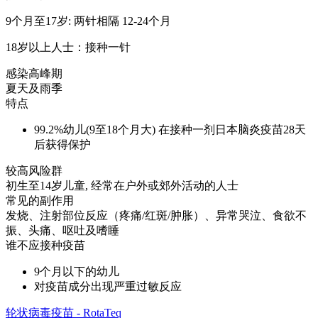
9个月至17岁: 两针相隔 12-24个月
18岁以上人士：接种一针
感染高峰期
夏天及雨季
特点
99.2%幼儿(9至18个月大) 在接种一剂日本脑炎疫苗28天
后获得保护
较高风险群
初生至14岁儿童, 经常在户外或郊外活动的人士
常见的副作用
发烧、注射部位反应（疼痛/红斑/肿胀）、异常哭泣、食欲不
振、头痛、呕吐及嗜睡
谁不应接种疫苗
9个月以下的幼儿
对疫苗成分出现严重过敏反应
轮状病毒疫苗 - RotaTeq