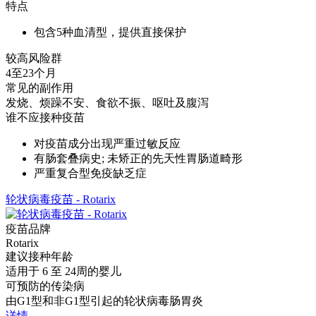
特点
包含5种血清型，提供直接保护
较高风险群
4至23个月
常见的副作用
发烧、烦躁不安、食欲不振、呕吐及腹泻
谁不应接种疫苗
对疫苗成分出现严重过敏反应
有肠套叠病史; 未矫正的先天性胃肠道畸形
严重复合型免疫缺乏症
轮状病毒疫苗 - Rotarix
疫苗品牌
Rotarix
建议接种年龄
适用于 6 至 24周的婴儿
可预防的传染病
由G1型和非G1型引起的轮状病毒肠胃炎
详情