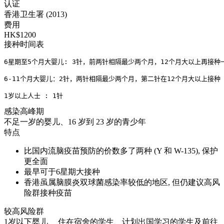
认证
香港卫生署 (2013)
费用
HK$1200
接种时间表
6星期至5个月大婴儿: 3针，前两针相隔最少两个月，12个月大以上再接种一
6-11个月大婴儿：2针，两针相隔最少两个月，第二针在12个月大以上接种
1岁以上人士 : 1针
感染高峰期
不足一岁的婴儿、16 岁到 23 岁的青少年
特点
比国内流脑疫苗预防的价数多了两种 (Y 和 W-135), 保护
更全面
最早可于6星期大接种
香港虽属脑膜炎双球菌感染率较低的地区, 但仍建议高风
险群接种疫苗
较高风险群
1岁以下婴儿、 住在宿舍的学生、计划出国学习的学生及前往