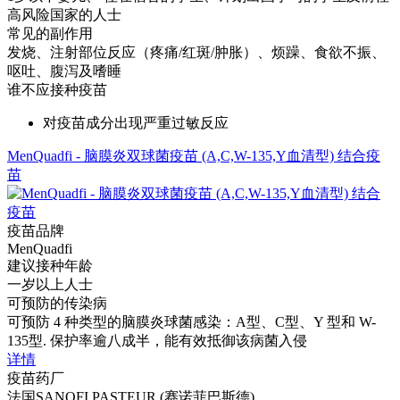
高风险国家的人士
常见的副作用
发烧、注射部位反应（疼痛/红斑/肿胀）、烦躁、食欲不振、
呕吐、腹泻及嗜睡
谁不应接种疫苗
对疫苗成分出现严重过敏反应
MenQuadfi - 脑膜炎双球菌疫苗 (A,C,W-135,Y血清型) 结合疫
苗
疫苗品牌
MenQuadfi
建议接种年龄
一岁以上人士
可预防的传染病
可预防 4 种类型的脑膜炎球菌感染：A型、C型、Y 型和 W-
135型. 保护率逾八成半，能有效抵御该病菌入侵
详情
疫苗药厂
法国SANOFI PASTEUR (赛诺菲巴斯德)