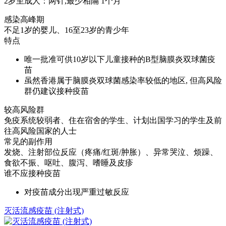
2岁至成人：两针,最少相隔 1个月
感染高峰期
不足1岁的婴儿、16至23岁的青少年
特点
唯一批准可供10岁以下儿童接种的B型脑膜炎双球菌疫
苗
虽然香港属于脑膜炎双球菌感染率较低的地区, 但高风险
群仍建议接种疫苗
较高风险群
免疫系统较弱者、住在宿舍的学生、计划出国学习的学生及前
往高风险国家的人士
常见的副作用
发烧、注射部位反应（疼痛/红斑/肿胀）、异常哭泣、烦躁、
食欲不振、呕吐、腹泻、嗜睡及皮疹
谁不应接种疫苗
对疫苗成分出现严重过敏反应
灭活流感疫苗 (注射式)