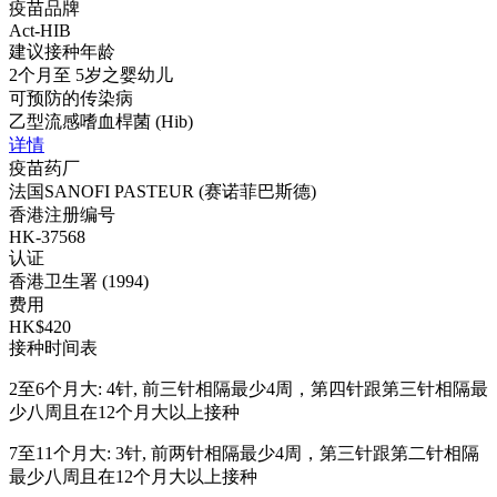
疫苗品牌
Act-HIB
建议接种年龄
2个月至 5岁之婴幼儿
可预防的传染病
乙型流感嗜血桿菌 (Hib)
详情
疫苗药厂
法国SANOFI PASTEUR (赛诺菲巴斯德)
香港注册编号
HK-37568
认证
香港卫生署 (1994)
费用
HK$420
接种时间表
2至6个月大: 4针, 前三针相隔最少4周，第四针跟第三针相隔最
少八周且在12个月大以上接种
7至11个月大: 3针, 前两针相隔最少4周，第三针跟第二针相隔
最少八周且在12个月大以上接种