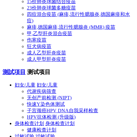
15价肺炎球菌结合疫苗
23价肺炎球菌多糖疫苗
四痘混合疫苗 (麻疹,流行性腮腺炎,德国麻疹和水
痘)
麻疹,德国麻疹,流行性腮腺炎 (MMR) 疫苗
甲,乙型肝炎混合疫苗
伤寒疫苗
狂犬病疫苗
成人乙型肝炎疫苗
成人甲型肝炎疫苗
測試項目
测试项目
妇女/儿童
妇女/儿童
代谢疾病筛查
无创产前检测 (NIPT)
快速Y染色体测试
子宫颈癌HPV DNA自我采样检查
HPV抗体检测 (升级版)
身体检查计划
身体检查计划
健康检查计划
过敏试验
过敏试验