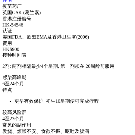
疫苗药厂
英国GSK (葛兰素)
香港注册编号
HK-54546
认证
美国FDA、欧盟EMA及香港卫生署(2006)
费用
HK$900
接种时间表
2剂: 两剂相隔最少4个星期, 第一剂须在 20周龄前服用
感染高峰期
6至24个月
特点
更早有效保护, 初生10星期便可完成疗程
较高风险群
4至23个月
常见的副作用
发烧、烦躁不安、食欲不振、呕吐及腹泻