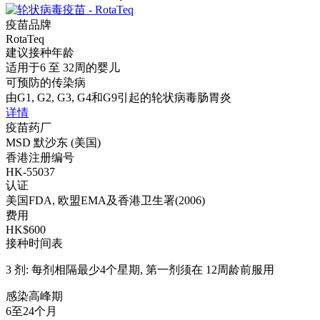
疫苗品牌
RotaTeq
建议接种年龄
适用于6 至 32周的婴儿
可预防的传染病
由G1, G2, G3, G4和G9引起的轮状病毒肠胃炎
详情
疫苗药厂
MSD 默沙东 (美国)
香港注册编号
HK-55037
认证
美国FDA, 欧盟EMA及香港卫生署(2006)
费用
HK$600
接种时间表
3 剂: 每剂相隔最少4个星期, 第一剂须在 12周龄前服用
感染高峰期
6至24个月