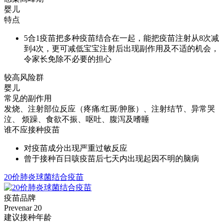
婴儿
特点
5合1疫苗把多种疫苗结合在一起，能把疫苗注射从8次减
到4次，更可减低宝宝注射后出现副作用及不适的机会，
令家长免除不必要的担心
较高风险群
婴儿
常见的副作用
发烧、注射部位反应（疼痛/红斑/肿胀）、注射结节、异常哭
泣、 烦躁、食欲不振、呕吐、腹泻及嗜睡
谁不应接种疫苗
对疫苗成分出现严重过敏反应
曾于接种百日咳疫苗后七天内出现起因不明的脑病
20价肺炎球菌结合疫苗
疫苗品牌
Prevenar 20
建议接种年龄