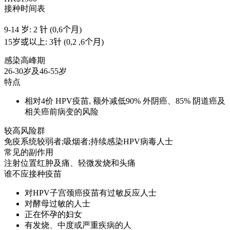
接种时间表
9-14 岁: 2 针 (0,6个月)
15岁或以上: 3针 (0,2 ,6个月)
感染高峰期
26-30岁及46-55岁
特点
相对4价 HPV疫苗, 额外减低90% 外阴癌、85% 阴道癌及
相关癌前病变的风险
较高风险群
免疫系统较弱者;吸烟者;持续感染HPV病毒人士
常见的副作用
注射位置红肿及痛、轻微发烧和头痛
谁不应接种疫苗
对HPV子宫颈癌疫苗有过敏反应人士
对酵母过敏的人士
正在怀孕的妇女
有发烧、中度或严重疾病的人