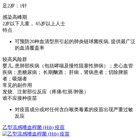
足2岁：1针
感染高峰期
2岁以下儿童， 65岁以上人士
特点
可预防20种血清型所引起的肺炎链球菌疾病, 提供最广泛
的血清覆盖率
较高风险群
婴儿, 患肺部疾病（包括哮喘及慢性阻塞性肺病）；患心血管
疾病；患糖尿病； 长期酗酒； 肝病，肾病患者；切除脾脏
者；吸烟者
常见的副作用
发烧、注射部位反应（疼痛/红斑/肿胀）
谁不应接种疫苗
对疫苗成分或对任何含白喉类毒素的疫苗出现严重过敏
反应
乙型流感嗜血桿菌 (Hib) 疫苗